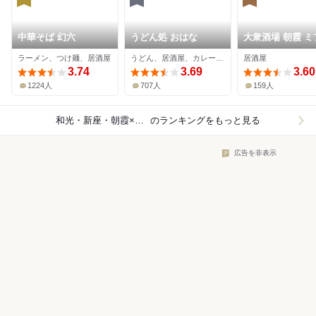
中華そば 幻六
うどん処 おはな
大衆酒場 朝霞 ミ
ラーメン、つけ麺、居酒屋
うどん、居酒屋、カレーうどん
居酒屋
3.74
3.69
3.60
1224人
707人
159人
和光・新座・朝霞×居酒屋
のランキングをもっと見る
広告を非表示