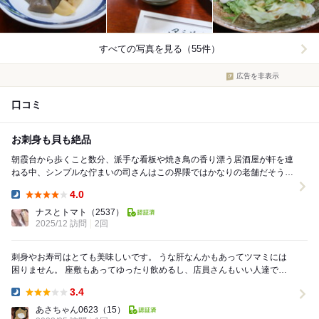
すべての写真を見る（55件）
広告を非表示
口コミ
お刺身も貝も絶品
朝霞台から歩くこと数分、派手な看板や焼き鳥の香り漂う居酒屋が軒を連
ねる中、シンプルな佇まいの司さんはこの界隈ではかなりの老舗だそうで
す。 ちょっと入りにくい雰囲気ではあるけれど、...
4.0
Dinner:
ナスとトマト
（2537）
2025/12 訪問
2回
刺身やお寿司はとても美味しいです。 うな肝なんかもあってツマミには
困りません。 座敷もあってゆったり飲めるし、店員さんもいい人達でし
た。 50年以上やってらっしゃるお店みたい...
3.4
Dinner:
あさちゃん0623
（15）