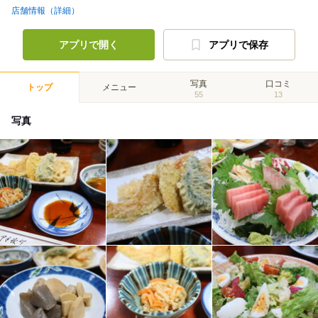
店舗情報（詳細）
アプリで開く
アプリで保存
写真
口コミ
トップ
メニュー
55
13
写真