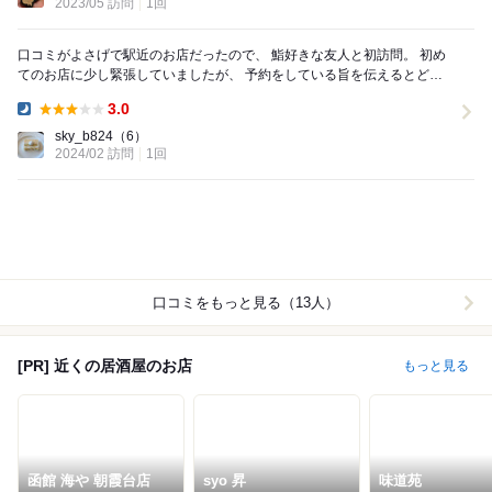
2023/05 訪問
1回
口コミがよさげで駅近のお店だったので、 鮨好きな友人と初訪問。 初め
てのお店に少し緊張していましたが、 予約をしている旨を伝えるとどう
ぞっと 席を勧められました。 ...
3.0
Dinner:
sky_b824
（6）
2024/02 訪問
1回
口コミをもっと見る（13人）
[PR] 近くの居酒屋のお店
もっと見る
函館 海や 朝霞台店
syo 昇
味道苑