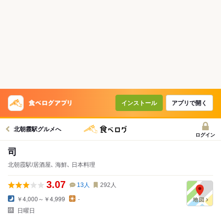
インストール
アプリで開く
北朝霞駅グルメへ
ログイン
司
北朝霞駅/居酒屋､ 海鮮､ 日本料理
3.07
13
人
292
人
￥4,000～￥4,999
-
日曜日