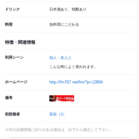
ドリンク
日本酒あり、焼酎あり
料理
魚料理にこだわる
特徴・関連情報
利用シーン
知人・友人と
こんな時によく使われます。
ホームページ
http://fm767.net/fm/?p=12804
備考
瓶コーク提供店
初投稿者
栞佑
（3）
※司の店舗情報に誤りがある場合は、以下から修正して下さい。