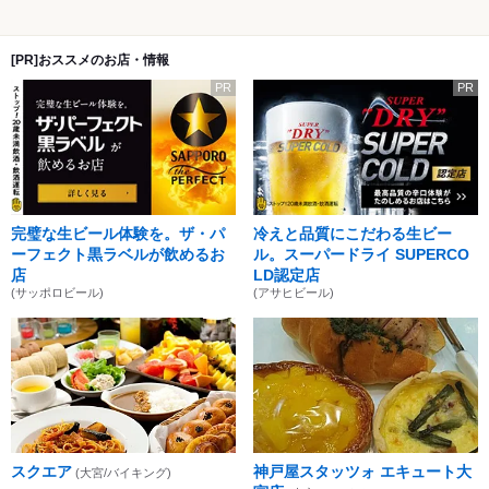
[PR]おススメのお店・情報
PR
PR
完璧な生ビール体験を。ザ・パ
冷えと品質にこだわる生ビー
ーフェクト黒ラベルが飲めるお
ル。スーパードライ SUPERCO
店
LD認定店
(サッポロビール)
(アサヒビール)
スクエア
神戸屋スタッツォ エキュート大
(大宮/バイキング)