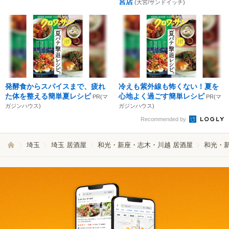
宮店
(大宮/サンドイッチ)
発酵食からスパイスまで、疲れ
冷えも紫外線も怖くない！夏を
た体を整える簡単夏レシピ
心地よく過ごす簡単レシピ
PR(マ
PR(マ
ガジンハウス)
ガジンハウス)
Recommended by
埼玉
埼玉 居酒屋
和光・新座・志木・川越 居酒屋
和光・新