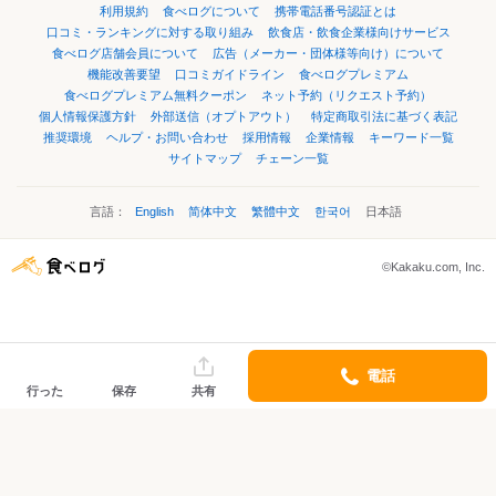
利用規約
食べログについて
携帯電話番号認証とは
口コミ・ランキングに対する取り組み
飲食店・飲食企業様向けサービス
食べログ店舗会員について
広告（メーカー・団体様等向け）について
機能改善要望
口コミガイドライン
食べログプレミアム
食べログプレミアム無料クーポン
ネット予約（リクエスト予約）
個人情報保護方針
外部送信（オプトアウト）
特定商取引法に基づく表記
推奨環境
ヘルプ・お問い合わせ
採用情報
企業情報
キーワード一覧
サイトマップ
チェーン一覧
言語：
English
简体中文
繁體中文
한국어
日本語
©Kakaku.com, Inc.
電話
行った
保存
共有