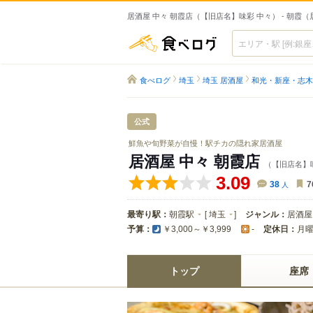
居酒屋 中々 朝霞店（【旧店名】味彩 中々） - 朝霞
食べログ
食べログ
埼玉
埼玉 居酒屋
和光・新座・志木
公式
鮮魚や旬野菜が自慢！駅チカの隠れ家居酒屋
居酒屋 中々 朝霞店
（【旧店名】
3.09
38
人
7
最寄り駅：
朝霞駅
[
埼玉
]
ジャンル：
居酒屋
予算：
定休日：
月
￥3,000～￥3,999
-
トップ
座席