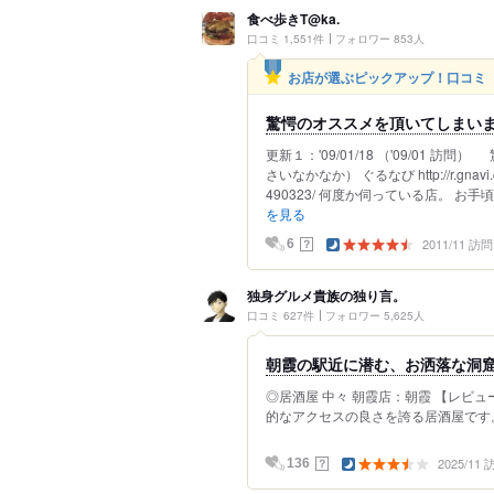
食べ歩きT@ka.
口コミ 1,551件
フォロワー 853人
お店が選ぶピックアップ！口コミ
驚愕のオススメを頂いてしまい
更新１：'09/01/18 （'09/01
さいなかなか） ぐるなび http://r.gnavi.co.j
490323/ 何度か伺っている店。 お手
を見る
2011/11 訪問
？
6
独身グルメ貴族の独り言。
口コミ 627件
フォロワー 5,625人
朝霞の駅近に潜む、お洒落な洞
◎居酒屋 中々 朝霞店：朝霞 【レビュ
的なアクセスの良さを誇る居酒屋です。 
2025/11
？
136