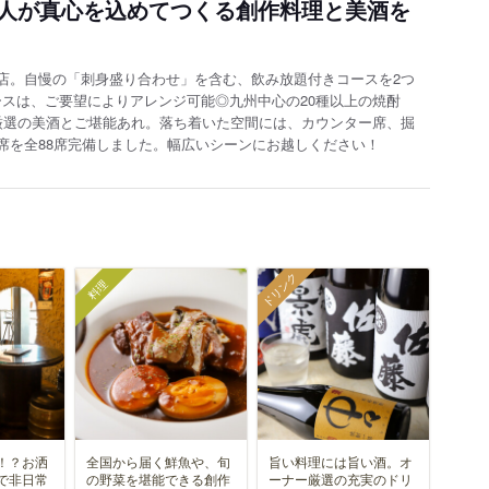
人が真心を込めてつくる創作料理と美酒を
店。自慢の「刺身盛り合わせ」を含む、飲み放題付きコースを2つ
コースは、ご要望によりアレンジ可能◎九州中心の20種以上の焼酎
厳選の美酒とご堪能あれ。落ち着いた空間には、カウンター席、掘
席を全88席完備しました。幅広いシーンにお越しください！
ドリンク
料理
！？お洒
全国から届く鮮魚や、旬
旨い料理には旨い酒。オ
で非日常
の野菜を堪能できる創作
ーナー厳選の充実のドリ