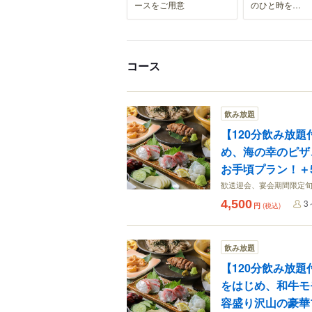
ースをご用意
のひと時を…
コース
飲み放題
【120分飲み放
め、海の幸のピザ
お手頃プラン！＋5
歓送迎会、宴会期間限定旬
4,500
3
円
(税込)
飲み放題
【120分飲み放
をはじめ、和牛モ
容盛り沢山の豪華プ