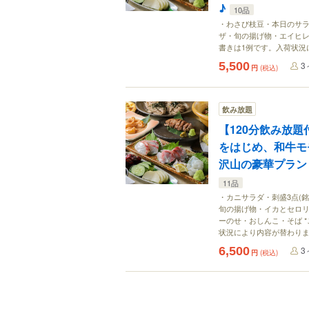
♪
10品
・わさび枝豆・本日のサラ
ザ・旬の揚げ物・エイヒレ
書きは1例です。入荷状況
5,500
3
円
(税込)
飲み放題
【120分飲み放
をはじめ、和牛モ
沢山の豪華プラン！
11品
・カニサラダ・刺盛3点(
旬の揚げ物・イカとセロ
ーのせ・おしんこ・そば 
状況により内容が替わり
6,500
3
円
(税込)