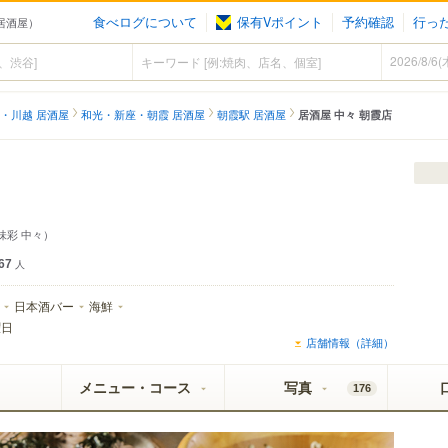
食べログについて
保有Vポイント
予約確認
行っ
（居酒屋）
・川越 居酒屋
和光・新座・朝霞 居酒屋
朝霞駅 居酒屋
居酒屋 中々 朝霞店
味彩 中々）
67
人
日本酒バー
海鮮
曜日
店舗情報（詳細）
メニュー・コース
写真
176