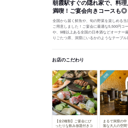
朝霞駅すぐの隠れ家で、料理
満喫！ご宴会向きコースも◎
全国から届く鮮魚や、旬の野菜を楽しめる当
ご用意しました！ご宴会に最適な5,500円
や、9種以上ある全国の日本酒などオーナー
りごたつ席、洞窟にいるかのようなテーブル
お店のこだわり
料理
空間
【全2種類】ご宴会にぴ
まるで洞窟の中
ったりな飲み放題付きコ
落な大人の空間