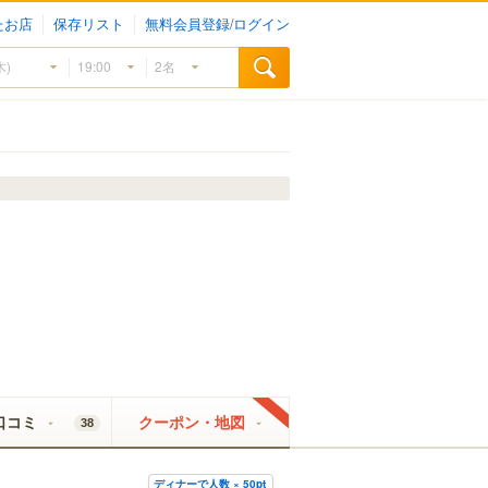
たお店
保存リスト
無料会員登録/ログイン
口コミ
クーポン・地図
38
ディナーで人数 × 50pt