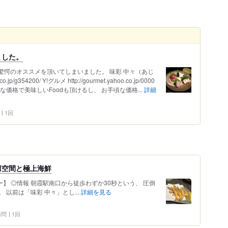
ました。
 訪問） 驚愕のオススメを頂いてしまいました。 味彩 中々（あじ
p/g354200/ Y!グルメ http://gourmet.yahoo.co.jp/0000
頃な価格で美味しいFoodも頂けるし、 お手頃な価格...
詳細
1回
窟空間と極上海鮮
ー】 ◎情報 朝霞駅南口から徒歩わずか30秒という、 圧倒
以前は「味彩 中々」とし...
詳細を見る
 訪問
1回