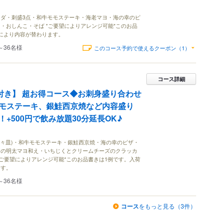
ダ・刺盛3点・和牛モモステーキ・海老マヨ・海の幸のピ
・おしんこ・そば *ご要望によりアレンジ可能*このお品
により内容が替わります。
～36名様
このコース予約で使えるクーポン（1）
コース詳細
題付き】 超お得コース◆お刺身盛り合わせ
モステーキ、銀鮭西京焼など内容盛り
+500円で飲み放題30分延長OK♪
銘々皿)・和牛モモステーキ・銀鮭西京焼・海の幸のピザ・
リの明太マヨ和え・いちじくとクリームチーズのクラッカ
*ご要望によりアレンジ可能*このお品書きは1例です。入荷
ます。
～36名様
コース
をもっと見る（3件）