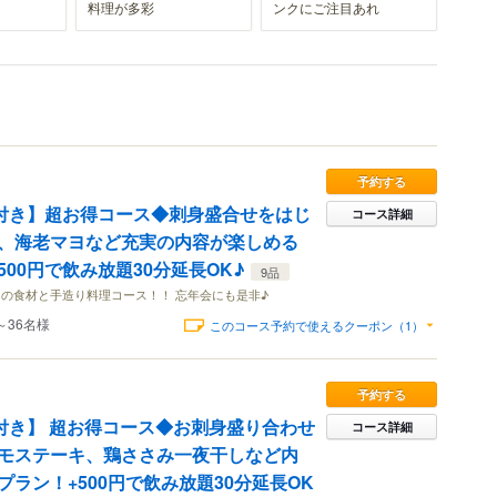
料理が多彩
ンクにご注目あれ
予約する
題付き】超お得コース◆刺身盛合せをはじ
コース詳細
、海老マヨなど充実の内容が楽しめる
00円で飲み放題30分延長OK♪
9品
の食材と手造り料理コース！！ 忘年会にも是非♪
～36名様
このコース予約で使えるクーポン（1）
予約する
題付き】 超お得コース◆お刺身盛り合わせ
コース詳細
モステーキ、鶏ささみ一夜干しなど内
ラン！+500円で飲み放題30分延長OK