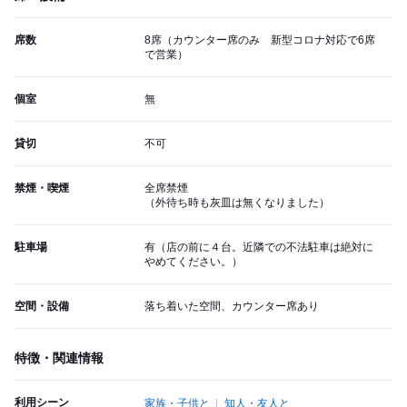
席数
8席（カウンター席のみ 新型コロナ対応で6席
で営業）
個室
無
貸切
不可
禁煙・喫煙
全席禁煙
（外待ち時も灰皿は無くなりました）
駐車場
有（店の前に４台。近隣での不法駐車は絶対に
やめてください。）
空間・設備
落ち着いた空間、カウンター席あり
特徴・関連情報
利用シーン
家族・子供と
知人・友人と