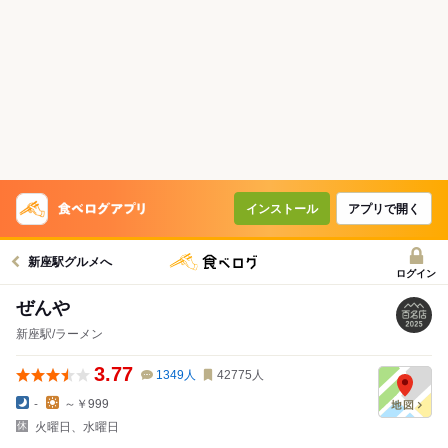
インストール
アプリで開く
新座駅グルメへ
ログイン
ぜんや
新座駅/ラーメン
3.77
1349
人
42775
人
-
～￥999
火曜日、水曜日