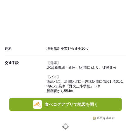
住所
埼玉県新座市野火止4-10-5
交通手段
【電車】
JR武蔵野線「新座」駅(南口)より、徒歩８分
【バス】
西武バス、清瀬駅北口⇔志木駅南口(清61 清61-1
清61-2)乗車「野火止小学校」下車
新座駅から554m
食べログアプリで地図を開く
広告を非表示