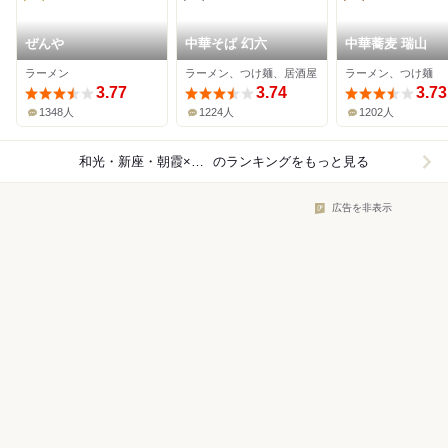
ぜんや
中華そば 幻六
中華蕎麦 瑞山
ラーメン
ラーメン、つけ麺、居酒屋
ラーメン、つけ麺
3.77
3.74
3.73
1348人
1224人
1202人
和光・新座・朝霞×ラーメン
のランキングをもっと見る
広告を非表示