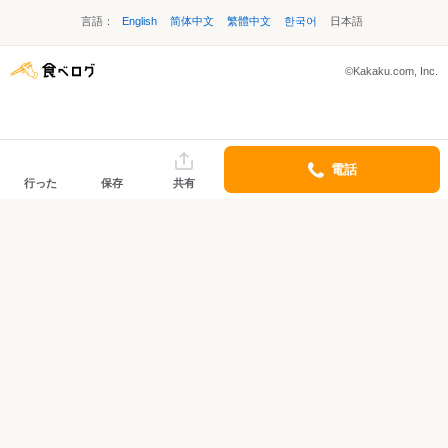
言語：
English
简体中文
繁體中文
한국어
日本語
©Kakaku.com, Inc.
電話
行った
保存
共有