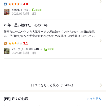
ャーハンとか餃子とかその他いろいろなメニューがあ...
4.0
Dinner:
Yoshi24
（47）
2026/07 訪問
1回
20年 思い続けた その一杯
新座市にぜんやという人気ラーメン屋は知っていたものの、土日は激混
み、平日はなかなか予定が合わなないため先延ばしの先延ばしにしていた
私の家から最も近いラーメン百名店「ぜんや」。本日2...
3.1
Lunch:
パークリー0000
（485）
2026/06 訪問
1回
口コミをもっと見る（1349人）
[PR] 近くのお店
もっと見る