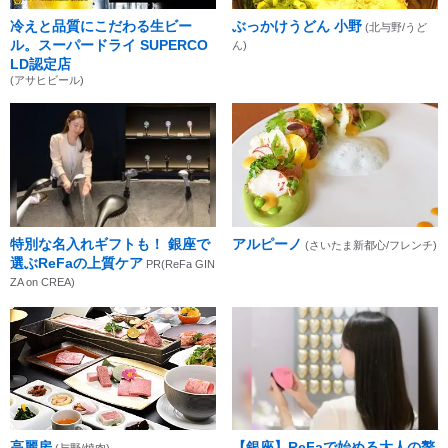
冷えと品質にこだわる生ビー
ぶっかけうどん 小野
(北与野/うど
ル。スーパードライ SUPERCO
ん)
LD認定店
(アサヒビール)
特別な名入れギフトも！ 銀座で
アルピーノ
(さいたま新都心/フレンチ)
選ぶReFaの上質ケア
PR(ReFa GIN
ZA on CREA)
高麗房
【銀座】ReFaで始める大人の贅