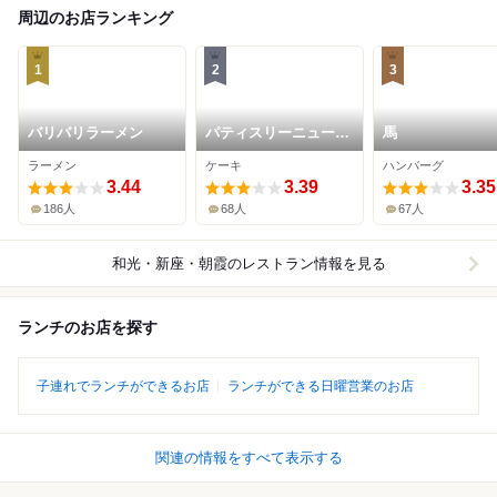
周辺のお店ランキング
1
2
3
バリバリラーメン
パティスリーニューア
馬
マンド 野火止本店
ラーメン
ケーキ
ハンバーグ
3.44
3.39
3.35
186人
68人
67人
和光・新座・朝霞
のレストラン情報を見る
ランチのお店を探す
子連れでランチができるお店
ランチができる日曜営業のお店
関連の情報をすべて表示する