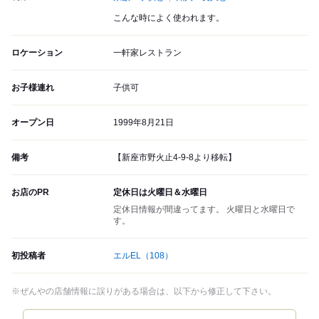
こんな時によく使われます。
ロケーション
一軒家レストラン
お子様連れ
子供可
オープン日
1999年8月21日
備考
【新座市野火止4-9-8より移転】
お店のPR
定休日は火曜日＆水曜日
定休日情報が間違ってます。 火曜日と水曜日で
す。
初投稿者
エルEL
（108）
※ぜんやの店舗情報に誤りがある場合は、以下から修正して下さい。