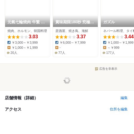
元氣七輪焼肉 牛繁 和
賞味期限180秒 究極の
ガズル
光店
鶏レバー串 浩治朗
焼肉、ホルモン、韓国料理
居酒屋、焼き鳥、海鮮
3.03
3.37
3.44
￥3,000～￥3,999
￥6,000～￥7,999
￥1,000～￥1,999
Dinner:
Dinner:
Dinner:
￥1,000～￥1,999
-
～￥999
Lunch:
Lunch:
Lunch:
20人
77人
177人
広告を非表示
店舗情報（詳細）
編集
アクセス
住所を編集