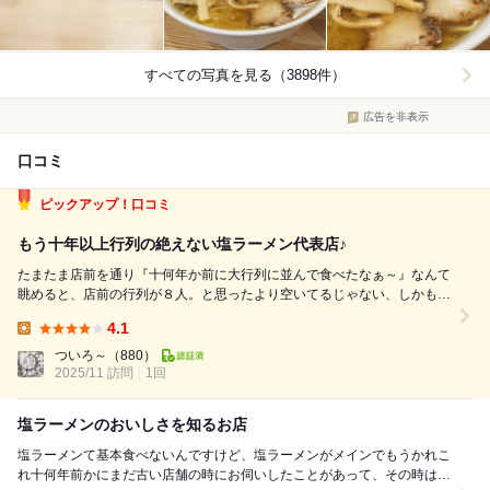
すべての写真を見る（3898件）
広告を非表示
口コミ
ピックアップ！口コミ
もう十年以上行列の絶えない塩ラーメン代表店♪
たまたま店前を通り『十何年か前に大行列に並んで食べたなぁ～』なんて
眺めると、店前の行列が８人。と思ったより空いてるじゃない、しかも店
前の駐車場が空いているのを確認すると、この日の予定を考える前に滑り
4.1
込んじゃいました。笑（専用駐車場は店前に3台です。） 平日13時に伺っ
Lunch:
て先客８人。 店前に並び...
ついろ～
（880）
2025/11 訪問
1回
塩ラーメンのおいしさを知るお店
塩ラーメンて基本食べないんですけど、塩ラーメンがメインでもうかれこ
れ十何年前かにまだ古い店舗の時にお伺いしたことがあって、その時はチ