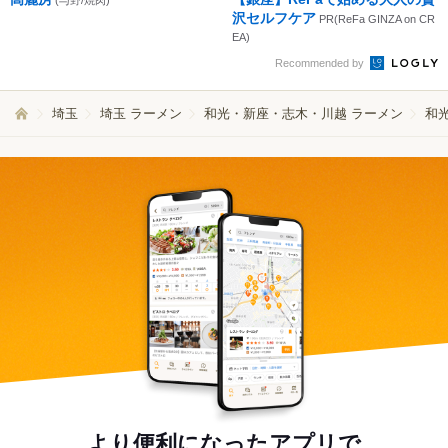
(与野/焼肉)
沢セルフケア
PR(ReFa GINZA on CR
EA)
Recommended by
埼玉
埼玉 ラーメン
和光・新座・志木・川越 ラーメン
和
より便利になったアプリで