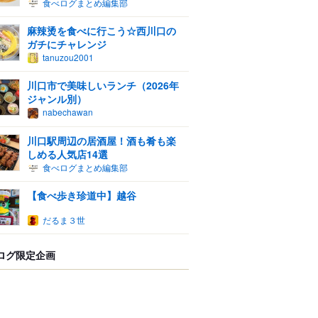
食べログまとめ編集部
麻辣烫を食べに行こう☆西川口の
ガチにチャレンジ
tanuzou2001
川口市で美味しいランチ（2026年
ジャンル別）
nabechawan
川口駅周辺の居酒屋！酒も肴も楽
しめる人気店14選
食べログまとめ編集部
【食べ歩き珍道中】越谷
だるま３世
ログ限定企画