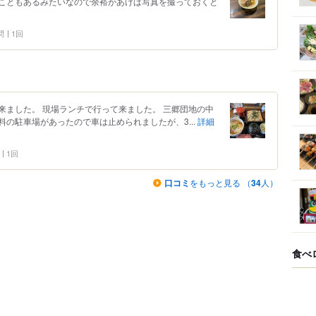
こともあるみたいなので余裕があけば写真を撮っておくと
問
1回
来ました。 現場ランチで行って来ました。 三郷団地の中
の駐車場があったので車は止められましたが、3...
詳細
1回
口コミ
をもっと見る （
34
人）
食べ