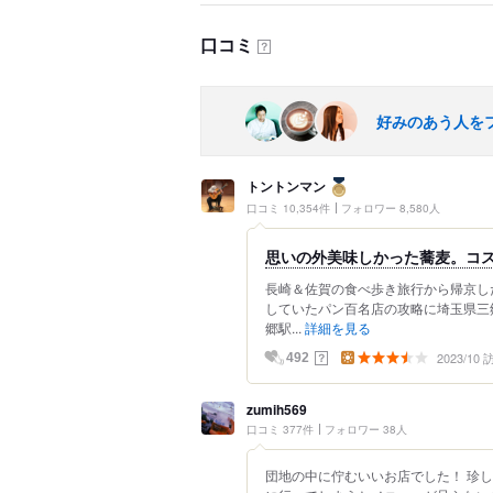
口コミ
？
好みのあう人を
トントンマン
口コミ 10,354件
フォロワー 8,580人
思いの外美味しかった蕎麦。コ
長崎＆佐賀の食べ歩き旅行から帰京し
していたパン百名店の攻略に埼玉県三
郷駅...
詳細を見る
2023/10
？
492
zumih569
口コミ 377件
フォロワー 38人
団地の中に佇むいいお店でした！ 珍