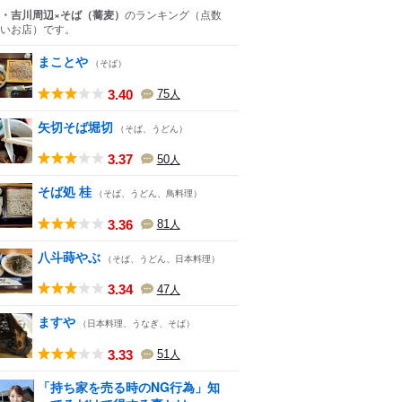
・吉川周辺×そば（蕎麦）
のランキング
（点数
いお店）
です。
まことや
（そば）
3.40
75
人
矢切そば堀切
（そば、うどん）
3.37
50
人
そば処 桂
（そば、うどん、鳥料理）
3.36
81
人
八斗蒔やぶ
（そば、うどん、日本料理）
3.34
47
人
ますや
（日本料理、うなぎ、そば）
3.33
51
人
「持ち家を売る時のNG行為」知