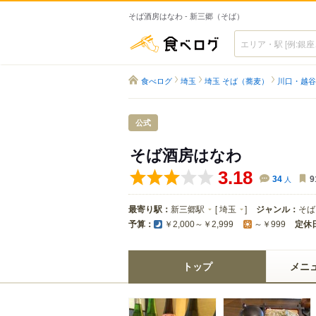
そば酒房はなわ - 新三郷（そば）
食べログ
食べログ
埼玉
埼玉 そば（蕎麦）
川口・越谷
公式
そば酒房はなわ
3.18
34
人
9
最寄り駅：
新三郷駅
[
埼玉
]
ジャンル：
そば
予算：
定休
￥2,000～￥2,999
～￥999
トップ
メニ