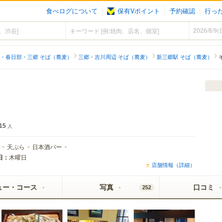
食べログについて
保有Vポイント
予約確認
行っ
・春日部・三郷 そば（蕎麦）
三郷・吉川周辺 そば（蕎麦）
新三郷駅 そば（蕎麦）
15
人
天ぷら
日本酒バー
日：
木曜日
店舗情報（詳細）
ュー・コース
写真
口コミ
252