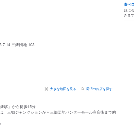
食べ
既に
きま
3-7-14
三郷団地 103
大きな地図を見る
周辺のお店を探す
三郷駅」から徒歩15分
は、三郷ジャンクションから三郷団地センターモール商店街まで約
m