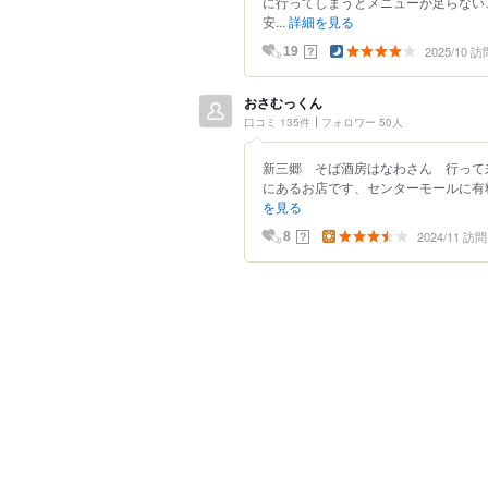
に行ってしまうとメニューが足らない
安...
詳細を見る
2025/10 訪
？
19
おさむっくん
口コミ 135件
フォロワー 50人
新三郷 そば酒房はなわさん 行って
にあるお店です、センターモールに有料
を見る
2024/11 訪問
？
8