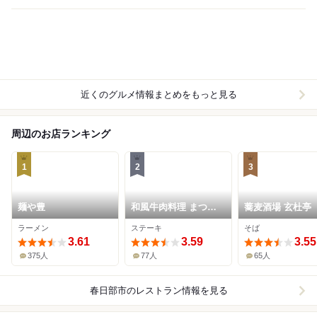
近くのグルメ情報まとめをもっと見る
周辺のお店ランキング
1
2
3
麺や豊
和風牛肉料理 まつも
蕎麦酒場 玄杜亭
と
ラーメン
ステーキ
そば
3.61
3.59
3.55
375人
77人
65人
春日部市
のレストラン情報を見る