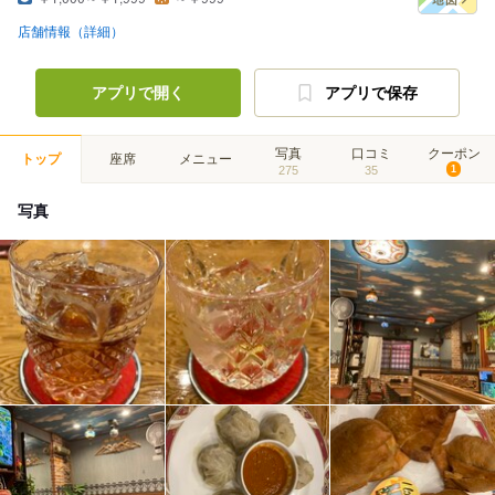
店舗情報（詳細）
アプリで開く
アプリで保存
写真
口コミ
クーポン
トップ
座席
メニュー
275
35
1
写真