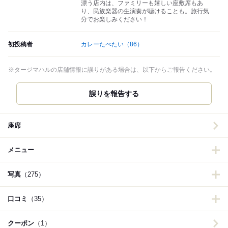
漂う店内は、ファミリーも嬉しい座敷席もあ
り、民族楽器の生演奏が聴けることも。旅行気
分でお楽しみください！
初投稿者
カレーたべたい
（86）
※タージマハルの店舗情報に誤りがある場合は、以下からご報告ください。
誤りを報告する
座席
メニュー
写真
（275）
口コミ
（35）
クーポン
（1）