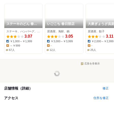
ステーキのどん 春日
いごこち 春日部店
大衆ぎょうざ倶
部店
餃夢中 春日部店
ステーキ、ハンバーグ、ファミレス
居酒屋、海鮮、鍋
居酒屋、餃子
3.07
3.05
3.11
￥1,000～￥1,999
￥3,000～￥3,999
￥2,000～￥2,999
Dinner:
Dinner:
Dinner:
～￥999
-
-
Lunch:
Lunch:
Lunch:
67人
12人
25人
広告を非表示
店舗情報（詳細）
修正
アクセス
住所を修正