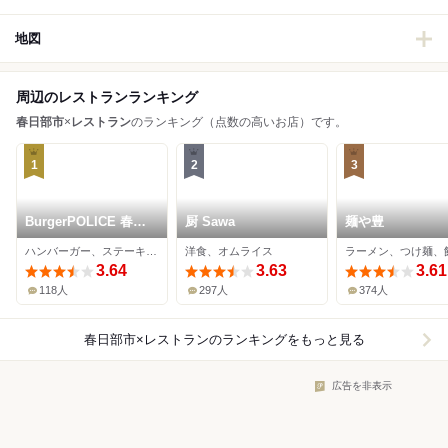
地図
周辺のレストランランキング
春日部市
×
レストラン
のランキング（点数の高いお店）です。
1
2
3
BurgerPOLICE 春日
厨 Sawa
麺や豊
部
ハンバーガー、ステーキ、ハンバーグ
洋食、オムライス
ラーメン、つけ麺、
3.64
3.63
3.61
118人
297人
374人
春日部市×レストラン
のランキングをもっと見る
広告を非表示