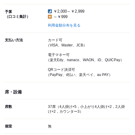
￥2,000～￥2,999
予算
（口コミ集計）
～￥999
利用金額分布を見る
支払い方法
カード可
（VISA、Master、JCB）
電子マネー可
（楽天Edy、nanaco、WAON、iD、QUICPay）
QRコード決済可
（PayPay、d払い、楽天ペイ、au PAY）
席・設備
席数
37席（4人掛け×5，小上がり4人掛け×2，2人掛
け×2，カウンター3）
個室
無