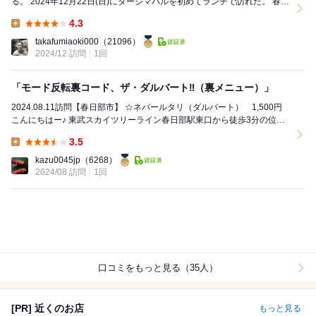
る。 2024年12月22日(日)にタージマハルを初めてランチで訪れた。 春日
部のインネパ料理店である。 ...
4.3
Lunch:
takafumiaoki000
（21096）
2024/12 訪問
1回
「モード反転裏コード、ザ・ダルバート‼︎（裏メニュー）」
2024.08.11訪問【春日部市】 ☆ネパールタリ（ダルバート） 1,500円
こんにちはー♪ 東武スカイツリーライン春日部駅東口から徒歩3分の位置
にございます...
3.5
Lunch:
kazu0045jp
（6268）
2024/08 訪問
1回
口コミをもっと見る（35人）
[PR] 近くのお店
もっと見る