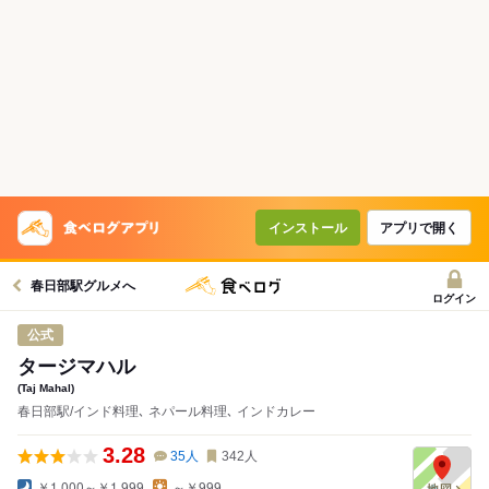
コースで使えるクーポン
戻る
クーポンを利用せず予約する
インストール
アプリで開く
春日部駅グルメへ
ログイン
公式
タージマハル
(Taj Mahal)
春日部駅/インド料理､ ネパール料理､ インドカレー
3.28
35
人
342
人
￥1,000～￥1,999
～￥999