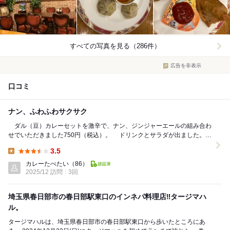
すべての写真を見る（286件）
広告を非表示
口コミ
ナン、ふわふわサクサク
ダル（豆）カレーセットを激辛で、ナン、ジンジャーエールの組み合わ
せでいただきました750円（税込）。 ドリンクとサラダが出ました。サ
ラダの胡瓜、ハートマークがずれちゃいました...
3.5
Lunch:
カレーたべたい
（86）
2025/12 訪問
3回
埼玉県春日部市の春日部駅東口のインネパ料理店‼︎タージマハ
ル。
タージマハルは、埼玉県春日部市の春日部駅東口から歩いたところにあ