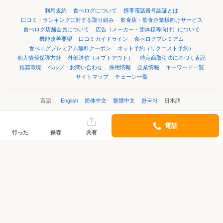
利用規約
食べログについて
携帯電話番号認証とは
口コミ・ランキングに対する取り組み
飲食店・飲食企業様向けサービス
食べログ店舗会員について
広告（メーカー・団体様等向け）について
機能改善要望
口コミガイドライン
食べログプレミアム
食べログプレミアム無料クーポン
ネット予約（リクエスト予約）
個人情報保護方針
外部送信（オプトアウト）
特定商取引法に基づく表記
推奨環境
ヘルプ・お問い合わせ
採用情報
企業情報
キーワード一覧
サイトマップ
チェーン一覧
言語：
English
简体中文
繁體中文
한국어
日本語
電話
©Kakaku.com, Inc.
行った
保存
共有