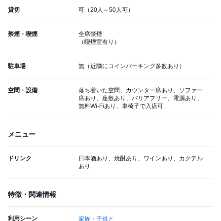
貸切
可（20人～50人可）
禁煙・喫煙
全席禁煙
（喫煙室有り）
駐車場
無（近隣にコインパーキング多数あり）
空間・設備
落ち着いた空間、カウンター席あり、ソファー
席あり、座敷あり、バリアフリー、電源あり、
無料Wi-Fiあり、車椅子で入店可
メニュー
ドリンク
日本酒あり、焼酎あり、ワインあり、カクテル
あり
特徴・関連情報
利用シーン
家族・子供と