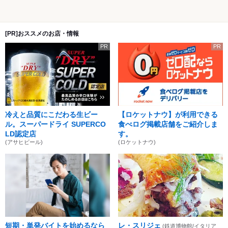
[PR]おススメのお店・情報
PR
PR
冷えと品質にこだわる生ビー
【ロケットナウ】が利用できる
ル。スーパードライ SUPERCO
食べログ掲載店舗をご紹介しま
LD認定店
す。
(アサヒビール)
(ロケットナウ)
短期・単発バイトを始めるなら
レ・スリジェ
(鉄道博物館/イタリア