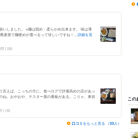
お願いしました。 ※麺は固め・柔らかめ出来ます。 味は薄
蕎麦屋で麺硬めが選べるって珍しいですね！...
詳細を見
 訪問
2回
う言えば、こっちの方に、食べログで評価高めの店があっ
のね。おやおや、テスター屋の看板がある。こりゃ、東岩
この
問
1回
口コミ
をもっと見る （
33
人）