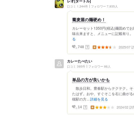
レオ[タートル]
口コミ 1,344件
フォロワー 7,935人
蕎麦屋の麺硬め！
カレーセット1350円(税込)麺固めで
味出来ますと、メニューに記載有り。 
る
2025/07
？
748
カレーたべたい
口コミ 395件
フォロワー 86人
単品の方が良いかも
散歩日和。豊春駅からテクテク。そ
たはず。おや、すぐそこを右に曲がる
槻駅の方...
詳細を見る
2024/02 訪
？
14