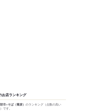
のお店ランキング
部市×そば（蕎麦）
のランキング
（点数の高い
）
です。