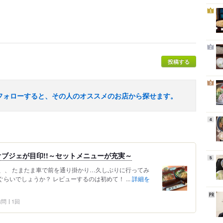
1
2
投稿する
3
フォローすると、その人のオススメのお店から探せます。
4
ブジェが目印!!～セットメニューが充実～
5
、、 たまたま車で前を通り掛かり…久しぶりに行ってみ
らいでしょうか？ レビューするのは初めて！ ...
詳細を
 訪問
1回