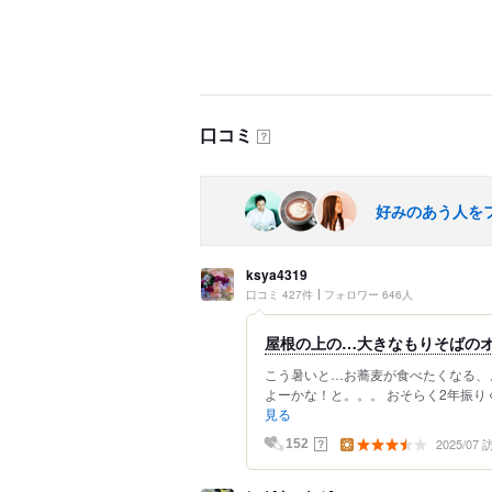
口コミ
？
好みのあう人を
ksya4319
口コミ 427件
フォロワー 646人
屋根の上の…大きなもりそばのオ
こう暑いと…お蕎麦が食べたくなる、
よーかな！と。。。 おそらく2年振りぐ
見る
2025/07
？
152