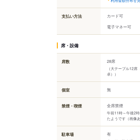
カード可
支払い方法
電子マネー可
席・設備
28席
席数
（大テーブル12席
卓））
無
個室
全席禁煙
禁煙・喫煙
午前11時～午後2
たようです（画像
有
駐車場