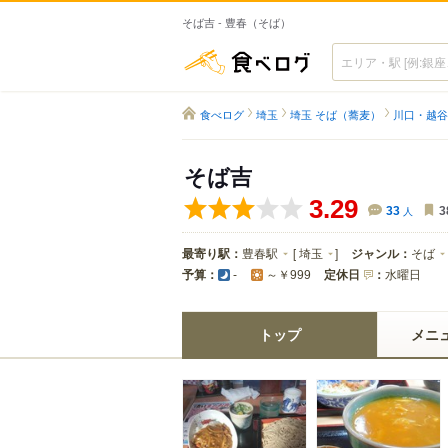
そば吉 - 豊春（そば）
食べログ
食べログ
埼玉
埼玉 そば（蕎麦）
川口・越谷
そば吉
3.29
33
人
3
最寄り駅：
豊春駅
[
埼玉
]
ジャンル：
そば
予算：
定休日
：
水曜日
-
～￥999
トップ
メニ