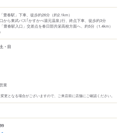
豊春駅」下車、徒歩約26分（約2.1km）
口から東武バス｢かすかべ湯元温泉｣行、終点下車、徒歩約3分
号「豊春駅入口」交差点を春日部共栄高校方面へ、約5分（1.4km）
m
土・日
営業
は変更となる場合がございますので、ご来店前に店舗にご確認ください。
99
見る