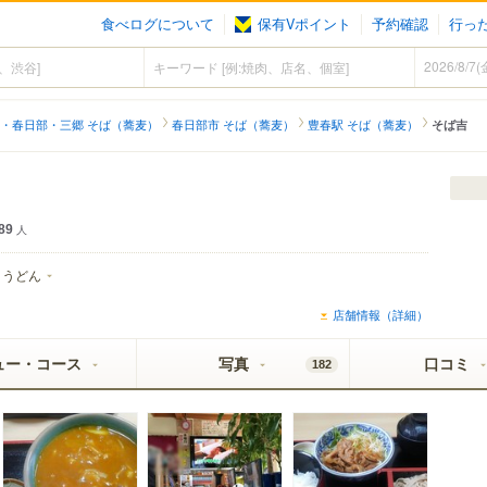
食べログについて
保有Vポイント
予約確認
行っ
・春日部・三郷 そば（蕎麦）
春日部市 そば（蕎麦）
豊春駅 そば（蕎麦）
そば吉
89
人
うどん
店舗情報（詳細）
ュー・コース
写真
口コミ
182