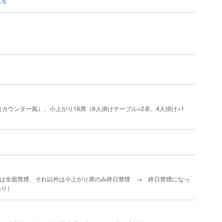
（カウンター風）、小上がり16席（6人掛けテーブル×2卓、4人掛け×1
時は全面禁煙、それ以外は小上がり席のみ終日禁煙 → 終日禁煙になっ
あり）