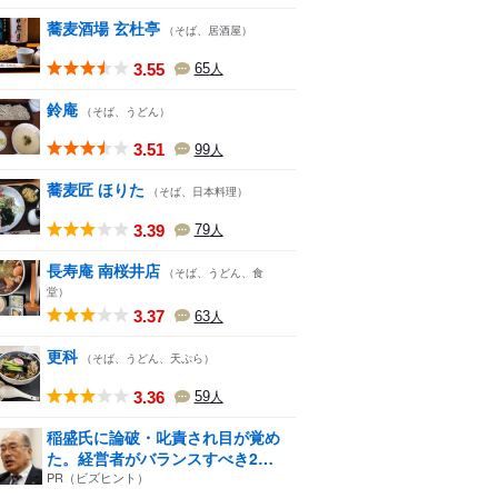
蕎麦酒場 玄杜亭
（そば、居酒屋）
3.55
65
人
鈴庵
（そば、うどん）
3.51
99
人
蕎麦匠 ほりた
（そば、日本料理）
3.39
79
人
長寿庵 南桜井店
（そば、うどん、食
堂）
3.37
63
人
更科
（そば、うどん、天ぷら）
3.36
59
人
稲盛氏に論破・叱責され目が覚め
た。経営者がバランスすべき2
つ...
PR（ビズヒント）