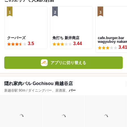
1
2
3
クーパーズ
角打ち 新井商店
cafe.burger.bar
wagyuboy naka
3.5
3.44
3.4
アプリに切り替える
隠れ家肉バル Gochisou 南越谷店
新越谷駅 90m / ダイニングバー、居酒屋、
バー