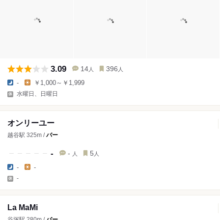
3.09
14
396
人
人
-
￥1,000～￥1,999
水曜日、日曜日
オンリーユー
越谷駅 325m /
バー
-
-
5
人
人
-
-
-
La MaMi
谷塚駅 280m /
バー