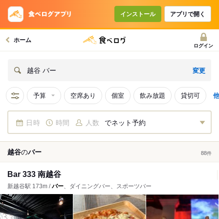
インストール
アプリで開く
ホーム
ログイン
変更
越谷 バー
予算
空席あり
個室
飲み放題
貸切可
日時
時間
人数
でネット予約
越谷
の
バー
88
件
Bar 333 南越谷
新越谷駅 173m /
バー
、ダイニングバー、スポーツバー