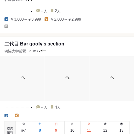
-
-
2
人
人
￥3,000～￥3,999
￥2,000～￥2,999
-
二代目 Bar goofy's section
獨協大学前駅 121m /
バー
-
-
4
人
人
-
-
金
土
日
月
火
水
木
空席
7
8
9
10
11
12
13
8
/
情報