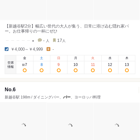
【新越谷駅2分】幅広い世代の大人が集う、日常に溶け込む隠れ家バ
ー。お仕事帰りの一杯にぜひ
-
-
17
人
人
￥4,000～￥4,999
-
金
土
日
月
火
水
木
空席
7
8
9
10
11
12
13
8
/
情報
No.6
新越谷駅 198m / ダイニングバー、
バー
、ヨーロッパ料理