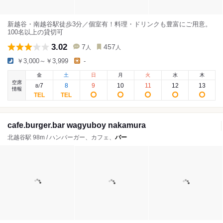
新越谷・南越谷駅徒歩3分／個室有！料理・ドリンクも豊富にご用意。
100名以上の貸切可
3.02
7
457
人
人
￥3,000～￥3,999
-
金
土
日
月
火
水
木
空席
7
8
9
10
11
12
13
8
/
情報
cafe.burger.bar wagyuboy nakamura
北越谷駅 98m / ハンバーガー、カフェ、
バー