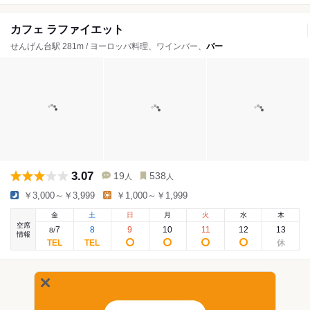
カフェ ラファイエット
せんげん台駅 281m / ヨーロッパ料理、ワインバー、
バー
3.07
19
538
人
人
￥3,000～￥3,999
￥1,000～￥1,999
金
土
日
月
火
水
木
空席
7
8
9
10
11
12
13
8
/
情報