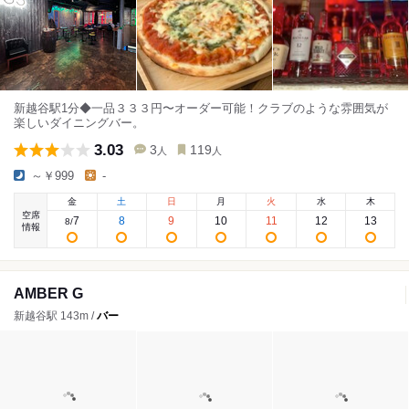
新越谷駅1分◆一品３３３円〜オーダー可能！クラブのような雰囲気が
楽しいダイニングバー。
3.03
3
119
人
人
～￥999
-
金
土
日
月
火
水
木
空席
7
8
9
10
11
12
13
8
/
情報
AMBER G
新越谷駅 143m /
バー