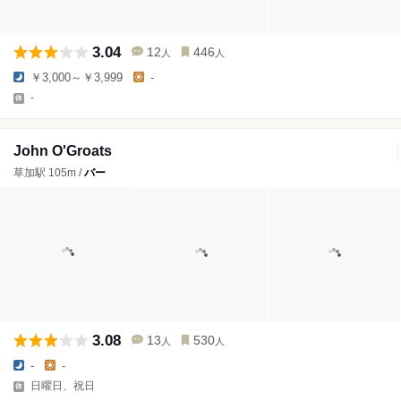
3.04
12
446
人
人
￥3,000～￥3,999
-
-
John O'Groats
草加駅 105m /
バー
3.08
13
530
人
人
-
-
日曜日、祝日