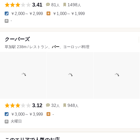
3.41
81
1498
人
人
￥2,000～￥2,999
￥1,000～￥1,999
-
クーパーズ
草加駅 238m / レストラン、
バー
、ヨーロッパ料理
3.12
32
948
人
人
￥3,000～￥3,999
-
火曜日
このエリアで人気のお店