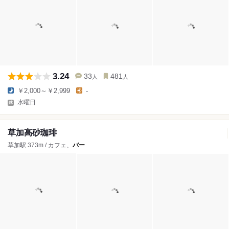
3.24
33
481
人
人
￥2,000～￥2,999
-
水曜日
草加高砂珈琲
草加駅 373m / カフェ、
バー