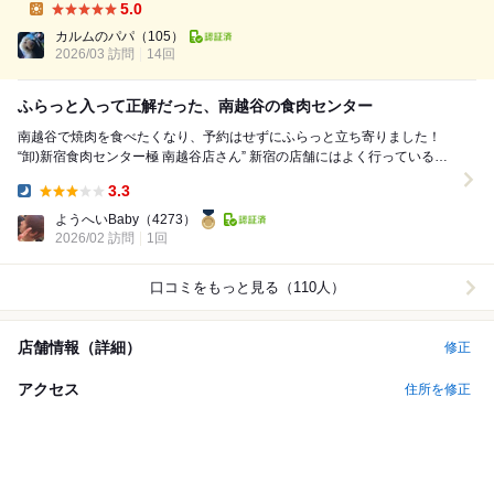
Dinner:
5.0
Lunch:
カルムのパパ
（105）
2026/03 訪問
14回
ふらっと入って正解だった、南越谷の食肉センター
南越谷で焼肉を食べたくなり、予約はせずにふらっと立ち寄りました！
“卸)新宿食肉センター極 南越谷店さん” 新宿の店舗にはよく行っているの
で、あの感じを南越谷でも味わえるな...
3.3
Dinner:
ようへいBaby
（4273）
2026/02 訪問
1回
口コミをもっと見る（110人）
店舗情報（詳細）
修正
アクセス
住所を修正