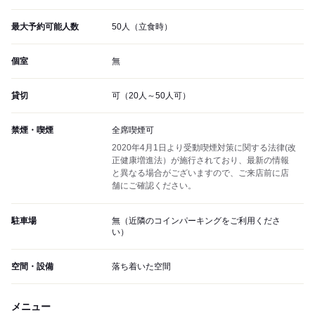
最大予約可能人数
50人（立食時）
個室
無
貸切
可（20人～50人可）
禁煙・喫煙
全席喫煙可
2020年4月1日より受動喫煙対策に関する法律(改
正健康増進法）が施行されており、最新の情報
と異なる場合がございますので、ご来店前に店
舗にご確認ください。
駐車場
無（近隣のコインパーキングをご利用くださ
い）
空間・設備
落ち着いた空間
メニュー