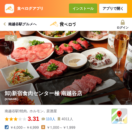
コースで使えるクーポン
戻る
インストール
アプリで開く
南越谷駅グルメへ
クーポンを利用せず予約する
ログイン
公式
卸)新宿食肉センター極 南越谷店
(KIWAME)
南越谷駅/焼肉､ ホルモン､ 居酒屋
3.31
110
人
4011
人
￥4,000～￥4,999
￥1,000～￥1,999