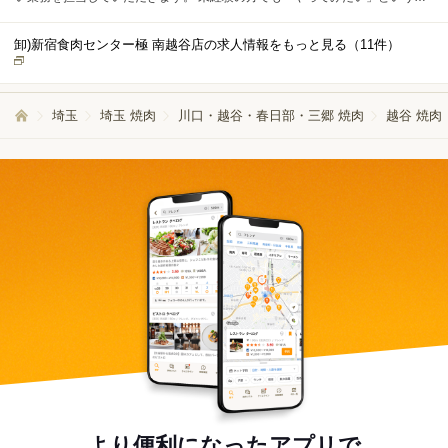
欲があれば大歓迎です。 もちろん、飲食業の経験がある方はこれまでのスキ
ルを活かし、即戦力としてご活躍いただけます。 お客様に心地よい時間を提
卸)新宿食肉センター極 南越谷店の求人情報をもっと見る（
11
件）
供するため、一緒に質の高いサービスを目指していきましょう。 また、入社
後は各店舗での活躍や実績に応じて、早期のキャリアアップも可能です。 重
要なポジションへのステップアップも目指せる環境が整っています。
埼玉
埼玉 焼肉
川口・越谷・春日部・三郷 焼肉
越谷 焼肉
より便利になったアプリで