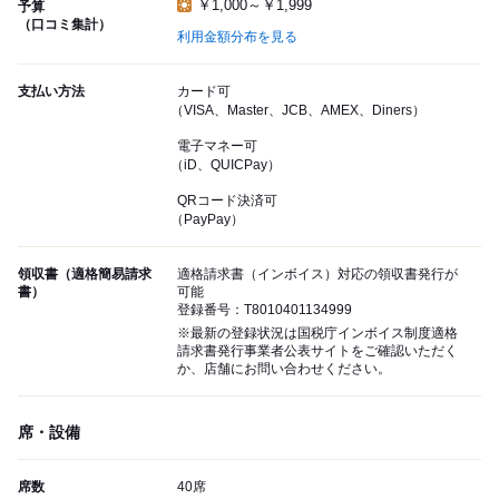
￥1,000～￥1,999
予算
（口コミ集計）
利用金額分布を見る
支払い方法
カード可
（VISA、Master、JCB、AMEX、Diners）
電子マネー可
（iD、QUICPay）
QRコード決済可
（PayPay）
領収書（適格簡易請求
適格請求書（インボイス）対応の領収書発行が
書）
可能
登録番号：T8010401134999
※最新の登録状況は国税庁インボイス制度適格
請求書発行事業者公表サイトをご確認いただく
か、店舗にお問い合わせください。
席・設備
席数
40席