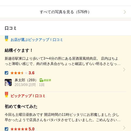
すべての写真を見る（576件）
口コミ
お店が選ぶピックアップ！口コミ
結構イケます！
新越谷駅東口より歩いて3〜4分の所にある居酒屋風焼肉店。 店内はちよ
っと薄暗い感じで、肉の焼き具合がちょっと確認しずらい明るさとなって
おります。がまぁ雰囲気は悪くないと思います。 今回はコースメニュー
3.6
の『極み贅沢コース』5000円の飲み放題付き120分宴会コースにて堪能
Dinner:
して参りました。 ◆高橋家のこだわりキムチ ◆塩もみサラダ ◆牛タン刺
鼻太郎
（269）
2013/09 訪問
1回
し ◆極上タン塩 ◆極上はらみ ◆極上カルビ...
ピックアップ！口コミ
初めて食べてみた
今回も土曜日昼飲みです 開店時間の11時ピッタリにお邪魔しました 少し
早かったようで店員さんをバタバタさせてしまいました。ごめんなさい
オーダーですが 上みの（878円） あみればー2（1,536円） トンとろ
5.0
（724円） 特上カルビ（2,178円） 梅しらすサラダ（878円） 肉...