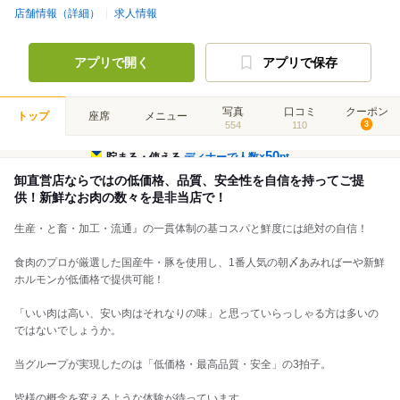
店舗情報（詳細）
求人情報
アプリで開く
アプリで保存
写真
口コミ
クーポン
トップ
座席
メニュー
554
110
3
50
貯まる・使える
ディナーで人数×
pt
卸直営店ならではの低価格、品質、安全性を自信を持ってご提
供！新鮮なお肉の数々を是非当店で！
生産・と畜・加工・流通』の一貫体制の基コスパと鮮度には絶対の自信！
食肉のプロが厳選した国産牛・豚を使用し、1番人気の朝〆あみればーや新鮮
ホルモンが低価格で提供可能！
「いい肉は高い、安い肉はそれなりの味」と思っていらっしゃる方は多いの
ではないでしょうか。
当グループが実現したのは「低価格・最高品質・安全」の3拍子。
皆様の概念を変えるような体験が待っています。