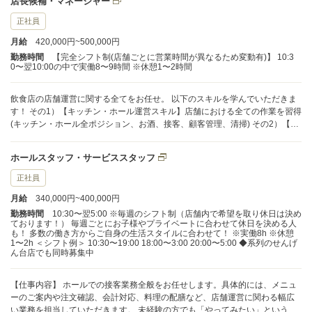
店長候補・マネージャー
育成、シフト管理、売上や原価管理、商品企画、営業戦略など、店舗を運営
するための実践的な経営スキルを学べます。将来的な独立に直結する内容で
正社員
す。
月給
420,000円~500,000円
勤務時間
【完全シフト制(店舗ごとに営業時間が異なるため変動有)】 10:3
0〜翌10:00の中で実働8〜9時間 ※休憩1〜2時間
飲食店の店舗運営に関する全てをお任せ。 以下のスキルを学んでいただきま
す！ その1）【キッチン・ホール運営スキル】店舗における全ての作業を習得
(キッチン・ホール全ポジション、お酒、接客、顧客管理、清掃) その2）【店
長マネジメント・独立支援スキル】店舗を運営するためのマネジメントを勉
強 (人材育成、運営管理、商品、営業収支、事業経営、独立) あなたの培って
ホールスタッフ・サービススタッフ
きた経験を当社で是非発揮してください！ 当社は風通しが良くあなたの力を
試すことができます。 TVやメディアに多数出演する当社で働くことにより、
正社員
将来独立したい方も当社グループの経験がいかされます！ スタッフ内の意見
月給
340,000円~400,000円
交換などもしやすく新メニュー考案なども積極的におこなえる環境。 明確な
システム管理のもと入社後、各店舗で活躍した分、重要ポストへのキャリア
勤務時間
10:30〜翌5:00 ※毎週のシフト制（店舗内で希望を取り休日は決め
ております！） 毎週ごとにお子様やプライベートに合わせて休日を決める人
アップも早まります。
も！ 多数の働き方からご自身の生活スタイルに合わせて！ ※実働8h ※休憩
1〜2h ＜シフト例＞ 10:30〜19:00 18:00〜3:00 20:00〜5:00 ◆系列のせんげ
ん台店でも同時募集中
【仕事内容】 ホールでの接客業務全般をお任せします。具体的には、メニュ
ーのご案内や注文確認、会計対応、料理の配膳など、店舗運営に関わる幅広
い業務を担当していただきます。 未経験の方でも「やってみたい」という意