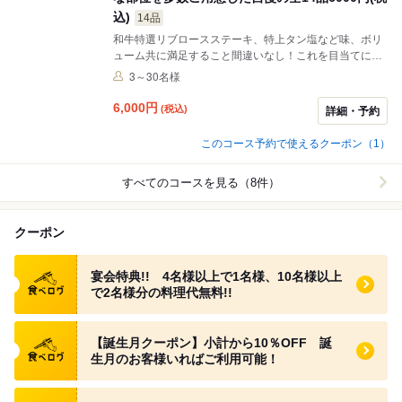
込)
14品
和牛特選リブロースステーキ、特上タン塩など味、ボリ
ューム共に満足すること間違いなし！これを目当てにご
来店されるお客様も多く、特別な日のメインを張るに不
3～30名様
足のないご馳走です。記念日や歓送迎会特別な日の大切
なお食事にピッタリ！※お1人様1500円(生ビール無
6,000
円
(税込)
詳細・予約
し) 2000円(生ビール有り) なお、飲み放題無しプラン
は1ドリンク制とさせて頂きます。
このコース予約で使えるクーポン（1）
すべてのコースを見る（8件）
クーポン
食べログ クーポン
宴会特典!! 4名様以上で1名様、10名様以上
で2名様分の料理代無料!!
食べログ クーポン
【誕生月クーポン】小計から10％OFF 誕
生月のお客様いればご利用可能！
食べログ クーポン