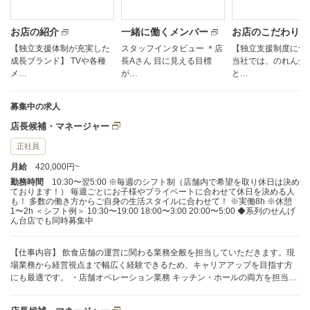
お店の紹介
一緒に働くメンバー
お店のこだわり
【独立支援体制が充実した
スタッフインタビュー ＊店
【独立支援制度につ
成長ブランド】 TVや各種
長Aさん 目に見える目標
当社では、のれん分
メ…
が…
と…
募集中の求人
店長候補・マネージャー
正社員
月給
420,000円~
勤務時間
10:30〜翌5:00 ※毎週のシフト制（店舗内で希望を取り休日は決め
ております！） 毎週ごとにお子様やプライベートに合わせて休日を決める人
も！ 多数の働き方からご自身の生活スタイルに合わせて！ ※実働8h ※休憩
1〜2h ＜シフト例＞ 10:30〜19:00 18:00〜3:00 20:00〜5:00 ◆系列のせんげ
ん台店でも同時募集中
【仕事内容】 飲食店舗の運営に関わる業務全般を担当していただきます。現
場業務から経営視点まで幅広く経験できるため、キャリアアップを目指す方
にも最適です。 ・店舗オペレーション業務 キッチン・ホールの両方を担当
し、ドリンク提供、接客、顧客対応、清掃など、店舗運営に必要な業務を一
通り習得していただきます。 ・マネジメント業務・経営スキル習得 スタッフ