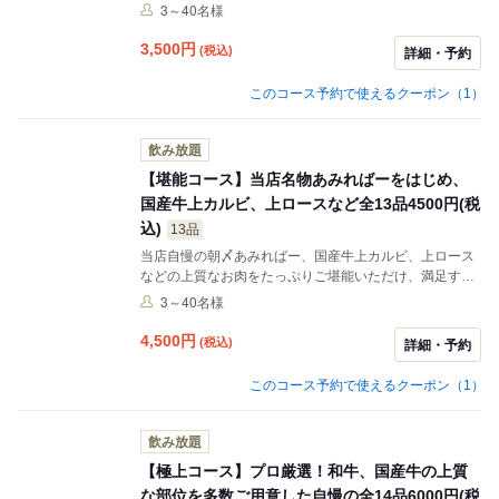
ューム満点！お肉だけでなく、ナムルやサラダ、〆のサ
3～40名様
イドメニューも味わえて、満足していただけること間違
いなしです。※お1人様1500円(生ビール無し) 2000円
3,500
円
(税込)
詳細・予約
(生ビール有り) なお、飲み放題無しプランは1ドリンク
制とさせて頂きます。
このコース予約で使えるクーポン（1）
飲み放題
【堪能コース】当店名物あみればーをはじめ、
国産牛上カルビ、上ロースなど全13品4500円(税
込)
13品
当店自慢の朝〆あみればー、国産牛上カルビ、上ロース
などの上質なお肉をたっぷりご堪能いただけ、満足する
事間違いなし！記念日や特別な日はもちろんのことご家
3～40名様
族でのお食事にもピッタリな人気のコースです。※お1
人様1500円(生ビール無し) 2000円(生ビール有り) な
4,500
円
(税込)
詳細・予約
お、飲み放題無しプランは1ドリンク制とさせて頂きま
す。
このコース予約で使えるクーポン（1）
飲み放題
【極上コース】プロ厳選！和牛、国産牛の上質
な部位を多数ご用意した自慢の全14品6000円(税