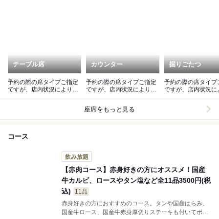
テーブル席
カウンター
掘りごたつ
予約の際の席タイプご指定
予約の際の席タイプご指定
予約の際の席タイプ
ですが、店内状況によりご
ですが、店内状況によりご
ですが、店内状況に
希望に添えない場合がござ
希望に添えない場合がござ
希望に添えない場合
います。
います。
います。
座席をもっと見る
コース
飲み放題
【赤肉コース】赤身好きの方にオススメ！国産
牛カルビ、ロースやタン塩など全11品3500円(税
込)
11品
赤身好きの方におすすめのコース。タンや国産はらみ、
国産牛ロース、国産牛赤身厚切りステーキも付いてボリ