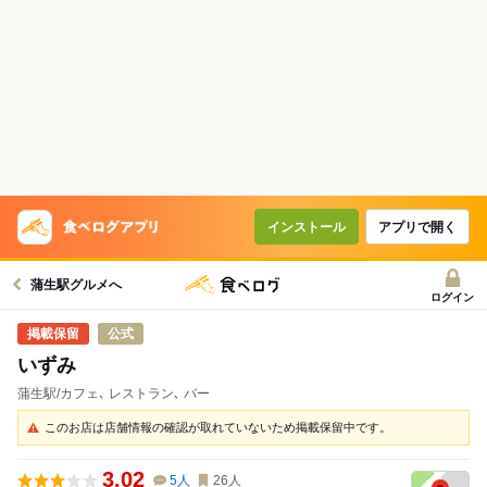
インストール
アプリで開く
蒲生駅グルメへ
ログイン
公式
いずみ
蒲生駅/カフェ､ レストラン､ バー
このお店は店舗情報の確認が取れていないため掲載保留中です。
3.02
5
人
26
人