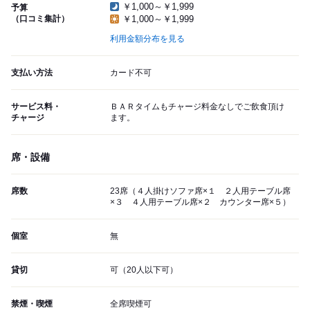
￥1,000～￥1,999
予算
（口コミ集計）
￥1,000～￥1,999
利用金額分布を見る
支払い方法
カード不可
サービス料・
ＢＡＲタイムもチャージ料金なしでご飲食頂け
チャージ
ます。
席・設備
席数
23席（４人掛けソファ席×１ ２人用テーブル席
×３ ４人用テーブル席×２ カウンター席×５）
個室
無
貸切
可（20人以下可）
禁煙・喫煙
全席喫煙可