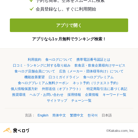
予約も簡単。空席をスムーズに検索
会員登録なし。すぐに利用開始
アプリで開く
アプリなら1ヶ月無料でランキング検索！
利用規約
食べログについて
携帯電話番号認証とは
口コミ・ランキングに対する取り組み
飲食店・飲食企業様向けサービス
食べログ店舗会員について
広告（メーカー・団体様等向け）について
機能改善要望
口コミガイドライン
食べログプレミアム
食べログプレミアム無料クーポン
ネット予約（リクエスト予約）
個人情報保護方針
外部送信（オプトアウト）
特定商取引法に基づく表記
推奨環境
ヘルプ・お問い合わせ
採用情報
企業情報
キーワード一覧
サイトマップ
チェーン一覧
言語：
English
简体中文
繁體中文
한국어
日本語
©Kakaku.com, Inc.