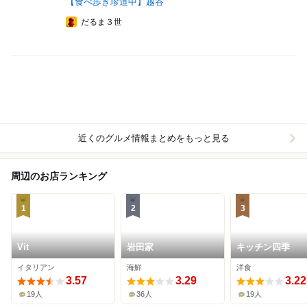
【食べ歩き珍道中】越谷
だるま３世
近くのグルメ情報まとめをもっと見る
周辺のお店ランキング
1
2
3
Vit
岩田家
キッチン四季
イタリアン
海鮮
洋食
3.57
3.29
3.22
19人
36人
19人