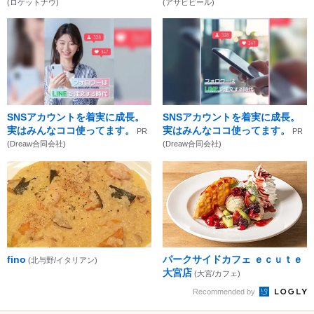
(ロケットナウ)
(アサヒビール)
SNSアカウントを着実に成長。
SNSアカウントを着実に成長。
実はみんなココ使ってます。
実はみんなココ使ってます。
PR
PR
(Dreaw合同会社)
(Dreaw合同会社)
fino
パークサイドカフェ ｅｃｕｔｅ
(北与野/イタリアン)
大宮店
(大宮/カフェ)
Recommended by