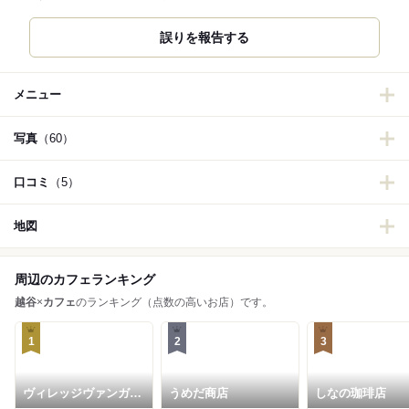
誤りを報告する
メニュー
写真
（60）
口コミ
（5）
地図
周辺のカフェランキング
越谷
×
カフェ
のランキング（点数の高いお店）です。
1
2
3
ヴィレッジヴァンガー
うめだ商店
しなの珈琲店
ドダイナー イオンレ