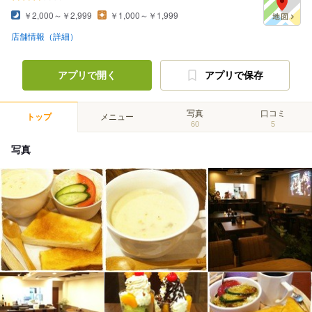
￥2,000～￥2,999
￥1,000～￥1,999
店舗情報（詳細）
アプリで開く
アプリで保存
写真
口コミ
トップ
メニュー
60
5
写真