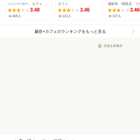
ハンバーガー、カフェ、ダイニングバー
カフェ
海鮮丼、喫茶店、う
イクタウン
3.48
3.46
3.46
468人
122人
107人
越谷×カフェ
のランキングをもっと見る
広告を非表示