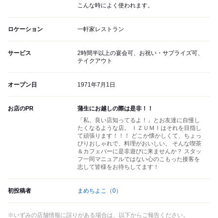
こんな時によく使われます。
ロケーション
一軒家レストラン
サービス
2時間半以上の宴会可、お祝い・サプライズ可、
テイクアウト
オープン日
1971年7月1日
お店のPR
蒲生にお越しの際は是非！！
「私、良い店知ってるよ！」とお友達に自慢し
たくなるような店。 ＩＺＵＭＩはそれを目指し
て頑張ります！！！ どこか懐かしくて、ちょっ
ぴりおしゃれで、料理がおいしい。 そんな喫茶
＆カフェバーに是非遊びに来ませんか？ スタッ
フ一同マニュアルではない心のこもった接客を
志して皆様をお待ちしてます！
初投稿者
まめちよこ
（0）
※いずみの店舗情報に誤りがある場合は、以下からご報告ください。