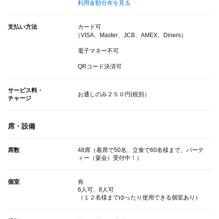
利用金額分布を見る
支払い方法
カード可
（VISA、Master、JCB、AMEX、Diners）
電子マネー不可
QRコード決済可
サービス料・
お通しのみ２５０円(税別）
チャージ
席・設備
席数
48席（着席で50名、立食で60名様まで、パーテ
ィー（宴会）受付中！）
個室
有
6人可、8人可
（１２名様までゆったり使用できる個室あり）