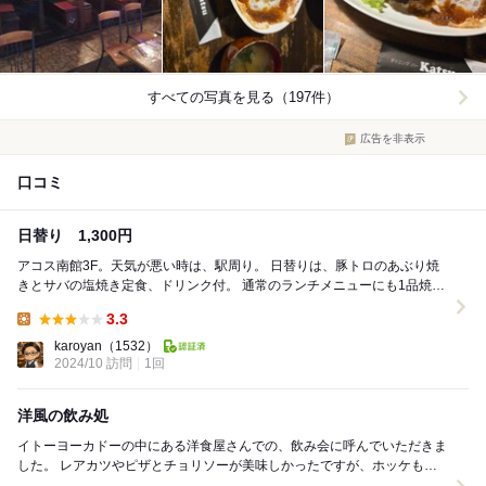
すべての写真を見る（197件）
広告を非表示
口コミ
日替り 1,300円
アコス南館3F。天気が悪い時は、駅周り。 日替りは、豚トロのあぶり焼
きとサバの塩焼き定食、ドリンク付。 通常のランチメニューにも1品焼き
魚もあり。ただやっぱりハンバーグやお肉系...
3.3
Lunch:
karoyan
（1532）
2024/10 訪問
1回
洋風の飲み処
イトーヨーカドーの中にある洋食屋さんでの、飲み会に呼んでいただきま
した。 レアカツやピザとチョリソーが美味しかったですが、ホッケもあ
り日本酒も珍しい銘柄がありました。女性向けの甘...