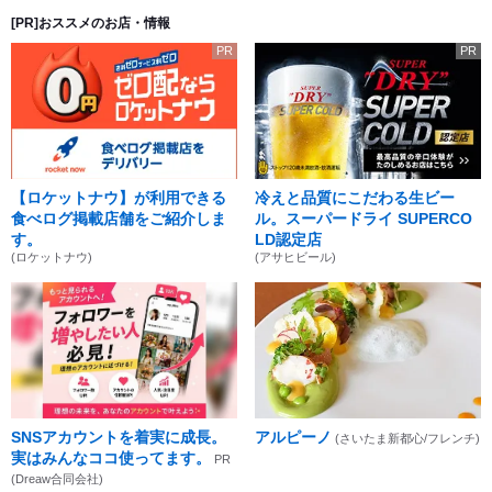
[PR]おススメのお店・情報
PR
PR
【ロケットナウ】が利用できる
冷えと品質にこだわる生ビー
食べログ掲載店舗をご紹介しま
ル。スーパードライ SUPERCO
す。
LD認定店
(ロケットナウ)
(アサヒビール)
SNSアカウントを着実に成長。
アルピーノ
(さいたま新都心/フレンチ)
実はみんなココ使ってます。
PR
(Dreaw合同会社)