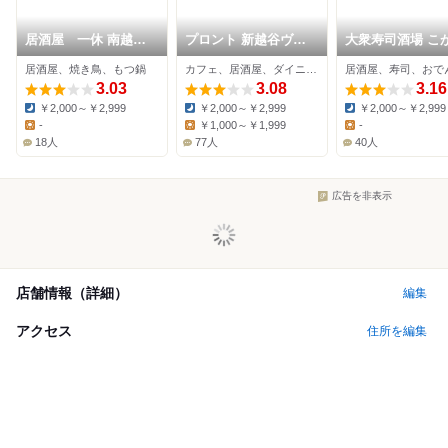
居酒屋 一休 南越谷
プロント 新越谷ヴァ
大衆寿司酒場 こ
店
リエ店
商店
居酒屋、焼き鳥、もつ鍋
カフェ、居酒屋、ダイニングバー
居酒屋、寿司、おで
3.03
3.08
3.16
￥2,000～￥2,999
￥2,000～￥2,999
￥2,000～￥2,999
Dinner:
Dinner:
Dinner:
-
￥1,000～￥1,999
-
Lunch:
Lunch:
Lunch:
18人
77人
40人
広告を非表示
店舗情報（詳細）
編集
アクセス
住所を編集