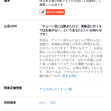
備考
埼玉県主催のB級グルメの大会に１回参戦して、
優勝したお店です。
RocketNow
お店のPR
「チェーン店には飽きたけど、高級店に行くま
ではお金がない」というあなたにいいお知らせ
です！
当店は、チェーン店さんとほとんど変わらない
金額で、本格的な料理人の手作り料理がお召し
上がりいただけます！ 手作りなので「、お店は
変わったけど味は変わらないな」といったこと
からはサヨナラです！ たれから作る、また生地
から作るなどのこだわりが、ほかの店舗とは全
く違った味をリーズナブルな価格でお楽しみい
ただけます。 もちろん、お酒も充実しておりま
す。 生ビールは、アサヒのスーパードライと川
越の地ビールの
...
続きを読む
関連店舗情報
アコスのレストラン一覧
初投稿者
ぴと。
（12）