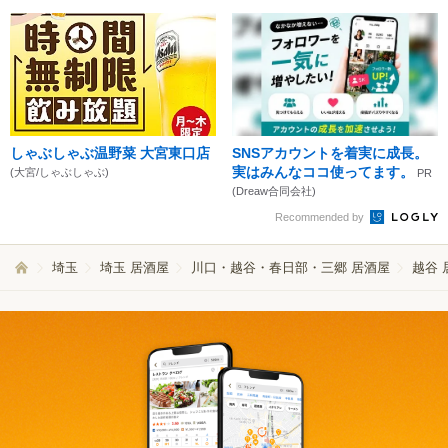
しゃぶしゃぶ温野菜 大宮東口店
SNSアカウントを着実に成長。
実はみんなココ使ってます。
(大宮/しゃぶしゃぶ)
PR
(Dreaw合同会社)
Recommended by
埼玉
埼玉 居酒屋
川口・越谷・春日部・三郷 居酒屋
越谷 