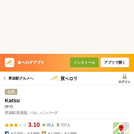
インストール
アプリで開く
草加駅グルメへ
ログイン
公式
Katsu
(カツ)
草加駅/居酒屋､ バル､ ハンバーグ
3.10
35
人
737
人
￥2,000～￥2,999
￥1,000～￥1,999