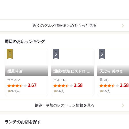
近くのグルメ情報まとめをもっと見る
周辺のお店ランキング
1
2
2
麺屋時茂
燻縁×鉄板ビストロ ラ
天ぷら 美やま
クガキ
ラーメン
ビストロ
天ぷら
3.67
3.58
3.58
971人
56人
55人
越谷・草加
のレストラン情報を見る
ランチのお店を探す