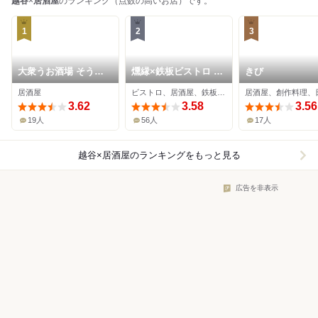
越谷
×
居酒屋
のランキング（点数の高いお店）です。
1
2
3
大衆うお酒場 そうか
燻縁×鉄板ビストロ ラ
きび
二郎
クガキ
居酒屋
ビストロ、居酒屋、鉄板焼き
3.62
3.58
3.56
19人
56人
17人
越谷×居酒屋
のランキングをもっと見る
広告を非表示