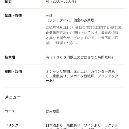
貸切
可（20人～50人可）
禁煙・喫煙
分煙
（ランチタイム、個室のみ禁煙）
2020年4月1日より受動喫煙対策に関する法律(改
正健康増進法）が施行されており、最新の情報
と異なる場合がございますので、ご来店前に店
舗にご確認ください。
駐車場
有（２０００円以上のご飲食で１時間無料）
空間・設備
オシャレな空間、席が広い、カウンター席あ
り、座敷あり、スポーツ観戦可、プロジェクタ
ーあり
メニュー
コース
飲み放題
ドリンク
日本酒あり、焼酎あり、ワインあり、カクテル