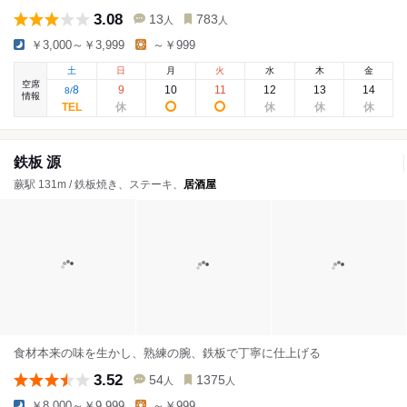
3.08
13
783
人
人
￥3,000～￥3,999
～￥999
土
日
月
火
水
木
金
空席
8
9
10
11
12
13
14
8
/
情報
鉄板 源
蕨駅 131m / 鉄板焼き、ステーキ、
居酒屋
食材本来の味を生かし、熟練の腕、鉄板で丁寧に仕上げる
3.52
54
1375
人
人
￥8,000～￥9,999
～￥999