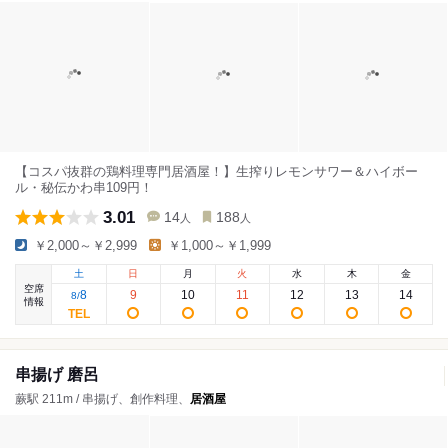
【コスパ抜群の鶏料理専門居酒屋！】生搾りレモンサワー＆ハイボー
ル・秘伝かわ串109円！
3.01
14
188
人
人
￥2,000～￥2,999
￥1,000～￥1,999
土
日
月
火
水
木
金
空席
8
9
10
11
12
13
14
8
/
情報
串揚げ 磨呂
蕨駅 211m / 串揚げ、創作料理、
居酒屋