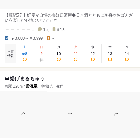
【蕨駅5分】鮮度が自慢の海鮮居酒屋◆日本酒とともに刺身やおばんざ
いを楽しむ心地よいひととき
-
1
84
人
人
￥3,000～￥3,999
-
土
日
月
火
水
木
金
空席
8
9
10
11
12
13
14
8
/
情報
串揚げまるちゅう
蕨駅 128m /
居酒屋
、串揚げ、海鮮