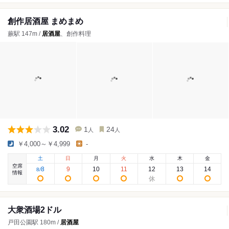
創作居酒屋 まめまめ
蕨駅 147m /
居酒屋
、創作料理
3.02
1
24
人
人
￥4,000～￥4,999
-
土
日
月
火
水
木
金
空席
8
9
10
11
12
13
14
8
/
情報
大衆酒場2ドル
戸田公園駅 180m /
居酒屋