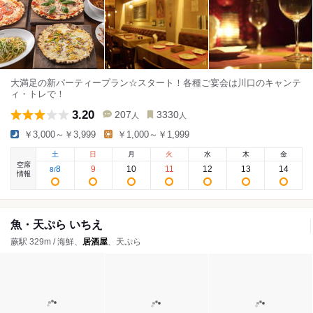
大満足の新パーティープラン☆スタート！各種ご宴会は川口のキャンテ
ィ・トレで！
3.20
207
3330
人
人
￥3,000～￥3,999
￥1,000～￥1,999
土
日
月
火
水
木
金
空席
8
9
10
11
12
13
14
8
/
情報
魚・天ぷら いちえ
蕨駅 329m / 海鮮、
居酒屋
、天ぷら