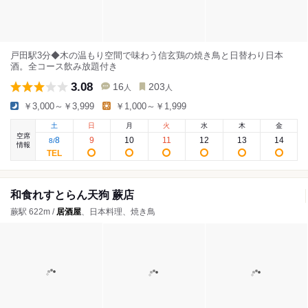
戸田駅3分◆木の温もり空間で味わう信玄鶏の焼き鳥と日替わり日本
酒。全コース飲み放題付き
3.08
16
203
人
人
￥3,000～￥3,999
￥1,000～￥1,999
土
日
月
火
水
木
金
空席
8
9
10
11
12
13
14
8
/
情報
和食れすとらん天狗 蕨店
蕨駅 622m /
居酒屋
、日本料理、焼き鳥