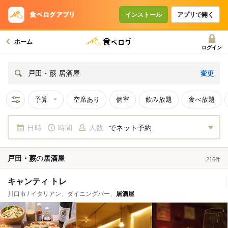
インストール
アプリで開く
ホーム
ログイン
変更
戸田・蕨 居酒屋
予算
空席あり
個室
飲み放題
食べ放題
日時
時間
人数
でネット予約
戸田・蕨
の
居酒屋
216
件
キャンティ トレ
川口市 / イタリアン、ダイニングバー、
居酒屋