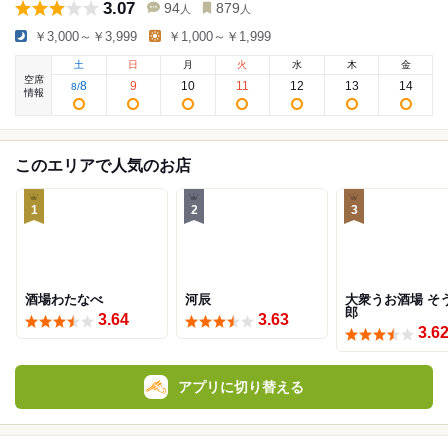
3.07
94
879
人
人
￥3,000～￥3,999
￥1,000～￥1,999
土
日
月
火
水
木
金
空席
8
9
10
11
12
13
14
8
/
情報
このエリアで人気のお店
1
2
3
酒場わたなべ
河辰
大衆うお酒場 そ
郎
3.64
3.63
3.6
アプリに切り替える