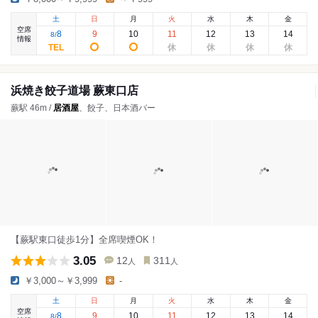
土
日
月
火
水
木
金
空席
8
9
10
11
12
13
14
8
/
情報
浜焼き餃子道場 蕨東口店
蕨駅 46m /
居酒屋
、餃子、日本酒バー
【蕨駅東口徒歩1分】全席喫煙OK！
3.05
12
311
人
人
￥3,000～￥3,999
-
土
日
月
火
水
木
金
空席
8
9
10
11
12
13
14
8
/