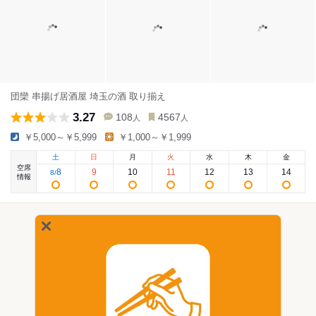
団欒 串揚げ居酒屋 埼玉の酒 取り揃え
3.27
108
4567
人
人
￥5,000～￥5,999
￥1,000～￥1,999
土
日
月
火
水
木
金
空席
8
9
10
11
12
13
14
8
/
情報