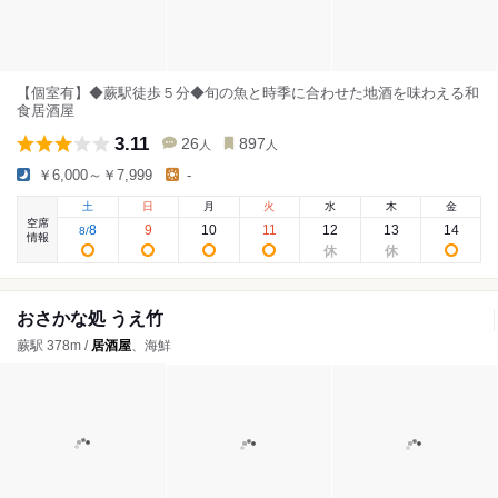
【個室有】◆蕨駅徒歩５分◆旬の魚と時季に合わせた地酒を味わえる和
食居酒屋
3.11
26
897
人
人
￥6,000～￥7,999
-
土
日
月
火
水
木
金
空席
8
9
10
11
12
13
14
8
/
情報
おさかな処 うえ竹
蕨駅 378m /
居酒屋
、海鮮