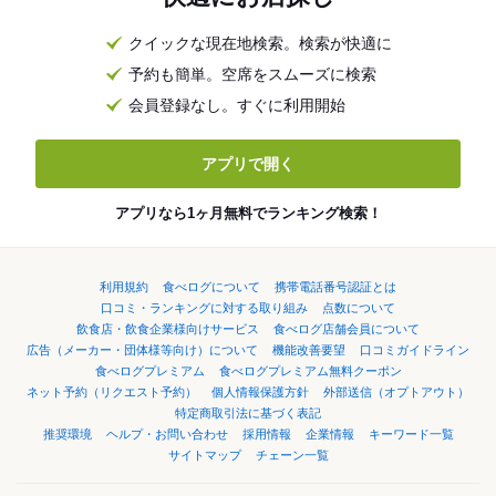
クイックな現在地検索。検索が快適に
予約も簡単。空席をスムーズに検索
会員登録なし。すぐに利用開始
アプリで開く
アプリなら1ヶ月無料でランキング検索！
利用規約
食べログについて
携帯電話番号認証とは
口コミ・ランキングに対する取り組み
点数について
飲食店・飲食企業様向けサービス
食べログ店舗会員について
広告（メーカー・団体様等向け）について
機能改善要望
口コミガイドライン
食べログプレミアム
食べログプレミアム無料クーポン
ネット予約（リクエスト予約）
個人情報保護方針
外部送信（オプトアウト）
特定商取引法に基づく表記
推奨環境
ヘルプ・お問い合わせ
採用情報
企業情報
キーワード一覧
サイトマップ
チェーン一覧