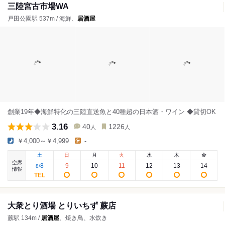
三陸宮古市場WA
戸田公園駅 537m / 海鮮、
居酒屋
創業19年◆海鮮特化の三陸直送魚と40種超の日本酒・ワイン ◆貸切OK
3.16
40
1226
人
人
￥4,000～￥4,999
-
土
日
月
火
水
木
金
空席
8
9
10
11
12
13
14
8
/
情報
大衆とり酒場 とりいちず 蕨店
蕨駅 134m /
居酒屋
、焼き鳥、水炊き