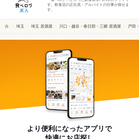
す。飲食店の正社員・アルバイトの仕事が探せま
す。
埼玉
埼玉 居酒屋
川口・越谷・春日部・三郷 居酒屋
戸田・
より便利になったアプリで
快適にお店探し