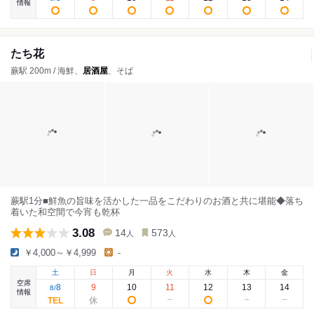
情報
たち花
蕨駅 200m / 海鮮、
居酒屋
、そば
蕨駅1分■鮮魚の旨味を活かした一品をこだわりのお酒と共に堪能◆落ち
着いた和空間で今宵も乾杯
3.08
14
573
人
人
￥4,000～￥4,999
-
土
日
月
火
水
木
金
空席
8
9
10
11
12
13
14
8
/
情報