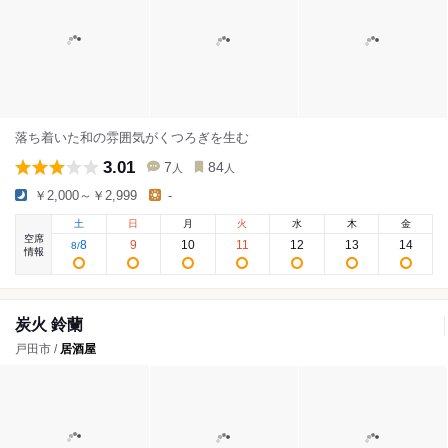
落ち着いた和の雰囲気がくつろぎを生む
3.01
7
84
人
人
￥2,000～￥2,999
-
土
日
月
火
水
木
金
空席
8
9
10
11
12
13
14
8
/
情報
炭火 鈴蘭
戸田市 /
居酒屋