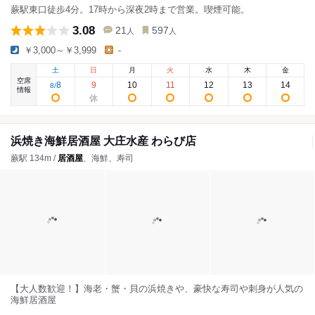
蕨駅東口徒歩4分。17時から深夜2時まで営業。喫煙可能。
3.08
21
597
人
人
￥3,000～￥3,999
-
土
日
月
火
水
木
金
空席
8
9
10
11
12
13
14
8
/
情報
浜焼き海鮮居酒屋 大庄水産 わらび店
蕨駅 134m /
居酒屋
、海鮮、寿司
【大人数歓迎！】海老・蟹・貝の浜焼きや、豪快な寿司や刺身が人気の
海鮮居酒屋