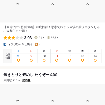
【全席個室×特製肉鍋】鮮度抜群！忍家で味わう自慢の贅沢牛タンしゃ
ぶ＆和牛もつ鍋！
3.03
21
568
人
人
￥3,000～￥3,999
-
土
日
月
火
水
木
金
空席
8
9
10
11
12
13
14
8
/
情報
焼きとりと釜めし たくぞーん家
戸田駅 213m /
居酒屋