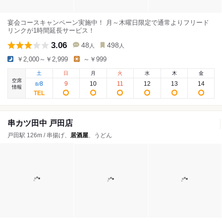
宴会コースキャンペーン実施中！ 月～木曜日限定で通常よりフリード
リンクが1時間延長サービス！
3.06
48
498
人
人
￥2,000～￥2,999
～￥999
土
日
月
火
水
木
金
空席
8
9
10
11
12
13
14
8
/
情報
串カツ田中 戸田店
戸田駅 126m / 串揚げ、
居酒屋
、うどん