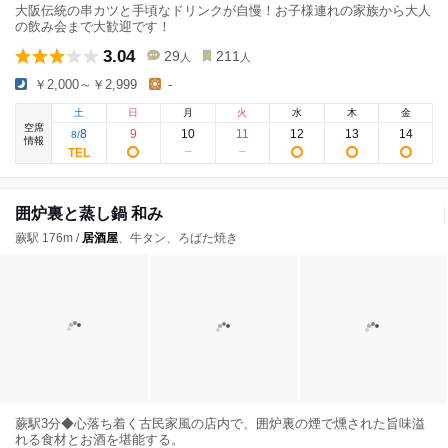
大阪伝統の串カツと手頃なドリンクが自慢！お子様連れの家族から大人
の飲み会まで大歓迎です！
3.04
29
211
人
人
￥2,000～￥2,999
-
土
日
月
火
水
木
金
空席
8
9
10
11
12
13
14
8
/
情報
囲炉裏と蒸し鍋 和み
蕨駅 176m /
居酒屋
、牛タン、ろばた焼き
蕨駅3分◆心落ち着く古民家風の店内で、囲炉裏の煙で燻された旨味溢
れる食材とお酒を堪能する。