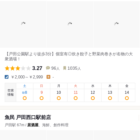
【戸田公園駅より徒歩3分】個室有◎炊き餃子と野菜肉巻きが名物の大
衆酒場！
3.27
96
1035
人
人
￥2,000～￥2,999
-
土
日
月
火
水
木
金
空席
8
9
10
11
12
13
14
8
/
情報
魚民 戸田西口駅前店
戸田駅 67m /
居酒屋
、海鮮、創作料理