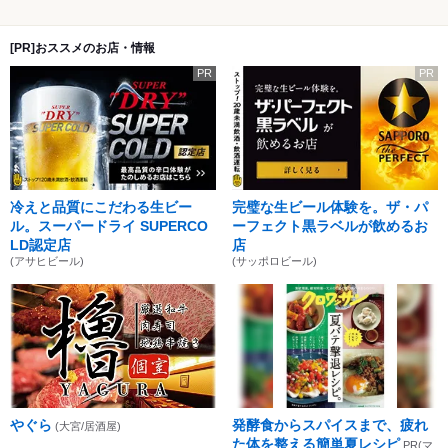
[PR]おススメのお店・情報
PR
PR
冷えと品質にこだわる生ビー
完璧な生ビール体験を。ザ・パ
ル。スーパードライ SUPERCO
ーフェクト黒ラベルが飲めるお
LD認定店
店
(アサヒビール)
(サッポロビール)
やぐら
発酵食からスパイスまで、疲れ
(大宮/居酒屋)
た体を整える簡単夏レシピ
PR(マ