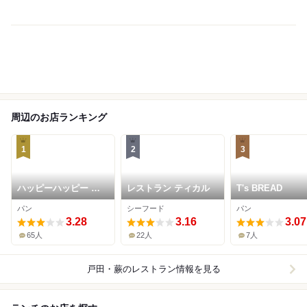
周辺のお店ランキング
1
2
3
ハッピーハッピー 武
レストラン ティカル
T's BREAD
蔵浦和工場
パン
シーフード
パン
3.28
3.16
3.07
65人
22人
7人
戸田・蕨
のレストラン情報を見る