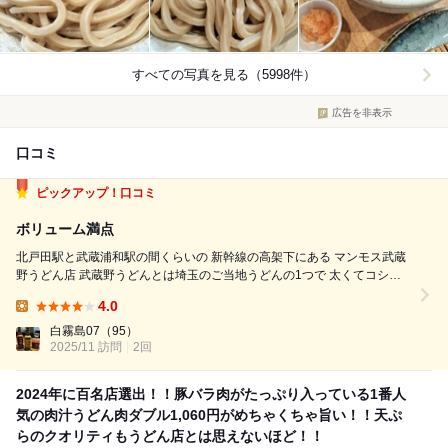
すべての写真を見る（5998件）
広告を非表示
口コミ
ピックアップ！口コミ
ボリューム満点
北戸田駅と武蔵浦和駅の間くらいの 新幹線の高架下にある マンモス武蔵
野うどん店 武蔵野うどんとは埼玉のご当地うどんの1つで 太くてコシの
強いワシワシした麺を 豚肉やネギ、揚げの入った 濃いめのツユに付けて
4.0
食べるうどんの事で ざっくり言うと 讃岐うどんのツルツルした口触りを
Lunch:
...
白霧島07
（95）
2025/11 訪問
2回
2024年に百名店選出！！豚バラ肉がたっぷり入っている1番人
気の肉汁うどん肉ダブル1,060円がめちゃくちゃ旨い！！天ぷ
らのクオリティもうどん店とは思えないほど！！