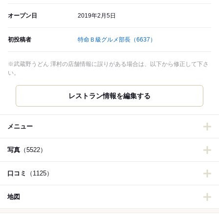
オープン日
2019年2月5日
初投稿者
特命Ｂ級グルメ部長
（6637）
※武蔵野うどん 澤村の店舗情報に誤りがある場合は、以下から修正して下さ
い。
レストラン情報を編集する
メニュー
写真
（5522）
口コミ
（1125）
地図