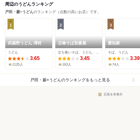
周辺のうどんランキング
戸田・蕨
×
うどん
のランキング（点数の高いお店）です。
1
2
3
武蔵野うどん 澤村
立喰そば吾妻屋
愛知家
うどん
立ち食いそば、うどん、カレー
そば、うどん
3.65
3.45
3.39
1125人
163人
74人
戸田・蕨×うどん
のランキングをもっと見る
広告を非表示