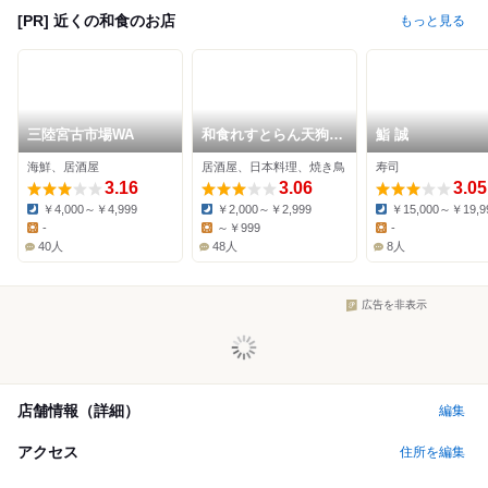
[PR] 近くの和食のお店
もっと見る
三陸宮古市場WA
和食れすとらん天狗
鮨 誠
蕨店
海鮮、居酒屋
居酒屋、日本料理、焼き鳥
寿司
3.16
3.06
3.05
￥4,000～￥4,999
￥2,000～￥2,999
￥15,000～￥19,9
Dinner:
Dinner:
Dinner:
-
～￥999
-
Lunch:
Lunch:
Lunch:
40人
48人
8人
広告を非表示
店舗情報（詳細）
編集
アクセス
住所を編集