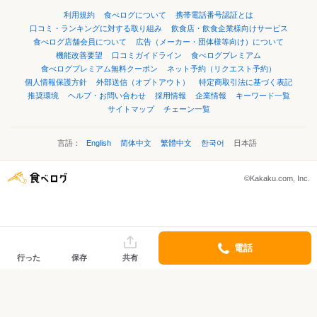
利用規約
食べログについて
携帯電話番号認証とは
口コミ・ランキングに対する取り組み
飲食店・飲食企業様向けサービス
食べログ店舗会員について
広告（メーカー・団体様等向け）について
機能改善要望
口コミガイドライン
食べログプレミアム
食べログプレミアム無料クーポン
ネット予約（リクエスト予約）
個人情報保護方針
外部送信（オプトアウト）
特定商取引法に基づく表記
推奨環境
ヘルプ・お問い合わせ
採用情報
企業情報
キーワード一覧
サイトマップ
チェーン一覧
言語：
English
简体中文
繁體中文
한국어
日本語
©Kakaku.com, Inc.
電話
行った
保存
共有