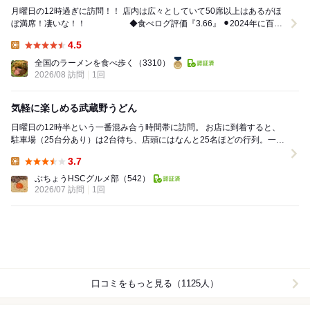
月曜日の12時過ぎに訪問！！ 店内は広々としていて50席以上はあるがほ
ぼ満席！凄いな！！ ◆食べログ評価『3.66』 ⚫︎2024年に百名
店選出 これ...
4.5
Lunch:
全国のラーメンを食べ歩く
（3310）
2026/08 訪問
1回
気軽に楽しめる武蔵野うどん
​日曜日の12時半という一番混み合う時間帯に訪問。 ​お店に到着すると、
駐車場（25台分あり）は2台待ち、店頭にはなんと25名ほどの行列。一瞬
躊躇しましたが、こちらは席数が約10...
3.7
Lunch:
ぶちょうHSCグルメ部
（542）
2026/07 訪問
1回
口コミをもっと見る（1125人）