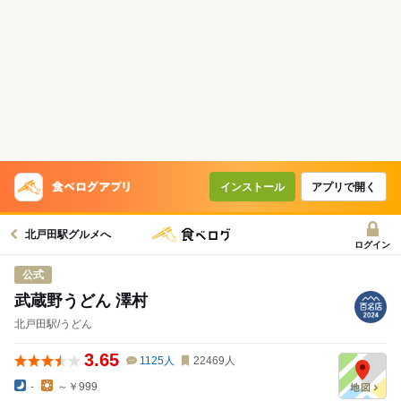
インストール
アプリで開く
北戸田駅グルメへ
ログイン
公式
武蔵野うどん 澤村
北戸田駅/うどん
3.65
1125
人
22469
人
-
～￥999