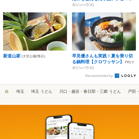
ガジンハウス)
新道山家
早見優さんも実践！夏を乗り切
(大宮公園/懐石)
る鍋料理【クロワッサン】
PR(マ
ガジンハウス)
Recommended by
埼玉
埼玉 うどん
川口・越谷・春日部・三郷 うどん
戸田・