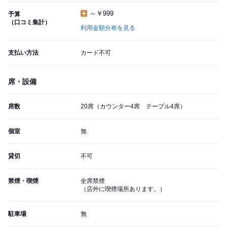
～￥999
予算
（口コミ集計）
利用金額分布を見る
支払い方法
カード不可
席・設備
席数
20席（カウンター4席 テーブル4席）
個室
無
貸切
不可
禁煙・喫煙
全席禁煙
（店外に喫煙場所あります。）
駐車場
無