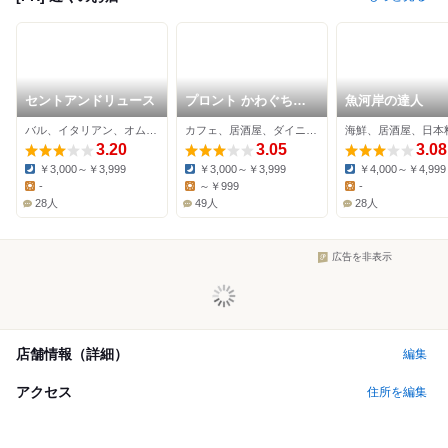
セントアンドリュース
プロント かわぐちキ
魚河岸の達人
ャスティ店
バル、イタリアン、オムライス
カフェ、居酒屋、ダイニングバー
海鮮、居酒屋、日本
3.20
3.05
3.08
￥3,000～￥3,999
￥3,000～￥3,999
￥4,000～￥4,999
Dinner:
Dinner:
Dinner:
-
～￥999
-
Lunch:
Lunch:
Lunch:
28人
49人
28人
広告を非表示
店舗情報（詳細）
編集
アクセス
住所を編集