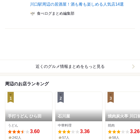
川口駅周辺の居酒屋！酒も肴も楽しめる人気店14選
食べログまとめ編集部
近くのグルメ情報まとめをもっと見る
周辺のお店ランキング
1
2
3
手打うどん ひら田
石川屋
焼肉炭火亭 川口
店
うどん
中華料理
焼肉
3.60
3.36
3.26
242人
57人
58人