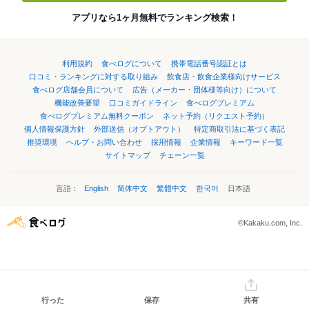
アプリなら1ヶ月無料でランキング検索！
利用規約
食べログについて
携帯電話番号認証とは
口コミ・ランキングに対する取り組み
飲食店・飲食企業様向けサービス
食べログ店舗会員について
広告（メーカー・団体様等向け）について
機能改善要望
口コミガイドライン
食べログプレミアム
食べログプレミアム無料クーポン
ネット予約（リクエスト予約）
個人情報保護方針
外部送信（オプトアウト）
特定商取引法に基づく表記
推奨環境
ヘルプ・お問い合わせ
採用情報
企業情報
キーワード一覧
サイトマップ
チェーン一覧
言語：
English
简体中文
繁體中文
한국어
日本語
©Kakaku.com, Inc.
行った
保存
共有