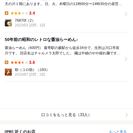
天の川１階にあります。 日、火、木曜日の11時00分〜14時30分の昼営業
のみ。 日曜日の13時過ぎ、営業日...
3.4
Lunch:
76870f
（2）
2023/03 訪問
1回
50年前の昭和のレトロな醤油らーめん♪
醤油らーめん（600円） 最寄駅の蕨駅から徒歩34分で、住所は川口市前
川です。 旧店名はチャルメラ太郎でした。 麺は中細のやや縮れ麺です。
スープは鶏ガラ、ニンニクに玉...
3.6
Lunch:
助（コロ助）
（193）
2024/07 訪問
2回
口コミをもっと見る（33人）
[PR] 近くのお店
もっと見る