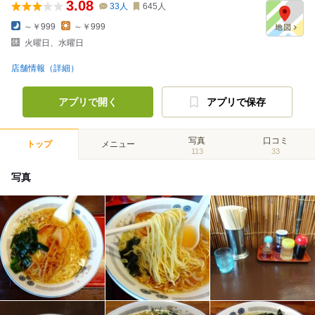
3.08
33
人
645
人
～￥999
～￥999
火曜日、水曜日
店舗情報（詳細）
アプリで開く
アプリで保存
写真
口コミ
トップ
メニュー
113
33
写真