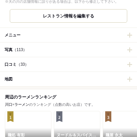
※天の川の店舗情報に誤りがある場合は、以下から修正して下さい。
レストラン情報を編集する
メニュー
写真
（113）
口コミ
（33）
地図
周辺のラーメンランキング
川口
×
ラーメン
のランキング（点数の高いお店）です。
1
2
3
麺処 有彩
ヌードル＆スパイスカ
麺屋 永太