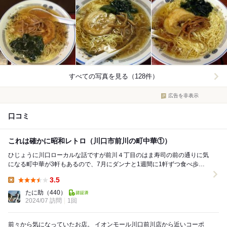
すべての写真を見る（128件）
広告を非表示
口コミ
これは確かに昭和レトロ（川口市前川の町中華①）
ひじょうに川口ローカルな話ですが前川４丁目のはま寿司の前の通りに気
になる町中華が3軒もあるので、7月にダンナと1週間に1軒ずつ食べ歩い
てみました。 はま寿司の真ん前、コーポ天の川...
3.5
Lunch:
たに助
（440）
2024/07 訪問
1回
前々から気になっていたお店。 イオンモール川口前川店から近いコーポ