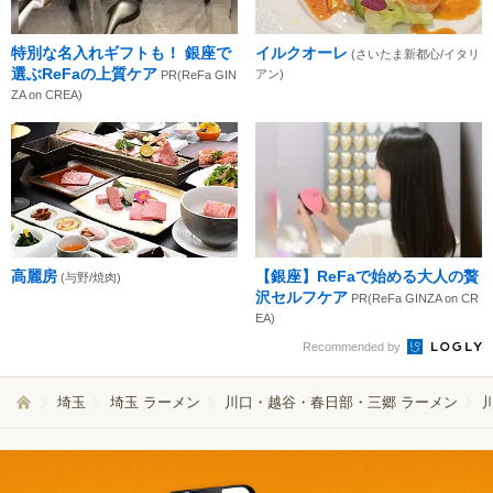
特別な名入れギフトも！ 銀座で
イルクオーレ
(さいたま新都心/イタリ
選ぶReFaの上質ケア
アン)
PR(ReFa GIN
ZA on CREA)
高麗房
【銀座】ReFaで始める大人の贅
(与野/焼肉)
沢セルフケア
PR(ReFa GINZA on CR
EA)
Recommended by
埼玉
埼玉 ラーメン
川口・越谷・春日部・三郷 ラーメン