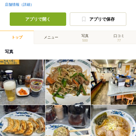
店舗情報（詳細）
アプリで開く
アプリで保存
写真
口コミ
トップ
メニュー
500
77
写真