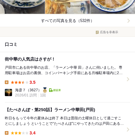
すべての写真を見る（532件）
広告を非表示
口コミ
街中華の人気店はさすが！
戸田市にある街中華のお店、「ラーメン中華 田」さんに伺いました。 専
用駐車場はお店の裏側、コインパーキング手前にある月極駐車場内に2台
分。2番・3番で、看板と赤いコーンが目印...
3.5
Lunch:
海彦７
（3627）
2026/01 訪問
1回
【たべさんぽ・第250話】ラーメン中華田(戸田)
昨日をもって今年の夏休みは終了 本日は普段の土曜休日として過ごすこ
とにしましょう ということで“たべさんぽ”にやってきたのは戸田にある
「ラーメン中華田」 こちらでの再訪課題は...
3.4