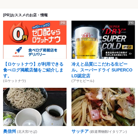
[PR]おススメのお店・情報
PR
PR
【ロケットナウ】が利用できる
冷えと品質にこだわる生ビー
食べログ掲載店舗をご紹介しま
ル。スーパードライ SUPERCO
す。
LD認定店
(ロケットナウ)
(アサヒビール)
奥信州
サッチア
(北大宮/そば)
(鉄道博物館/イタリアン)