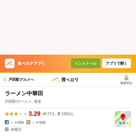
インストール
アプリで開く
戸田駅グルメへ
ログイン
ラーメン中華田
戸田駅/ラーメン､ 食堂
3.29
77
人
1956
人
～￥999
～￥999
木曜日