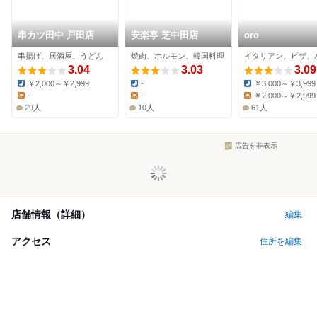
串カツ田中 戸田店
安楽亭 芝中田店
oro
串揚げ、居酒屋、うどん
焼肉、ホルモン、韓国料理
イタリアン、ピザ、
3.04
3.03
3.09
￥2,000～￥2,999
-
￥3,000～￥3,999
Dinner:
Dinner:
Dinner:
-
-
￥2,000～￥2,999
Lunch:
Lunch:
Lunch:
29人
10人
61人
広告を非表示
店舗情報（詳細）
編集
アクセス
住所を編集