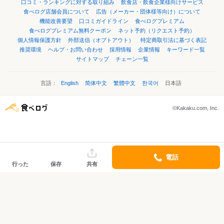
口コミ・ランキングに対する取り組み
飲食店・飲食企業様向けサービス
食べログ店舗会員について
広告（メーカー・団体様等向け）について
機能改善要望
口コミガイドライン
食べログプレミアム
食べログプレミアム無料クーポン
ネット予約（リクエスト予約）
個人情報保護方針
外部送信（オプトアウト）
特定商取引法に基づく表記
推奨環境
ヘルプ・お問い合わせ
採用情報
企業情報
キーワード一覧
サイトマップ
チェーン一覧
言語：
English
简体中文
繁體中文
한국어
日本語
©Kakaku.com, Inc.
電話
行った
保存
共有