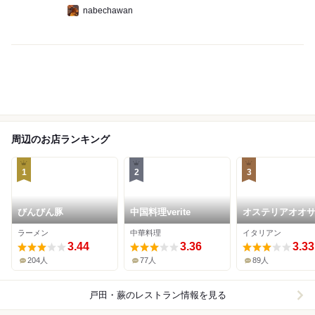
nabechawan
周辺のお店ランキング
1
2
3
びんびん豚
中国料理verite
オステリアオオ
戸田店
ラーメン
中華料理
イタリアン
3.44
3.36
3.33
204人
77人
89人
戸田・蕨
のレストラン情報を見る