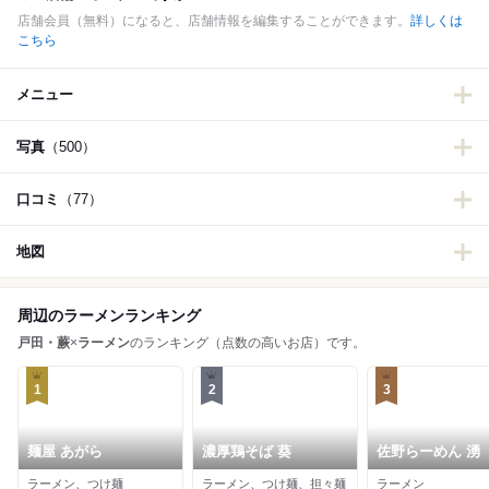
店舗会員（無料）になると、店舗情報を編集することができます。
詳しくは
こちら
メニュー
写真
（500）
口コミ
（77）
地図
周辺のラーメンランキング
戸田・蕨
×
ラーメン
のランキング（点数の高いお店）です。
1
2
3
麺屋 あがら
濃厚鶏そば 葵
佐野らーめん 湧
ラーメン、つけ麺
ラーメン、つけ麺、担々麺
ラーメン