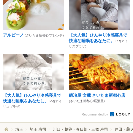
アルピーノ
【大人気】ひんやり冷感寝具で
(さいたま新都心/フレンチ)
快適な睡眠をあなたに。
PR(アイ
リスプラザ)
【大人気】ひんやり冷感寝具で
鍛冶屋 文蔵 さいたま新都心店
快適な睡眠をあなたに。
(さいたま新都心/居酒屋)
PR(アイ
リスプラザ)
Recommended by
埼玉
埼玉 寿司
川口・越谷・春日部・三郷 寿司
戸田・蕨 