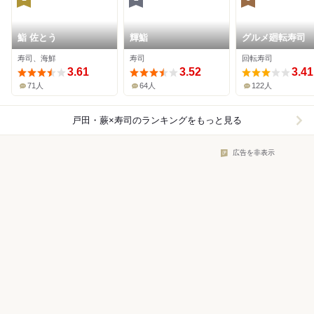
鮨 佐とう
輝鮨
グルメ廻転寿司
ぐろ問屋 めぐ
寿司、海鮮
寿司
回転寿司
戸田公園店
3.61
3.52
3.41
71人
64人
122人
戸田・蕨×寿司
のランキングをもっと見る
広告を非表示