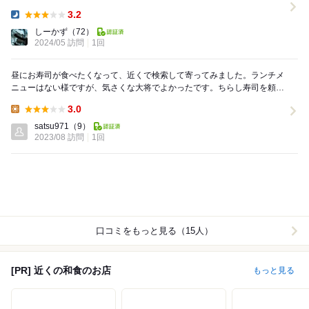
域の老舗といった感じの貫禄を出しています。 ...
3.2
Dinner:
しーかず
（72）
2024/05 訪問
1回
昼にお寿司が食べたくなって、近くで検索して寄ってみました。ランチメ
ニューはない様ですが、気さくな大将でよかったです。ちらし寿司を頼ん
でみましたが、美味しくいただきました。最後にサー...
3.0
Lunch:
satsu971
（9）
2023/08 訪問
1回
口コミをもっと見る（15人）
[PR] 近くの和食のお店
もっと見る