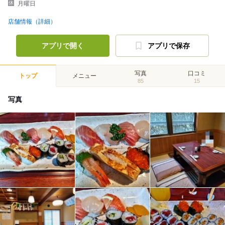
月曜日
店舗情報（詳細）
アプリで開く
アプリで保存
写真
口コミ
トップ
メニュー
85
15
写真