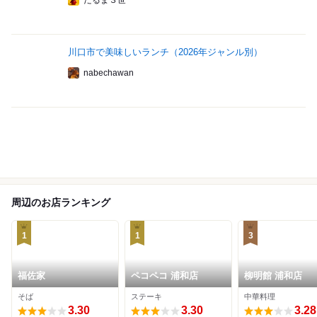
だるま３世
川口市で美味しいランチ（2026年ジャンル別）
nabechawan
周辺のお店ランキング
1
1
3
福佐家
ペコペコ 浦和店
柳明館 浦和店
そば
ステーキ
中華料理
3.30
3.30
3.28