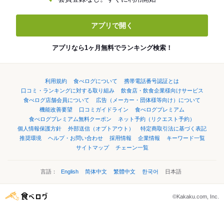
アプリで開く
アプリなら1ヶ月無料でランキング検索！
利用規約
食べログについて
携帯電話番号認証とは
口コミ・ランキングに対する取り組み
飲食店・飲食企業様向けサービス
食べログ店舗会員について
広告（メーカー・団体様等向け）について
機能改善要望
口コミガイドライン
食べログプレミアム
食べログプレミアム無料クーポン
ネット予約（リクエスト予約）
個人情報保護方針
外部送信（オプトアウト）
特定商取引法に基づく表記
推奨環境
ヘルプ・お問い合わせ
採用情報
企業情報
キーワード一覧
サイトマップ
チェーン一覧
言語：
English
简体中文
繁體中文
한국어
日本語
©Kakaku.com, Inc.