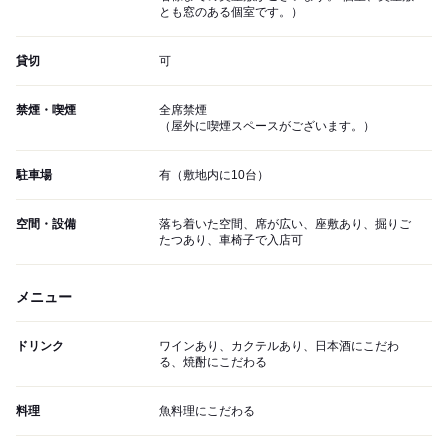
とも窓のある個室です。）
貸切
可
禁煙・喫煙
全席禁煙
（屋外に喫煙スペースがございます。）
駐車場
有（敷地内に10台）
空間・設備
落ち着いた空間、席が広い、座敷あり、掘りご
たつあり、車椅子で入店可
メニュー
ドリンク
ワインあり、カクテルあり、日本酒にこだわ
る、焼酎にこだわる
料理
魚料理にこだわる