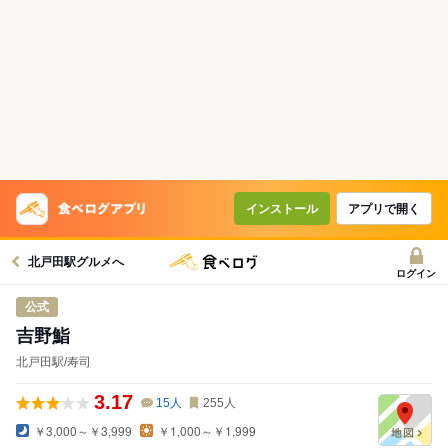
インストール
アプリで開く
北戸田駅グルメへ
ログイン
公式
吉野鮨
北戸田駅/寿司
3.17
15
人
255
人
￥3,000～￥3,999
￥1,000～￥1,999