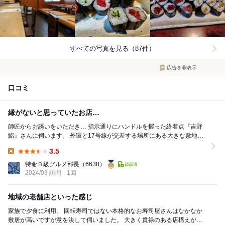
すべての写真を見る（87件）
広告を非表示
口コミ
縁がないと思っていたお店…
師匠からお誘いをいただき… 指示通りにハンドルを握った終着点『吉野
鮨』さんに伺います。 外環と17号線が交差する場所にある大きな敷地に
ある寿司屋さん 突然存在は知っていた...
3.5
Lunch:
特命Ｂ級グルメ部長
（6638）
2024/03 訪問
1回
地域の老舗店といった感じ
家族で夕食に利用。 回転寿司ではない本格的なお寿司屋さんはなかなか
敷居が高いですが意を決して伺いました。 大きく貫禄のある店構えが地