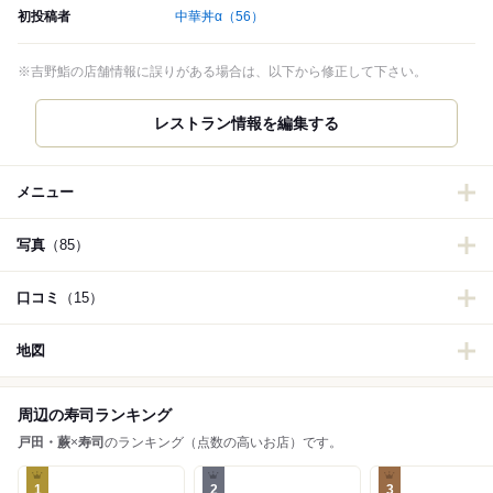
初投稿者
中華丼α
（56）
※吉野鮨の店舗情報に誤りがある場合は、以下から修正して下さい。
レストラン情報を編集する
メニュー
写真
（85）
口コミ
（15）
地図
周辺の寿司ランキング
戸田・蕨
×
寿司
のランキング（点数の高いお店）です。
1
2
3