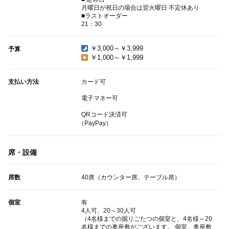
月曜日が祝日の場合は翌火曜日 不定休あり
■ラストオーダー
21：30
￥3,000～￥3,999
予算
￥1,000～￥1,999
支払い方法
カード可
電子マネー可
QRコード決済可
（PayPay）
席・設備
席数
40席（カウンター席、テーブル席）
個室
有
4人可、20～30人可
（4名様までの掘りごたつの個室と、4名様～20
名様までの奥座敷がございます。 個室、奥座敷