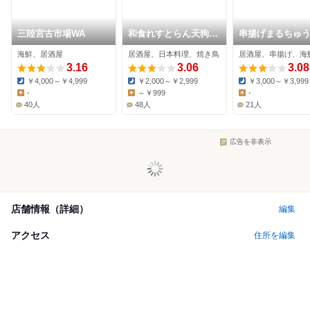
三陸宮古市場WA
和食れすとらん天狗
串揚げまるちゅ
蕨店
海鮮、居酒屋
居酒屋、日本料理、焼き鳥
居酒屋、串揚げ、海
3.16
3.06
3.08
￥4,000～￥4,999
￥2,000～￥2,999
￥3,000～￥3,999
Dinner:
Dinner:
Dinner:
-
～￥999
-
Lunch:
Lunch:
Lunch:
40人
48人
21人
広告を非表示
店舗情報（詳細）
編集
アクセス
住所を編集