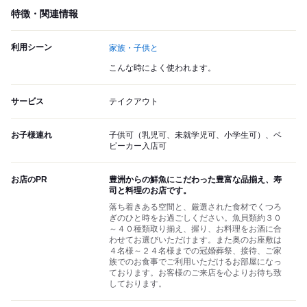
特徴・関連情報
利用シーン
家族・子供と
こんな時によく使われます。
サービス
テイクアウト
お子様連れ
子供可（乳児可、未就学児可、小学生可）、ベ
ビーカー入店可
お店のPR
豊洲からの鮮魚にこだわった豊富な品揃え、寿
司と料理のお店です。
落ち着きある空間と、厳選された食材でくつろ
ぎのひと時をお過ごしください。魚貝類約３０
～４０種類取り揃え、握り、お料理をお酒に合
わせてお選びいただけます。また奥のお座敷は
４名様～２４名様までの冠婚葬祭、接待、ご家
族でのお食事でご利用いただけるお部屋になっ
ております。お客様のご来店を心よりお待ち致
しております。