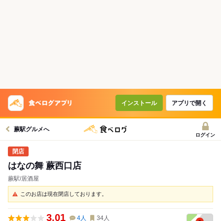
インストール
アプリで開く
蕨駅グルメへ
ログイン
はなの舞 蕨西口店
蕨駅/居酒屋
このお店は現在閉店しております。
3.01
4
人
34
人