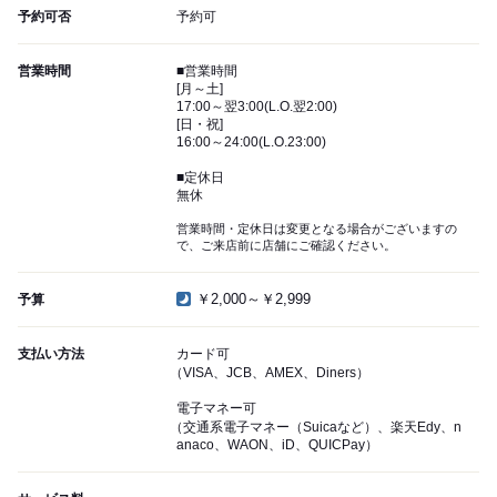
予約可否
予約可
営業時間
■営業時間
[月～土]
17:00～翌3:00(L.O.翌2:00)
[日・祝]
16:00～24:00(L.O.23:00)
■定休日
無休
営業時間・定休日は変更となる場合がございますの
で、ご来店前に店舗にご確認ください。
￥2,000～￥2,999
予算
支払い方法
カード可
（VISA、JCB、AMEX、Diners）
電子マネー可
（交通系電子マネー（Suicaなど）、楽天Edy、n
anaco、WAON、iD、QUICPay）