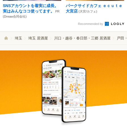
SNSアカウントを着実に成長。
パークサイドカフェ ｅｃｕｔｅ
実はみんなココ使ってます。
大宮店
PR
(大宮/カフェ)
(Dreaw合同会社)
Recommended by
埼玉
埼玉 居酒屋
川口・越谷・春日部・三郷 居酒屋
戸田・