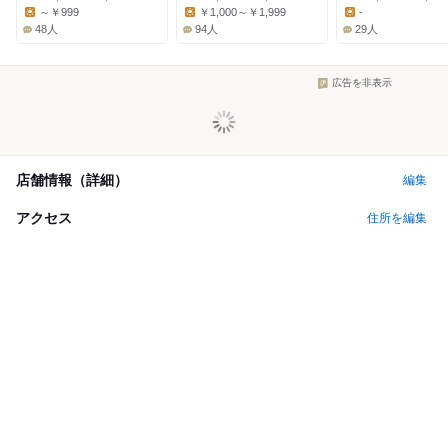
Dinner:
Dinner:
Dinner:
～￥999
￥1,000～￥1,999
-
Lunch:
Lunch:
Lunch:
48人
94人
29人
広告を非表示
店舗情報（詳細）
編集
アクセス
住所を編集