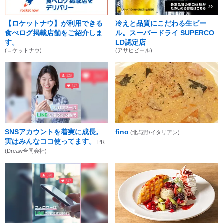
【ロケットナウ】が利用できる
冷えと品質にこだわる生ビー
食べログ掲載店舗をご紹介しま
ル。スーパードライ SUPERCO
す。
LD認定店
(ロケットナウ)
(アサヒビール)
SNSアカウントを着実に成長。
fino
(北与野/イタリアン)
実はみんなココ使ってます。
PR
(Dreaw合同会社)