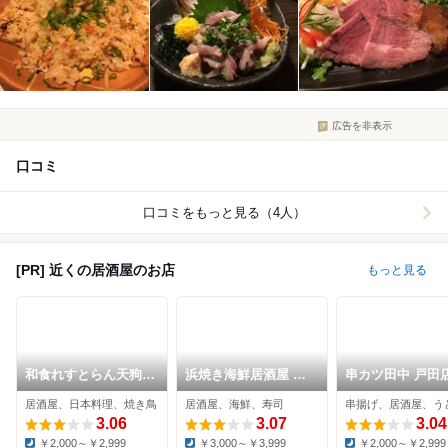
広告を非表示
口コミ
口コミをもっと見る（4人）
[PR] 近くの居酒屋のお店
もっと見る
和食れすとらん天狗
浜焼き海鮮居酒屋 大
串カツ田中 戸田
蕨店
庄水産 わらび店
居酒屋、日本料理、焼き鳥
居酒屋、海鮮、寿司
串揚げ、居酒屋、う
3.06
3.07
3.04
￥2,000～￥2,999
￥3,000～￥3,999
￥2,000～￥2,999