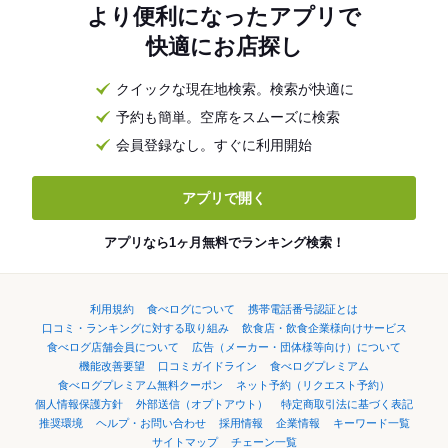
より便利になったアプリで
快適にお店探し
クイックな現在地検索。検索が快適に
予約も簡単。空席をスムーズに検索
会員登録なし。すぐに利用開始
アプリで開く
アプリなら1ヶ月無料でランキング検索！
利用規約
食べログについて
携帯電話番号認証とは
口コミ・ランキングに対する取り組み
飲食店・飲食企業様向けサービス
食べログ店舗会員について
広告（メーカー・団体様等向け）について
機能改善要望
口コミガイドライン
食べログプレミアム
食べログプレミアム無料クーポン
ネット予約（リクエスト予約）
個人情報保護方針
外部送信（オプトアウト）
特定商取引法に基づく表記
推奨環境
ヘルプ・お問い合わせ
採用情報
企業情報
キーワード一覧
サイトマップ
チェーン一覧