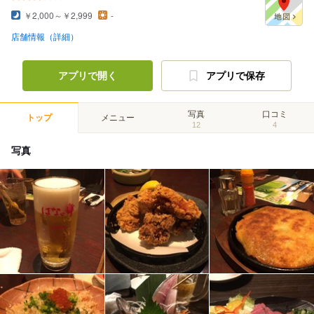
￥2,000～￥2,999
-
店舗情報（詳細）
アプリで開く
アプリで保存
写真
口コミ
トップ
メニュー
12
4
写真