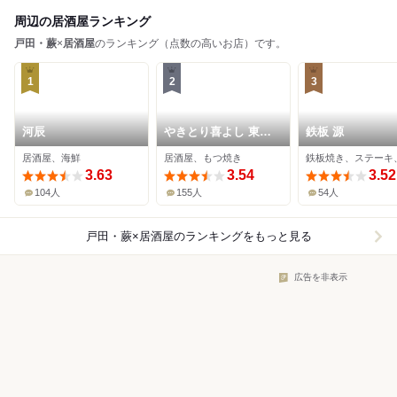
周辺の居酒屋ランキング
戸田・蕨
×
居酒屋
のランキング（点数の高いお店）です。
1
2
3
河辰
やきとり喜よし 東口
鉄板 源
本店
居酒屋、海鮮
居酒屋、もつ焼き
3.63
3.54
3.52
104人
155人
54人
戸田・蕨×居酒屋
のランキングをもっと見る
広告を非表示