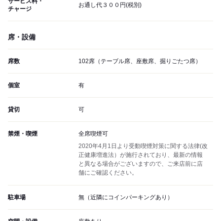
サービス料・
お通し代３００円(税別)
チャージ
席・設備
席数
102席（テーブル席、座敷席、掘りごたつ席）
個室
有
貸切
可
禁煙・喫煙
全席喫煙可
2020年4月1日より受動喫煙対策に関する法律(改
正健康増進法）が施行されており、最新の情報
と異なる場合がございますので、ご来店前に店
舗にご確認ください。
駐車場
無（近隣にコインパーキングあり）