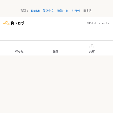
言語：
English
简体中文
繁體中文
한국어
日本語
©Kakaku.com, Inc.
行った
保存
共有