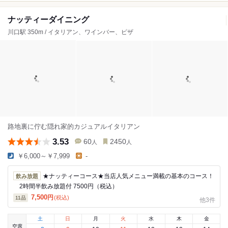
ナッティーダイニング
川口駅 350m / イタリアン、ワインバー、ピザ
路地裏に佇む隠れ家的カジュアルイタリアン
3.53
60
2450
人
人
￥6,000～￥7,999
-
★ナッティーコース★当店人気メニュー満載の基本のコース！
飲み放題
2時間半飲み放題付 7500円（税込）
7,500
円
(税込)
11
品
他3件
土
日
月
火
水
木
金
空席