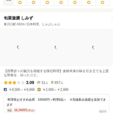
旬菜遊膳 しみず
東川口駅 432m / 日本料理、しゃぶしゃぶ
【四季折々の魅力を堪能する懐石料理】食材本来の味を引き立てる上質
な和食を、ゆったりと。
3.09
31
857
人
人
￥8,000～￥9,999
￥2,000～￥2,999
料理長おすすめ会席 16500円＜料理9品＞ ※別途飲み放題を追加でき
ます
16,500
円
(税込)
9
品
他8件