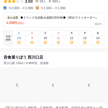
3.03
28
480
人
人
￥2,000～￥2,999
￥1,000～￥1,999
◆ドリンク全品飲み放題100分制◆（80分ラストオーダー）
飲み放題
1,430
円
(税込)
他6件
土
日
月
火
水
木
金
空席
8
9
10
11
12
13
14
8
/
情報
呑食屋りぼう 西川口店
西川口駅 168m / 中華料理、居酒屋
【西川口駅2分】湘料理・広東料理・東北料理、中国各地の風味を一堂