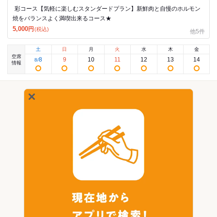
彩コース【気軽に楽しむスタンダードプラン】新鮮肉と自慢のホルモン
焼をバランスよく満喫出来るコース★
5,000
円
(税込)
他5件
土
日
月
火
水
木
金
空席
8
9
10
11
12
13
14
8
/
情報