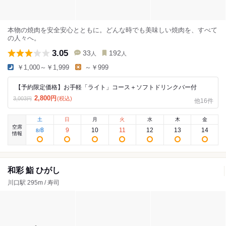
本物の焼肉を安全安心とともに。どんな時でも美味しい焼肉を、すべて
の人々へ。
3.05
33
192
人
人
￥1,000～￥1,999
～￥999
【予約限定価格】お手軽「ライト」コース＋ソフトドリンクバー付
2,800
円
(税込)
3,003
円
他16件
土
日
月
火
水
木
金
空席
8
9
10
11
12
13
14
8
/
情報
和彩 鮨 ひがし
川口駅 295m / 寿司