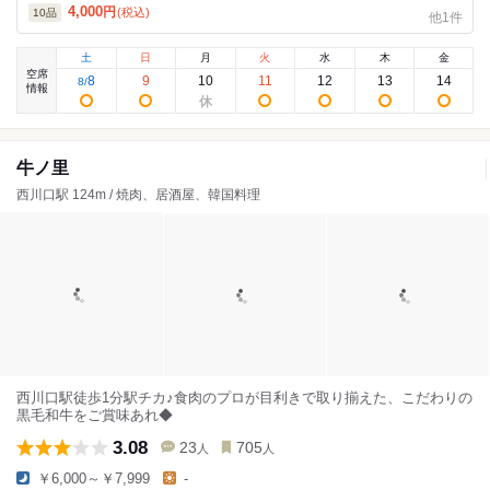
4,000
円
(税込)
10
品
他1件
土
日
月
火
水
木
金
空席
8
9
10
11
12
13
14
8
/
情報
牛ノ里
西川口駅 124m / 焼肉、居酒屋、韓国料理
西川口駅徒歩1分駅チカ♪食肉のプロが目利きで取り揃えた、こだわりの
黒毛和牛をご賞味あれ◆
3.08
23
705
人
人
￥6,000～￥7,999
-