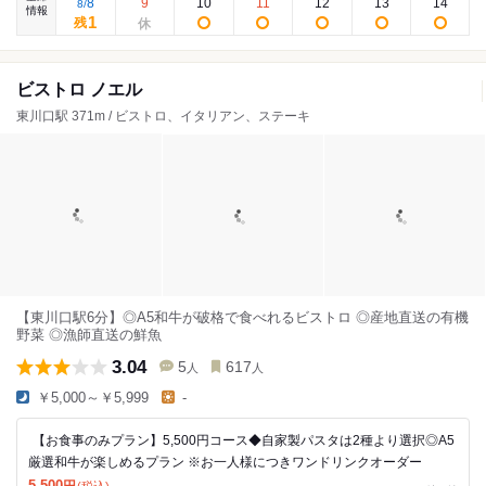
8
9
10
11
12
13
14
8
/
情報
1
残
ビストロ ノエル
東川口駅 371m / ビストロ、イタリアン、ステーキ
【東川口駅6分】◎A5和牛が破格で食べれるビストロ ◎産地直送の有機
野菜 ◎漁師直送の鮮魚
3.04
5
617
人
人
￥5,000～￥5,999
-
【お食事のみプラン】5,500円コース◆自家製パスタは2種より選択◎A5
厳選和牛が楽しめるプラン ※お一人様につきワンドリンクオーダー
5,500
(税込)