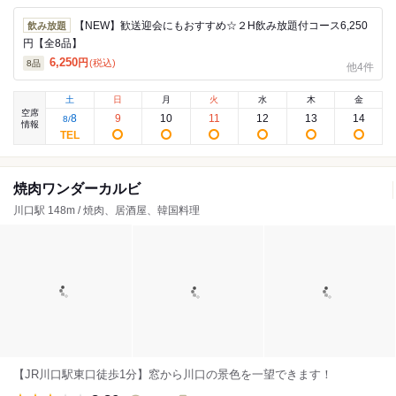
【NEW】歓送迎会にもおすすめ☆２H飲み放題付コース6,250
飲み放題
円【全8品】
6,250
円
(税込)
8
品
他4件
土
日
月
火
水
木
金
空席
8
9
10
11
12
13
14
8
/
情報
焼肉ワンダーカルビ
川口駅 148m / 焼肉、居酒屋、韓国料理
【JR川口駅東口徒歩1分】窓から川口の景色を一望できます！