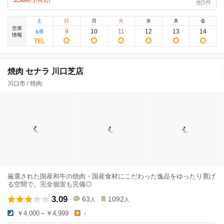
円
他5件
土
日
月
火
水
木
金
空席
8
9
10
11
12
13
14
8
/
情報
焼肉 セナラ 川口芝店
川口市 / 焼肉
厳選された国産和牛の焼肉・国産食材にこだわった逸品をゆったり寛げ
る空間で。完全個室も完備◎
3.09
63
1092
人
人
￥4,000～￥4,999
-