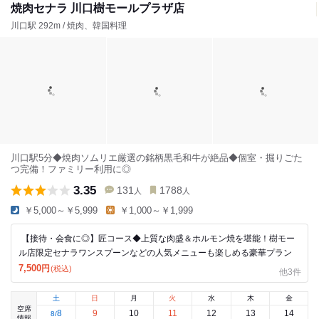
焼肉セナラ 川口樹モールプラザ店
川口駅 292m / 焼肉、韓国料理
川口駅5分◆焼肉ソムリエ厳選の銘柄黒毛和牛が絶品◆個室・掘りごた
つ完備！ファミリー利用に◎
3.35
131
1788
人
人
￥5,000～￥5,999
￥1,000～￥1,999
【接待・会食に◎】匠コース◆上質な肉盛＆ホルモン焼を堪能！樹モー
ル店限定セナラワンスプーンなどの人気メニューも楽しめる豪華プラン
7,500
円
(税込)
他3件
土
日
月
火
水
木
金
空席
8
9
10
11
12
13
14
8
/
情報