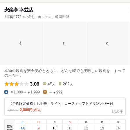
安楽亭 幸並店
川口駅 771m / 焼肉、ホルモン、韓国料理
本物の焼肉を安全安心とともに。どんな時でも美味しい焼肉を、すべて
の人々へ。
3.06
45
262
人
人
￥1,000～￥1,999
～￥999
【予約限定価格】お手軽「ライト」コース＋ソフトドリンクバー付
2,800
円
(税込)
3,003
円
他16件
土
日
月
火
水
木
金
空席
8
9
10
11
12
13
14
8
/