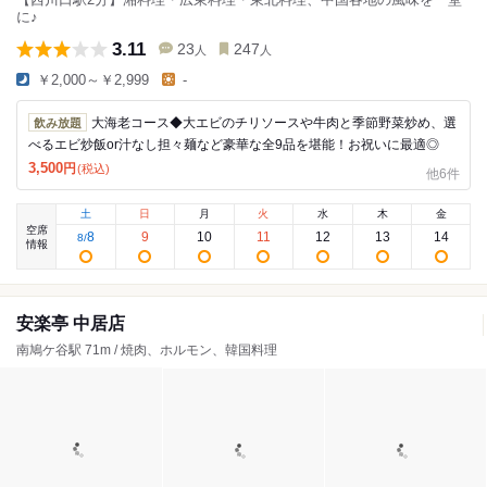
に♪
3.11
23
247
人
人
￥2,000～￥2,999
-
大海老コース◆大エビのチリソースや牛肉と季節野菜炒め、選
飲み放題
べるエビ炒飯or汁なし担々麺など豪華な全9品を堪能！お祝いに最適◎
3,500
円
(税込)
他6件
土
日
月
火
水
木
金
空席
8
9
10
11
12
13
14
8
/
情報
安楽亭 中居店
南鳩ケ谷駅 71m / 焼肉、ホルモン、韓国料理