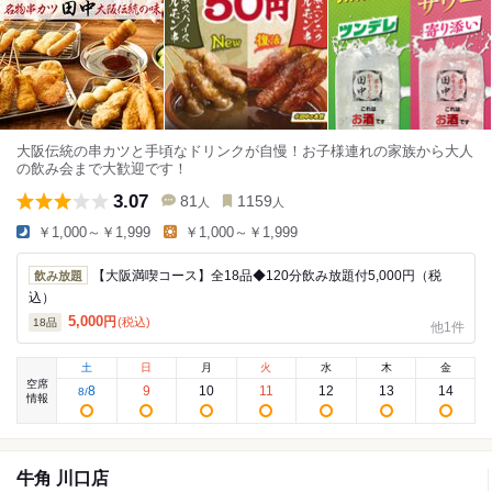
大阪伝統の串カツと手頃なドリンクが自慢！お子様連れの家族から大人
の飲み会まで大歓迎です！
3.07
81
1159
人
人
￥1,000～￥1,999
￥1,000～￥1,999
【大阪満喫コース】全18品◆120分飲み放題付5,000円（税
飲み放題
込）
5,000
円
(税込)
18
品
他1件
土
日
月
火
水
木
金
空席
8
9
10
11
12
13
14
8
/
情報
牛角 川口店