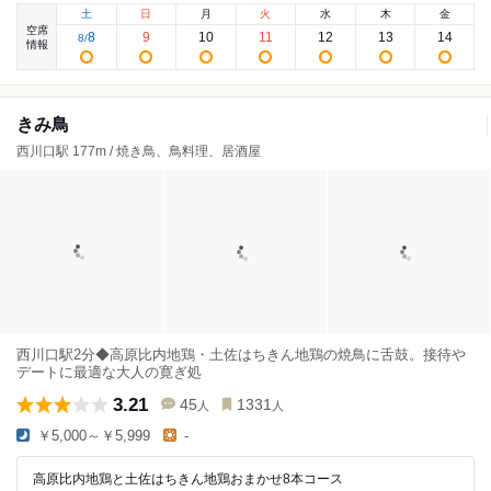
土
日
月
火
水
木
金
空席
8
9
10
11
12
13
14
8
/
情報
きみ鳥
西川口駅 177m / 焼き鳥、鳥料理、居酒屋
西川口駅2分◆高原比内地鶏・土佐はちきん地鶏の焼鳥に舌鼓。接待や
デートに最適な大人の寛ぎ処
3.21
45
1331
人
人
￥5,000～￥5,999
-
高原比内地鶏と土佐はちきん地鶏おまかせ8本コース