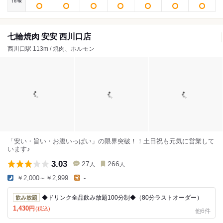
情報
七輪焼肉 安安 西川口店
西川口駅 113m / 焼肉、ホルモン
「安い・旨い・お腹いっぱい」の限界突破！！土日祝も元気に営業して
います♪
3.03
27
266
人
人
￥2,000～￥2,999
-
◆ドリンク全品飲み放題100分制◆（80分ラストオーダー）
飲み放題
1,430
円
(税込)
他6件