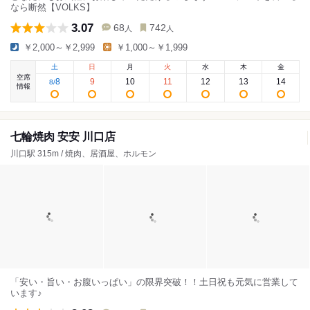
なら断然【VOLKS】
3.07
68
742
人
人
￥2,000～￥2,999
￥1,000～￥1,999
土
日
月
火
水
木
金
空席
8
9
10
11
12
13
14
8
/
情報
七輪焼肉 安安 川口店
川口駅 315m / 焼肉、居酒屋、ホルモン
「安い・旨い・お腹いっぱい」の限界突破！！土日祝も元気に営業して
います♪