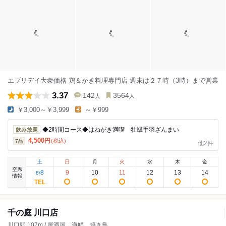
エブリデイ大衆価格 鶏＆かき料理専門店 週末は２７時（3時）まで営業
3.37
142
3564
人
人
￥3,000～￥3,999
～￥999
◆2時間コース◆はねがき満喫 牡蠣手羽ざんまい
飲み放題
4,500
円
(税込)
7
品
他2件
土
日
月
火
水
木
金
空席
8
9
10
11
12
13
14
8
/
情報
千の庭 川口店
川口駅 107m / 居酒屋、海鮮、焼き鳥