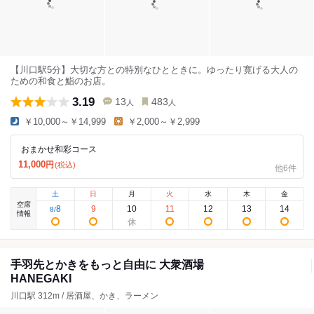
【川口駅5分】大切な方との特別なひとときに。ゆったり寛げる大人の
ための和食と鮨のお店。
3.19
13
483
人
人
￥10,000～￥14,999
￥2,000～￥2,999
おまかせ和彩コース
11,000
円
(税込)
他6件
土
日
月
火
水
木
金
空席
8
9
10
11
12
13
14
8
/
情報
手羽先とかきをもっと自由に 大衆酒場
HANEGAKI
川口駅 312m / 居酒屋、かき、ラーメン