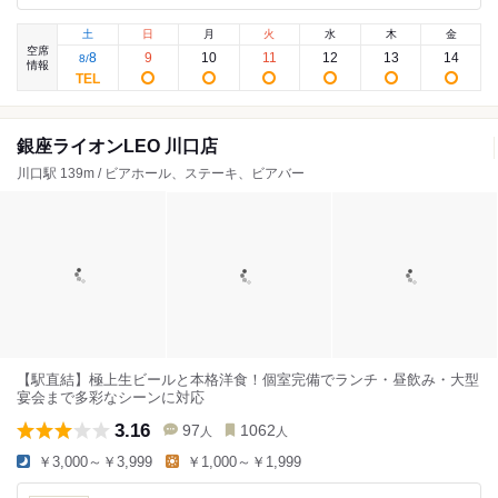
土
日
月
火
水
木
金
空席
8
9
10
11
12
13
14
8
/
情報
銀座ライオンLEO 川口店
川口駅 139m / ビアホール、ステーキ、ビアバー
【駅直結】極上生ビールと本格洋食！個室完備でランチ・昼飲み・大型
宴会まで多彩なシーンに対応
3.16
97
1062
人
人
￥3,000～￥3,999
￥1,000～￥1,999