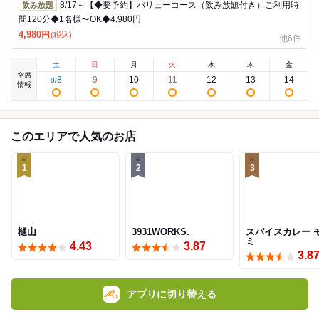
8/17～【◆要予約】バリューコース（飲み放題付き）ご利用時
飲み放題
間120分◆1名様〜OK◆4,980円
4,980
円
(税込)
他6件
土
日
月
火
水
木
金
空席
8
9
10
11
12
13
14
8
/
情報
このエリアで人気のお店
1
2
3
樋山
3931WORKS.
スパイスカレー 
ミ
4.43
3.87
3.8
アプリに切り替える