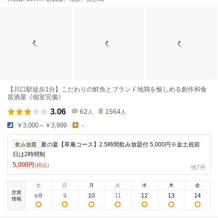
【川口駅徒歩1分】こだわりの鮮魚とブランド地鶏を愉しめる創作和食
居酒屋《個室完備》
3.06
62
1564
人
人
￥3,000～￥3,999
-
夏の宴【草庵コース】2.5時間飲み放題付 5,000円※金土祝前
飲み放題
日は2時間制
5,000
円
(税込)
他7件
土
日
月
火
水
木
金
空席
8
9
10
11
12
13
14
8
/
情報