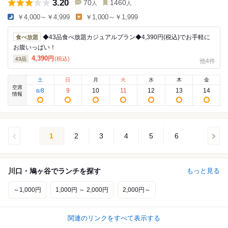
3.20
70
1460
人
人
￥4,000～￥4,999
￥1,000～￥1,999
◆43品食べ放題カジュアルプラン◆4,390円(税込)でお手軽に
食べ放題
お腹いっぱい！
4,390
円
(税込)
43
品
他4件
土
日
月
火
水
木
金
空席
8
9
10
11
12
13
14
8
/
情報
1
2
3
4
5
6
川口・鳩ヶ谷でランチを探す
もっと見る
～1,000円
1,000円 ～ 2,000円
2,000円～
関連のリンクをすべて表示する