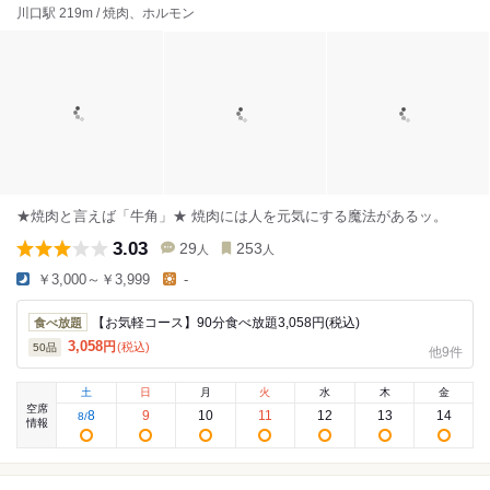
川口駅 219m / 焼肉、ホルモン
★焼肉と言えば「牛角」★ 焼肉には人を元気にする魔法があるッ。
3.03
29
253
人
人
￥3,000～￥3,999
-
【お気軽コース】90分食べ放題3,058円(税込)
食べ放題
3,058
円
(税込)
50
品
他9件
土
日
月
火
水
木
金
空席
8
9
10
11
12
13
14
8
/
情報