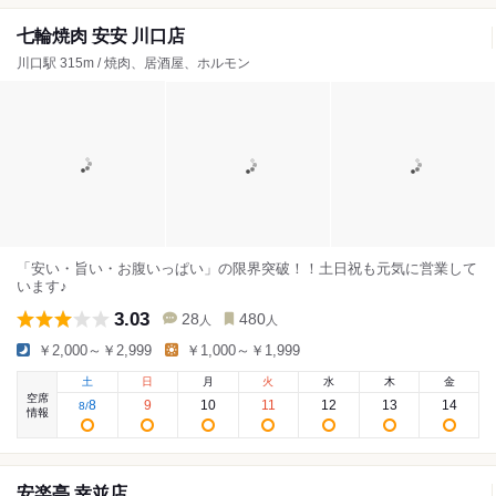
七輪焼肉 安安 川口店
川口駅 315m / 焼肉、居酒屋、ホルモン
「安い・旨い・お腹いっぱい」の限界突破！！土日祝も元気に営業して
います♪
3.03
28
480
人
人
￥2,000～￥2,999
￥1,000～￥1,999
土
日
月
火
水
木
金
空席
8
9
10
11
12
13
14
8
/
情報
安楽亭 幸並店