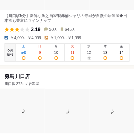
【川口駅5分】新鮮な魚と自家製赤酢シャリの寿司が自慢の居酒屋◆日
本酒も豊富にラインナップ
3.19
30
645
人
人
￥4,000～￥4,999
￥1,000～￥1,999
土
日
月
火
水
木
金
空席
8
9
10
11
12
13
14
8
/
情報
勇馬 川口店
川口駅 272m / 居酒屋