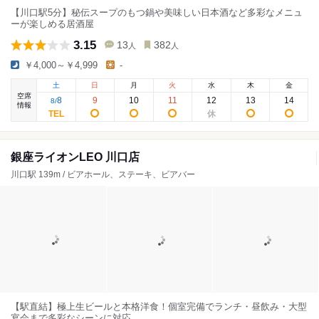
【川口駅5分】秘伝スープのもつ鍋や美味しい日本酒など多彩なメニュ
ーが楽しめる居酒屋
3.15
13
382
人
人
￥4,000～￥4,999
-
土
日
月
火
水
木
金
空席
8
9
10
11
12
13
14
8
/
情報
銀座ライオンLEO 川口店
川口駅 139m / ビアホール、ステーキ、ビアバー
【駅直結】極上生ビールと本格洋食！個室完備でランチ・昼飲み・大型
宴会まで多彩なシーンに対応