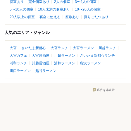
個室あり
完全個室あり
2人の個室
3〜4人の個室
5〜10人の個室
10人未満の個室あり
10〜20人の個室
20人以上の個室
宴会に使える
座敷あり
掘りごたつあり
人気のエリア・ジャンル
大宮
さいたま新都心
大宮ランチ
大宮ラーメン
川越ランチ
大宮カフェ
大宮居酒屋
川越ラーメン
さいたま新都心ランチ
浦和ランチ
川越居酒屋
浦和ラーメン
所沢ラーメン
川口ラーメン
越谷ラーメン
広告を非表示