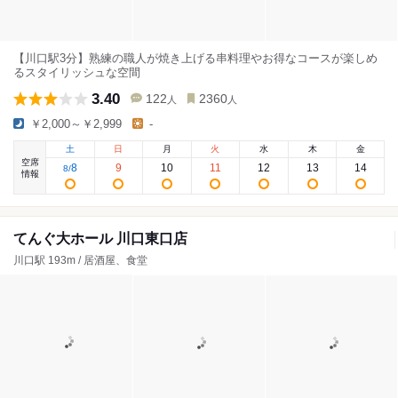
【川口駅3分】熟練の職人が焼き上げる串料理やお得なコースが楽しめ
るスタイリッシュな空間
3.40
122
2360
人
人
￥2,000～￥2,999
-
土
日
月
火
水
木
金
空席
8
9
10
11
12
13
14
8
/
情報
てんぐ大ホール 川口東口店
川口駅 193m / 居酒屋、食堂