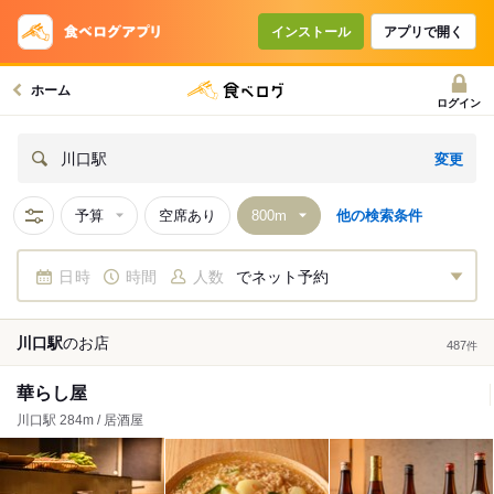
インストール
アプリで開く
ホーム
ログイン
変更
川口駅
予算
空席あり
他の検索条件
日時
時間
人数
でネット予約
川口駅
の
お店
487
件
華らし屋
川口駅 284m / 居酒屋