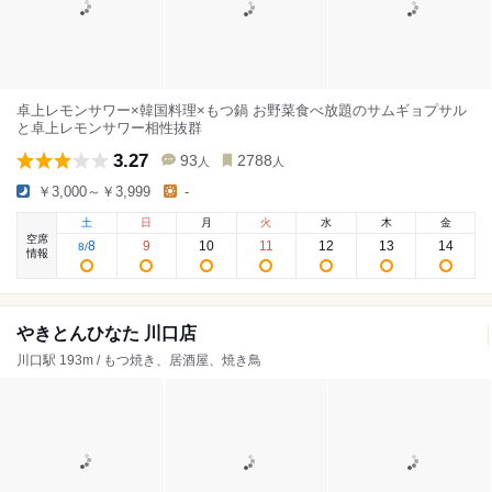
卓上レモンサワー×韓国料理×もつ鍋 お野菜食べ放題のサムギョプサル
と卓上レモンサワー相性抜群
3.27
93
2788
人
人
￥3,000～￥3,999
-
土
日
月
火
水
木
金
空席
8
9
10
11
12
13
14
8
/
情報
やきとんひなた 川口店
川口駅 193m / もつ焼き、居酒屋、焼き鳥