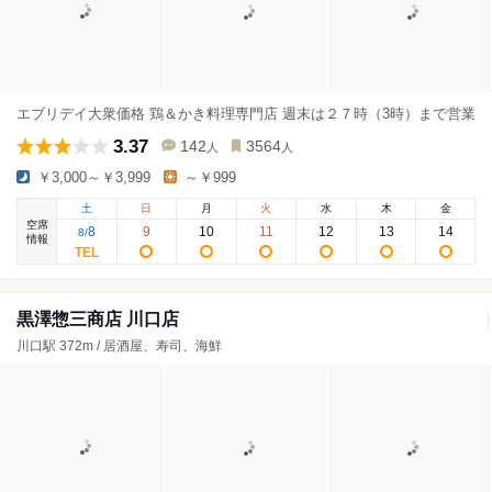
エブリデイ大衆価格 鶏＆かき料理専門店 週末は２７時（3時）まで営業
3.37
142
3564
人
人
￥3,000～￥3,999
～￥999
土
日
月
火
水
木
金
空席
8
9
10
11
12
13
14
8
/
情報
黒澤惣三商店 川口店
川口駅 372m / 居酒屋、寿司、海鮮