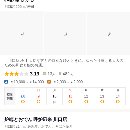
川口駅 295m / 寿司
【川口駅5分】大切な方との特別なひとときに。ゆったり寛げる大人の
ための和食と鮨のお店。
3.19
13
482
人
人
￥10,000～￥14,999
￥2,000～￥2,999
土
日
月
火
水
木
金
空席
8
9
10
11
12
13
14
8
/
情報
炉端とおでん 呼炉凪来 川口店
川口駅 214m / 居酒屋、おでん、ろばた焼き