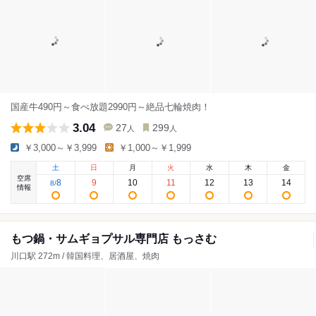
国産牛490円～食べ放題2990円～絶品七輪焼肉！
3.04
27
299
人
人
￥3,000～￥3,999
￥1,000～￥1,999
土
日
月
火
水
木
金
空席
8
9
10
11
12
13
14
8
/
情報
もつ鍋・サムギョプサル専門店 もっさむ
川口駅 272m / 韓国料理、居酒屋、焼肉