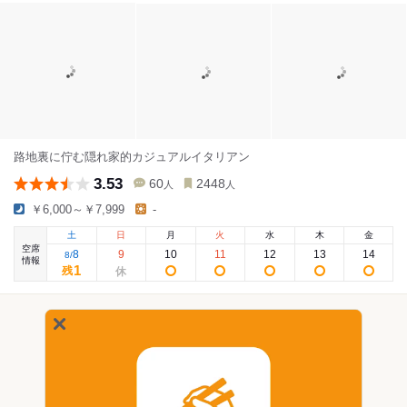
路地裏に佇む隠れ家的カジュアルイタリアン
3.53
60
2448
人
人
￥6,000～￥7,999
-
土
日
月
火
水
木
金
空席
8
9
10
11
12
13
14
8
/
情報
1
残