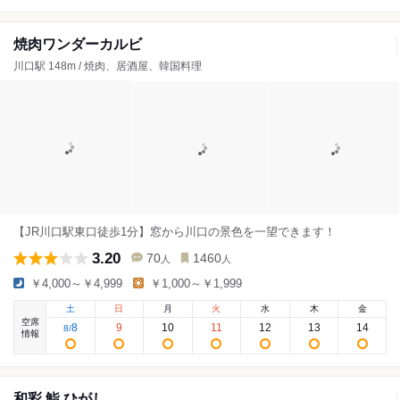
焼肉ワンダーカルビ
川口駅 148m / 焼肉、居酒屋、韓国料理
【JR川口駅東口徒歩1分】窓から川口の景色を一望できます！
3.20
70
1460
人
人
￥4,000～￥4,999
￥1,000～￥1,999
土
日
月
火
水
木
金
空席
8
9
10
11
12
13
14
8
/
情報
和彩 鮨 ひがし