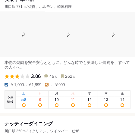
川口駅 771m / 焼肉、ホルモン、韓国料理
本物の焼肉を安全安心とともに。どんな時でも美味しい焼肉を、すべて
の人々へ。
3.06
45
262
人
人
￥1,000～￥1,999
～￥999
土
日
月
火
水
木
金
空席
8
9
10
11
12
13
14
8
/
情報
ナッティーダイニング
川口駅 350m / イタリアン、ワインバー、ピザ