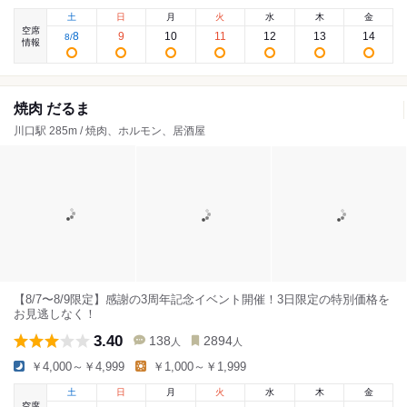
土
日
月
火
水
木
金
空席
8
9
10
11
12
13
14
8
/
情報
焼肉 だるま
川口駅 285m / 焼肉、ホルモン、居酒屋
【8/7〜8/9限定】感謝の3周年記念イベント開催！3日限定の特別価格を
お見逃しなく！
3.40
138
2894
人
人
￥4,000～￥4,999
￥1,000～￥1,999
土
日
月
火
水
木
金
空席