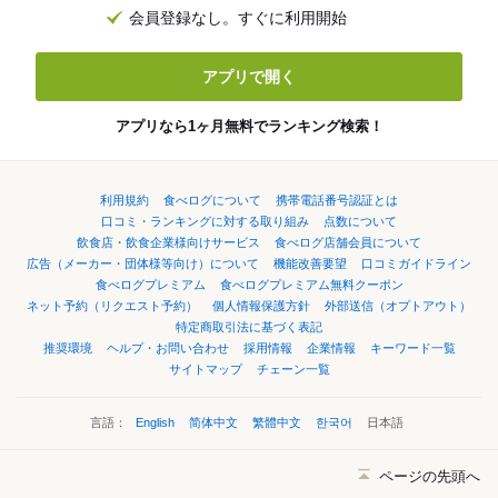
会員登録なし。すぐに利用開始
アプリで開く
アプリなら1ヶ月無料でランキング検索！
利用規約
食べログについて
携帯電話番号認証とは
口コミ・ランキングに対する取り組み
点数について
飲食店・飲食企業様向けサービス
食べログ店舗会員について
広告（メーカー・団体様等向け）について
機能改善要望
口コミガイドライン
食べログプレミアム
食べログプレミアム無料クーポン
ネット予約（リクエスト予約）
個人情報保護方針
外部送信（オプトアウト）
特定商取引法に基づく表記
推奨環境
ヘルプ・お問い合わせ
採用情報
企業情報
キーワード一覧
サイトマップ
チェーン一覧
言語：
English
简体中文
繁體中文
한국어
日本語
ページの先頭へ