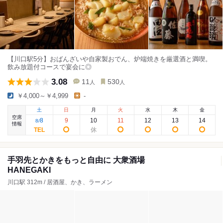
【川口駅5分】おばんざいや自家製おでん、炉端焼きを厳選酒と満喫。
飲み放題付コースで宴会に◎
3.08
11
530
人
人
￥4,000～￥4,999
-
土
日
月
火
水
木
金
空席
8
9
10
11
12
13
14
8
/
情報
手羽先とかきをもっと自由に 大衆酒場
HANEGAKI
川口駅 312m / 居酒屋、かき、ラーメン