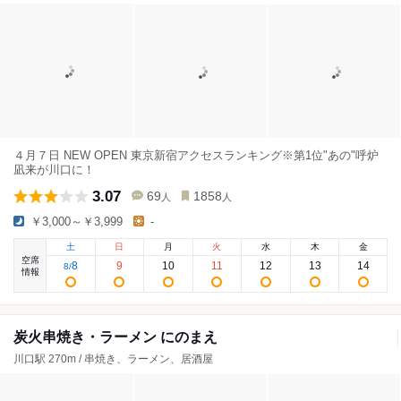
４月７日 NEW OPEN 東京新宿アクセスランキング※第1位"あの"呼炉
凪来が川口に！
3.07
69
1858
人
人
￥3,000～￥3,999
-
土
日
月
火
水
木
金
空席
8
9
10
11
12
13
14
8
/
情報
炭火串焼き・ラーメン にのまえ
川口駅 270m / 串焼き、ラーメン、居酒屋