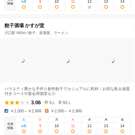
8
9
10
11
12
13
14
8
/
情報
餃子酒場 かすが堂
川口駅 480m / 餃子、居酒屋、ラーメン
バラエティ豊かな手作り創作餃子でカジュアルに乾杯！お得な飲み放題
付きコースや宴会用個室も◎
3.06
5
92
人
人
￥2,000～￥2,999
￥2,000～￥2,999
土
日
月
火
水
木
金
空席
8
9
10
11
12
13
14
8
/
情報