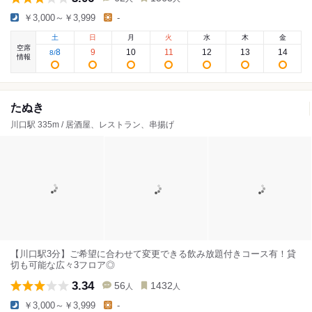
￥3,000～￥3,999
-
土
日
月
火
水
木
金
空席
8
9
10
11
12
13
14
8
/
情報
たぬき
川口駅 335m / 居酒屋、レストラン、串揚げ
【川口駅3分】ご希望に合わせて変更できる飲み放題付きコース有！貸
切も可能な広々3フロア◎
3.34
56
1432
人
人
￥3,000～￥3,999
-