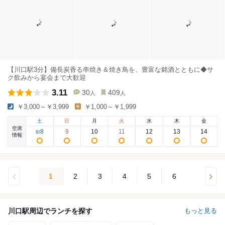
【川口駅3分】備長炭香る串焼き＆焼き鳥を、豊富な銘酒とともに◆サ
ク飲みから宴会まで大歓迎
3.11
30
409
人
人
￥3,000～￥3,999
￥1,000～￥1,999
土
日
月
火
水
木
金
空席
8
9
10
11
12
13
14
8
/
情報
1
2
3
4
5
6
川口駅周辺でランチを探す
もっと見る