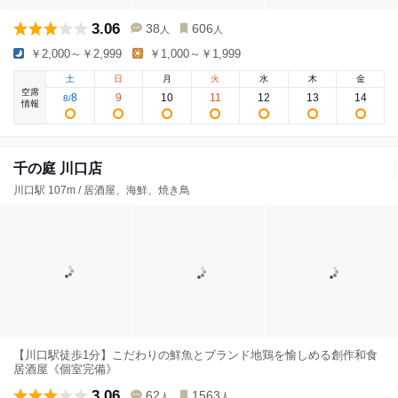
3.06
38
606
人
人
￥2,000～￥2,999
￥1,000～￥1,999
土
日
月
火
水
木
金
空席
8
9
10
11
12
13
14
8
/
情報
千の庭 川口店
川口駅 107m / 居酒屋、海鮮、焼き鳥
【川口駅徒歩1分】こだわりの鮮魚とブランド地鶏を愉しめる創作和食
居酒屋《個室完備》
3.06
62
1563
人
人