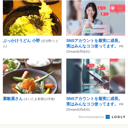
ぶっかけうどん 小野
SNSアカウントを着実に成長。
(北与野/うど
実はみんなココ使ってます。
ん)
PR
(Dreaw合同会社)
素敵屋さん
SNSアカウントを着実に成長。
(さいたま新都心/洋食)
実はみんなココ使ってます。
PR
(Dreaw合同会社)
Recommended by