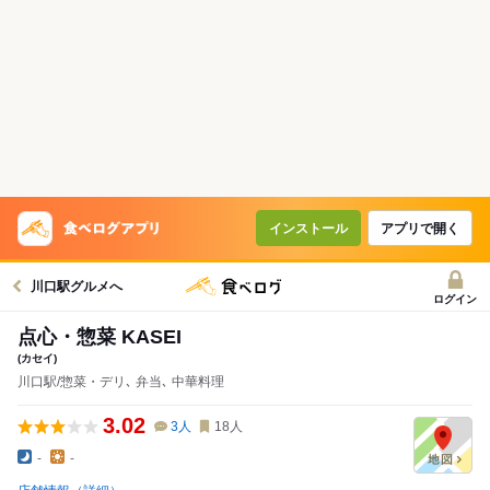
インストール
アプリで開く
川口駅グルメへ
ログイン
点心・惣菜 KASEI
(カセイ)
川口駅/惣菜・デリ､ 弁当､ 中華料理
3.02
3
人
18
人
-
-