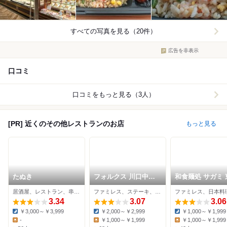
すべての写真を見る（20件）
広告を非表示
口コミ
口コミをもっと見る（3人）
[PR] 近くのその他レストランのお店
もっと見る
たぬき
フォルクス 川口中央
和食麺処 サガミ 
店
口店
居酒屋、レストラン、串揚げ
ファミレス、ステーキ、ハンバーグ
3.34
3.07
3.06
￥3,000～￥3,999
￥2,000～￥2,999
￥1,000～￥1,999
Dinner:
Dinner:
Dinner:
-
￥1,000～￥1,999
￥1,000～￥1,999
Lunch:
Lunch:
Lunch: