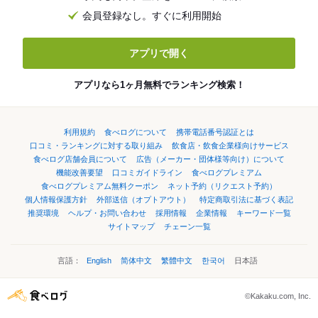
会員登録なし。すぐに利用開始
アプリで開く
アプリなら1ヶ月無料でランキング検索！
利用規約
食べログについて
携帯電話番号認証とは
口コミ・ランキングに対する取り組み
飲食店・飲食企業様向けサービス
食べログ店舗会員について
広告（メーカー・団体様等向け）について
機能改善要望
口コミガイドライン
食べログプレミアム
食べログプレミアム無料クーポン
ネット予約（リクエスト予約）
個人情報保護方針
外部送信（オプトアウト）
特定商取引法に基づく表記
推奨環境
ヘルプ・お問い合わせ
採用情報
企業情報
キーワード一覧
サイトマップ
チェーン一覧
言語：
English
简体中文
繁體中文
한국어
日本語
©Kakaku.com, Inc.