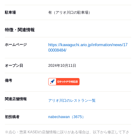
駐車場
有（アリオ川口の駐車場）
特徴・関連情報
ホームページ
https://kawaguchi.ario.jp/information/news/17
00008484/
オープン日
2024年10月11日
備考
RocketNow
関連店舗情報
アリオ川口のレストラン一覧
初投稿者
nabechawan
（3675）
※点心・惣菜 KASEIの店舗情報に誤りがある場合は、以下から修正して下さ