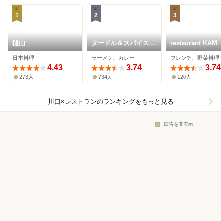
1
2
3
樋山
ヌードル＆スパイスカ
restaurant KAM
レー 今日の1番
日本料理
ラーメン、カレー
フレンチ、野菜料理
4.43
3.74
3.74
273人
734人
120人
川口×レストラン
のランキングをもっと見る
広告を非表示