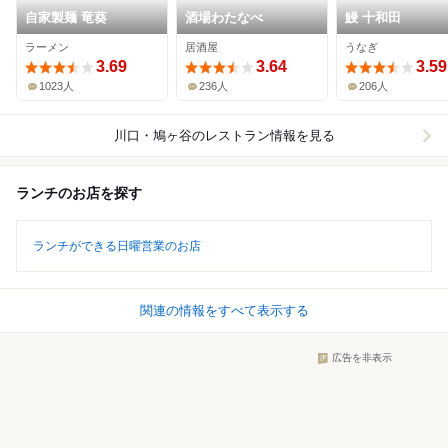
自家製麺 竜葵
酒場わたなべ
鰻 十和田
ラーメン
居酒屋
うなぎ
3.69
3.64
3.59
1023人
236人
206人
川口・鳩ヶ谷
のレストラン情報を見る
ランチのお店を探す
ランチができる日曜営業のお店
関連の情報をすべて表示する
広告を非表示