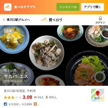
インストール
アプリで開く
東川口駅グルメへ
ログイン
公式
集まり処
サカバ○エス
(サカバマルエス)
東川口駅/居酒屋､ 牛料理
3.09
34
人
906
人
￥3,000～￥3,999
-