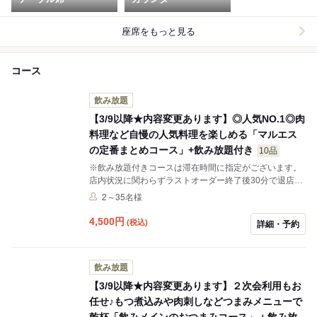
座席をもっと見る
コース
飲み放題
【3/9以降★内容変更あります】◎人気NO.1◎肉
料理など自慢の人気料理を楽しめる「マルエス
の定番まとめコース」+飲み放題付き
10品
※飲み放題付きコースは滞在時間に指定がございます。
店内状況に関わらずラストオーダー終了後30分で退店と
なります。 当店の魅力を満喫できるおすすめコースがこ
2～35名様
ちら。 当店の看板料理「すっごいトンテキ」に、その日
の仕入れで内容が変わる「肉さし盛り合わせ」など全１
4,500
円
(税込)
詳細・予約
０品！初めてご来店のお客様にもおすすめです。
飲み放題
【3/9以降★内容変更あります】２次会利用もお
任せ♪もつ煮込みや肉刺しなどつまみメニューで
乾杯「飲みメインのおつまみコース」＋飲み放