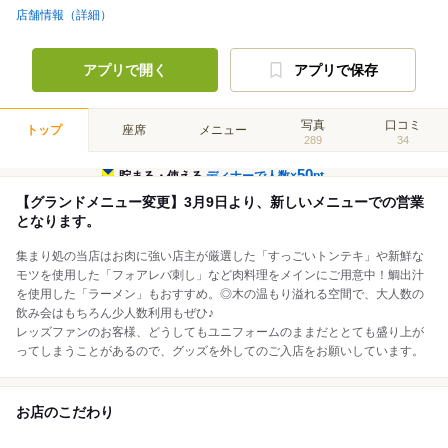
店舗情報（詳細）
アプリで開く
アプリで保存
写真
口コミ
トップ
座席
メニュー
289
34
50
貯まる・使える
ディナーで人数×
pt
【グランドメニュー変更】3月9日より、新しいメニューでの営業
となります。
集まり処の当店はお肉に強い店主が厳選した「すっごいトンテキ」や新鮮な
モツを使用した「フォアレバ刺し」など肉料理をメインにご用意中！鯛出汁
を使用した「ラーメン」もおすすめ。◎木の温もり溢れる空間で、大人数の
飲み会はもちろん少人数利用もぜひ♪
レッズファンのお客様、どうしてもユニフォームのままだととても盛り上が
ってしまうことがあるので、グッズを外してのご入店をお願いしています。
お店のこだわり