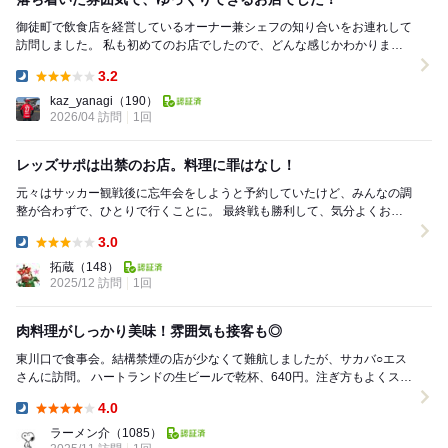
御徒町で飲食店を経営しているオーナー兼シェフの知り合いをお連れして
訪問しました。 私も初めてのお店でしたので、どんな感じかわかりませ
んでしたが、木製で揃った店内は、なんとも言えな...
3.2
Dinner:
kaz_yanagi
（190）
2026/04 訪問
1回
レッズサポは出禁のお店。料理に罪はなし！
元々はサッカー観戦後に忘年会をしようと予約していたけど、みんなの調
整が合わずで、ひとりで行くことに。 最終戦も勝利して、気分よくお店
に行くと『浦和レッズのグッズ等を着用の場合...
3.0
Dinner:
拓蔵
（148）
2025/12 訪問
1回
肉料理がしっかり美味！雰囲気も接客も◎
東川口で食事会。結構禁煙の店が少なくて難航しましたが、サカバ○エス
さんに訪問。 ハートランドの生ビールで乾杯、640円。注ぎ方もよくスッ
キリした旨味で美味。 ・フォアレ...
4.0
Dinner:
ラーメン介
（1085）