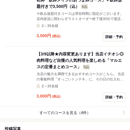
題付きで3,500円（込）
8品
※飲み放題付きコースは滞在時間に指定がございます。
店内状況に関わらずラストオーダー終了後30分で退店と
なります。 じっくり煮込んだ柔らかで奥深い味わいがた
2～35名様
まらない「コッテリもつ煮込み」に、鮮度抜群の肉刺し
など、お酒のすすむメニューを取り揃えたおつまみコー
3,500
円
(税込)
詳細・予約
スをご用意しました。気軽に楽しめるリーズナブルなコ
ースです。 ひとまず、飲み放題とおつまみコースで楽し
み！
【3/9以降★内容変更あります】当店イチオシ◎
肉料理など自慢の人気料理を楽しめる「マルエ
スの定番まとめコース」
9品
当店の魅力を満喫できるおすすめコースがこちら。 当店
の看板料理「すっごいトンテキ」に、その日の仕入れで
内容が変わる「肉さし盛り合わせ」など全１０品！初め
2～35名様
てご来店のお客様にもおすすめです。 女子会に！会社宴
会に！ご友人との気軽なお集まりにも！ ※＋1,500円で2
3,000
円
(税込)
詳細・予約
時間３０分飲み放題付きに出来ます（ラストオーダーは
30分前）
すべてのコースを見る（4件）
投稿写真