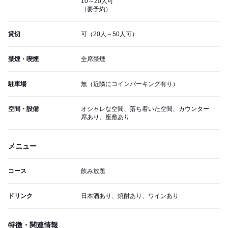
10～20人可
（要予約）
貸切
可（20人～50人可）
禁煙・喫煙
全席禁煙
駐車場
無（近隣にコインパーキング有り）
空間・設備
オシャレな空間、落ち着いた空間、カウンター
席あり、座敷あり
メニュー
コース
飲み放題
ドリンク
日本酒あり、焼酎あり、ワインあり
特徴・関連情報