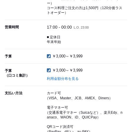
ー）
コース料理ご注文の方は1,500円（120分後ラス
トオーダー）
17:00 - 00:00
営業時間
L.O. 23:00
■ 定休日
年末年始
￥3,000～￥3,999
予算
￥3,000～￥3,999
予算
（口コミ集計）
利用金額分布を見る
支払い方法
カード可
（VISA、Master、JCB、AMEX、Diners）
電子マネー可
（交通系電子マネー（Suicaなど）、楽天Edy、n
anaco、WAON、iD、QUICPay）
QRコード決済可
（PayPay、d払い、au PAY）