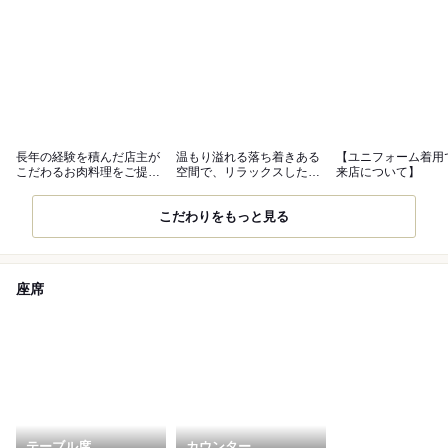
長年の経験を積んだ店主が
温もり溢れる落ち着きある
【ユニフォーム着用
こだわるお肉料理をご提
空間で、リラックスした時
来店について】
供！
間をどうぞ
こだわりをもっと見る
座席
テーブル席
カウンター