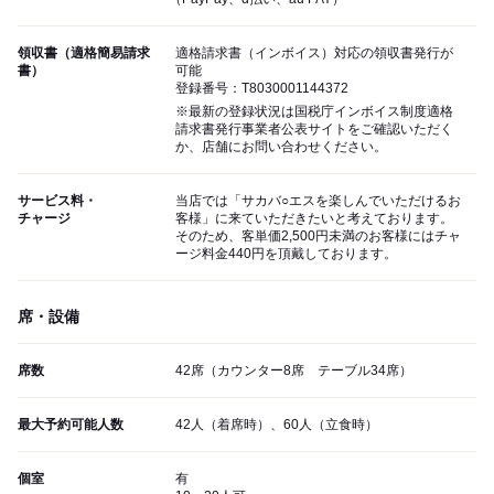
領収書（適格簡易請求
適格請求書（インボイス）対応の領収書発行が
書）
可能
登録番号：T8030001144372
※最新の登録状況は国税庁インボイス制度適格
請求書発行事業者公表サイトをご確認いただく
か、店舗にお問い合わせください。
サービス料・
当店では「サカバ○エスを楽しんでいただけるお
チャージ
客様」に来ていただきたいと考えております。
そのため、客単価2,500円未満のお客様にはチャ
ージ料金440円を頂戴しております。
席・設備
席数
42席（カウンター8席 テーブル34席）
最大予約可能人数
42人（着席時）、60人（立食時）
個室
有