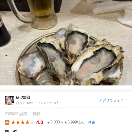
研♡次郎
アプリでフォロー
口コミ 18件
フォロワー 3人
2026/03 訪問
1回目
4.0
￥3,000～￥3,999/1人
詳細
Lunch