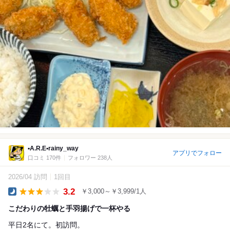
▪A.R.E▪rainy_way
アプリでフォロー
口コミ 170件
フォロワー 238人
2026/04 訪問
1回目
3.2
￥3,000～￥3,999/1人
Dinner
こだわりの牡蠣と手羽揚げで一杯やる
平日2名にて。初訪問。