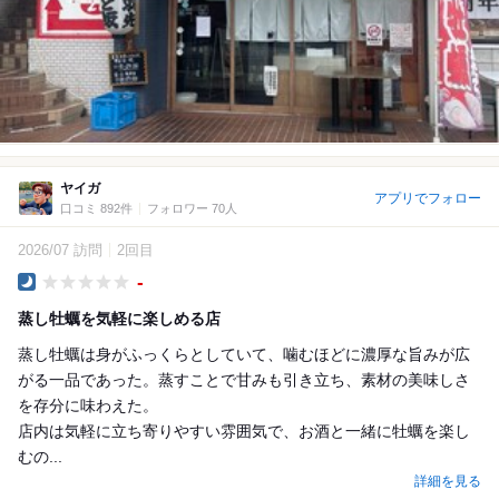
ヤイガ
アプリでフォロー
口コミ 892件
フォロワー 70人
2026/07 訪問
2回目
-
Dinner
蒸し牡蠣を気軽に楽しめる店
蒸し牡蠣は身がふっくらとしていて、噛むほどに濃厚な旨みが広
がる一品であった。蒸すことで甘みも引き立ち、素材の美味しさ
を存分に味わえた。
店内は気軽に立ち寄りやすい雰囲気で、お酒と一緒に牡蠣を楽し
むの...
詳細を見る