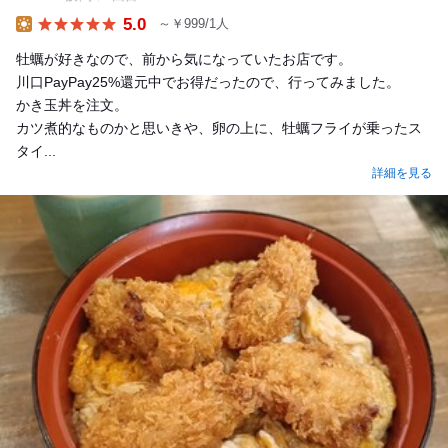
5.0
～￥999/1人
Lunch
牡蠣が好きなので、前から気になっていたお店です。
川口PayPay25%還元中でお得だったので、行ってみました。
かき玉丼を注文。
カツ煮的なものかと思いきや、卵の上に、牡蠣フライが乗ったス
タイ...
詳細を見る