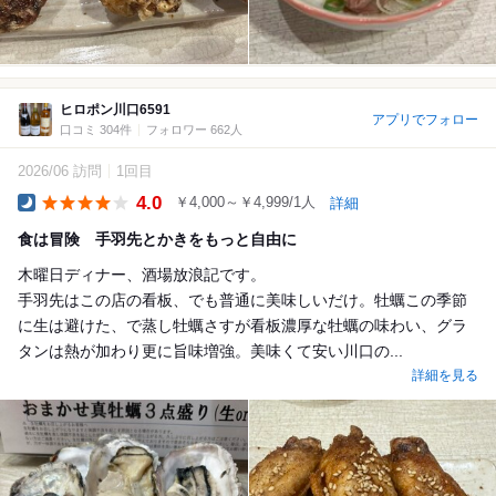
ヒロポン川口6591
アプリでフォロー
口コミ 304件
フォロワー 662人
2026/06 訪問
1回目
4.0
￥4,000～￥4,999/1人
詳細
Dinner
食は冒険 手羽先とかきをもっと自由に
木曜日ディナー、酒場放浪記です。
手羽先はこの店の看板、でも普通に美味しいだけ。牡蠣この季節
に生は避けた、で蒸し牡蠣さすが看板濃厚な牡蠣の味わい、グラ
タンは熱が加わり更に旨味増強。美味くて安い川口の...
詳細を見る