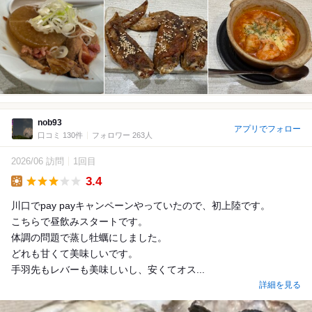
nob93
アプリでフォロー
口コミ 130件
フォロワー 263人
2026/06 訪問
1回目
3.4
Lunch
川口でpay payキャンペーンやっていたので、初上陸です。
こちらで昼飲みスタートです。
体調の問題で蒸し牡蠣にしました。
どれも甘くて美味しいです。
手羽先もレバーも美味しいし、安くてオス...
詳細を見る