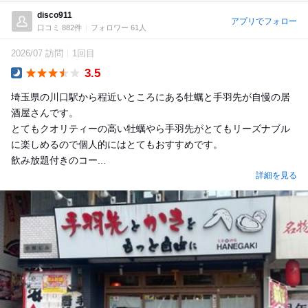
disco911
アプリでフォロー
口コミ 882件
フォロワー 61人
2026/07 訪問
1回目
3.5
Dinner
埼玉県の川口駅から程近いところにある牡蠣と手羽先が自慢の居
酒屋さんです。
とてもクオリティーの高い牡蠣やら手羽先がとてもリーズナブル
に楽しめるので個人的にはとてもおすすめです。
飲み放題付きのコー...
詳細を見る