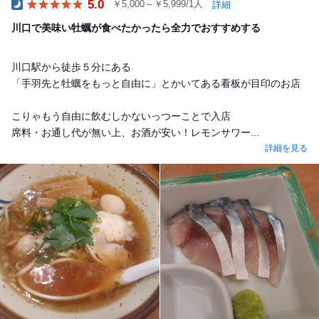
5.0
￥5,000～￥5,999/1人
詳細
Dinner
川口で美味い牡蠣が食べたかったら全力でおすすめする
川口駅から徒歩５分にある
「手羽先と牡蠣をもっと自由に」とかいてある看板が目印のお店
こりゃもう自由に飲むしかないっつーことで入店
席料・お通し代が無い上、お酒が安い！レモンサワー...
詳細を見る