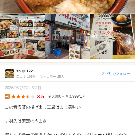
shuji0122
アプリでフォロー
口コミ 105件
フォロワー 25人
2026/06 訪問
6回目
3.5
￥3,000～￥3,999/1人
Lunch
この青海苔の揚げ出し豆腐はまじ美味い
手羽先は安定のうまさ
鶏もものチーズ焼きみたいなのはもう少しボリュームほしいかな