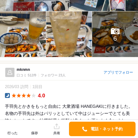
6
mknmn
アプリでフォロー
口コミ 512件
フォロワー 23人
2026/03 訪問
1回目
4.0
Dinner
手羽先とかきをもっと自由に 大衆酒場 HANEGAKIに行きました。
名物の手羽先は外はパリッとしていて中はジューシーでとても美
味しかったです。牡蠣料理も種類が多く、お酒とよく合いまし
た。店内はにぎやか...
電話・ネット予約
行った
保存
共有
詳細を見る