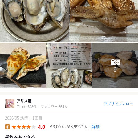
9
アリス姫
アプリでフォロー
口コミ 393件
フォロワー 354人
2026/05 訪問
1回目
4.0
￥3,000～￥3,999/1人
詳細
Lunch
昼飲みもできる。