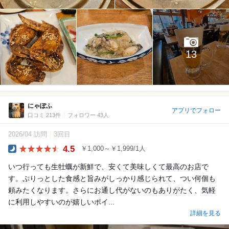
13
にゃぽふ
アプリでフォロー
口コミ 213件
フォロワー 43人
2026/04 訪問
3回目
4.5
￥1,000～￥1,999/1人
Dinner
いつ行っても生牡蠣が新鮮で、安くて美味しくて最高のお店で
す。ぷりっとした食感と旨みがしっかり感じられて、つい何個も
頼みたくなります。さらにお通し代がないのもありがたく、気軽
に利用しやすいのが嬉しいポイ...
詳細を見る