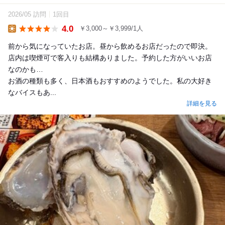
2026/05 訪問
1回目
4.0
￥3,000～￥3,999/1人
Lunch
前から気になっていたお店。昼から飲めるお店だったので即決。
店内は喫煙可で客入りも結構ありました。予約した方がいいお店
なのかも…
お酒の種類も多く、日本酒もおすすめのようでした。私の大好き
なバイスもあ...
詳細を見る