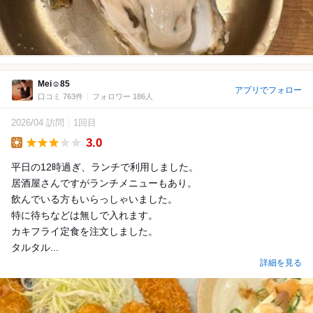
Mei☺︎85
アプリでフォロー
口コミ 763件
フォロワー 186人
2026/04 訪問
1回目
3.0
Lunch
平日の12時過ぎ、ランチで利用しました。
居酒屋さんですがランチメニューもあり。
飲んでいる方もいらっしゃいました。
特に待ちなどは無しで入れます。
カキフライ定食を注文しました。
タルタル...
詳細を見る