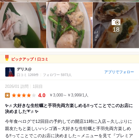
18
ピックアップ！口コミ
デリス@
アプリでフォロー
口コミ 1269件
フォロワー 5973人
2026/01 訪問
1回目
4.0
￥3,000～￥3,999/1人
Lunch
✨♬大好きな生牡蠣と手羽先両方楽しめる‼️ってことでこのお店に
決めました➰♬✨
今年食べログで12回目の予約しての開店11時に入店～久しぶりに
親友たちと楽しいハシゴ酒～大好きな生牡蠣と手羽先両方楽しめ
る‼️ってことでこのお店に決めました～メニューを見て『プレミア