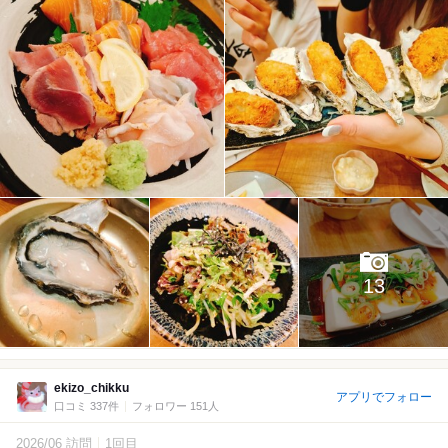
13
ekizo_chikku
アプリでフォロー
口コミ 337件
フォロワー 151人
2026/06 訪問
1回目