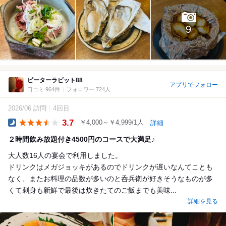
9
ピーターラビット88
アプリでフォロー
口コミ 964件
フォロワー 724人
2026/06 訪問
4回目
3.7
￥4,000～￥4,999/1人
詳細
Dinner
２時間飲み放題付き4500円のコースで大満足♪
大人数16人の宴会で利用しました。
ドリンクはメガジョッキがあるのでドリンクが遅いなんてことも
なく、またお料理の品数が多いのと呑兵衛が好きそうなものが多
くて刺身も新鮮で最後は炊きたてのご飯までも美味...
詳細を見る