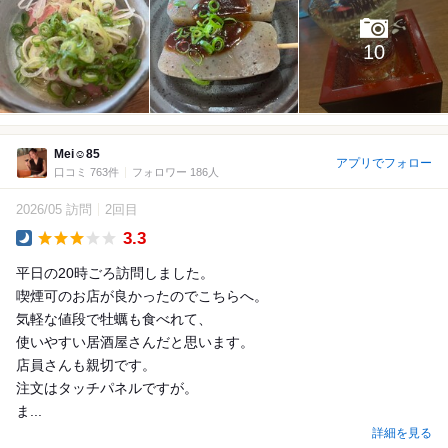
10
Mei☺︎85
アプリでフォロー
口コミ 763件
フォロワー 186人
2026/05 訪問
2回目
3.3
Dinner
平日の20時ごろ訪問しました。
喫煙可のお店が良かったのでこちらへ。
気軽な値段で牡蠣も食べれて、
使いやすい居酒屋さんだと思います。
店員さんも親切です。
注文はタッチパネルですが。
ま...
詳細を見る