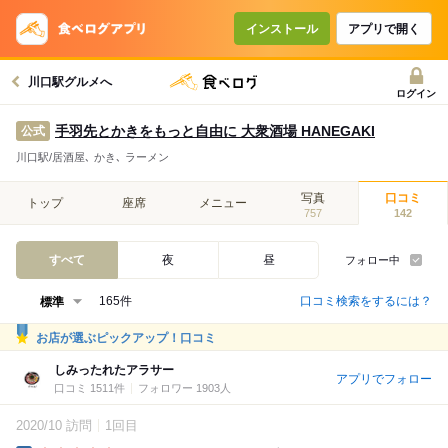
インストール
アプリで開く
川口駅グルメへ
ログイン
手羽先とかきをもっと自由に 大衆酒場 HANEGAKI
公式
川口駅/居酒屋､ かき､ ラーメン
写真
口コミ
トップ
座席
メニュー
757
142
すべて
夜
昼
フォロー中
口コミ検索をするには？
165件
お店が選ぶピックアップ！口コミ
しみったれたアラサー
アプリでフォロー
口コミ 1511件
フォロワー 1903人
2020/10 訪問
1回目