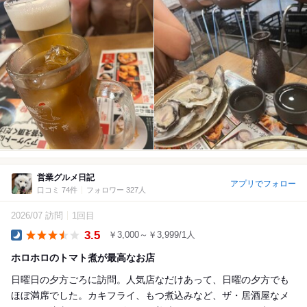
営業グルメ日記
アプリでフォロー
口コミ 74件
フォロワー 327人
2026/07 訪問
1回目
3.5
￥3,000～￥3,999/1人
Dinner
ホロホロのトマト煮が最高なお店
日曜日の夕方ごろに訪問。人気店なだけあって、日曜の夕方でも
ほぼ満席でした。カキフライ、もつ煮込みなど、ザ・居酒屋なメ