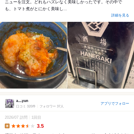
ニューを注文。どれもハズレなく美味しかったです。その中で
も、トマト煮がとにかく美味し...
詳細を見る
a....yun
アプリでフォロー
口コミ 320件
フォロワー 37人
2026/07 訪問
1回目
3.5
Lunch