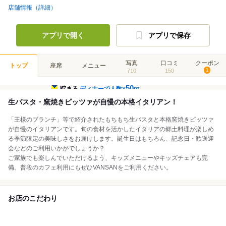
店舗情報（詳細）
アプリで開く
アプリで保存
写真
口コミ
クーポン
トップ
座席
メニュー
710
150
1
50
貯まる
ディナーで人数×
pt
生パスタ・窯焼きピッツァが自慢の本格イタリアン！
「王様のブランチ」等で紹介されたもちもち生パスタと本格窯焼きピッツァ
が自慢のイタリアンです。旬の食材を活かしたイタリアの郷土料理が楽しめ
る季節限定の美味しさをお届けします。誕生日はもちろん、記念日・歓送迎
会などのご利用いかがでしょうか？
ご家族でも楽しんでいただけるよう、キッズメニューやキッズチェアも完
備。普段のカフェ利用にもぜひVANSANをご利用ください。
お店のこだわり