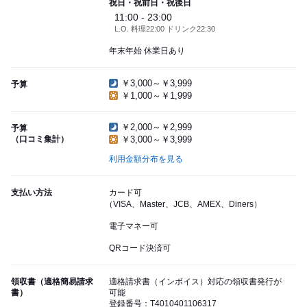
祝日・祝前日・祝後日
11:00 - 23:00
L.O. 料理22:00 ドリンク22:30
年末年始 休業日あり
￥3,000～￥3,999
予算
￥1,000～￥1,999
￥2,000～￥2,999
予算
（口コミ集計）
￥3,000～￥3,999
利用金額分布を見る
支払い方法
カード可
（VISA、Master、JCB、AMEX、Diners）
電子マネー可
QRコード決済可
領収書（適格簡易請求
適格請求書（インボイス）対応の領収書発行が
書）
可能
登録番号：T4010401106317