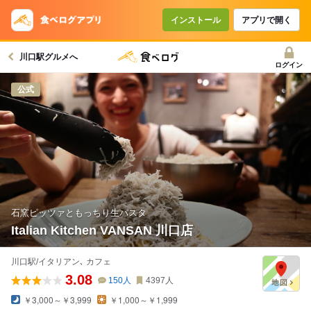
コースで使えるクーポン
戻る
インストール
アプリで開く
川口駅グルメへ
クーポンを利用せず予約する
ログイン
公式
石窯ピッツァともっちり生パスタ
Italian Kitchen VANSAN 川口店
川口駅/イタリアン､ カフェ
3.08
150
人
4397
人
￥3,000～￥3,999
￥1,000～￥1,999