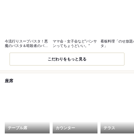
今流行りスープパスタ！悪
ママ会・女子会など”バンサ
看板料理「のせ放題
魔のパスタ＆暗殺者のパス
ンってちょうどいい。”
タ」
タ
こだわりをもっと見る
座席
テーブル席
カウンター
テラス