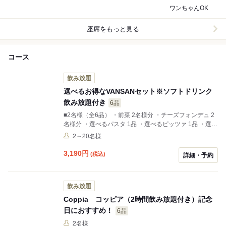
ワンちゃんOK
座席をもっと見る
コース
飲み放題
選べるお得なVANSANセット※ソフトドリンク
飲み放題付き
6品
■2名様（全6品） ・前菜 2名様分 ・チーズフォンデュ 2
名様分 ・選べるパスタ 1品 ・選べるピッツァ 1品 ・選べ
るドルチェ 2品 ■3名様（全8品） ・前菜 3名様分 ・チー
2～20名様
ズフォンデュ 3名様分 ・選べるパスタ 2品 ・選べるピッ
ツァ 1品 ・選べるドルチェ 3品 ■4名様以上 上記の組み
3,190
円
(税込)
詳細・予約
合わせでご用意いたします。
飲み放題
Coppia コッピア（2時間飲み放題付き）記念
日におすすめ！
6品
2名様