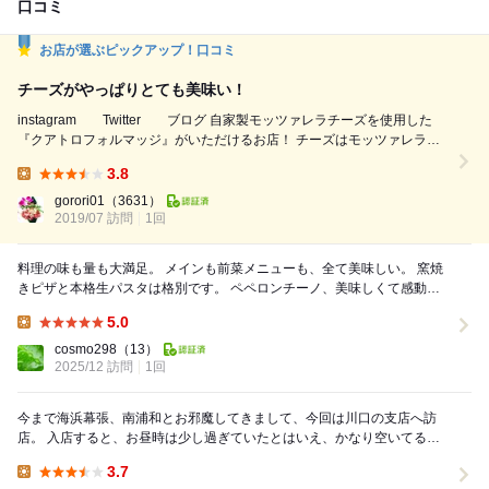
口コミ
お店が選ぶピックアップ！口コミ
チーズがやっぱりとても美味い！
instagram Twitter ブログ 自家製モッツァレラチーズを使用した
『クアトロフォルマッジ』がいただけるお店！ チーズはモッツァレラチ
ーズの他、ゴルゴンゾーラとラクレット、グラナパダーノを使用。 その
3.8
上からどっぷりと蜂蜜をかけていただきます 濃厚なチーズの味わいを堪
Lunch:
能できるピザ！ クルミのアクセントも良くとても美味しいです！ チーズ
gorori01
（3631）
2019/07 訪問
好きは是非♬ ...
1回
料理の味も量も大満足。 メインも前菜メニューも、全て美味しい。 窯焼
きピザと本格生パスタは格別です。 ペペロンチーノ、美味しくて感動し
ました。 サービスも親切丁寧で、店...
5.0
Lunch:
cosmo298
（13）
2025/12 訪問
1回
今まで海浜幕張、南浦和とお邪魔してきまして、今回は川口の支店へ訪
店。 入店すると、お昼時は少し過ぎていたとはいえ、かなり空いてる。
それでも何故か「少々お待ちください」との...
3.7
Lunch: