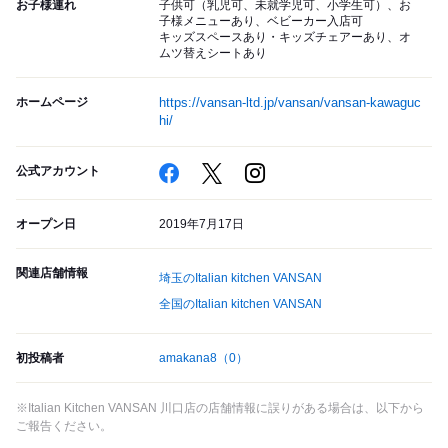
お子様連れ
子供可（乳児可、未就学児可、小学生可）、お
子様メニューあり、ベビーカー入店可
キッズスペースあり・キッズチェアーあり、オ
ムツ替えシートあり
ホームページ
https://vansan-ltd.jp/vansan/vansan-kawaguc
hi/
公式アカウント
オープン日
2019年7月17日
関連店舗情報
埼玉のItalian kitchen VANSAN
全国のItalian kitchen VANSAN
初投稿者
amakana8
（0）
※Italian Kitchen VANSAN 川口店の店舗情報に誤りがある場合は、以下から
ご報告ください。