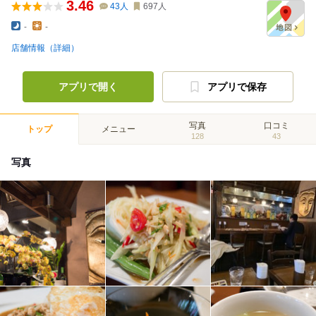
3.46
43
人
697
人
-
-
店舗情報（詳細）
アプリで開く
アプリで保存
写真
口コミ
トップ
メニュー
128
43
写真