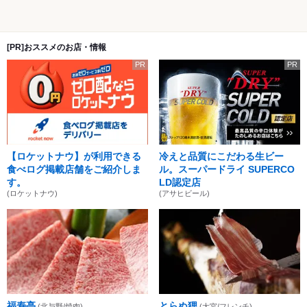
[PR]おススメのお店・情報
PR
PR
【ロケットナウ】が利用できる
冷えと品質にこだわる生ビー
食べログ掲載店舗をご紹介しま
ル。スーパードライ SUPERCO
す。
LD認定店
(ロケットナウ)
(アサヒビール)
福寿亭
とらぬ狸
(北与野/焼肉)
(大宮/フレンチ)