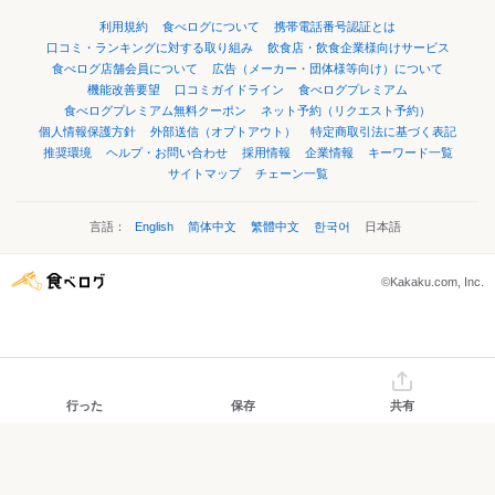
利用規約
食べログについて
携帯電話番号認証とは
口コミ・ランキングに対する取り組み
飲食店・飲食企業様向けサービス
食べログ店舗会員について
広告（メーカー・団体様等向け）について
機能改善要望
口コミガイドライン
食べログプレミアム
食べログプレミアム無料クーポン
ネット予約（リクエスト予約）
個人情報保護方針
外部送信（オプトアウト）
特定商取引法に基づく表記
推奨環境
ヘルプ・お問い合わせ
採用情報
企業情報
キーワード一覧
サイトマップ
チェーン一覧
言語：
English
简体中文
繁體中文
한국어
日本語
©Kakaku.com, Inc.
行った
保存
共有