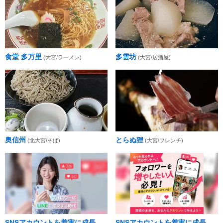
食堂 多万里
多雲坊
(大宮/ラーメン)
(大宮/居酒屋)
奥信州
とらぬ狸
(北大宮/そば)
(大宮/フレンチ)
SNSアカウントを着実に成長。
SNSアカウントを着実に成長。