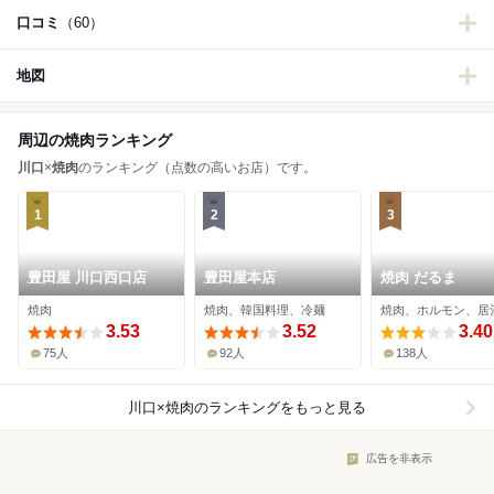
口コミ
（60）
地図
周辺の焼肉ランキング
川口
×
焼肉
のランキング（点数の高いお店）です。
1
2
3
豊田屋 川口西口店
豊田屋本店
焼肉 だるま
焼肉
焼肉、韓国料理、冷麺
焼肉、ホルモン、居
3.53
3.52
3.40
75人
92人
138人
川口×焼肉
のランキングをもっと見る
広告を非表示