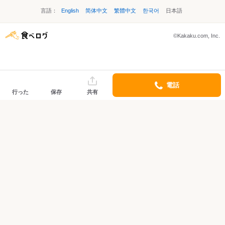
言語：
English
简体中文
繁體中文
한국어
日本語
©Kakaku.com, Inc.
電話
行った
保存
共有