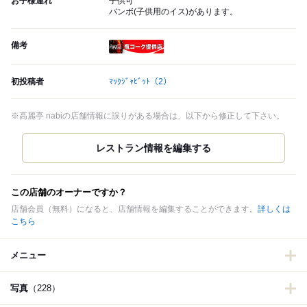
お子様連れ
子供可
バンボ(子供用のイス)があります。
備考
瓶コーク提供店
初投稿者
ﾏｯｸｼﾞｬﾋﾞｯﾄ
（2）
※高麗亭 nabiの店舗情報に誤りがある場合は、以下から修正して下さい。
この店舗のオーナーですか？
店舗会員（無料）になると、店舗情報を編集することができます。
詳しくは
こちら
メニュー
写真
（228）