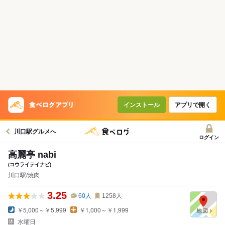
インストール
アプリで開く
川口駅グルメへ
ログイン
高麗亭 nabi
(コウライテイナビ)
川口駅/焼肉
3.25
60
人
1258
人
￥5,000～￥5,999
￥1,000～￥1,999
水曜日