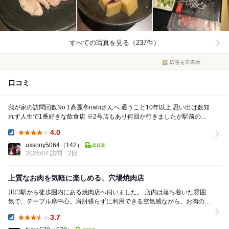
すべての写真を見る（237件）
広告を非表示
口コミ
我が家の訪問回数No.1高麗亭nabiさんへ 通うこと10年以上 思い出は数知
れず人生で1番好きな飲食店 ※2号店もあり何回か行きましたが駅前の本
店を必ず選びます 駅前...
4.0
Dinner:
uxsony5064
（142）
2026/07 訪問
2回
上質なお肉を気軽に楽しめる、穴場焼肉店
川口駅から徒歩圏内にある焼肉店へ伺いました。 店内は落ち着いた雰囲
気で、テーブル席中心。肩肘張らずに利用できる空気感ながら、お肉のク
オリティは想像以上でした。 今回特に...
3.7
Dinner: