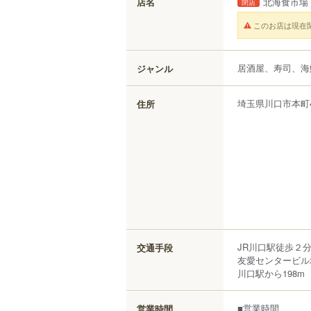
店名
北海食市場 
閉店
このお店は現在
居酒屋、寿司、海
ジャンル
埼玉県
川口市
本町
住所
JR川口駅徒歩２
交通手段
友愛センタービル
川口駅から198m
■営業時間
営業時間