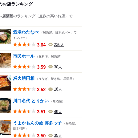
のお店ランキング
×居酒屋
のランキング
（点数の高いお店）
で
酒場わたなべ
（居酒屋、日本酒バー、ワ
インバー）
3.64
236
人
市民ホール
（豚料理、居酒屋）
3.59
30
人
炭火焼円相
（うなぎ、焼き鳥、居酒屋）
3.52
18
人
川口名代 とりかい
（居酒屋）
3.51
49
人
うまかもんの旅 博多っ子
（居酒屋、
日本料理）
3.50
35
人