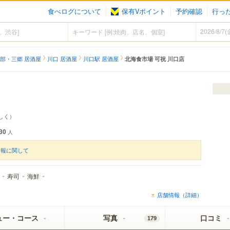
食べログについて
保有Vポイント
予約確認
行っ
部・三郷 居酒屋
川口 居酒屋
川口駅 居酒屋
北海食市場 可祝 川口店
しく）
30
人
情報に関して
寿司
海鮮
店舗情報（詳細）
ュー・コース
写真
口コミ
179