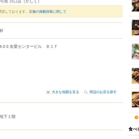
可祝 川口店
（かしく）
閉店しております。
店舗の掲載情報に関して
鮮
4-2-3
友愛センタービル Ｂ１Ｆ
大きな地図を見る
周辺のお店を探す
分
地下１階
食べ