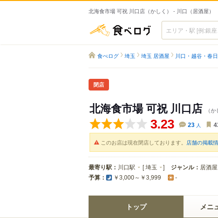
北海食市場 可祝 川口店（かしく） - 川口（居酒屋）
食べログ
食べログ
埼玉
埼玉 居酒屋
川口・越谷・春日
閉店
北海食市場 可祝 川口店
（か
3.23
23
人
4
このお店は現在閉店しております。
店舗の掲載
最寄り駅：
川口駅
[
埼玉
]
ジャンル：
居酒屋
予算：
￥3,000～￥3,999
-
トップ
メニ