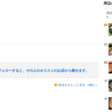
周辺
川口
す。
1
2
3
フォローすると、その人のオススメのお店から探せます。
4
口コミ
をもっと見る （
23
人）
5