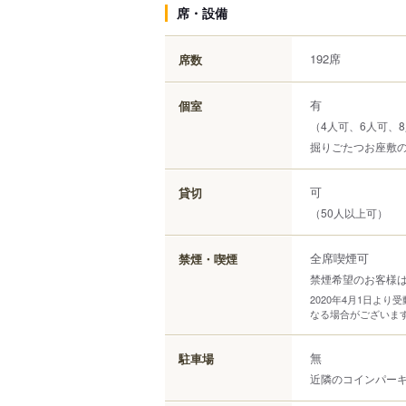
席・設備
192席
席数
有
個室
（4人可、6人可、8
掘りごたつお座敷
可
貸切
（50人以上可）
全席喫煙可
禁煙・喫煙
禁煙希望のお客様
2020年4月1日よ
なる場合がございま
無
駐車場
近隣のコインパー