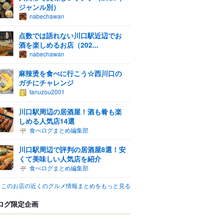
ジャンル別）
nabechawan
点数では語れない川口駅近辺でお
酒を楽しめるお店（202...
nabechawan
麻辣烫を食べに行こう☆西川口の
ガチにチャレンジ
tanuzou2001
川口駅周辺の居酒屋！酒も肴も楽
しめる人気店14選
食べログまとめ編集部
川口駅周辺で評判の居酒屋8選！安
くて美味しい人気店を紹介
食べログまとめ編集部
このお店の近くのグルメ情報まとめをもっと見る
ログ限定企画