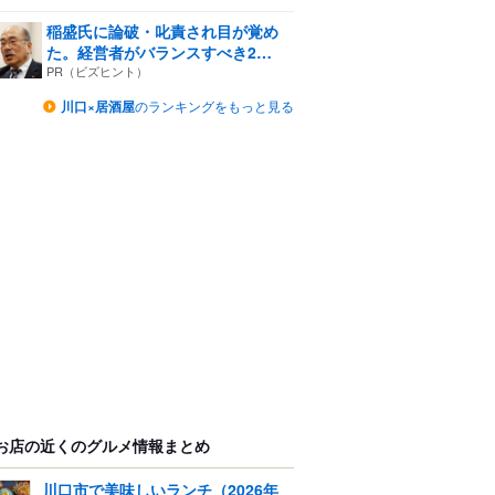
稲盛氏に論破・叱責され目が覚め
た。経営者がバランスすべき2
つ...
PR（ビズヒント）
川口×居酒屋
のランキングをもっと見る
お店の近くのグルメ情報まとめ
川口市で美味しいランチ（2026年