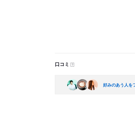
口コミ
？
好みのあう人を