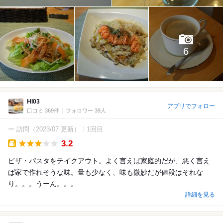
6
HI03
アプリでフォロー
口コミ 369件
フォロワー 39人
ー 訪問
（2023/07 更新）
1回目
3.2
Takeout
ピザ・パスタをテイクアウト。よく言えば家庭的だが、悪く言え
ば家で作れそうな味。量も少なく、味も微妙だが値段はそれな
り。。。うーん。。。
詳細を見る