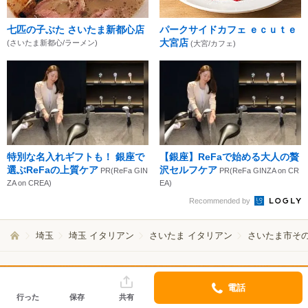
七匹の子ぶた さいたま新都心店
パークサイドカフェ ｅｃｕｔｅ
大宮店
(さいたま新都心/ラーメン)
(大宮/カフェ)
特別な名入れギフトも！ 銀座で
【銀座】ReFaで始める大人の贅
選ぶReFaの上質ケア
沢セルフケア
PR(ReFa GIN
PR(ReFa GINZA on CR
ZA on CREA)
EA)
Recommended by
埼玉
埼玉 イタリアン
さいたま イタリアン
さいたま市その
電話
行った
保存
共有