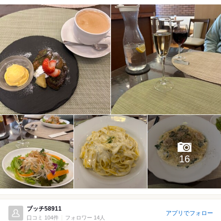
16
ブッチ58911
アプリでフォロー
口コミ 104件
フォロワー 14人