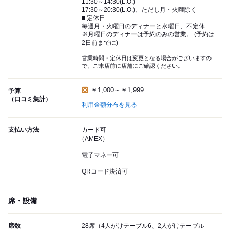
11:30～14:30(L.O.)
17:30～20:30(L.O.)、ただし月・火曜除く
■ 定休日
毎週月・火曜日のディナーと水曜日、不定休
※月曜日のディナーは予約のみの営業。 (予約は
2日前までに)
営業時間・定休日は変更となる場合がございますの
で、ご来店前に店舗にご確認ください。
￥1,000～￥1,999
予算
（口コミ集計）
利用金額分布を見る
支払い方法
カード可
（AMEX）
電子マネー可
QRコード決済可
席・設備
席数
28席（4人がけテーブル6、2人がけテーブル