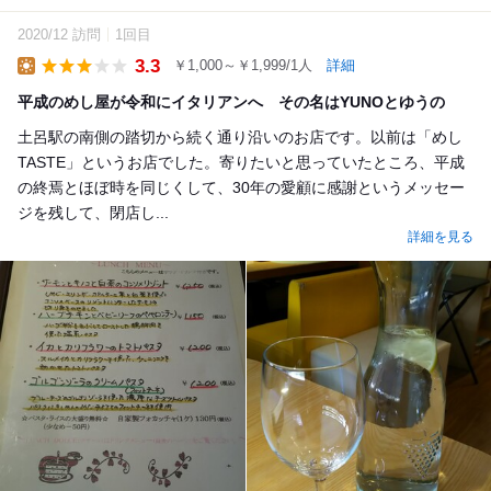
2020/12 訪問
1回目
3.3
￥1,000～￥1,999/1人
詳細
Lunch
平成のめし屋が令和にイタリアンへ その名はYUNOとゆうの
土呂駅の南側の踏切から続く通り沿いのお店です。以前は「めし
TASTE」というお店でした。寄りたいと思っていたところ、平成
の終焉とほぼ時を同じくして、30年の愛顧に感謝というメッセー
ジを残して、閉店し...
詳細を見る