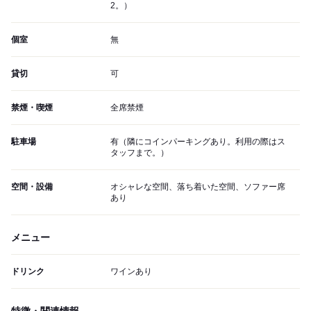
2。）
個室
無
貸切
可
禁煙・喫煙
全席禁煙
駐車場
有（隣にコインパーキングあり。利用の際はス
タッフまで。）
空間・設備
オシャレな空間、落ち着いた空間、ソファー席
あり
メニュー
ドリンク
ワインあり