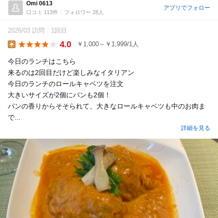
Omi 0613
アプリでフォロー
口コミ 113件
フォロワー 28人
2026/03 訪問
1回目
4.0
￥1,000～￥1,999/1人
Lunch
今日のランチはこちら
来るのは2回目だけど楽しみなイタリアン
今日のランチのロールキャベツを注文
大きいサイズが2個にパンも2個！
パンの香りからそそられて、大きなロールキャベツも中のお肉ま
で...
詳細を見る