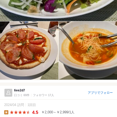
6ee2d7
アプリでフォロー
口コミ 69件
フォロワー 17人
2024/04 訪問
1回目
4.5
￥2,000～￥2,999/1人
Lunch