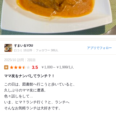
すまいるYOU
アプリでフォロー
口コミ 1512件
フォロワー 389人
2025/10 訪問
2回目
3.5
￥1,000～￥1,999/1人
Lunch
ママ友をナンパしてランチ？！
この日は、図書館へ行こうと歩いていると、
久しぶりのママ友に遭遇。
色々話しをして…
いま、ヒマ？ランチ行く？と、ランチへ
そんなお気軽ランチは大好きです。