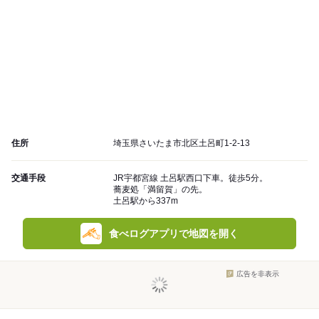
住所
埼玉県さいたま市北区土呂町1-2-13
交通手段
JR宇都宮線 土呂駅西口下車。徒歩5分。
蕎麦処「満留賀」の先。
土呂駅から337m
食べログアプリで地図を開く
広告を非表示