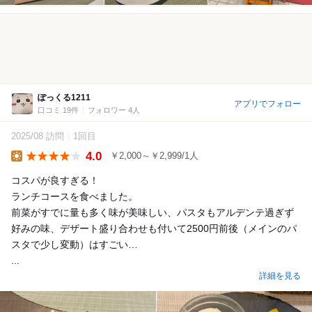
ぽっくる1211
アプリでフォロー
口コミ 19件
フォロワー 4人
2025/08 訪問
1回目
4.0
￥2,000～￥2,999/1人
Lunch
コスパが良すぎる！
ランチコースを食べました。
前菜がすでに量も多く味が美味しい、パスタもアルデンテ過ぎず
好みの味、デザート盛り合わせも付いて2500円前後（メインのパ
スタで少し変動）はすごい…
...
詳細を見る