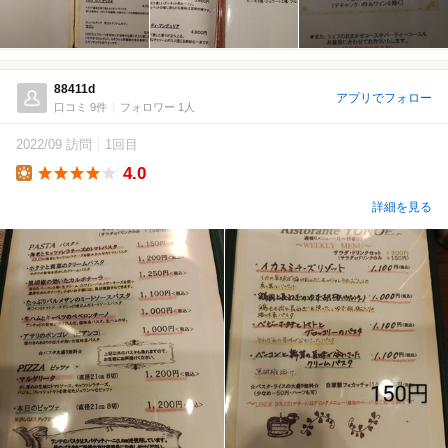
88411d
アプリでフォロー
口コミ 9件
フォロワー 1人
2022/09 訪問
1回目
4.0
Lunch
詳細を見る