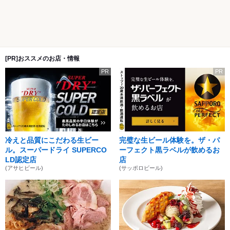
[PR]おススメのお店・情報
PR
PR
冷えと品質にこだわる生ビー
完璧な生ビール体験を。ザ・パ
ル。スーパードライ SUPERCO
ーフェクト黒ラベルが飲めるお
LD認定店
店
(アサヒビール)
(サッポロビール)