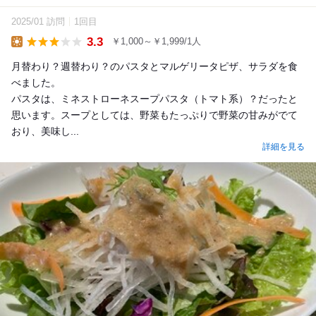
2025/01 訪問
1回目
3.3
￥1,000～￥1,999/1人
Lunch
月替わり？週替わり？のパスタとマルゲリータピザ、サラダを食
べました。
パスタは、ミネストローネスープパスタ（トマト系）？だったと
思います。スープとしては、野菜もたっぷりで野菜の甘みがでて
おり、美味し...
詳細を見る