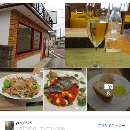
8
yzou3525
アプリでフォロー
口コミ 1245件
フォロワー 309人