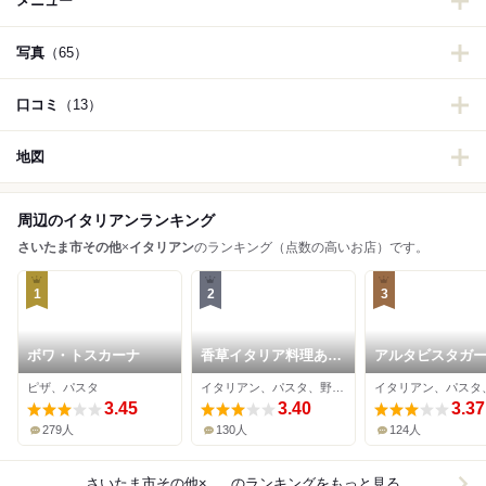
メニュー
写真
（65）
口コミ
（13）
地図
周辺のイタリアンランキング
さいたま市その他
×
イタリアン
のランキング（点数の高いお店）です。
1
2
3
ボワ・トスカーナ
香草イタリア料理あら
アルタビスタガ
じん
ピザ、パスタ
イタリアン、パスタ、野菜料理
3.45
3.40
3.37
279人
130人
124人
さいたま市その他×イタリアン
のランキングをもっと見る