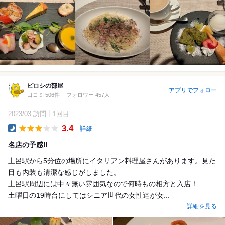
ピロシの部屋
アプリでフォロー
口コミ 506件
フォロワー 457人
2023/03 訪問
1回目
3.4
詳細
Dinner
名店の予感‼️
土呂駅から5分位の場所にイタリアン料理屋さんがあります。見た
目も内装も清潔な感じがしました。
土呂駅周辺には中々無い雰囲気なので何時もの相方と入店！
土曜日の19時台にしてはシニア世代の女性達が女...
詳細を見る