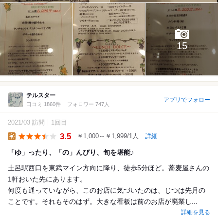
15
テルスター
アプリでフォロー
口コミ 1860件
フォロワー 747人
2021/03 訪問
1回目
3.5
￥1,000～￥1,999/1人
詳細
Lunch
「ゆ」ったり、「の」んびり、旬を堪能♪
土呂駅西口を東武マイン方向に降り、徒歩5分ほど。蕎麦屋さんの
1軒おいた先にあります。
何度も通っていながら、このお店に気づいたのは、じつは先月の
ことです。それもそのはず。大きな看板は前のお店が廃業し...
詳細を見る