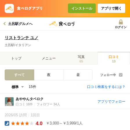
インストール
アプリで開く
土呂駅グルメへ
ログイン
リストランテ ユノ
土呂駅/イタリアン
写真
口コミ
トップ
メニュー
65
13
すべて
夜
昼
フォロー中
口コミ検索をするには？
15件
あややんタベロク
アプリでフォロー
口コミ 18件
フォロワー 34人
2026/05 訪問
1回目
4.0
￥3,000～￥3,999/1人
Dinner