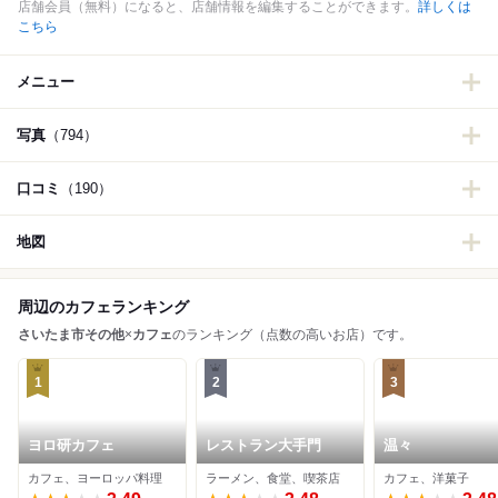
店舗会員（無料）になると、店舗情報を編集することができます。
詳しくは
こちら
メニュー
写真
（794）
口コミ
（190）
地図
周辺のカフェランキング
さいたま市その他
×
カフェ
のランキング（点数の高いお店）です。
1
2
3
ヨロ研カフェ
レストラン大手門
温々
カフェ、ヨーロッパ料理
ラーメン、食堂、喫茶店
カフェ、洋菓子