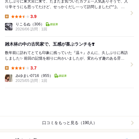
久しぶりに東大宮に来て、たまたま気づいたカフェ⋯人気ありそうで、入
り辛そうにも思ってたけど、せっかくだし⋯って訪問しました(^^;)。 や
っぱり予想以上に混んでたけど、お一人...
3.9
Lunch:
りこるぬ
（306）
2026/06 訪問
1回
雑木林の中の古民家で、五感が喜ぶランチを❣️
数年前に訪れてとても印象に残っていた『温々』さんに、久しぶりに再訪
しました✨ 前回の記憶を頼りに向かいましたが、変わらず趣のある雰囲
気にほっこり(ღ*ˇᴗˇ*)｡o♡ ...
3.7
Lunch:
みゆまい0716
（955）
2025/05 訪問
1回
口コミをもっと見る（190人）