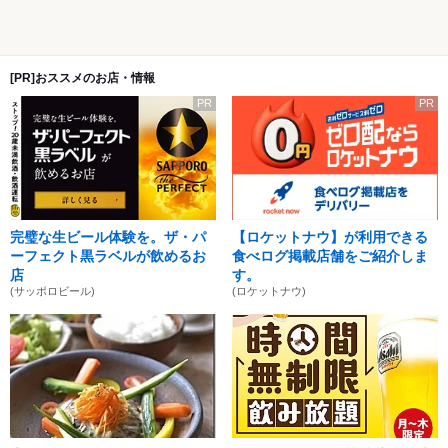
[PR]おススメのお店・情報
PR
PR
完璧な生ビール体験を。ザ・パ
【ロケットナウ】が利用できる
ーフェクト黒ラベルが飲めるお
食べログ掲載店舗をご紹介しま
店
す。
(サッポロビール)
(ロケットナウ)