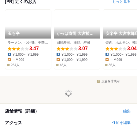
[PR] 近くのお店
もっと見る
玉も亭
かっぱ寿司 大宮植竹
安楽亭 大宮本郷
店
ラーメン、つけ麺、中華料理
回転寿司、海鮮、寿司
焼肉、ホルモン、韓
3.47
3.07
3.04
￥1,000～￥1,999
￥1,000～￥1,999
￥1,000～￥1,999
Dinner:
Dinner:
Dinner:
～￥999
￥1,000～￥1,999
～￥999
Lunch:
Lunch:
Lunch:
264人
48人
35人
広告を非表示
店舗情報（詳細）
編集
アクセス
住所を編集