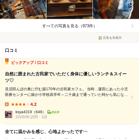
すべての写真を見る（973件）
広告を非表示
口コミ
ピックアップ！口コミ
自然に囲まれた古民家でいただく身体に優しいランチ＆スイー
ツ♡
見沼田んぼの奥に佇む築170年の古民家カフェ。 当時…蓮田にあった小児
医療センターに娘が小学校高学年～二十歳まで通っていた時から気になっ
ていたお店。。。 素敵なマイレビ様も訪れています。 最寄り駅(蓮田駅か
4.2
東大宮駅)からはかなり距離がある為…基本！車での来訪にな...
Lunch:
ksya4319
（649）
2026/06 訪問
1回
全てに温かみを感じ、心地よかったです⋯