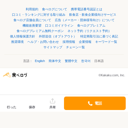
利用規約
食べログについて
携帯電話番号認証とは
口コミ・ランキングに対する取り組み
飲食店・飲食企業様向けサービス
食べログ店舗会員について
広告（メーカー・団体様等向け）について
機能改善要望
口コミガイドライン
食べログプレミアム
食べログプレミアム無料クーポン
ネット予約（リクエスト予約）
個人情報保護方針
外部送信（オプトアウト）
特定商取引法に基づく表記
推奨環境
ヘルプ・お問い合わせ
採用情報
企業情報
キーワード一覧
サイトマップ
チェーン一覧
言語：
English
简体中文
繁體中文
한국어
日本語
©Kakaku.com, Inc.
電話
行った
保存
共有