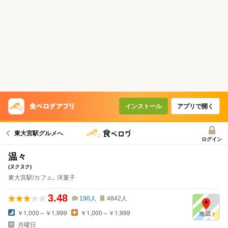
インストール
アプリで開く
東大宮駅グルメへ
ログイン
温々
(ヌクヌク)
東大宮駅/カフェ､ 洋菓子
3.48
190
人
4842
人
￥1,000～￥1,999
￥1,000～￥1,999
月曜日