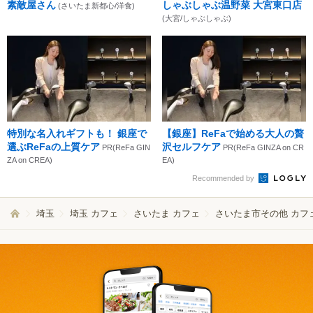
素敵屋さん
しゃぶしゃぶ温野菜 大宮東口店
(さいたま新都心/洋食)
(大宮/しゃぶしゃぶ)
特別な名入れギフトも！ 銀座で
【銀座】ReFaで始める大人の贅
選ぶReFaの上質ケア
沢セルフケア
PR(ReFa GIN
PR(ReFa GINZA on CR
ZA on CREA)
EA)
Recommended by
埼玉
埼玉 カフェ
さいたま カフェ
さいたま市その他 カフ