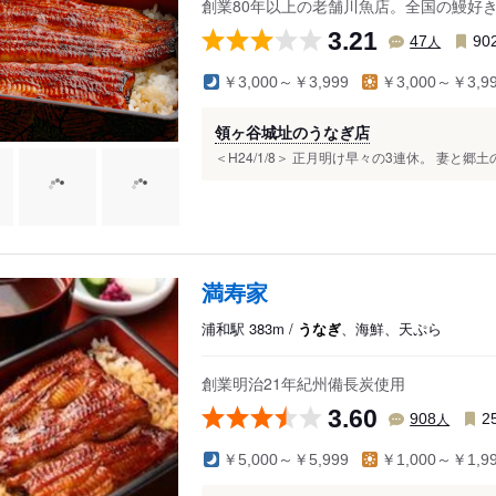
創業80年以上の老舗川魚店。全国の鰻好
3.21
人
47
90
￥3,000～￥3,999
￥3,000～￥3,9
領ヶ谷城址のうなぎ店
＜H24/1/8＞ 正月明け早々の3連休。 妻と郷
満寿家
浦和駅 383m /
うなぎ
、海鮮、天ぷら
創業明治21年紀州備長炭使用
3.60
人
908
2
￥5,000～￥5,999
￥1,000～￥1,9