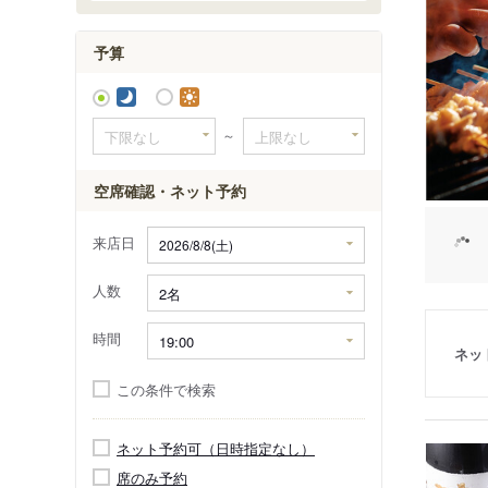
浦和美園
予算
～
空席確認・ネット予約
来店日
人数
時間
ネッ
この条件で検索
ネット予約可（日時指定なし）
席のみ予約