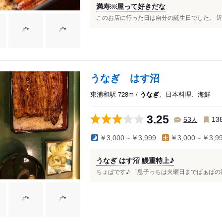
満寿￼屋って好きだな
このお店に行った日は自分の誕生日でした。 近く
うなぎ はす沼
東浦和駅 728m /
うなぎ
、日本料理、海鮮
3.25
人
53
13
￥3,000～￥3,999
￥3,000～￥3,9
うなぎ はす沼 鰻重特上♪
ちょぱです♪ 「息子っちは火曜日までばぁばの家