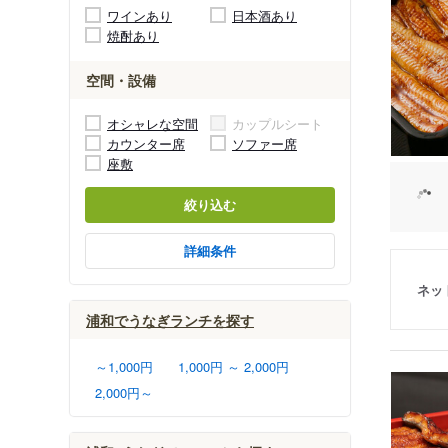
ワインあり
日本酒あり
焼酎あり
空間・設備
オシャレな空間
カップルシート
カウンター席
ソファー席
座敷
絞り込む
詳細条件
ネッ
浦和でうなぎランチを探す
～1,000円
1,000円 ～ 2,000円
2,000円～