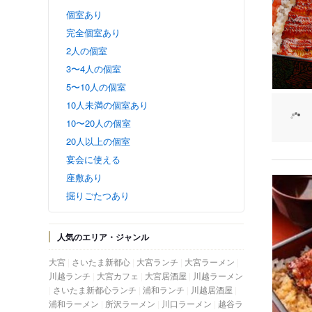
個室あり
完全個室あり
2人の個室
3〜4人の個室
5〜10人の個室
10人未満の個室あり
10〜20人の個室
20人以上の個室
宴会に使える
座敷あり
掘りごたつあり
人気のエリア・ジャンル
大宮
さいたま新都心
大宮ランチ
大宮ラーメン
川越ランチ
大宮カフェ
大宮居酒屋
川越ラーメン
さいたま新都心ランチ
浦和ランチ
川越居酒屋
浦和ラーメン
所沢ラーメン
川口ラーメン
越谷ラ