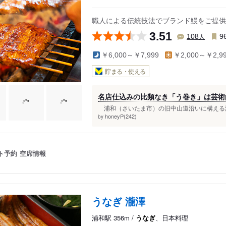
職人による伝統技法でブランド鰻をご提供
3.51
人
108
9
￥6,000～￥7,999
￥2,000～￥2,9
貯まる・使える
名店仕込みの比類なき「う巻き」は芸術
浦和（さいたま市）の旧中山道沿いに構える洒
honeyP(242)
by
ト予約
空席情報
うなぎ 瀧澤
浦和駅 356m /
うなぎ
、日本料理