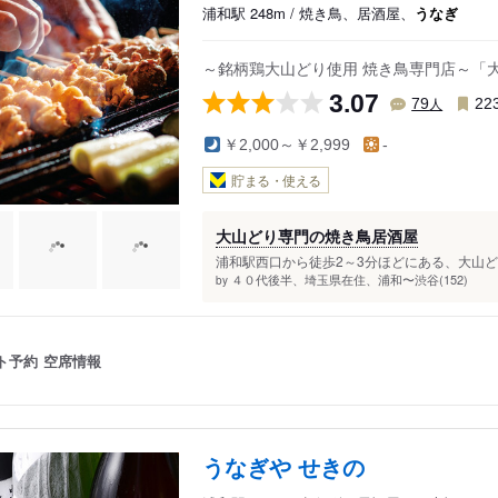
浦和駅 248m / 焼き鳥、居酒屋、
うなぎ
駅
～銘柄鶏大山どり使用 焼き鳥専門店～「大
3.07
人
79
22
￥2,000～￥2,999
-
貯まる・使える
大山どり専門の焼き鳥居酒屋
浦和駅西口から徒歩2～3分ほどにある、大山どり
４０代後半、埼玉県在住、浦和〜渋谷(152)
by
ト予約
空席情報
うなぎや せきの