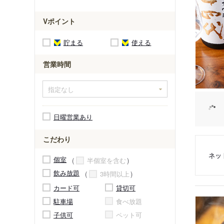
Vポイント
貯まる
使える
営業時間
日曜営業あり
こだわり
ネッ
個室
半個室を含む
飲み放題
3時間以上
カード可
貸切可
駐車場
食べ放題
子供可
ペット可