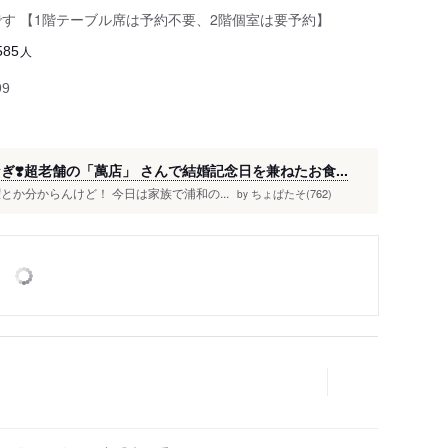
す 【1階テーブル席は予約不要、2階個室は要予約】
人
585
99
ぎ❣️超老舗の「萬店」 さんで結婚記念日を兼ねたお食...
か分からんけど！ 今日は家族で浦和の...
ちょぱたそ(762)
by