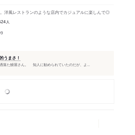
。洋風レストランのような店内でカジュアルに楽しんで◎
人
624
99
的うまさ！
落た鰻屋さん。 知人に勧められていたのだが、よ...