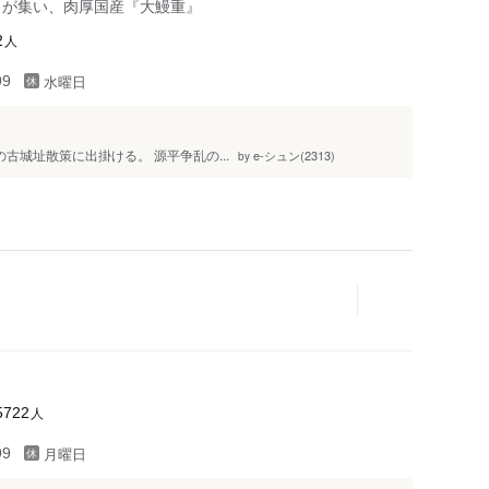
きが集い、肉厚国産『大鰻重』
人
2
水曜日
99
土の古城址散策に出掛ける。 源平争乱の...
e-シュン(2313)
by
人
5722
月曜日
99