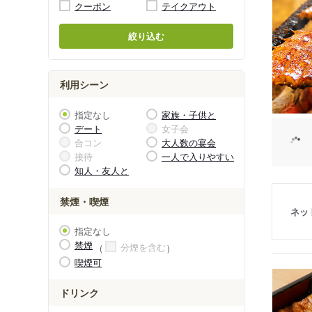
クーポン
テイクアウト
絞り込む
利用シーン
指定なし
家族・子供と
デート
女子会
合コン
大人数の宴会
接待
一人で入りやすい
知人・友人と
禁煙・喫煙
ネッ
指定なし
禁煙
分煙を含む
喫煙可
ドリンク