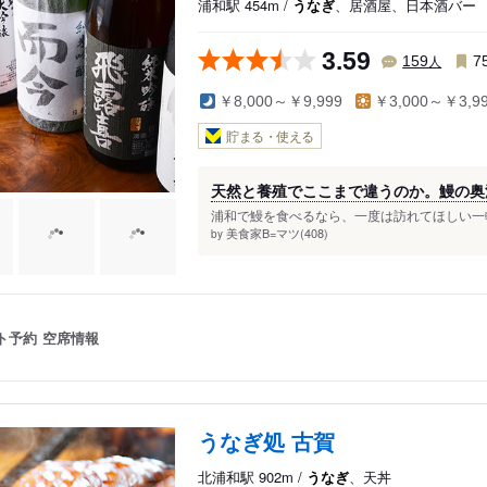
浦和駅 454m /
うなぎ
、居酒屋、日本酒バー
3.59
人
159
7
￥8,000～￥9,999
￥3,000～￥3,9
貯まる・使える
天然と養殖でここまで違うのか。鰻の奥
浦和で鰻を食べるなら、一度は訪れてほしい一軒
美食家B=マツ(408)
by
ト予約
空席情報
うなぎ処 古賀
北浦和駅 902m /
うなぎ
、天丼