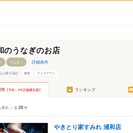
和のうなぎのお店
詳細条件
うなぎ
らに絞り込む
個室
テイクアウト
標準
ランキング
【予約・PR店舗優先順】
駅
を表示
／
全
28
件
やきとり家すみれ 浦和店