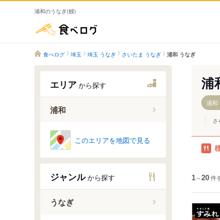
浦和のうなぎ(鰻)
食べログ
食べログ
埼玉
埼玉 うなぎ
さいたま うなぎ
浦和 うなぎ
浦
エリア
から探す
浦和
浦和
さ
西浦和駅
このエリアを地図で見る
武蔵浦和
南浦和駅
ジャンル
から探す
1
東浦和駅
～
20
件
北浦和駅
うなぎ
浦和駅
中浦和駅