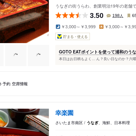
うなぎの街うらわ、創業明治19年の老舗で
3.50
人
198
6
￥3,000～￥3,999
￥3,000～￥3,9
貯まる・使える
GOTO EATポイントを使って浦和のうな
本日はお日柄もよく… ん？良い日なのか？六曜と
ト予約
空席情報
幸楽園
さいたま市南区 /
うなぎ
、海鮮、日本料理