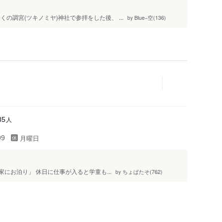
の調宮(ツキノミヤ)神社で参拝をした後、 ...
Blue−空(136)
by
人
85
月曜日
99
にお泊り」 休日に仕事が入ると学童も...
ちょぱたそ(762)
by