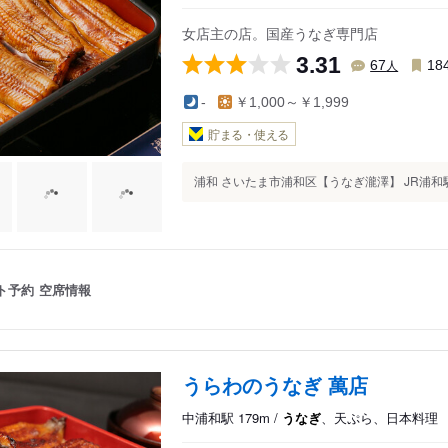
女店主の店。国産うなぎ専門店
3.31
人
67
18
-
￥1,000～￥1,999
貯まる・使える
浦和 さいたま市浦和区【うなぎ瀧澤】 JR浦和駅東口
ト予約
空席情報
うらわのうなぎ 萬店
中浦和駅 179m /
うなぎ
、天ぷら、日本料理