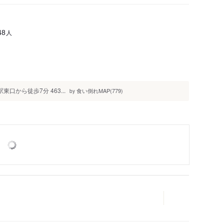
人
48
から徒歩7分‍ 463...
食い倒れMAP(779)
by