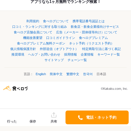
アプリなら1ヶ月無料でランキング検索！
利用規約
食べログについて
携帯電話番号認証とは
口コミ・ランキングに対する取り組み
飲食店・飲食企業様向けサービス
食べログ店舗会員について
広告（メーカー・団体様等向け）について
機能改善要望
口コミガイドライン
食べログプレミアム
食べログプレミアム無料クーポン
ネット予約（リクエスト予約）
個人情報保護方針
外部送信（オプトアウト）
特定商取引法に基づく表記
推奨環境
ヘルプ・お問い合わせ
採用情報
企業情報
キーワード一覧
サイトマップ
チェーン一覧
言語：
English
简体中文
繁體中文
한국어
日本語
©Kakaku.com, Inc.
電話・ネット予約
行った
保存
共有