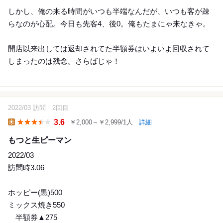
しかし、俺の来る時間がいつも半端なんだが、いつも客が疎
らなのが心配。今日も先客4、後0。俺もたまにゃ来なきゃ。
開店以来出しては返却されてた半額券はいよいよ回収されて
しまったのは残念。さらばじゃ！
2022/03 訪問
2回目
7
3.6
￥2,000～￥2,999/1人
詳細
Lunch
もつと生ピーマン
2022/03
訪問時3.06
ホッピー(黒)500
ミックス焼き550
半額券▲275