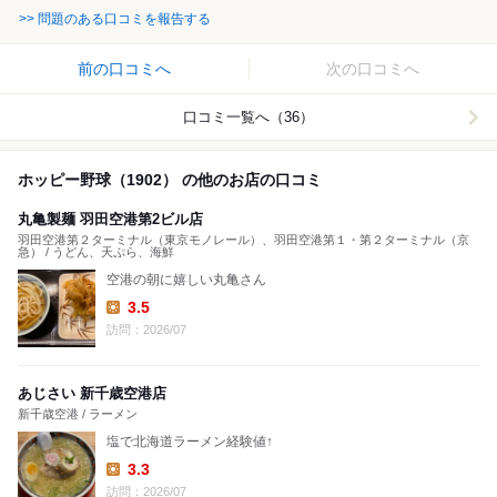
>> 問題のある口コミを報告する
前の口コミへ
次の口コミへ
口コミ一覧へ（36）
ホッピー野球（1902） の他のお店の口コミ
丸亀製麺 羽田空港第2ビル店
羽田空港第２ターミナル（東京モノレール）、羽田空港第１・第２ターミナル（京
急） / うどん、天ぷら、海鮮
空港の朝に嬉しい丸亀さん
3.5
Lunch:
訪問：2026/07
あじさい 新千歳空港店
新千歳空港 / ラーメン
塩で北海道ラーメン経験値↑
3.3
Lunch:
訪問：2026/07