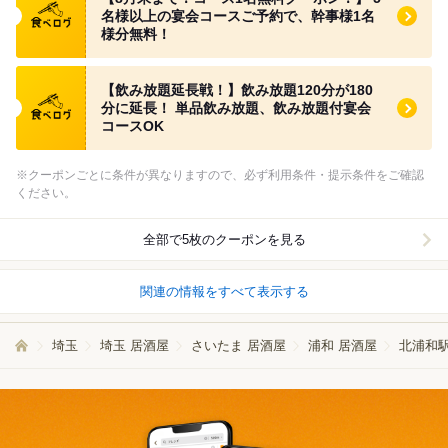
名様以上の宴会コースご予約で、幹事様1名
様分無料！
食べログ クーポン
【飲み放題延長戦！】飲み放題120分が180
分に延長！ 単品飲み放題、飲み放題付宴会
コースOK
※クーポンごとに条件が異なりますので、必ず利用条件・提示条件をご確認
ください。
全部で5枚のクーポンを見る
関連の情報をすべて表示する
埼玉
埼玉 居酒屋
さいたま 居酒屋
浦和 居酒屋
北浦和駅