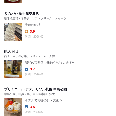
きのとや 新千歳空港店
新千歳空港 / 洋菓子、ソフトクリーム、スイーツ
千歳の斜塔
3.9
Lunch:
訪問：2026/07
蛯天 分店
西４丁目、狸小路、大通 / 天ぷら、天丼
昭和の雰囲気で味わう独特な揚げ方
3.7
Dinner:
訪問：2026/07
プリミエール ホテルリソル札幌 中島公園
中島公園、山鼻９条、東本願寺前 / 洋食
ホテルで札幌のシメ文化を
3.5
Dinner:
訪問：2026/07