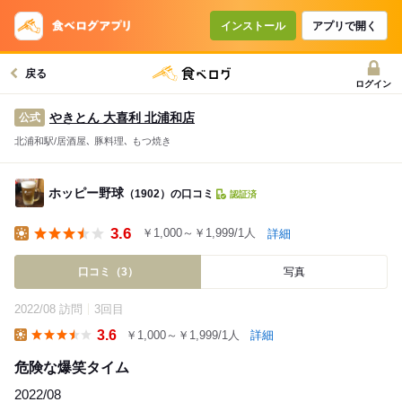
インストール
アプリで開く
戻る
ログイン
やきとん 大喜利 北浦和店
公式
北浦和駅/居酒屋､ 豚料理､ もつ焼き
ホッピー野球
（1902）の口コミ
認証済
3.6
￥1,000～￥1,999/1人
詳細
Lunch
口コミ（3）
写真
2022/08 訪問
3回目
3.6
￥1,000～￥1,999/1人
詳細
Lunch
危険な爆笑タイム
2022/08