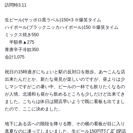
訪問時3.11
生ビール(サッポロ黒ラベル)150×3 ※爆笑タイム
ハイボール(ブラックニッカハイボール)150 ※爆笑タイム
ミックス焼き550
半額券▲275
青唐辛子冷奴350
会計1,075
祝日の15時過ぎにちょいと駅の反対口を散歩。あ〜こんな店
出来たんだとか、新たな発見が楽しいのですが、昼よりは少
しマシですがこの暑い中、ビールの一杯でも飲りたくなるの
が人情。北浦和も昼から飲めるところも少しだけど出来てき
ました。こちらは休日は開店早いようで既に看板も出てまし
たので、ここに決めました。
地下にある店への階段を降りる際、その横の看板が目に入り
真夏なのに凍ってしまいました。生ビール150円⁈∑(ﾟДﾟ)閉店