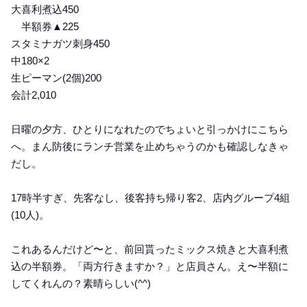
大喜利煮込450
半額券▲225
スタミナガツ刺身450
中180×2
生ピーマン(2個)200
会計2,010
日曜の夕方、ひとりになれたのでちょいと引っかけにこちら
へ。まん防後にランチ営業を止めちゃうのかも確認しなきゃ
だし。
17時半すぎ、先客なし、後客持ち帰り客2、店内グループ4組
(10人)。
これあるんだけど〜と、前回貰ったミックス焼きと大喜利煮
込の半額券。「両方行きますか？」と店員さん。え〜半額に
してくれんの？素晴らしい(^^)