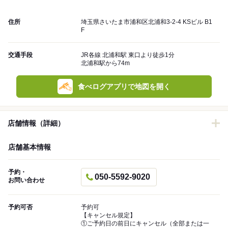
住所
埼玉県さいたま市浦和区北浦和3-2-4 KSビル B1
F
交通手段
JR各線 北浦和駅 東口より徒歩1分
北浦和駅から74m
食べログアプリで地図を開く
店舗情報（詳細）
店舗基本情報
予約・
050-5592-9020
お問い合わせ
予約可否
予約可
【キャンセル規定】
①ご予約日の前日にキャンセル（全部または一