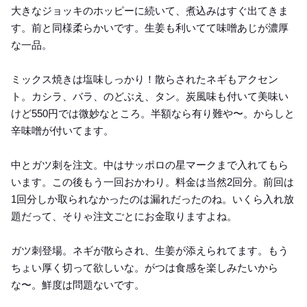
大きなジョッキのホッピーに続いて、煮込みはすぐ出てきま
す。前と同様柔らかいです。生姜も利いてて味噌あじが濃厚
な一品。
ミックス焼きは塩味しっかり！散らされたネギもアクセン
ト。カシラ、バラ、のどぶえ、タン。炭風味も付いて美味い
けど550円では微妙なところ。半額なら有り難や〜。からしと
辛味噌が付いてます。
中とガツ刺を注文。中はサッポロの星マークまで入れてもら
います。この後もう一回おかわり。料金は当然2回分。前回は
1回分しか取られなかったのは漏れだったのね。いくら入れ放
題だって、そりゃ注文ごとにお金取りますよね。
ガツ刺登場。ネギが散らされ、生姜が添えられてます。もう
ちょい厚く切って欲しいな。がつは食感を楽しみたいから
な〜。鮮度は問題ないです。