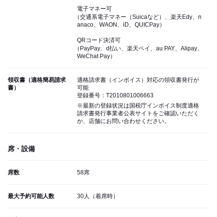
電子マネー可
（交通系電子マネー（Suicaなど）、楽天Edy、n
anaco、WAON、iD、QUICPay）
QRコード決済可
（PayPay、d払い、楽天ペイ、au PAY、Alipay、
WeChat Pay）
領収書（適格簡易請求
適格請求書（インボイス）対応の領収書発行が
書）
可能
登録番号：T2010801006663
※最新の登録状況は国税庁インボイス制度適格
請求書発行事業者公表サイトをご確認いただく
か、店舗にお問い合わせください。
席・設備
席数
58席
最大予約可能人数
30人（着席時）