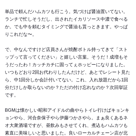
単品で頼んだハムカツも行こう。気づけば醤油置いてない。
ランチで忙しそうだし、出されたイカリソース中濃で食べる
か。でも中を頼むタイミングで醤油も貰っときます。やっぱ
りこれだな〜。
で、中なんですけど店員さんが焼酎ボトル持ってきて「スト
ップって言ってください」と嬉しい言葉。そうだ！成増もそ
うだったわ！カッチカチに固ってぇホッピーになりました。
いつもどおり2回お代わりしたんだけど、あとでレシート見た
ら、中1回分しか会計付いてない。これ、入れ放題だから1回
分だけしか取らないのか？ただの付け忘れなのか？次回挙証
です。
BGMは懐かしい昭和アイドルの曲やらトイレ行けばキョンキ
ョンやら、河合奈保子やら伊藤つかさやら。まぁ良くあるネ
オ大衆酒場ですが、昼飲みもさせてくれ、煮込もハムカツも
素直に美味しいと思いました。良いローカルチェーン店が北