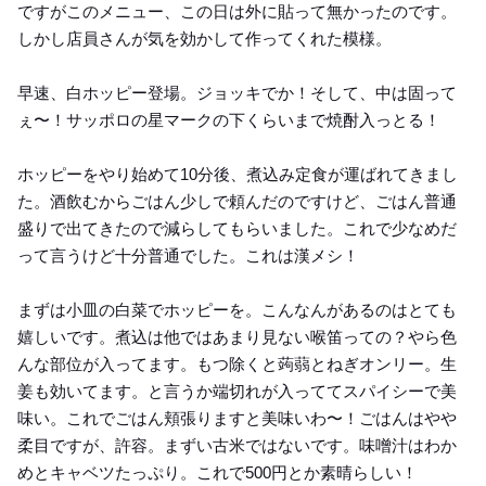
ですがこのメニュー、この日は外に貼って無かったのです。
しかし店員さんが気を効かして作ってくれた模様。
早速、白ホッピー登場。ジョッキでか！そして、中は固って
ぇ〜！サッポロの星マークの下くらいまで焼酎入っとる！
ホッピーをやり始めて10分後、煮込み定食が運ばれてきまし
た。酒飲むからごはん少しで頼んだのですけど、ごはん普通
盛りで出てきたので減らしてもらいました。これで少なめだ
って言うけど十分普通でした。これは漢メシ！
まずは小皿の白菜でホッピーを。こんなんがあるのはとても
嬉しいです。煮込は他ではあまり見ない喉笛っての？やら色
んな部位が入ってます。もつ除くと蒟蒻とねぎオンリー。生
姜も効いてます。と言うか端切れが入っててスパイシーで美
味い。これでごはん頬張りますと美味いわ〜！ごはんはやや
柔目ですが、許容。まずい古米ではないです。味噌汁はわか
めとキャベツたっぷり。これで500円とか素晴らしい！