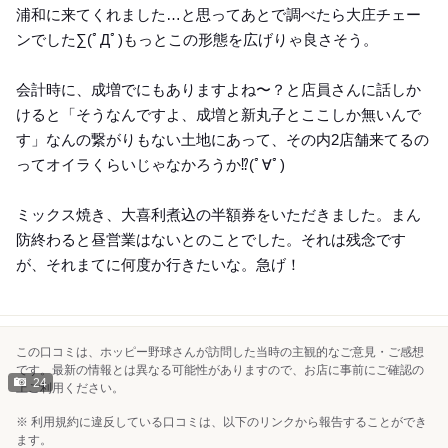
浦和に来てくれました…と思ってあとで調べたら大庄チェー
ンでした∑(ﾟДﾟ)もっとこの形態を広げりゃ良さそう。
会計時に、成増でにもありますよね〜？と店員さんに話しか
けると「そうなんですよ、成増と新丸子とここしか無いんで
す」なんの繋がりもない土地にあって、その内2店舗来てるの
ってオイラくらいじゃなかろうか⁉︎(ﾟ∀ﾟ)
ミックス焼き、大喜利煮込の半額券をいただきました。まん
防終わると昼営業はないとのことでした。それは残念です
が、それまてに何度か行きたいな。急げ！
この口コミは、ホッピー野球さんが訪問した当時の主観的なご意見・ご感想
です。最新の情報とは異なる可能性がありますので、お店に事前にご確認の
24
上ご利用ください。
※ 利用規約に違反している口コミは、以下のリンクから報告することができ
ます。