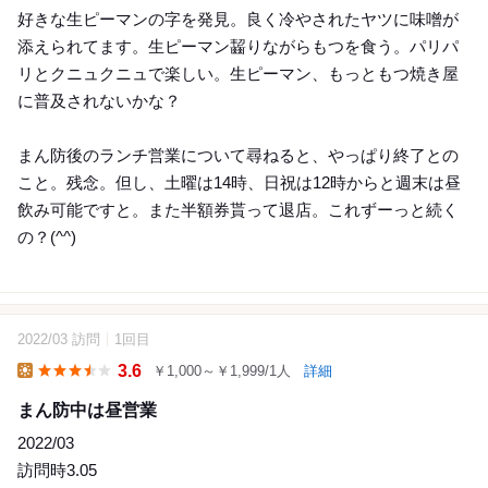
好きな生ピーマンの字を発見。良く冷やされたヤツに味噌が
添えられてます。生ピーマン齧りながらもつを食う。パリパ
リとクニュクニュで楽しい。生ピーマン、もっともつ焼き屋
に普及されないかな？
まん防後のランチ営業について尋ねると、やっぱり終了との
こと。残念。但し、土曜は14時、日祝は12時からと週末は昼
飲み可能ですと。また半額券貰って退店。これずーっと続く
の？(^^)
2022/03 訪問
1回目
15
3.6
￥1,000～￥1,999/1人
詳細
Lunch
まん防中は昼営業
2022/03
訪問時3.05