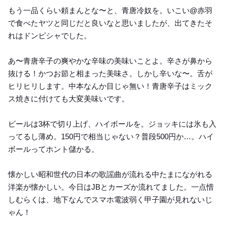
もう一品くらい頼まんとな〜と、青唐冷奴を。いこい@赤羽
で食べたヤツと同じだと良いなと思いましたが、出てきたそ
れはドンピシャでした。
あ〜青唐辛子の爽やかな辛味の美味いことよ。辛さが鼻から
抜ける！かつお節と相まった美味さ。しかし辛いな〜。舌が
ヒリヒリします。中本なんか目じゃ無い！青唐辛子はミック
ス焼きに付けても大変美味いです。
ビールは3杯で切り上げ、ハイボールを。ジョッキには氷も入
ってるし薄め。150円で相当じゃない？普段500円か…。ハイ
ボールってホント儲かる。
懐かしい昭和世代の日本の歌謡曲が流れる中たまにながれる
洋楽が懐かしい。今日はJBとカーズか流れてました。一点惜
しむらくは、地下なんでスマホ電波弱く甲子園が見れないじ
ゃん！