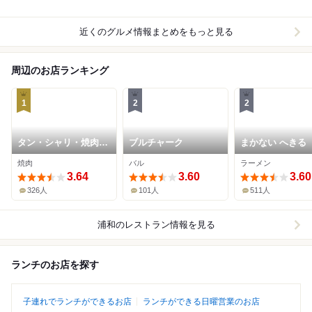
近くのグルメ情報まとめをもっと見る
周辺のお店ランキング
1
2
2
タン・シャリ・焼肉
ブルチャーク
まかない へきる
たんたたん 武蔵浦和
焼肉
バル
ラーメン
3.64
3.60
3.60
326人
101人
511人
浦和
のレストラン情報を見る
ランチのお店を探す
子連れでランチができるお店
ランチができる日曜営業のお店