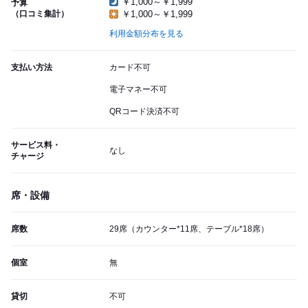
￥1,000～￥1,999
予算
（口コミ集計）
￥1,000～￥1,999
利用金額分布を見る
支払い方法
カード不可
電子マネー不可
QRコード決済不可
サービス料・
なし
チャージ
席・設備
席数
29席（カウンター*11席、テーブル*18席）
個室
無
貸切
不可