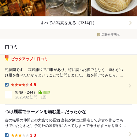
すべての写真を見る（1314件）
広告を非表示
口コミ
ピックアップ！口コミ
初訪問です。 武蔵浦和で用事があり、特に調べた訳でもなく、連れがつ
け麺を食べたいからということで訪問しました。 蓋を開けてみたら、か
なり当たりでしたね。 まさか駅から徒歩数分の位置でこんな良いお店に
4.5
出会えるとは。 本日頂いたのは ・濃厚煮干しつけ麺 並盛 です。 本当は
Dinner:
味たまも...
fuNa
（244）
2026/02 訪問
1回
つけ麺屋でラーメンを頼む愚…だったかな
昔の職場の仲間との大宮での昼酒 当初夕刻には帰宅して夕食を作るつも
りでいたけれど、予定外の延長戦に入ってしまって帰りがすっかり遅くな
ってしまいました 待ちかねた家内からは夕食は...
3.3