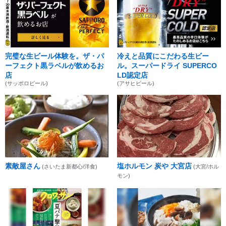
完璧な生ビール体験を。ザ・パ
冷えと品質にこだわる生ビー
ーフェクト黒ラベルが飲めるお
ル。スーパードライ SUPERCO
店
LD認定店
(サッポロビール)
(アサヒビール)
素敵屋さん
塩ホルモン 炭や 大宮店
(さいたま新都心/洋食)
(大宮/ホル
モン)