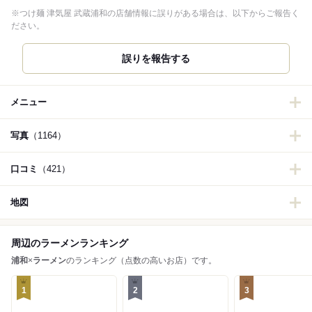
※つけ麺 津気屋 武蔵浦和の店舗情報に誤りがある場合は、以下からご報告く
ださい。
誤りを報告する
メニュー
写真
（1164）
口コミ
（421）
地図
周辺のラーメンランキング
浦和
×
ラーメン
のランキング（点数の高いお店）です。
1
2
3