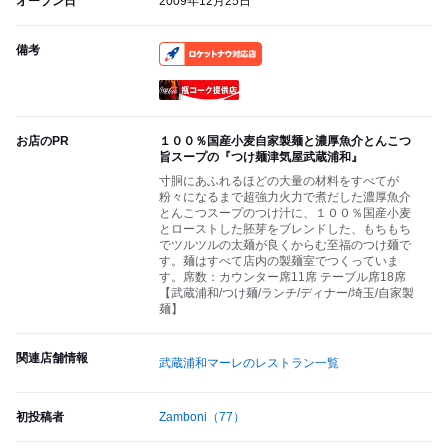
オープン日
2009年12月25日
備考
RocketNow
瓶コーク提供店
お店のPR
１００％国産小麦自家製麺と濃厚魚介とんこつ
旨スープの『つけ麺津気屋武蔵浦和』
寸胴にあふれるほどの大量の材料をすべてが
粉々になるまで超強力火力で煮だした濃厚魚介
とんこつスープのつけ汁に、１００％国産小麦
とローストした胚芽をブレンドした、もちもち
でツルツルの太麺が良くからむ至福のつけ麺で
す。麺はすべて店内の製麺室でつくっていま
す。席数：カウンター席11席 テーブル席18席
【武蔵浦和/つけ麺/ランチ/ディナー/埼玉/自家製
麺】
関連店舗情報
武蔵浦和マーレのレストラン一覧
初投稿者
Zamboni
（77）