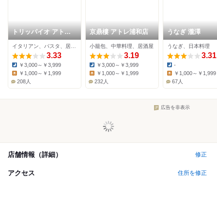
トリッパイオ アトレ
京鼎樓 アトレ浦和店
うなぎ 瀧澤
浦和店
イタリアン、パスタ、居酒屋
小籠包、中華料理、居酒屋
うなぎ、日本料理
3.33
3.19
3.31
￥3,000～￥3,999
￥3,000～￥3,999
-
Dinner:
Dinner:
Dinner:
￥1,000～￥1,999
￥1,000～￥1,999
￥1,000～￥1,999
Lunch:
Lunch:
Lunch:
208人
232人
67人
広告を非表示
店舗情報（詳細）
修正
アクセス
住所を修正