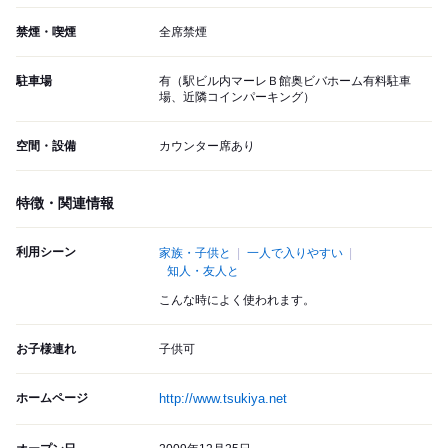
禁煙・喫煙
全席禁煙
駐車場
有（駅ビル内マーレＢ館奥ビバホーム有料駐車
場、近隣コインパーキング）
空間・設備
カウンター席あり
特徴・関連情報
利用シーン
家族・子供と
一人で入りやすい
知人・友人と
こんな時によく使われます。
お子様連れ
子供可
ホームページ
http://www.tsukiya.net