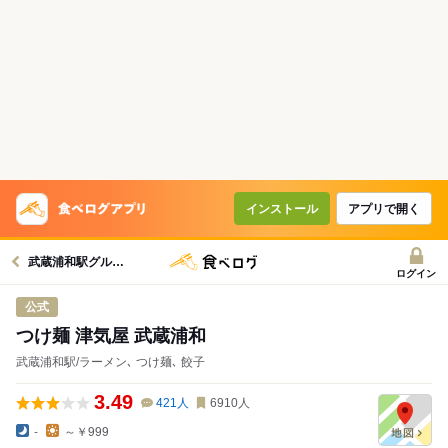
インストール
アプリで開く
武蔵浦和駅グルメへ
ログイン
公式
つけ麺 津気屋 武蔵浦和
武蔵浦和駅/ラーメン､ つけ麺､ 餃子
3.49
421
人
6910
人
-
～￥999