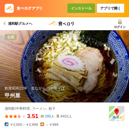
インストール
アプリで開く
浦和駅グルメへ
ログイン
公式
創業昭和22年 昔ながらの中華そば
甲州屋
浦和駅/中華料理､ ラーメン､ 餃子
3.51
295
人
8402
人
￥2,000～￥2,999
～￥999