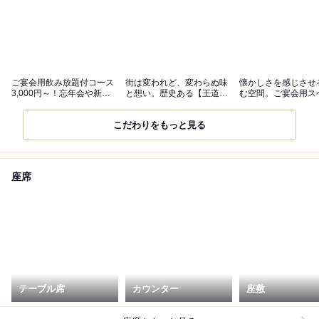
ご宴会用飲み放題付コース
街は変われど、変わらぬ味
懐かしさを感じさせ
3,000円～！忘年会や新年
と想い。歴史ある【王道塩
む空間。ご宴会用ス
会にも◎
スープ】
もございます
こだわりをもっと見る
座席
テーブル席
カウンター
座敷