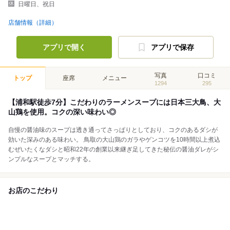
日曜日、祝日
店舗情報（詳細）
アプリで開く
アプリで保存
写真
口コミ
トップ
座席
メニュー
1294
295
【浦和駅徒歩7分】こだわりのラーメンスープには日本三大鳥、大
山鶏を使用。コクの深い味わい◎
自慢の醤油味のスープは透き通ってさっぱりとしており、コクのあるダシが
効いた深みのある味わい。 鳥取の大山鶏のガラやゲンコツを10時間以上煮込
むぜいたくなダシと昭和22年の創業以来継ぎ足してきた秘伝の醤油ダレがシ
ンプルなスープとマッチする。
お店のこだわり