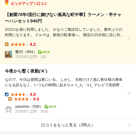
ピックアップ！口コミ
【創業78年/流行に媚びない孤高な町中華】ラーメン・半チャ
ーハンセット940円
3/12のお昼に利用しました。 かなりご無沙汰していました。数年ぶりの
利用になります。 クルマは、駅前の駐車場へ。 開店の15分前に店に到着
したので、お店の前で時間を潰して開店を待ちます。 こちらには、私が
4.2
浦和に住んでいた高校生の頃から利用してる店です。 流行に乗った中華
Lunch:
料理屋ではあり...
響25
（954）
2025/03 訪問
1回
今夜から暫く夜勤('A`)
なので、今日は昼間は家にいる。 しかし、当然だけど急に夜仕様の身体
になる訳もなく、いつもの時間に起きちゃう_(┐「ε:)_ テレビで高校野球
なんか観ながらダラダラとしていて11...
4.0
Dinner:
4.0
Lunch:
yasurino
（558）
2026/07 訪問
30回
口コミをもっと見る（295人）