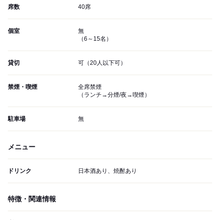
席数
40席
個室
無
（6～15名）
貸切
可（20人以下可）
禁煙・喫煙
全席禁煙
（ランチ→分煙/夜→喫煙）
駐車場
無
メニュー
ドリンク
日本酒あり、焼酎あり
特徴・関連情報