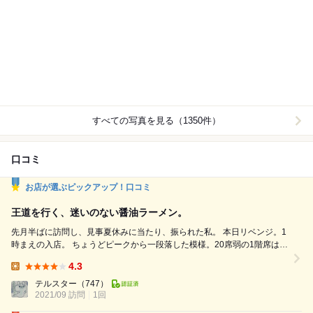
すべての写真を見る（1350件）
口コミ
お店が選ぶピックアップ！口コミ
王道を行く、迷いのない醤油ラーメン。
先月半ばに訪問し、見事夏休みに当たり、振られた私。 本日リベンジ。1
時まえの入店。 ちょうどピークから一段落した模様。20席弱の1階席は、
先客2名。 カウンターに腰をおろし、「ラーメンと半チャーハンセット」
4.3
880円と、餃子350円を注文。 ラーメンは530円。半チャーハンは370円
Lunch:
なので、セットで20円トクになる計算。 ただし、半チャーハン、半ラー
テルスター
（747）
メンは単体では注文できないようで...
2021/09 訪問
1回