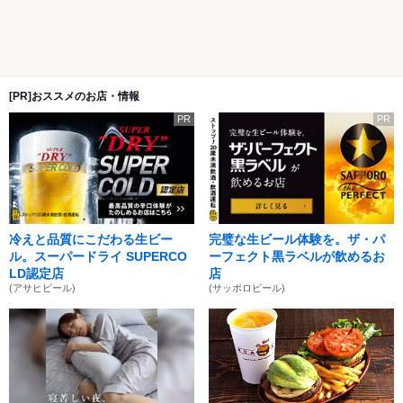
[PR]おススメのお店・情報
PR
PR
冷えと品質にこだわる生ビー
完璧な生ビール体験を。ザ・パ
ル。スーパードライ SUPERCO
ーフェクト黒ラベルが飲めるお
LD認定店
店
(アサヒビール)
(サッポロビール)