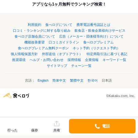
アプリなら1ヶ月無料でランキング検索！
利用規約
食べログについて
携帯電話番号認証とは
口コミ・ランキングに対する取り組み
飲食店・飲食企業様向けサービス
食べログ店舗会員について
広告（メーカー・団体様等向け）について
機能改善要望
口コミガイドライン
食べログプレミアム
食べログプレミアム無料クーポン
ネット予約（リクエスト予約）
個人情報保護方針
外部送信（オプトアウト）
特定商取引法に基づく表記
推奨環境
ヘルプ・お問い合わせ
採用情報
企業情報
キーワード一覧
サイトマップ
チェーン一覧
言語：
English
简体中文
繁體中文
한국어
日本語
©Kakaku.com, Inc.
電話
行った
保存
共有