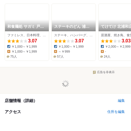
和食麺処 サガミ 戸田
ステーキのどん 浦和
てけてけ 北浦和
笹目店
三室店
ファミレス、日本料理、そば
ステーキ、ハンバーグ、ファミレス
居酒屋、焼き鳥、食
3.07
3.07
3.03
￥1,000～￥1,999
￥1,000～￥1,999
￥2,000～￥2,999
Dinner:
Dinner:
Dinner:
￥1,000～￥1,999
～￥999
-
Lunch:
Lunch:
Lunch:
75人
57人
24人
広告を非表示
店舗情報（詳細）
編集
アクセス
住所を編集