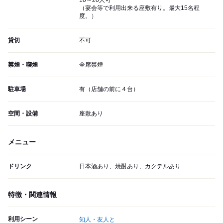
10～20人可
（宴会等で利用出来る座敷有り。最大15名程
度。）
貸切
不可
禁煙・喫煙
全席禁煙
駐車場
有（店舗の前に４台）
空間・設備
座敷あり
メニュー
ドリンク
日本酒あり、焼酎あり、カクテルあり
特徴・関連情報
利用シーン
知人・友人と