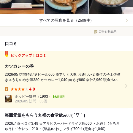
すべての写真を見る（2609件）
広告を非表示
口コミ
ピックアップ！口コミ
カツカレーの巻
2026/05 訪問時3.49 ビール660 ※アサヒ大瓶 お通し0×2 ※竹の子土佐煮
きゅうりのぬか漬380 カツカレー1,040 肉そば880 会計2,960 現金払い
久々に農協へ買い出し。いつもこの時期にはまだある筍は見る影もなし
4.0
(´Д` ) 買い出しの後は...
Lunch:
ホッピー野球
（1903）
2026/05 訪問
35回
毎回元気をもらう丸福の食堂飲み♪♪( ´▽｀)
2026.7 食べログ3.49 ☆アサヒスーパードライ大瓶660 ・お通し (もろき
ゅう) ・冷やっこ210 ・(単品)いわしフライ700？(定食は1,040) ...