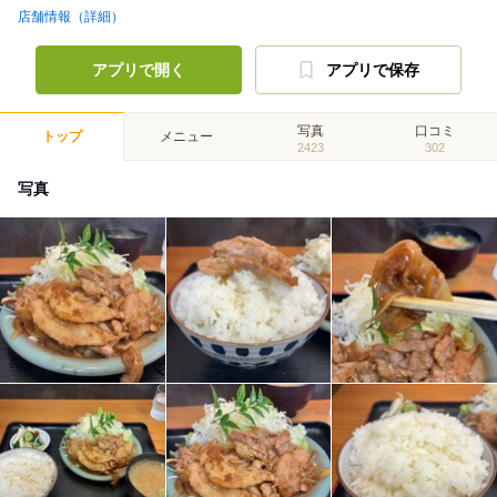
店舗情報（詳細）
アプリで開く
アプリで保存
写真
口コミ
トップ
メニュー
2423
302
写真