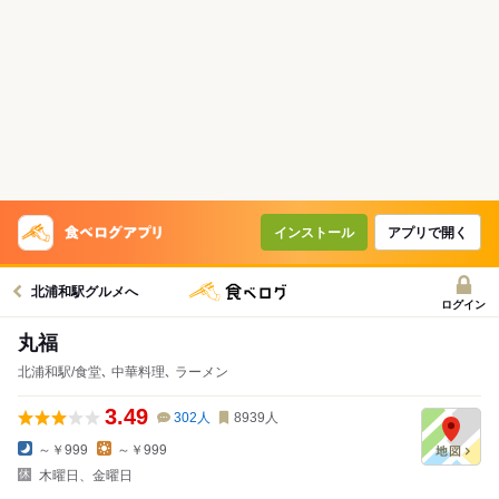
インストール
アプリで開く
北浦和駅グルメへ
ログイン
丸福
北浦和駅/食堂､ 中華料理､ ラーメン
3.49
302
人
8939
人
～￥999
～￥999
木曜日、金曜日