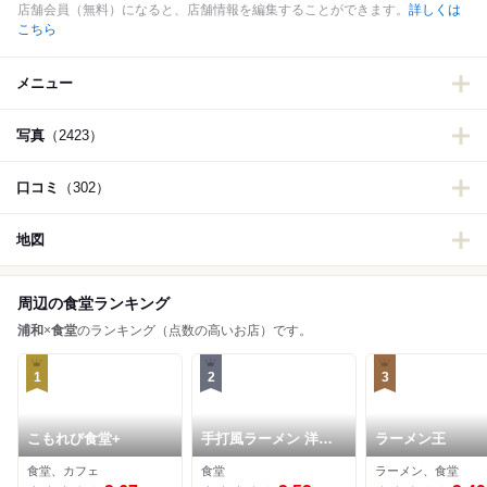
店舗会員（無料）になると、店舗情報を編集することができます。
詳しくは
こちら
メニュー
写真
（2423）
口コミ
（302）
地図
周辺の食堂ランキング
浦和
×
食堂
のランキング（点数の高いお店）です。
1
2
3
こもれび食堂+
手打風ラーメン 洋定
ラーメン王
食 ボリューム
食堂、カフェ
食堂
ラーメン、食堂