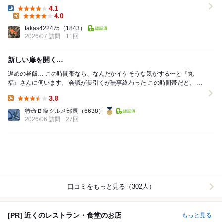
4.1
Dinner:
4.0
Lunch:
takas422475
（1843）
2026/07 訪問
11回
新しい扉を開く…
遅めの昼飯… この時間帯なら、なんだかイケそうな気がする〜と『丸
福』さんに伺います。 会議が長引くが無事終わった この時間帯だと、 お
気に入りのお店はランチタイムが終わ...
3.8
Lunch:
特命Ｂ級グルメ部長
（6638）
2026/06 訪問
27回
口コミをもっと見る（302人）
[PR] 近くのレストラン・食堂のお店
もっと見る