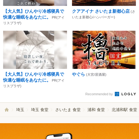
【大人気】ひんやり冷感寝具で
クアアイナ さいたま新都心店
(さ
快適な睡眠をあなたに。
いたま新都心/ハンバーガー)
PR(アイ
リスプラザ)
【大人気】ひんやり冷感寝具で
やぐら
(大宮/居酒屋)
快適な睡眠をあなたに。
PR(アイ
リスプラザ)
Recommended by
埼玉
埼玉 食堂
さいたま 食堂
浦和 食堂
北浦和駅 食堂