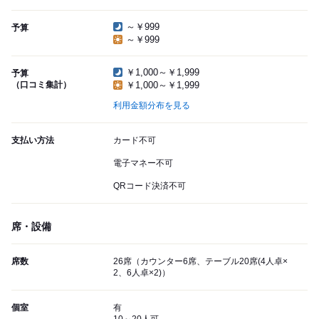
～￥999
予算
～￥999
￥1,000～￥1,999
予算
（口コミ集計）
￥1,000～￥1,999
利用金額分布を見る
支払い方法
カード不可
電子マネー不可
QRコード決済不可
席・設備
席数
26席（カウンター6席、テーブル20席(4人卓×
2、6人卓×2)）
個室
有