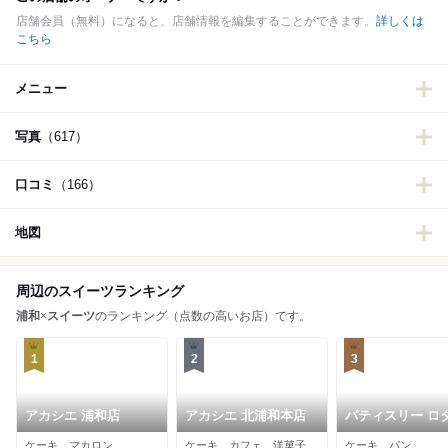
店舗会員（無料）になると、店舗情報を編集することができます。
詳しくは
こちら
メニュー
写真
（617）
口コミ
（166）
地図
周辺のスイーツランキング
浦和
×
スイーツ
のランキング（点数の高いお店）です。
1
2
3
アカシエ 浦和店
アカシエ 北浦和本店
パティスリー ロ
ティック
ケーキ、マカロン
ケーキ、カフェ、洋菓子
ケーキ、パン