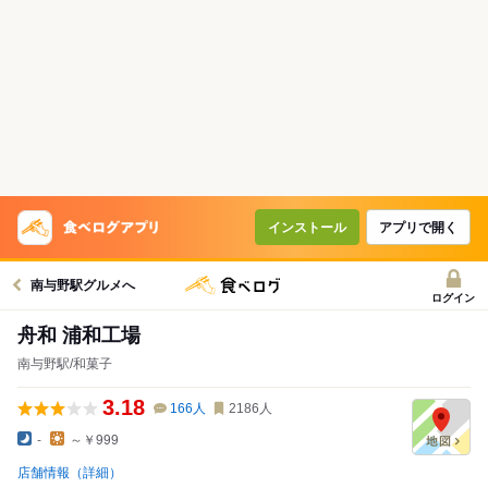
インストール
アプリで開く
南与野駅グルメへ
ログイン
舟和 浦和工場
南与野駅/和菓子
3.18
166
人
2186
人
-
～￥999
店舗情報（詳細）