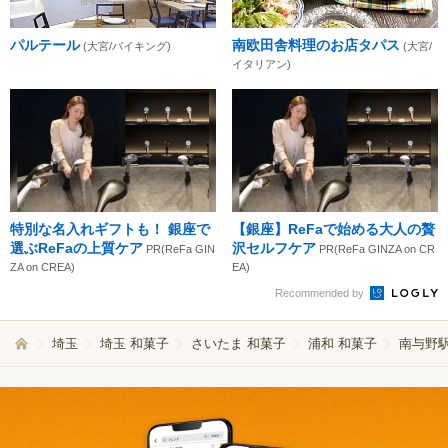
パルテール
南欧田舎料理のお店タパス
(大宮/バイキング)
(大宮/
イタリアン)
特別な名入れギフトも！ 銀座で
【銀座】ReFaで始める大人の贅
選ぶReFaの上質ケア
沢セルフケア
PR(ReFa GIN
PR(ReFa GINZA on CR
ZA on CREA)
EA)
Recommended by
埼玉
埼玉 和菓子
さいたま 和菓子
浦和 和菓子
南与野駅