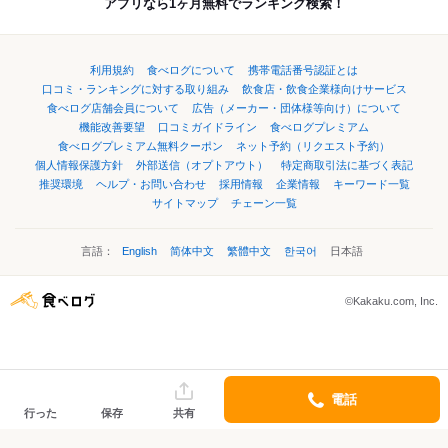
アプリなら1ヶ月無料でランキング検索！
利用規約
食べログについて
携帯電話番号認証とは
口コミ・ランキングに対する取り組み
飲食店・飲食企業様向けサービス
食べログ店舗会員について
広告（メーカー・団体様等向け）について
機能改善要望
口コミガイドライン
食べログプレミアム
食べログプレミアム無料クーポン
ネット予約（リクエスト予約）
個人情報保護方針
外部送信（オプトアウト）
特定商取引法に基づく表記
推奨環境
ヘルプ・お問い合わせ
採用情報
企業情報
キーワード一覧
サイトマップ
チェーン一覧
言語：
English
简体中文
繁體中文
한국어
日本語
©Kakaku.com, Inc.
電話
行った
保存
共有