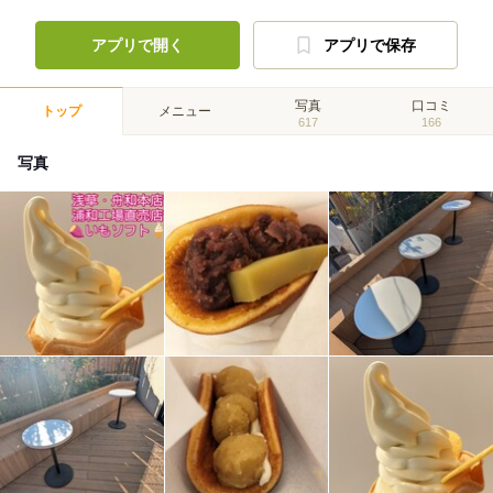
アプリで開く
アプリで保存
写真
口コミ
トップ
メニュー
617
166
写真