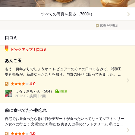
すべての写真を見る（760件）
広告を非表示
口コミ
ピックアップ！口コミ
あんこ玉
もう、何年ぶりでしょうか？ レビュアーの方々の口コミをみて、浦和工
場直売所が、新装なったことを知り、与野の帰りに回ってみました。 さ
いたま市方面から走ると、通称浦所バイパス463を所沢方面に行き、下大
4.0
久保交差点を左折して、直ぐに右折し、道なりに走ると工場が有ります。
Lunch:
右折帯がはっきり出来ていて...
しろうさちゃん
（504）
2026/02 訪問
2回
前に食べてた〜物忘れ
自宅でお昼食べたら急に何かデザートが食べたいってなってソフトクリー
ム食べに行こう 文明堂か舟和だね 奥さんは芋のソフトクリーム 私はこれ
食べてみたいっていいながら芋のモン...
4.0