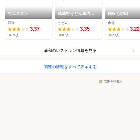
ウエスタン
武蔵野うどん蔵内 埼
鉄板ちび田
大通り店
洋食
うどん
食堂
3.37
3.35
3.22
75人
87人
23人
浦和
のレストラン情報を見る
関連の情報をすべて表示する
広告を非表示