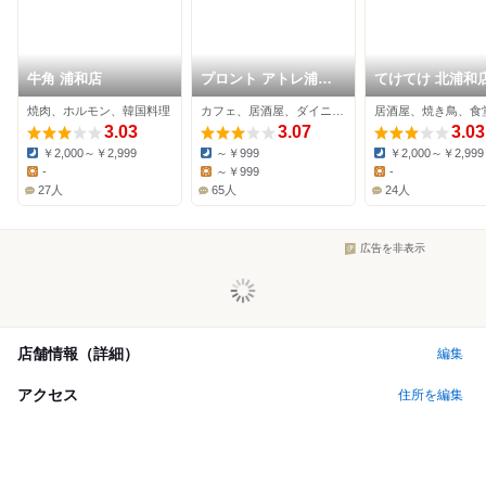
牛角 浦和店
プロント アトレ浦和
てけてけ 北浦和
店
焼肉、ホルモン、韓国料理
カフェ、居酒屋、ダイニングバー
居酒屋、焼き鳥、食
3.03
3.07
3.03
￥2,000～￥2,999
～￥999
￥2,000～￥2,999
Dinner:
Dinner:
Dinner:
-
～￥999
-
Lunch:
Lunch:
Lunch:
27人
65人
24人
広告を非表示
店舗情報（詳細）
編集
アクセス
住所を編集