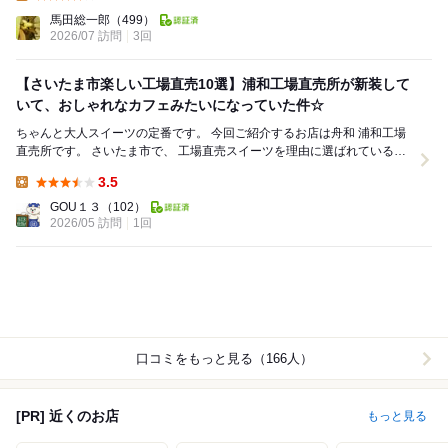
Lunch:
馬田総一郎
（499）
2026/07 訪問
3回
【さいたま市楽しい工場直売10選】浦和工場直売所が新装して
いて、おしゃれなカフェみたいになっていた件☆
ちゃんと大人スイーツの定番です。 今回ご紹介するお店は舟和 浦和工場
直売所です。 さいたま市で、 工場直売スイーツを理由に選ばれている一
軒です。 さいたま市の工...
3.5
Lunch:
GOU１３
（102）
2026/05 訪問
1回
口コミをもっと見る（166人）
[PR] 近くのお店
もっと見る