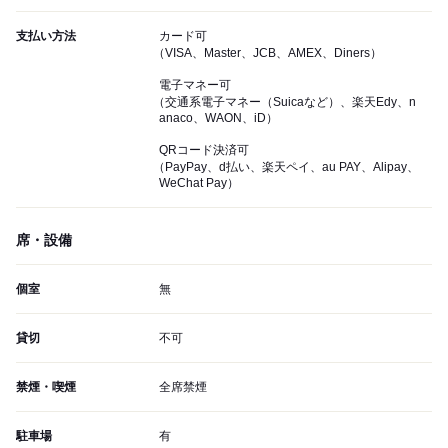
支払い方法
カード可
（VISA、Master、JCB、AMEX、Diners）
電子マネー可
（交通系電子マネー（Suicaなど）、楽天Edy、n
anaco、WAON、iD）
QRコード決済可
（PayPay、d払い、楽天ペイ、au PAY、Alipay、
WeChat Pay）
席・設備
個室
無
貸切
不可
禁煙・喫煙
全席禁煙
駐車場
有