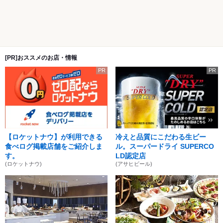
[PR]おススメのお店・情報
PR
PR
【ロケットナウ】が利用できる
冷えと品質にこだわる生ビー
食べログ掲載店舗をご紹介しま
ル。スーパードライ SUPERCO
す。
LD認定店
(ロケットナウ)
(アサヒビール)