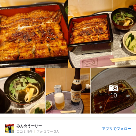
10
みん☆うーりー
アプリでフォロー
口コミ 9件
フォロワー 3人