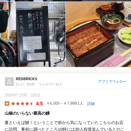
REDBRICKS
アプリでフォロー
口コミ 261件
フォロワー 52人
2026/07 訪問
1回目
4.5
￥6,000～￥7,999/1人
詳細
Lunch
山椒のいらない最高の鰻
夏といえば鰻！ということで前から気になっていたこちらのお店
に訪問。事前に調べたところ10時には30人程度並んでいるとのこ