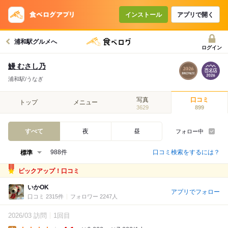
インストール
アプリで開く
浦和駅グルメへ
ログイン
鰻 むさし乃
浦和駅/うなぎ
写真
口コミ
トップ
メニュー
3629
899
すべて
夜
昼
フォロー中
口コミ検索をするには？
988件
ピックアップ！口コミ
いかOK
アプリでフォロー
口コミ 2315件
フォロワー 2247人
2026/03 訪問
1回目