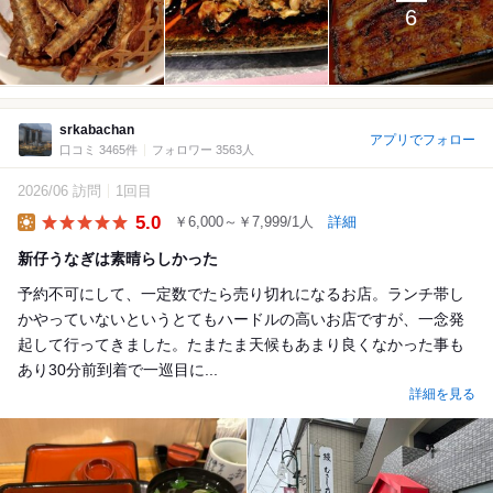
6
srkabachan
アプリでフォロー
口コミ 3465件
フォロワー 3563人
2026/06 訪問
1回目
5.0
￥6,000～￥7,999/1人
詳細
Lunch
新仔うなぎは素晴らしかった
予約不可にして、一定数でたら売り切れになるお店。ランチ帯し
かやっていないというとてもハードルの高いお店ですが、一念発
起して行ってきました。たまたま天候もあまり良くなかった事も
あり30分前到着で一巡目に...
詳細を見る