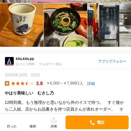
kita.kita.pp
アプリでフォロー
口コミ 179件
フォロワー 25人
2026/06 訪問
1回目
3.8
￥6,000～￥7,999/1人
詳細
Lunch
やはり美味しい むさし乃
12時到着。もう無理かと思いながら外のイスで待つ。 すぐ後か
ら二人組。店からお品書きを持つ店員さんが表れオーダー。 そ
の後、売り切れの看板となってギリギリ間に合った。
電話
結局１時間待ち。
行った
保存
共有
外のイス...