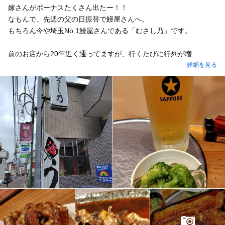
嫁さんがボーナスたくさん出たー！！
なもんで、先週の父の日振替で鰻屋さんへ。
もちろん今や埼玉No.1鰻屋さんである「むさし乃」です。
前のお店から20年近く通ってますが、行くたびに行列が増...
詳細を見る