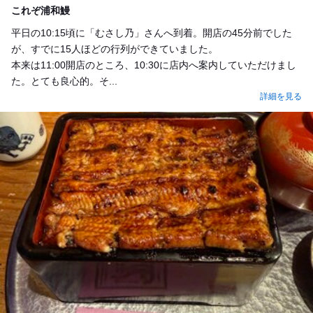
これぞ浦和鰻
平日の10:15頃に「むさし乃」さんへ到着。開店の45分前でした
が、すでに15人ほどの行列ができていました。
本来は11:00開店のところ、10:30に店内へ案内していただけまし
た。とても良心的。そ...
詳細を見る