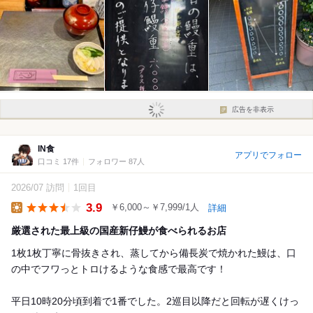
広告を非表示
IN食
アプリでフォロー
口コミ 17件
フォロワー 87人
2026/07 訪問
1回目
3.9
￥6,000～￥7,999/1人
詳細
Lunch
厳選された最上級の国産新仔鰻が食べられるお店
1枚1枚丁寧に骨抜きされ、蒸してから備長炭で焼かれた鰻は、口
の中でフワっとトロけるような食感で最高です！
平日10時20分頃到着で1番でした。2巡目以降だと回転が遅くけっ