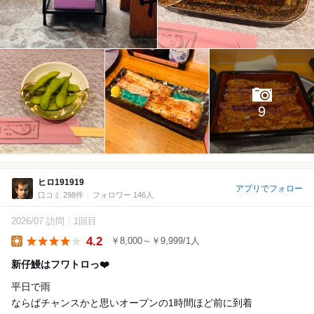
9
ヒロ191919
アプリでフォロー
口コミ 298件
フォロワー 146人
2026/07 訪問
1回目
4.2
￥8,000～￥9,999/1人
Lunch
新仔鰻はフワトロっ❤️
平日で雨
ならばチャンスかと思いオープンの1時間ほど前に到着