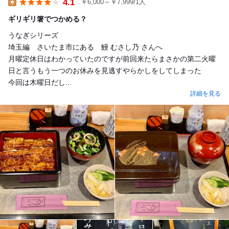
4.1
￥6,000～￥7,999/1人
Lunch
ギリギリ箸でつかめる？
うなぎシリーズ
埼玉編 さいたま市にある 鰻 むさし乃 さんへ
月曜定休日はわかっていたのですが前回来たらまさかの第二火曜
日と言うもう一つのお休みを見逃すやらかしをしてしまった
今回は木曜日だし...
詳細を見る