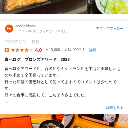
oooFe26ooo
アプリでフォロー
口コミ 2707件
フォロワー 1463人
2026/07 訪問
1回目
4.0
￥10,000～￥14,999/1人
詳細
Lunch
食べログ ブロンズアワード 2026
食べログアワード店、百名店やミシュラン店を中心に美味しいも
のを求めて全国巡っています。
行った店舗の備忘録として使ってますのでコメントは少なめで
す。
日々の食事に感謝して。ごちそうさまでした。
...
詳細を見る