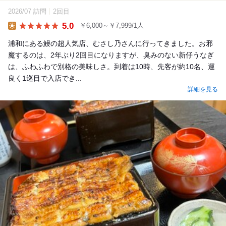
2026/07 訪問
2回目
5.0
￥6,000～￥7,999/1人
Lunch
浦和にある鰻の超人気店、むさし乃さんに行ってきました。お邪
魔するのは、2年ぶり2回目になりますが、臭みのない新仔うなぎ
は、ふわふわで別格の美味しさ。到着は10時、先客が約10名、運
良く1巡目で入店でき...
詳細を見る