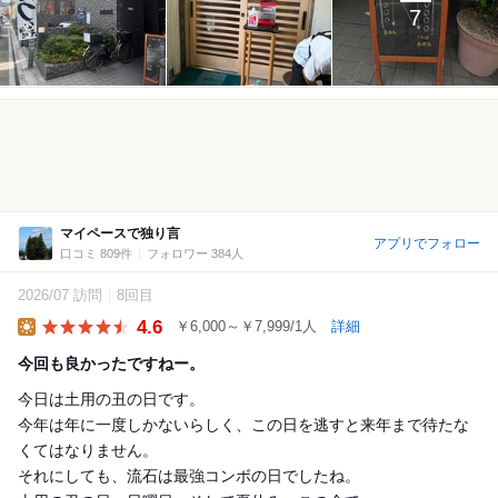
7
マイペースで独り言
アプリでフォロー
口コミ 809件
フォロワー 384人
2026/07 訪問
8回目
4.6
￥6,000～￥7,999/1人
詳細
Lunch
今回も良かったですねー。
今日は土用の丑の日です。
今年は年に一度しかないらしく、この日を逃すと来年まで待たな
くてはなりません。
それにしても、流石は最強コンボの日でしたね。