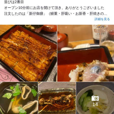
並びは2番目
オープン10分前にお店を開けて頂き、ありがとうございました
注文したのは「新仔御膳」（鰻重・肝吸い・お新香・肝焼きの...
詳細を見る
14