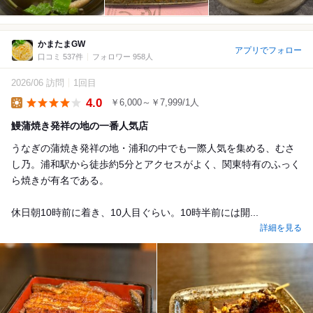
かまたまGW
アプリでフォロー
口コミ 537件
フォロワー 958人
2026/06 訪問
1回目
4.0
￥6,000～￥7,999/1人
Lunch
鰻蒲焼き発祥の地の一番人気店
うなぎの蒲焼き発祥の地・浦和の中でも一際人気を集める、むさ
し乃。浦和駅から徒歩約5分とアクセスがよく、関東特有のふっく
ら焼きが有名である。
休日朝10時前に着き、10人目ぐらい。10時半前には開...
詳細を見る