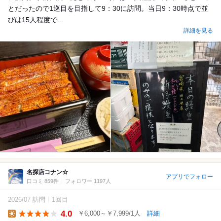
とだったので1巡目を目指して9：30に訪問。当日9：30時点で並
びは15人程度で...
詳細を見る
名探店コナン☆
アプリでフォロー
口コミ 859件
フォロワー 1197人
2026/07 訪問
1回目
4.0
￥6,000～￥7,999/1人
詳細