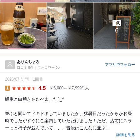
6
ありんちょろ
アプリでフォロー
口コミ 8件
フォロワー 0人
2026/07 訪問
1回目
4.5
￥6,000～￥7,999/1人
Lunch
鰻重と白焼きをたべました^_^
並ぶと聞いてドキドキしていましたが、猛暑日だったからかお昼
時でしたがすぐにご案内していただけました！ただ、店前にズラ
ーっと椅子が並んでいて、、、普段はこんなに並ぶ...
詳細を見る