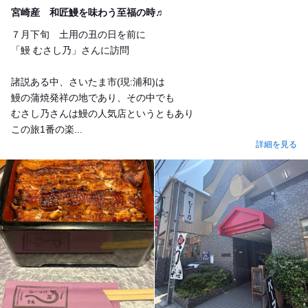
Lunch
宮崎産 和匠鰻を味わう至福の時♬
７月下旬 土用の丑の日を前に
「鰻 むさし乃」さんに訪問
諸説ある中、さいたま市(現:浦和)は
鰻の蒲焼発祥の地であり、その中でも
むさし乃さんは鰻の人気店というともあり
この旅1番の楽...
詳細を見る