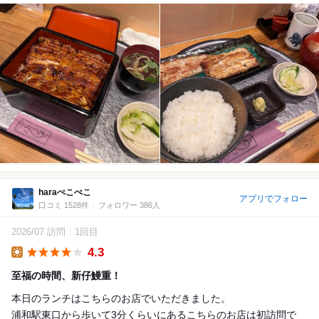
haraぺこぺこ
アプリでフォロー
口コミ 1528件
フォロワー 386人
2026/07 訪問
1回目
4.3
Lunch
至福の時間、新仔鰻重！
本日のランチはこちらのお店でいただきました。
浦和駅東口から歩いて3分くらいにあるこちらのお店は初訪問で