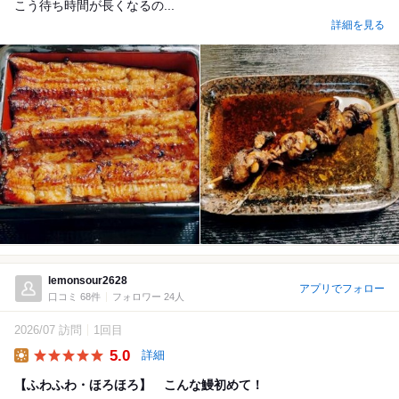
こう待ち時間が長くなるの...
詳細を見る
lemonsour2628
アプリでフォロー
口コミ 68件
フォロワー 24人
2026/07 訪問
1回目
5.0
詳細
Lunch
【ふわふわ・ほろほろ】 こんな鰻初めて！