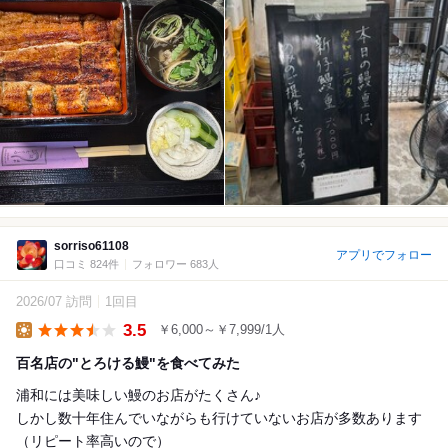
sorriso61108
アプリでフォロー
口コミ 824件
フォロワー 683人
2026/07 訪問
1回目
3.5
￥6,000～￥7,999/1人
Lunch
百名店の"とろける鰻"を食べてみた
浦和には美味しい鰻のお店がたくさん♪
しかし数十年住んでいながらも行けていないお店が多数あります
（リピート率高いので）