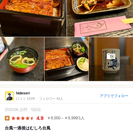
8
hideseri
アプリでフォロー
口コミ 143件
フォロワー 40人
2026/06 訪問
5回目
4.9
￥8,000～￥9,999/1人
Lunch
台風一過後はむしろ台風