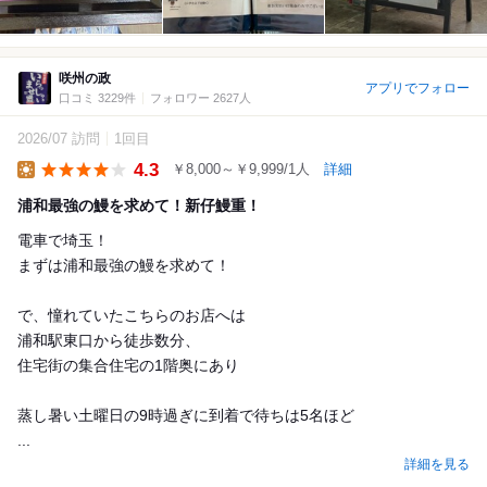
咲州の政
アプリでフォロー
口コミ 3229件
フォロワー 2627人
2026/07 訪問
1回目
4.3
￥8,000～￥9,999/1人
詳細
Lunch
浦和最強の鰻を求めて！新仔鰻重！
電車で埼玉！
まずは浦和最強の鰻を求めて！
で、憧れていたこちらのお店へは
浦和駅東口から徒歩数分、
住宅街の集合住宅の1階奥にあり
蒸し暑い土曜日の9時過ぎに到着で待ちは5名ほど
...
詳細を見る