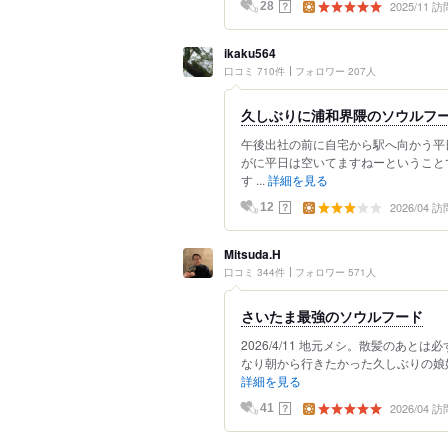
2025/11 訪
？
28
ikaku564
口コミ 710件
フォロワー 207人
久しぶりに浦和界隈のソウルフ
午後出社の前に自宅から駅へ向かう平
がに平日は空いてますねーということ
す ...
詳細を見る
2026/04 訪
？
12
Mitsuda.H
口コミ 344件
フォロワー 571人
さいたま最強のソウルフード
2026/4/11 地元メシ。散髪のあ
なり朝から行きたかった久しぶりの娘娘
詳細を見る
2026/04 訪
？
41