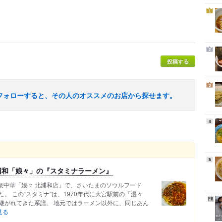
1
2
投稿する
3
フォローすると、その人のオススメのお店から探せます。
4
5
浦和「娘々」の『スタミナラーメン』
衆中華「娘々 北浦和店」で、さいたまのソウルフード
。 この“スタミナ”は、1970年代に大宮駅前の「漫々
継がれてきた系譜。 地元ではラーメン以外に、同じあん
見る