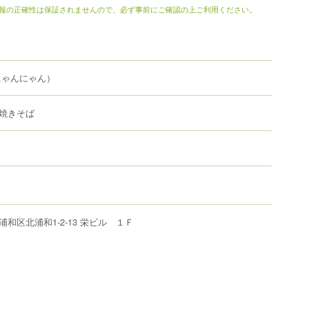
報の正確性は保証されませんので、必ず事前にご確認の上ご利用ください。
にゃんにゃん）
焼きそば
浦和区
北浦和
1-2-13
栄ビル １Ｆ