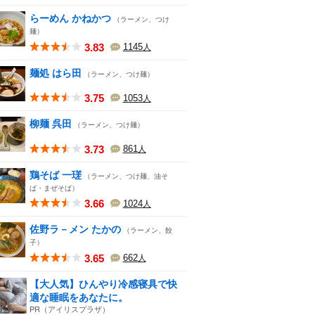
らーめん かねかつ
（ラーメン、つけ
麺）
3.83
1145
人
麺処 はら田
（ラーメン、つけ麺）
3.75
1053
人
柳麺 呉田
（ラーメン、つけ麺）
3.73
861
人
鶏そば 一瑳
（ラーメン、つけ麺、油そ
ば・まぜそば）
3.66
1024
人
佐野ラ－メン たかの
（ラーメン、餃
子）
3.65
662
人
【大人気】ひんやり冷感寝具で快
適な睡眠をあなたに。
PR（アイリスプラザ）