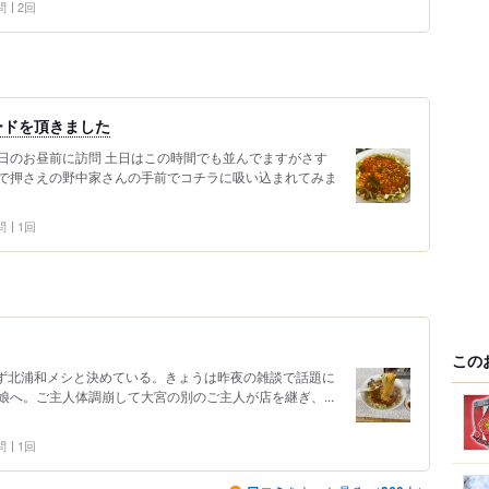
問
2回
ードを頂きました
日のお昼前に訪問 土日はこの時間でも並んでますがさす
で押さえの野中家さんの手前でコチラに吸い込まれてみま
問
1回
この
とは必ず北浦和メシと決めている。きょうは昨夜の雑談で話題に
へ。ご主人体調崩して大宮の別のご主人が店を継ぎ、...
問
1回