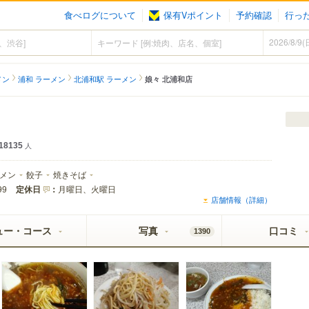
食べログについて
保有Vポイント
予約確認
行っ
メン
浦和 ラーメン
北浦和駅 ラーメン
娘々 北浦和店
18135
人
メン
餃子
焼きそば
定休日
：
月曜日、火曜日
99
店舗情報（詳細）
ュー・コース
写真
口コミ
1390