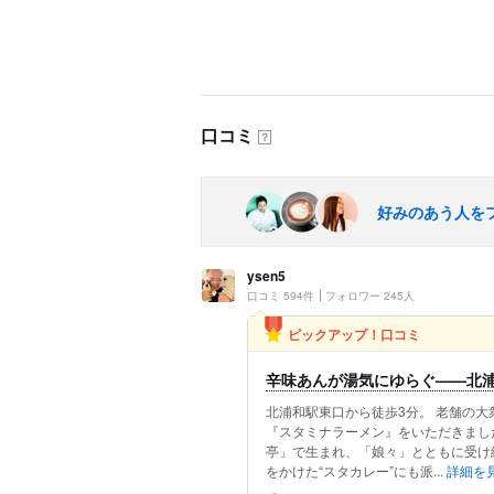
口コミ
？
好みのあう人を
ysen5
口コミ 594件
フォロワー 245人
ピックアップ！口コミ
辛味あんが湯気にゆらぐ——北
北浦和駅東口から徒歩3分。 老舗の大
『スタミナラーメン』をいただきました
亭」で生まれ、「娘々」とともに受け
をかけた“スタカレー”にも派...
詳細を