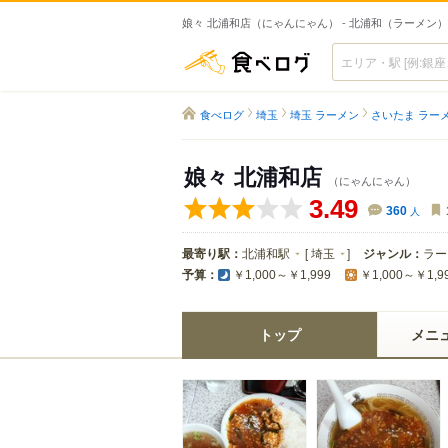
娘々 北浦和店（にゃんにゃん） - 北浦和（ラーメン）
食べログ
食べログ
埼玉
埼玉 ラーメン
さいたま ラー
娘々 北浦和店
（にゃんにゃん）
3.49
360
人
最寄り駅：
北浦和駅
[
埼玉
]
ジャンル：
ラー
予算：
￥1,000～￥1,999
￥1,000～￥1,9
トップ
メニ