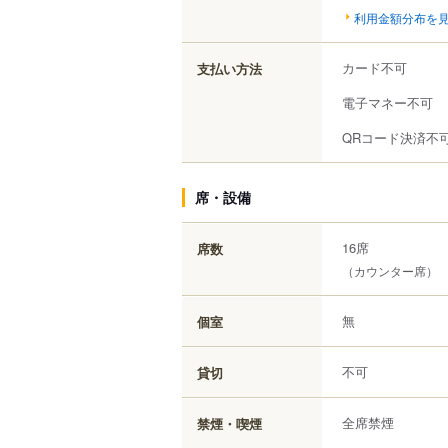
利用金額分布を
カード不可
支払い方法
電子マネー不可
QRコード決済不
席・設備
16席
席数
（カウンター席）
無
個室
不可
貸切
全席禁煙
禁煙・喫煙