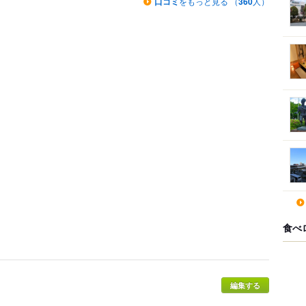
口コミ
をもっと見る （
360
人）
食べ