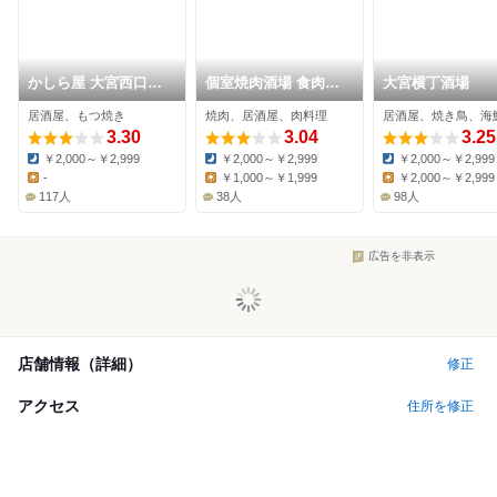
かしら屋 大宮西口新
個室焼肉酒場 食肉セ
大宮横丁酒場
店
ンター 肉道場 大宮本
居酒屋、もつ焼き
焼肉、居酒屋、肉料理
居酒屋、焼き鳥、海
店
3.30
3.04
3.25
￥2,000～￥2,999
￥2,000～￥2,999
￥2,000～￥2,999
Dinner:
Dinner:
Dinner:
-
￥1,000～￥1,999
￥2,000～￥2,999
Lunch:
Lunch:
Lunch:
117人
38人
98人
広告を非表示
店舗情報（詳細）
修正
アクセス
住所を修正