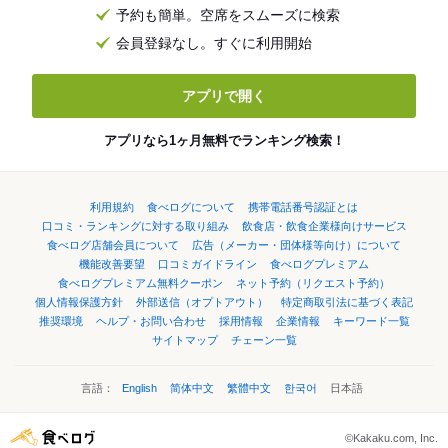
予約も簡単。空席をスムーズに検索
会員登録なし。すぐに利用開始
アプリで開く
アプリなら1ヶ月無料でランキング検索！
利用規約
食べログについて
携帯電話番号認証とは
口コミ・ランキングに対する取り組み
飲食店・飲食企業様向けサービス
食べログ店舗会員について
広告（メーカー・団体様等向け）について
機能改善要望
口コミガイドライン
食べログプレミアム
食べログプレミアム無料クーポン
ネット予約（リクエスト予約）
個人情報保護方針
外部送信（オプトアウト）
特定商取引法に基づく表記
推奨環境
ヘルプ・お問い合わせ
採用情報
企業情報
キーワード一覧
サイトマップ
チェーン一覧
言語：
English
简体中文
繁體中文
한국어
日本語
©Kakaku.com, Inc.