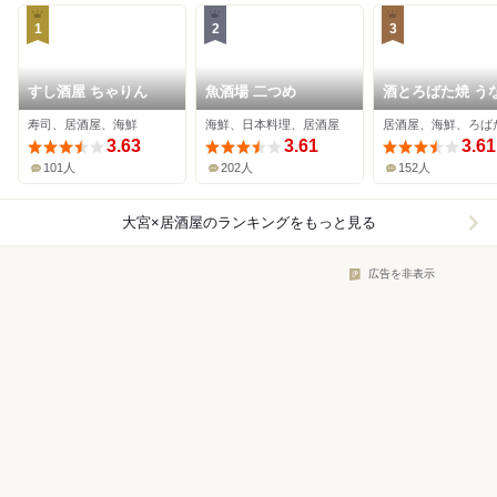
1
2
3
すし酒屋 ちゃりん
魚酒場 二つめ
酒とろばた焼 う
寿司、居酒屋、海鮮
海鮮、日本料理、居酒屋
居酒屋、海鮮、ろば
3.63
3.61
3.61
101人
202人
152人
大宮×居酒屋
のランキングをもっと見る
広告を非表示