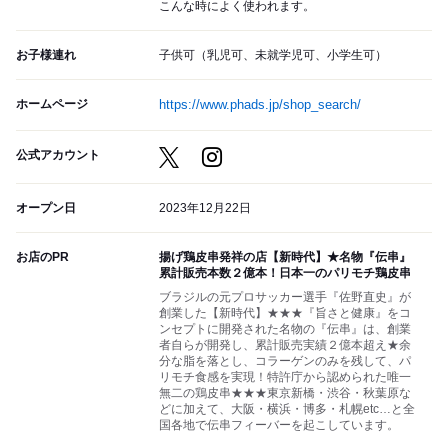
こんな時によく使われます。
お子様連れ
子供可（乳児可、未就学児可、小学生可）
ホームページ
https://www.phads.jp/shop_search/
公式アカウント
オープン日
2023年12月22日
お店のPR
揚げ鶏皮串発祥の店【新時代】★名物『伝串』
累計販売本数２億本！日本一のパリモチ鶏皮串
ブラジルの元プロサッカー選手『佐野直史』が
創業した【新時代】★★★『旨さと健康』をコ
ンセプトに開発された名物の『伝串』は、創業
者自らが開発し、累計販売実績２億本超え★余
分な脂を落とし、コラーゲンのみを残して、パ
リモチ食感を実現！特許庁から認められた唯一
無二の鶏皮串★★★東京新橋・渋谷・秋葉原な
どに加えて、大阪・横浜・博多・札幌etc…と全
国各地で伝串フィーバーを起こしています。