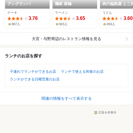
アングランパ
麺家 紫極
肉汁饂飩屋 とこ井
いたま新都心店
ケーキ
ラーメン
うどん
3.76
3.65
3.60
887人
903人
459人
大宮・与野周辺
のレストラン情報を見る
ランチのお店を探す
子連れでランチができるお店
ランチで使える和食のお店
ランチができる日曜営業のお店
関連の情報をすべて表示する
広告を非表示