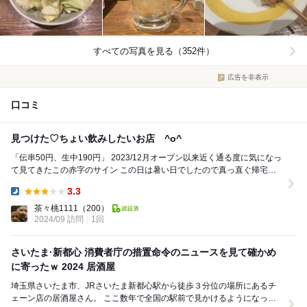
すべての写真を見る（352件）
広告を非表示
口コミ
見つけた♡ちょい飲みしたいお店 ^o^
「伝串50円、生中190円」 2023/12月オープン以来近く通る度に気になっ
て見てきたこの赤字のサイン この日は暑い日でしたので真っ直ぐ帰宅す
る気になれず 帰宅前の1人...
3.3
Dinner:
茶々桃1111
（200）
2024/09 訪問
1回
さいたま·新都心 消費者庁の措置命令のニュースを見て確かめ
に寄ったｗ 2024 居酒屋
埼玉県さいたま市、JRさいたま新都心駅から徒歩３分位の場所にあるチ
ェーン店の居酒屋さん。 ここ数年で全国の駅前で見かけるようになった