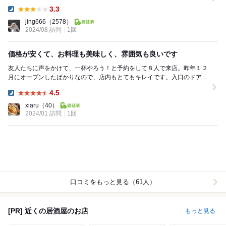
のでかなり店舗数が増えていそうです。WEB...
3.3
Dinner:
jing666
（2578）
2024/08 訪問
1回
価格が安くて、お料理も美味しく、雰囲気も良いです
友人たちに声をかけて、一杯やろう！と予約をして８人で来店。昨年１２
月にオープンしたばかりなので、店内もとてもキレイです。入口のドアが
大きいので、入り口付近の席になると、ドアが開くた...
4.5
Dinner:
xiaru
（40）
2024/01 訪問
1回
口コミをもっと見る（61人）
[PR] 近くの居酒屋のお店
もっと見る