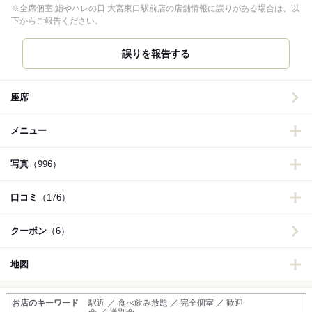
※全席個室 鮨やハレの日 大宮東口駅前店の店舗情報に誤りがある場合は、以
下からご報告ください。
誤りを報告する
座席
メニュー
写真
（996）
口コミ
（176）
クーポン
（6）
地図
お店のキーワード
駅近 ／ 食べ飲み放題 ／ 完全個室 ／ 歓迎