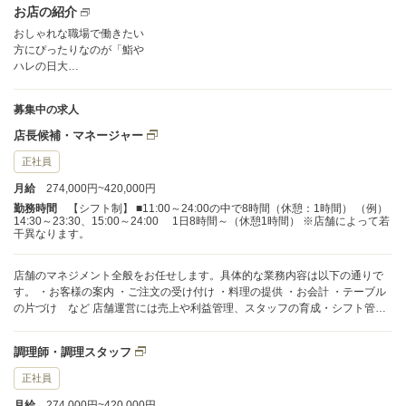
お店の紹介
おしゃれな職場で働きたい
方にぴったりなのが「鮨や
ハレの日大…
募集中の求人
店長候補・マネージャー
正社員
月給
274,000円~420,000円
勤務時間
【シフト制】 ■11:00～24:00の中で8時間（休憩：1時間） （例）
14:30～23:30、15:00～24:00 1日8時間～（休憩1時間） ※店舗によって若
干異なります。
店舗のマネジメント全般をお任せします。具体的な業務内容は以下の通りで
す。 ・お客様の案内 ・ご注文の受け付け ・料理の提供 ・お会計 ・テーブル
の片づけ など 店舗運営には売上や利益管理、スタッフの育成・シフト管理
など、さまざまな業務が含まれます。また、近隣のリサーチをもとにした販
売促進企画も行います。現場のスタッフには多くの裁量が与えられ、店舗の
調理師・調理スタッフ
責任者として大きな権限を持つことができます。この経験を通じて、経営に
対する意識を高めるとともに、成長できるチャンスが広がっています。
正社員
月給
274,000円~420,000円