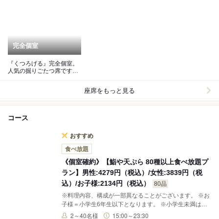
完全個室
『くつろげる』完全個室。
人気の掘りごたつ席です！
/4名様～6名様
座席をもっと見る
コース
おすすめ
食べ放題
《個室確約》【鮨や天ぷら 80種以上食べ放題プ
ラン】男性:4279円（税込）/女性:3839円（税
込）/お子様:2134円（税込）
80品
※料理内容、構成が一部異なることがございます。 ※お
子様＝小学生6年生以下となります。 ※小学生未満は無
料でございます。
2～40名様
15:00～23:30