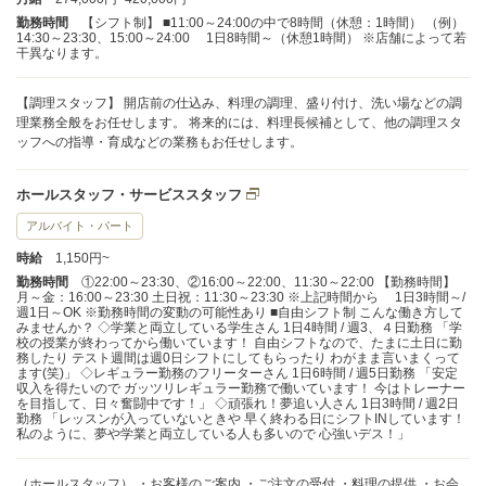
勤務時間
【シフト制】 ■11:00～24:00の中で8時間（休憩：1時間） （例）
14:30～23:30、15:00～24:00 1日8時間～（休憩1時間） ※店舗によって若
干異なります。
【調理スタッフ】 開店前の仕込み、料理の調理、盛り付け、洗い場などの調
理業務全般をお任せします。 将来的には、料理長候補として、他の調理スタ
ッフへの指導・育成などの業務もお任せします。
ホールスタッフ・サービススタッフ
アルバイト・パート
時給
1,150円~
勤務時間
①22:00～23:30、②16:00～22:00、11:30～22:00 【勤務時間】
月～金：16:00～23:30 土日祝：11:30～23:30 ※上記時間から 1日3時間～/
週1日～OK ※勤務時間の変動の可能性あり ■自由シフト制 こんな働き方して
みませんか？ ◇学業と両立している学生さん 1日4時間 / 週3、４日勤務 「学
校の授業が終わってから働いています！ 自由シフトなので、たまに土日に勤
務したり テスト週間は週0日シフトにしてもらったり わがまま言いまくって
ます(笑)」 ◇レギュラー勤務のフリーターさん 1日6時間 / 週5日勤務 「安定
収入を得たいので ガッツリレギュラー勤務で働いています！ 今はトレーナー
を目指して、日々奮闘中です！」 ◇頑張れ！夢追い人さん 1日3時間 / 週2日
勤務 「レッスンが入っていないときや 早く終わる日にシフトINしています！
私のように、夢や学業と両立している人も多いので 心強いデス！」
（ホールスタッフ） ・お客様のご案内 ・ご注文の受付 ・料理の提供 ・お会