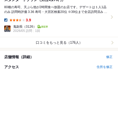
80種の寿司、天ぷら他が2時間食べ放題のお店です。デザートは１人1品
のみ 訪問時評価 3.36 寿司・大宮区検索20位 ※39位まで全店訪問済み 平
日18時予約 ...
3.9
Dinner:
鬼副長
（3126）
2026/05 訪問
1回
口コミをもっと見る（176人）
店舗情報（詳細）
修正
アクセス
住所を修正