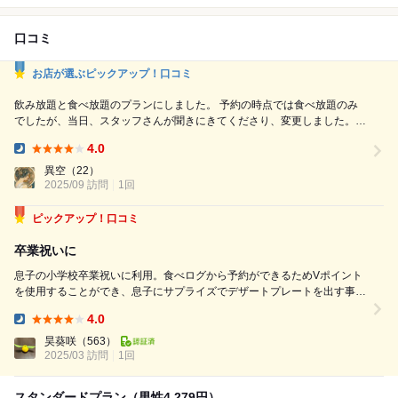
口コミ
お店が選ぶピックアップ！口コミ
飲み放題と食べ放題のプランにしました。 予約の時点では食べ放題のみ
でしたが、当日、スタッフさんが聞きにきてくださり、変更しました。
珍しく赤酢のシャリがよく、ネタも美味しかったです。 天ぷらもお塩で
4.0
美味しくいただきました。 急な予約と人数変更がありましたが、きちん
Dinner:
と対応いただき、感謝です。
異空
（22）
2025/09 訪問
1回
ピックアップ！口コミ
卒業祝いに
息子の小学校卒業祝いに利用。食べログから予約ができるためVポイント
を使用することができ、息子にサプライズでデザートプレートを出す事も
できる事が決めて。 大宮駅徒歩2〜3分。カラオケや居酒屋の入ったビル5
4.0
階。入口すぐに下駄箱があり素足に。完全個室の様でプライバシーがしっ
Dinner:
かり確保されている。 ...
昊葵咲
（563）
2025/03 訪問
1回
スタンダードプラン（男性4,279円）