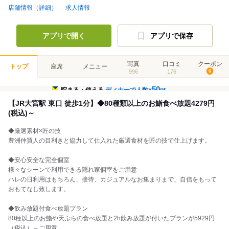
店舗情報（詳細）
求人情報
アプリで開く
アプリで保存
写真
口コミ
クーポン
トップ
座席
メニュー
996
176
6
50
貯まる・使える
ディナーで人数×
pt
【JR大宮駅 東口 徒歩1分】◆80種類以上のお鮨食べ放題4279円
(税込)～
◆厳選素材×匠の技
豊洲仲買人の目利きと協力して仕入れた厳選食材を匠の技で仕上げます。
◆安心安全な完全個室
様々なシーンで利用できる隠れ家個室をご用意
ハレの日利用はもちろん、接待、カジュアルなお集まりまで、自信をもって
おもてなし致します。
◆飲み放題付食べ放題プラン
80種以上のお鮨や天ぷらの食べ放題と2h飲み放題が付いたプランが5929円
（税込）～ご用意