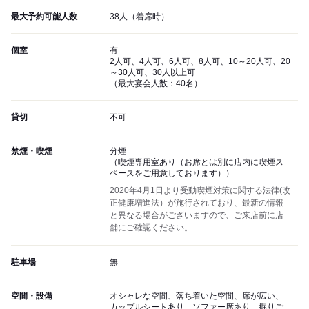
最大予約可能人数
38人（着席時）
個室
有
2人可、4人可、6人可、8人可、10～20人可、20
～30人可、30人以上可
（最大宴会人数：40名）
貸切
不可
禁煙・喫煙
分煙
（喫煙専用室あり（お席とは別に店内に喫煙ス
ペースをご用意しております））
2020年4月1日より受動喫煙対策に関する法律(改
正健康増進法）が施行されており、最新の情報
と異なる場合がございますので、ご来店前に店
舗にご確認ください。
駐車場
無
空間・設備
オシャレな空間、落ち着いた空間、席が広い、
カップルシートあり、ソファー席あり、掘りご