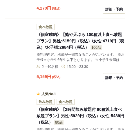
4,279
円
(税込)
詳細・予約
食べ放題
《個室確約》【鮨や天ぷら 100種以上食べ放題
プラン】男性:5159円（税込）/女性:4719円（税
込）/お子様:2684円（税込）
100品
※料理内容、構成が一部異なることがございます。 ※お
子様＝小学生6年生以下となります。 ※小学生未満は無
料でございます。
2～40名様
15:00～23:30
5,159
円
(税込)
詳細・予約
人気No.1
飲み放題
食べ放題
《個室確約》【2時間飲み放題付 80種以上食べ
放題プラン】男性:5929円（税込）/女性:5489円
（税込）
80品
※料理内容、構成が一部異なることがございます。 ※お