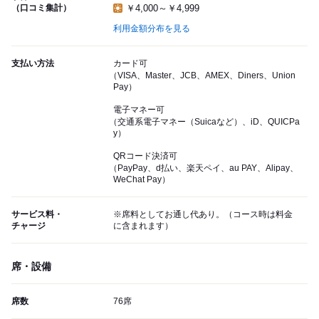
（口コミ集計）
￥4,000～￥4,999
利用金額分布を見る
支払い方法
カード可
（VISA、Master、JCB、AMEX、Diners、Union
Pay）
電子マネー可
（交通系電子マネー（Suicaなど）、iD、QUICPa
y）
QRコード決済可
（PayPay、d払い、楽天ペイ、au PAY、Alipay、
WeChat Pay）
サービス料・
※席料としてお通し代あり。（コース時は料金
チャージ
に含まれます）
席・設備
席数
76席