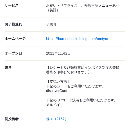
サービス
お祝い・サプライズ可、複数言語メニューあり
（英語）
お子様連れ
子供可
ホームページ
https://harenohi.dkdining.com/omiya/
オープン日
2021年11月2日
備考
【レシート及び領収書にインボイス制度の登録
番号を印字しております。】
【支払い方法】
下記のカードもご利用いただけます。
discoverCard
下記のQRコード決済もご利用いただけます。
メルペイ
初投稿者
蝶々
（2167）