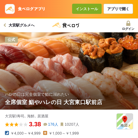
コースで使えるクーポン
戻る
インストール
アプリで開く
大宮駅グルメへ
クーポンを利用せず予約する
ログイン
公式
ハレの日は完全個室で鮨に溺れたい
全席個室 鮨やハレの日 大宮東口駅前店
大宮駅/寿司､ 海鮮､ 居酒屋
3.38
176
人
10207
人
￥4,000～￥4,999
￥1,000～￥1,999