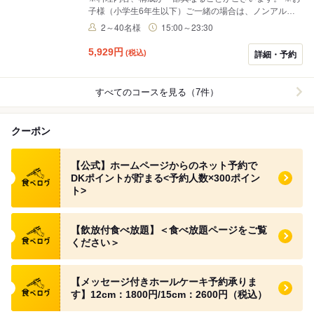
子様（小学生6年生以下）ご一緒の場合は、ノンアルコ
ール飲み放題のご用意もございます。 ※小学生未満は無
2～40名様
15:00～23:30
料でございます。
5,929
円
(税込)
詳細・予約
すべてのコースを見る（7件）
クーポン
食べログ クーポン
【公式】ホームページからのネット予約で
DKポイントが貯まる<予約人数×300ポイン
ト>
食べログ クーポン
【飲放付食べ放題】＜食べ放題ページをご覧
ください＞
食べログ クーポン
【メッセージ付きホールケーキ予約承りま
す】12cm：1800円/15cm：2600円（税込）