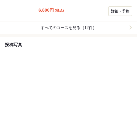
す。 ※前菜やサラダ、ご飯もの、デザートは別料金での
6,800
円
(税込)
ご用意となります。ご留意ください。
詳細・予約
すべてのコースを見る（12件）
投稿写真