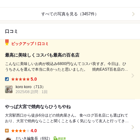
すべての写真を見る（3457件）
口コミ
ピックアップ！口コミ
最高に美味しくコスパも最高の百名店
こんなに美味しいお肉が税込み6800円なんてコスパ良すぎ。今日は、ひ
うちさんを選んで本当に良かったと思いました。 焼肉EAST百名店の炭
火焼肉 肉の匠 ひうちさんを日曜日17時45分に予約して訪問。最後の1席
5.0
を予約したので、滞在中に満席になりました。人気ありますね。 注文し
Dinner:
たのは、税込...
koro koro
（713）
2025/08 訪問
1回
やっぱ大宮で焼肉ならひうちやね
大宮駅西口から徒歩6分ほどの焼肉屋さん。 食べログ百名店にも選ばれて
おり、大宮で焼肉ならここと聞くことも多く気になって友人と行ってきま
した！ 土曜日事前に予約して伺いました...
4.0
Lunch:
だいき編集長
（692）