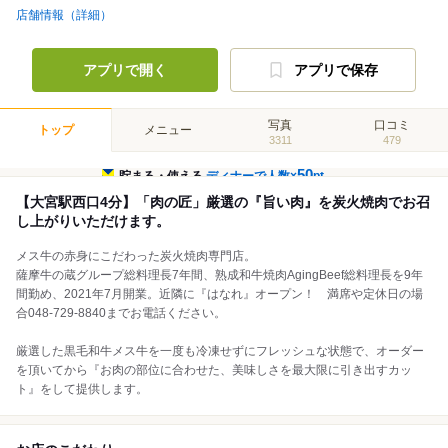
店舗情報（詳細）
アプリで開く
アプリで保存
写真
口コミ
トップ
メニュー
3311
479
50
貯まる・使える
ディナーで人数×
pt
【大宮駅西口4分】「肉の匠」厳選の『旨い肉』を炭火焼肉でお召
し上がりいただけます。
メス牛の赤身にこだわった炭火焼肉専門店。
薩摩牛の蔵グループ総料理長7年間、熟成和牛焼肉AgingBeef総料理長を9年
間勤め、2021年7月開業。近隣に『はなれ』オープン！ 満席や定休日の場
合048-729-8840までお電話ください。
厳選した黒毛和牛メス牛を一度も冷凍せずにフレッシュな状態で、オーダー
を頂いてから『お肉の部位に合わせた、美味しさを最大限に引き出すカッ
ト』をして提供します。