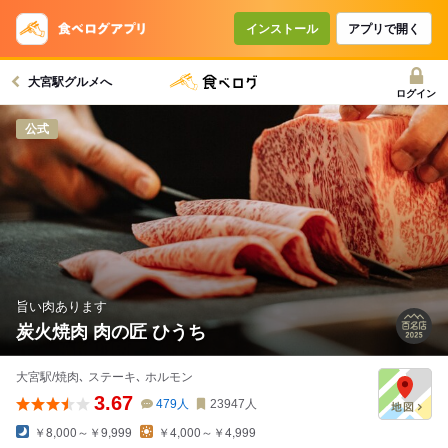
コースで使えるクーポン
戻る
インストール
アプリで開く
大宮駅グルメへ
クーポンを利用せず予約する
ログイン
公式
旨い肉あります
炭火焼肉 肉の匠 ひうち
大宮駅/焼肉､ ステーキ､ ホルモン
3.67
479
人
23947
人
￥8,000～￥9,999
￥4,000～￥4,999