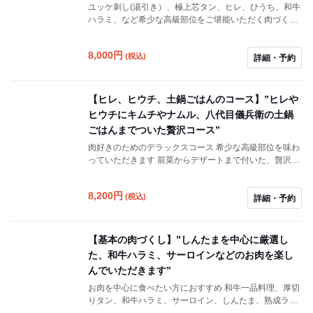
ユッケ刺し(湯引き）、極上芯タン、ヒレ、ひうち、和牛
ハラミ、など希少な高級部位をご堪能いただく肉づくし
コース。 ※前菜やサラダ、ご飯もの、デザートは別料金
でのご用意となります。ご留意ください。
8,000
円
(税込)
詳細・予約
【ヒレ、ヒウチ、土鍋ごはんのコース】”ヒレや
ヒウチにキムチやナムル、八代目儀兵衛の土鍋
ごはんまでついた贅沢コース”
肉好きのためのデラックスコース 希少な高級部位を味わ
っていただきます 前菜からデザートまで付いた、贅沢な
内容です ～土鍋ごはんが変更できます～ お一人様1,000
円で土鍋ビーフガーリックライスに変更できます
8,200
円
(税込)
詳細・予約
【基本の肉づくし】”しんたまを中心に厳選し
た、和牛ハラミ、サーロインなどのお肉を楽し
んでいただきます”
お肉を中心に食べたい方におすすめ 和牛一品料理、厚切
りタン、和牛ハラミ、サーロイン、しんたま、熟成ラム
イチなどを中心に味わっていただく肉づくしコースで