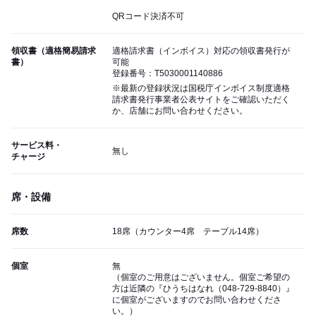
QRコード決済不可
領収書（適格簡易請求
適格請求書（インボイス）対応の領収書発行が
書）
可能
登録番号：T5030001140886
※最新の登録状況は国税庁インボイス制度適格
請求書発行事業者公表サイトをご確認いただく
か、店舗にお問い合わせください。
サービス料・
無し
チャージ
席・設備
席数
18席（カウンター4席 テーブル14席）
個室
無
（個室のご用意はございません。個室ご希望の
方は近隣の『ひうちはなれ（048-729-8840）』
に個室がございますのでお問い合わせくださ
い。）