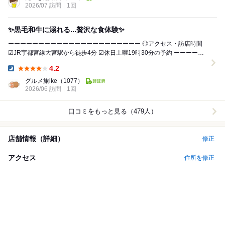
2026/07 訪問
1回
✨黒毛和牛に溺れる...贅沢な食体験✨
ーーーーーーーーーーーーーーーーーーーーーー ◎アクセス・訪店時間
☑︎JR宇都宮線大宮駅から徒歩4分 ☑︎休日土曜19時30分の予約 ーーーーー
ーーーーーーーーーーーーー...
4.2
Dinner:
グルメ旅ike
（1077）
2026/06 訪問
1回
口コミをもっと見る（479人）
店舗情報（詳細）
修正
アクセス
住所を修正