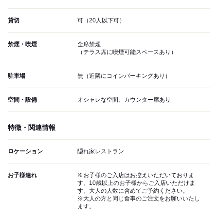
貸切
可（20人以下可）
禁煙・喫煙
全席禁煙
（テラス席に喫煙可能スペースあり）
駐車場
無（近隣にコインパーキングあり）
空間・設備
オシャレな空間、カウンター席あり
特徴・関連情報
ロケーション
隠れ家レストラン
お子様連れ
※お子様のご入店はお控えいただいておりま
す。10歳以上のお子様からご入店いただけま
す。大人の人数に含めてご予約ください。
※大人の方と同じ食事のご注文をお願いいたし
ます。