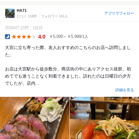
HA71
アプリでフォロー
口コミ 118件
フォロワー 151人
2026/07 訪問
1回目
4.0
￥5,000～￥5,999/1人
Dinner
大宮に立ち寄った際、友人おすすめのこちらのお店へ訪問しまし
た。
お店は大宮駅から徒歩数分、商店街の中にありアクセス抜群。初
めてでも迷うことなく到着できました。訪れたのは日曜日の夕方
でしたが、店内...
詳細を見る