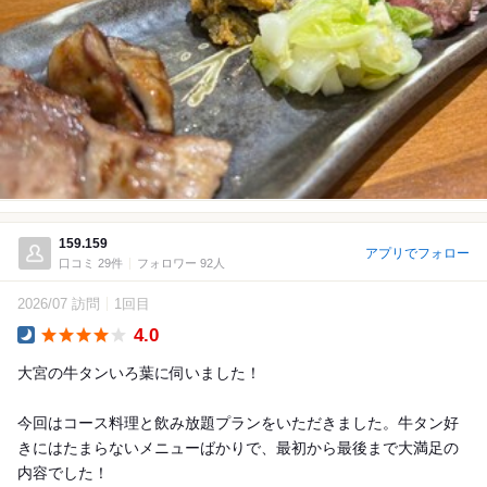
159.159
アプリでフォロー
口コミ 29件
フォロワー 92人
2026/07 訪問
1回目
4.0
Dinner
大宮の牛タンいろ葉に伺いました！
今回はコース料理と飲み放題プランをいただきました。牛タン好
きにはたまらないメニューばかりで、最初から最後まで大満足の
内容でした！