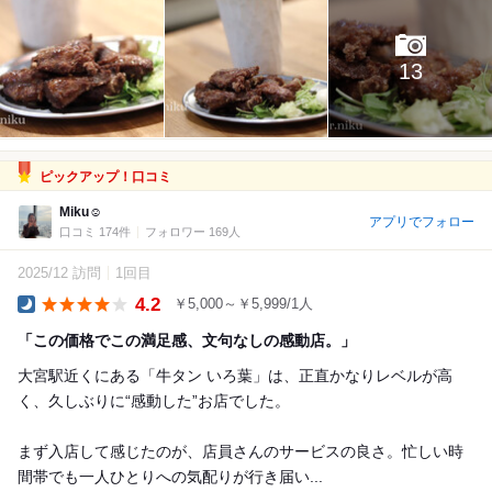
13
ピックアップ！口コミ
Miku☺︎
アプリでフォロー
口コミ 174件
フォロワー 169人
2025/12 訪問
1回目
4.2
￥5,000～￥5,999/1人
Dinner
「この価格でこの満足感、文句なしの感動店。」
大宮駅近くにある「牛タン いろ葉」は、正直かなりレベルが高
く、久しぶりに“感動した”お店でした。
まず入店して感じたのが、店員さんのサービスの良さ。忙しい時
間帯でも一人ひとりへの気配りが行き届い...