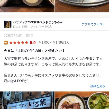
パサディナの大宮食べ歩きとうちゃん
アプリでフォロー
口コミ 95件
フォロワー 800人
2026/07 訪問
2回目
5.0
￥1,000～￥1,999/1人
Lunch
今日は「土用の“牛”の日」と伝えたい！！
大宮で取材も多い牛タン居酒屋で、大宮にもいくつか牛タンで人
気のお店はありますが、こちらは個人的にも大好きなお店です。
店員さんはいつも丁寧にオススメや食事の説明をしてくださり、
店内はJ-POPが...
詳細を見る