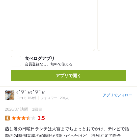
食べログアプリ
会員登録なし。無料で使える
アプリで開く
( ´ ▽ ` )ﾉ( ´ ▽ ` )ﾉ
アプリでフォロー
口コミ 753件
フォロワー 1204人
2026/07 訪問
1回目
3.5
Lunch
蒸し暑の日曜日ランチは大宮までちょっとおでかけ。テレビで話
題の24時間営業の伯爵邸が狙いだったけど、行列すぎて断念。