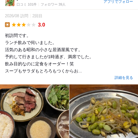
アプリでフォロー
口コミ 101件
フォロワー 39人
2026/08 訪問
2回目
3.0
Lunch
初訪問です。
ランチ飲みで伺いました。
活気のある昭和の小さな居酒屋風です。
予約して行きましたが1時過ぎ、満席でした。
飲み目的なのに定食をオーダー！笑
スープもサラダもとろろもつくからお...
詳細を見る