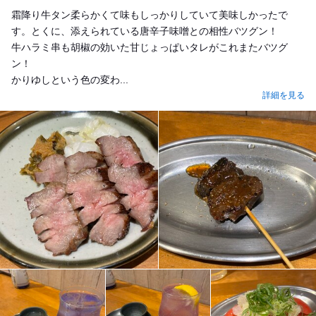
Dinner
霜降り牛タン柔らかくて味もしっかりしていて美味しかったで
す。とくに、添えられている唐辛子味噌との相性バツグン！
牛ハラミ串も胡椒の効いた甘じょっぱいタレがこれまたバツグ
ン！
かりゆしという色の変わ...
詳細を見る