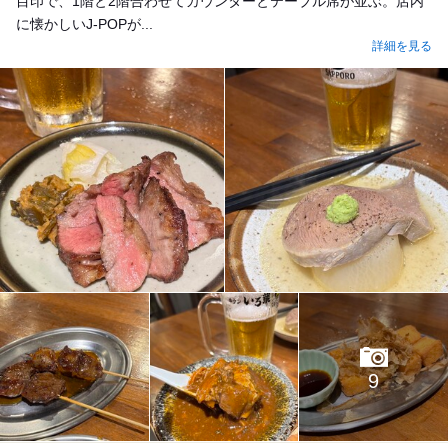
目印で、1階と2階合わせてカウンターとテーブル席が並ぶ。店内
に懐かしいJ-POPが...
詳細を見る
9