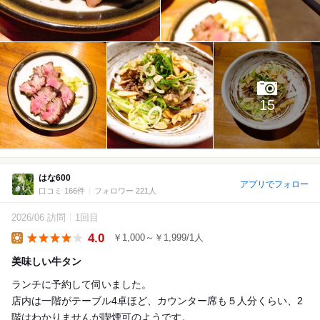
15
はな600
アプリでフォロー
口コミ 166件
フォロワー 221人
2026/06 訪問
1回目
4.0
￥1,000～￥1,999/1人
Lunch
美味しい牛タン
ランチに予約して伺いました。
店内は一階がテーブル4卓ほど、カウンター席も５人分くらい、2
階はわかりませんが喫煙可のようです。