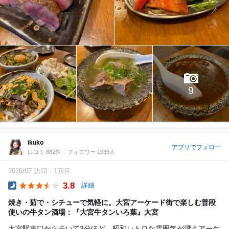
9
ikuko
アプリでフォロー
口コミ 882件
フォロワー 1635人
2026/07 訪問
1回目
3.8
詳細
Dinner
焼き・茹で・シチューで気軽に。大宮アーケード街で楽しむ普段
使いの牛タン酒場：『大宮牛タンいろ葉』大宮
大宮駅東口から歩いて3分ほど、昭和レトロな雰囲気が漂うアーケ