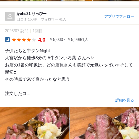
jyehs21 りっぴー
アプリでフォロー
口コミ 158件
フォロワー 41人
2026/07 訪問
1回目
4.0
￥5,000～￥5,999/1人
Dinner
子供たちと牛タンNight
大宮駅から徒歩3分の #牛タンいろ葉 さんへ✨
お店の1番の印象は、どの店員さんも笑顔で元気いっぱい✨そして
親切❣️
その時点で来て良かったなと思う
注文したコ...
詳細を見る