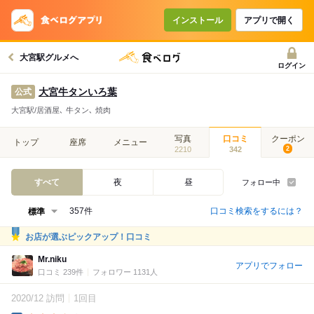
インストール
アプリで開く
大宮駅グルメへ
ログイン
大宮牛タンいろ葉
公式
大宮駅/居酒屋､ 牛タン､ 焼肉
写真
口コミ
クーポン
トップ
座席
メニュー
2210
342
2
すべて
夜
昼
フォロー中
口コミ検索をするには？
357件
お店が選ぶピックアップ！口コミ
Mr.niku
アプリでフォロー
口コミ 239件
フォロワー 1131人
2020/12 訪問
1回目