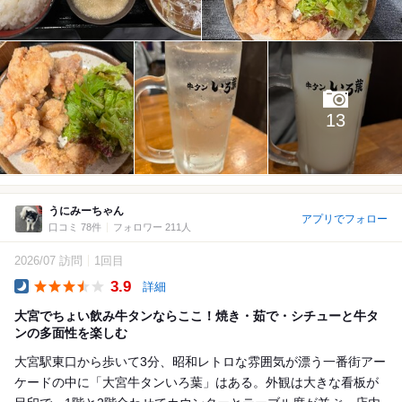
13
うにみーちゃん
アプリでフォロー
口コミ 78件
フォロワー 211人
2026/07 訪問
1回目
3.9
詳細
Dinner
大宮でちょい飲み牛タンならここ！焼き・茹で・シチューと牛タ
ンの多面性を楽しむ
大宮駅東口から歩いて3分、昭和レトロな雰囲気が漂う一番街アー
ケードの中に「大宮牛タンいろ葉」はある。外観は大きな看板が