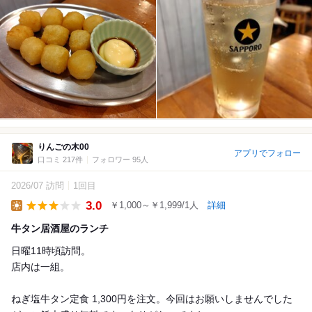
りんごの木00
アプリでフォロー
口コミ 217件
フォロワー 95人
2026/07 訪問
1回目
3.0
￥1,000～￥1,999/1人
詳細
Lunch
牛タン居酒屋のランチ
日曜11時頃訪問。
店内は一組。
ねぎ塩牛タン定食 1,300円を注文。今回はお願いしませんでした