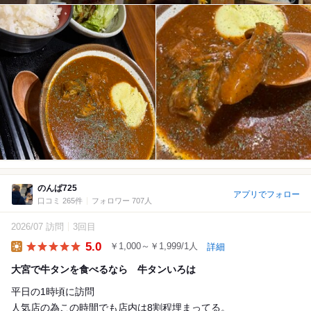
のんぱ725
アプリでフォロー
口コミ 265件
フォロワー 707人
2026/07 訪問
3回目
5.0
￥1,000～￥1,999/1人
詳細
Lunch
大宮で牛タンを食べるなら 牛タンいろは
平日の1時頃に訪問
人気店の為この時間でも店内は8割程埋まってる。