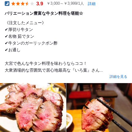
3.9
￥3,000～￥3,999/1人
詳細
Dinner
バリエーション豊富な牛タン料理を堪能☆
《注文したメニュー》
✔厚切り牛タン
✔名物 茹でタン
✔牛タンのガーリックポン酢
✔お通し
​大宮で色んな牛タン料理を味わうならココ！
大衆酒場的な雰囲気で居心地最高な『いろ葉』さん...
詳細を見る