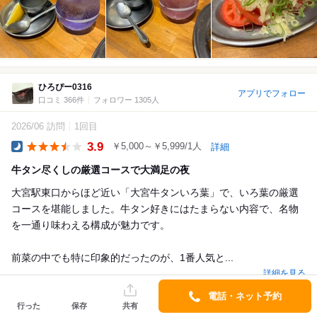
ひろぴー0316
アプリでフォロー
口コミ 366件
フォロワー 1305人
2026/06 訪問
1回目
3.9
￥5,000～￥5,999/1人
詳細
Dinner
牛タン尽くしの厳選コースで大満足の夜
大宮駅東口からほど近い「大宮牛タンいろ葉」で、いろ葉の厳選
コースを堪能しました。牛タン好きにはたまらない内容で、名物
を一通り味わえる構成が魅力です。
前菜の中でも特に印象的だったのが、1番人気と...
詳細を見る
電話・ネット予約
行った
保存
共有