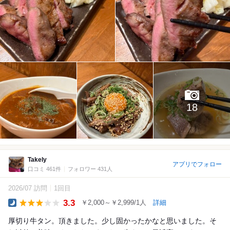
18
Takely
アプリでフォロー
口コミ 461件
フォロワー 431人
2026/07 訪問
1回目
3.3
￥2,000～￥2,999/1人
詳細
Dinner
厚切り牛タン。頂きました。少し固かったかなと思いました。そ