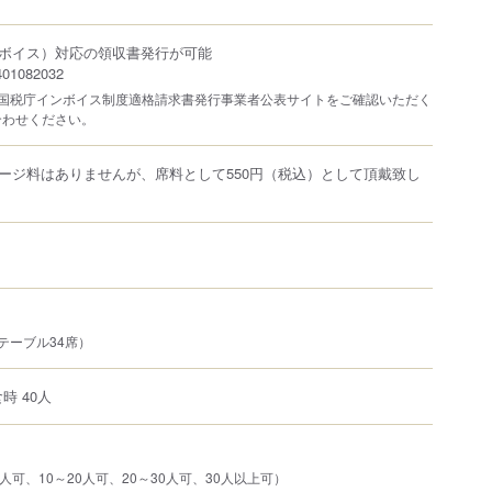
ボイス）対応の領収書発行が可能
1082032
は国税庁インボイス制度適格請求書発行事業者公表サイトをご確認いただく
合わせください。
ージ料はありませんが、席料として550円（税込）として頂戴致し
テーブル34席）
時 40人
人可、10～20人可、20～30人可、30人以上可）