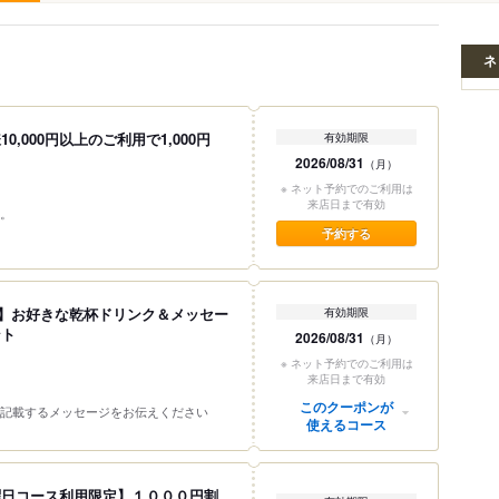
ネ
）
,000円以上のご利用で1,000円
有効期限
2026/08/31
（月）
※ ネット予約でのご利用は
来店日まで有効
。
予約する
ary】お好きな乾杯ドリンク＆メッセー
有効期限
ント
2026/08/31
（月）
※ ネット予約でのご利用は
来店日まで有効
このクーポンが
記載するメッセージをお伝えください
使えるコース
曜日コース利用限定】１０００円割