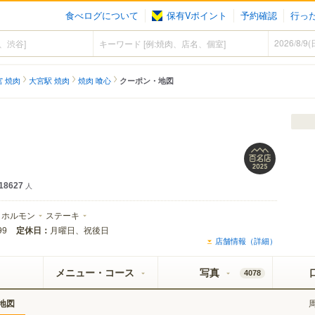
食べログについて
保有Vポイント
予約確認
行っ
宮 焼肉
大宮駅 焼肉
焼肉 喰心
クーポン・地図
18627
人
ホルモン
ステーキ
定休日：
月曜日、祝後日
99
店舗情報（詳細）
メニュー・コース
写真
4078
地図