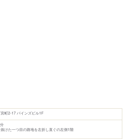
町2-17 パインズビル1F
5分
を抜けた一つ目の路地を左折し直ぐの左側1階