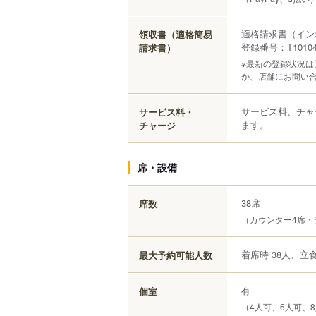
適格請求書（イン
領収書（適格簡易
登録番号：T101040
請求書）
※最新の登録状況
か、店舗にお問い
サービス料、チャ
サービス料・
ます。
チャージ
席・設備
38席
席数
（カウンター4席・
着席時 38人、立食
最大予約可能人数
有
個室
（4人可、6人可、8