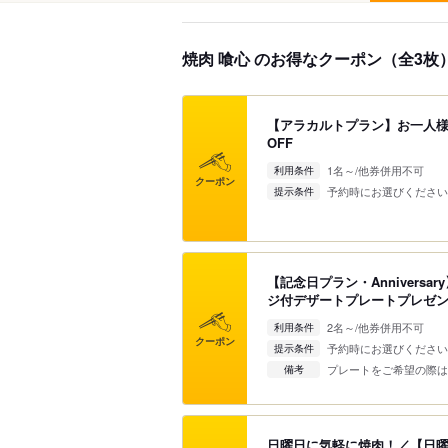
焼肉 喰心 のお得なクーポン（全3枚
【アラカルトプラン】お一人様10
OFF
1名～/他券併用不可
利用条件
クーポン
予約時にお選びください
提示条件
【記念日プラン・Annivers
ジ付デザートプレートプレゼ
2名～/他券併用不可
利用条件
クーポン
予約時にお選びください
提示条件
プレートをご希望の際は
備考
日曜日に気軽に焼肉！／【日