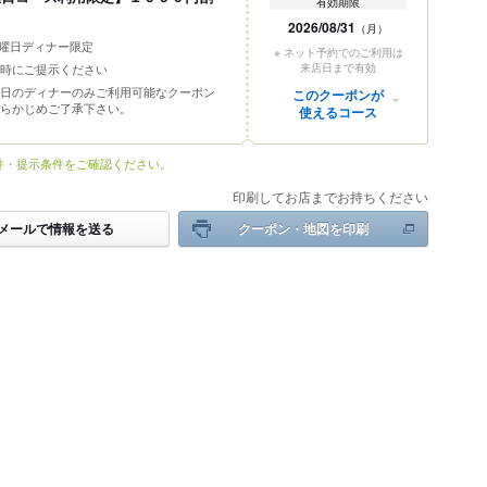
有効期限
2026/08/31
（月）
日曜日ディナー限定
※ ネット予約でのご利用は
来店日まで有効
時にご提示ください
日のディナーのみご利用可能なクーポン
このクーポンが
らかじめご了承下さい。
使えるコース
件・提示条件をご確認ください。
印刷してお店までお持ちください
メールで情報を送る
クーポン・地図を印刷