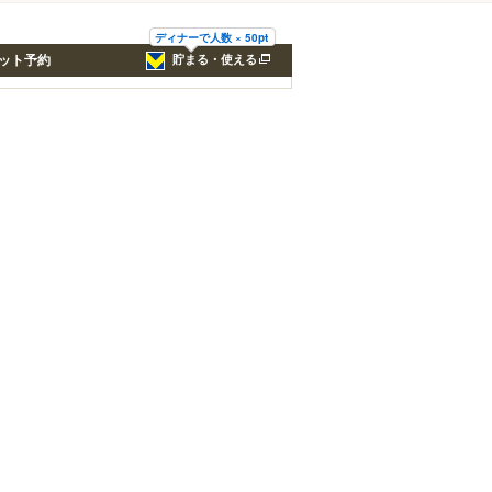
ディナーで人数 × 50pt
ット予約
貯まる・使える