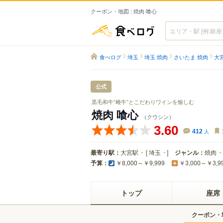
クーポン・地図 : 焼肉 喰心
食べログ
食べログ
埼玉
埼玉 焼肉
さいたま 焼肉
大
公式
黒毛和牛”雌牛”とこだわりワインを愉しむ
焼肉 喰心
（クウシン）
3.60
412
人
最寄り駅：
大宮駅
[
埼玉
]
ジャンル：
焼肉
予算：
￥8,000～￥9,999
￥3,000～￥3,9
トップ
座席
クーポン・