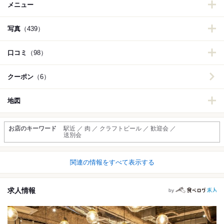
メニュー
写真
（439）
口コミ
（98）
クーポン
（6）
地図
お店のキーワード
駅近 ／ 肉 ／ クラフトビール ／ 歓迎会 ／
送別会
関連の情報をすべて表示する
求人情報
by