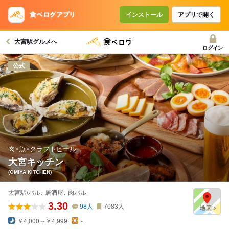
コースで使えるクーポン
戻る
インストール
アプリで開く
大宮駅グルメへ
クーポンを利用せず予約する
ログイン
公式
肉×魚×クラフトビール
大宮キッチン
(OMIYA KITCHEN)
大宮駅/バル､ 居酒屋､ 肉バル
3.30
98
人
7083
人
￥4,000～￥4,999
-