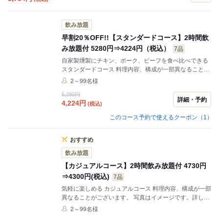
飲み放題
早割20％OFF!!【スタンダードコース】2時間飲
み放題付 5280円⇒4224円（税込）
7品
自家製燻製にチキン、ポーク、ビーフを食べ比べできる
スタンダードコース 料理内容、構成が一部異なることが
ございます。 写真はイメージです。詳しくはコース内容
2～99名様
をご確認ください。 ※本プランはコース一例のため、他
5,280円
コースご希望の場合は備考欄へご希望コースを記載くだ
詳細・予約
4,224
円
(税込)
さい。
このコース予約で使えるクーポン（1）
おすすめ
飲み放題
【カジュアルコース】2時間飲み放題付 4730円
⇒4300円(税込)
7品
気軽に楽しめる カジュアルコース 料理内容、構成が一部
異なることがございます。 写真はイメージです。詳しく
はコース内容をご確認ください。
2～99名様