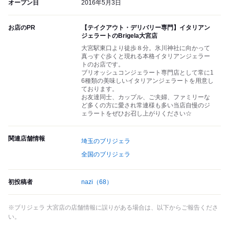
オープン日
2016年5月3日
お店のPR
【テイクアウト・デリバリー専門】イタリアン
ジェラートのBrigela大宮店
大宮駅東口より徒歩８分。氷川神社に向かって
真っすぐ歩くと現れる本格イタリアンジェラー
トのお店です。
ブリオッシュコンジェラート専門店として常に1
6種類の美味しいイタリアンジェラートを用意し
ております。
お友達同士、カップル、ご夫婦、ファミリーな
ど多くの方に愛され常連様も多い当店自慢のジ
ェラートをぜひお召し上がりください☆
関連店舗情報
埼玉のブリジェラ
全国のブリジェラ
初投稿者
nazi
（68）
※ブリジェラ 大宮店の店舗情報に誤りがある場合は、以下からご報告くださ
い。