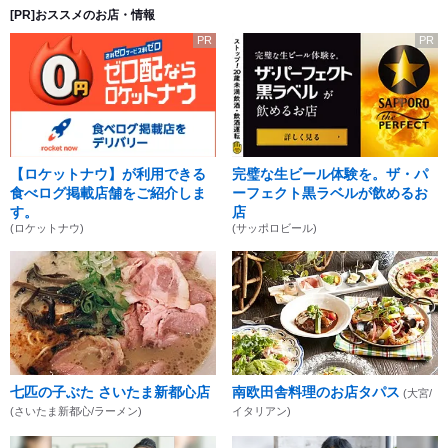
[PR]おススメのお店・情報
PR
PR
【ロケットナウ】が利用できる
完璧な生ビール体験を。ザ・パ
食べログ掲載店舗をご紹介しま
ーフェクト黒ラベルが飲めるお
す。
店
(ロケットナウ)
(サッポロビール)
七匹の子ぶた さいたま新都心店
南欧田舎料理のお店タパス
(大宮/
(さいたま新都心/ラーメン)
イタリアン)