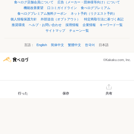
食べログ店舗会員について
広告（メーカー・団体様等向け）について
機能改善要望
口コミガイドライン
食べログプレミアム
食べログプレミアム無料クーポン
ネット予約（リクエスト予約）
個人情報保護方針
外部送信（オプトアウト）
特定商取引法に基づく表記
推奨環境
ヘルプ・お問い合わせ
採用情報
企業情報
キーワード一覧
サイトマップ
チェーン一覧
言語：
English
简体中文
繁體中文
한국어
日本語
©Kakaku.com, Inc.
行った
保存
共有