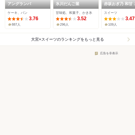
アングランパ
氷川だんご屋
赤坂おぎ乃 和甘 
ュート大宮
ケーキ、パン
甘味処、和菓子、かき氷
スイーツ
3.76
3.52
3.47
887人
296人
109人
大宮×スイーツ
のランキングをもっと見る
広告を非表示