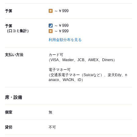
～￥999
予算
～￥999
予算
（口コミ集計）
～￥999
利用金額分布を見る
支払い方法
カード可
（VISA、Master、JCB、AMEX、Diners）
電子マネー可
（交通系電子マネー（Suicaなど）、楽天Edy、n
anaco、WAON、iD）
席・設備
個室
無
貸切
不可