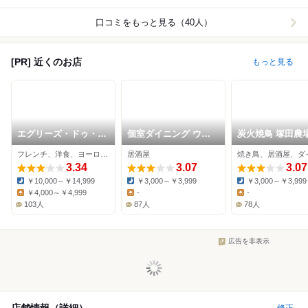
口コミをもっと見る（40人）
[PR] 近くのお店
もっと見る
エグリーズ・ドゥ・葉
個室ダイニング ウメ
炭火焼鳥 塚田農場
山庵
子の家 大宮東口駅前
宮東口店
フレンチ、洋食、ヨーロッパ料理
居酒屋
店
3.34
3.07
3.07
￥10,000～￥14,999
￥3,000～￥3,999
￥3,000～￥3,999
Dinner:
Dinner:
Dinner:
￥4,000～￥4,999
-
-
Lunch:
Lunch:
Lunch:
103人
87人
78人
広告を非表示
店舗情報（詳細）