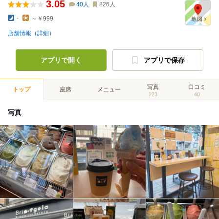
3.05
40
人
826
人
-
～￥999
店舗情報（詳細）
アプリで開く
アプリで保存
写真
口コミ
トップ
座席
メニュー
223
40
写真