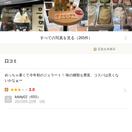
すべての写真を見る（265件）
広告を非表示
口コミ
めっちゃ暑くて今年初のジェラート！ 味の種類も豊富、コスパは良くな
いかなぁー
3.0
Lunch:
tobity02
（655）
2023/05 訪問
1回