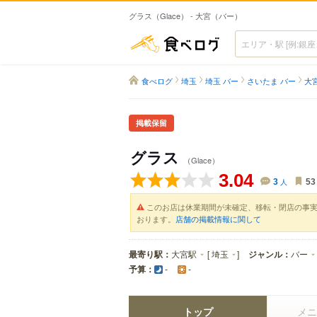
グラス（Glace） - 大宮（バー）
食べログ
食べログ
埼玉
埼玉 バー
さいたま バー
大
掲載保留
グラス
（Glace）
3.04
3
人
53
このお店は休業期間が未確定、移転・閉店の事
おります。
店舗の掲載情報に関して
最寄り駅：
大宮駅
[
埼玉
]
ジャンル：
バー
予算：
-
-
トップ
メニ