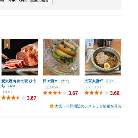
5
3
3
炭火焼肉 肉の匠 ひう
日々酒々
大宮大勝軒
（211）
（857）
ち
（480）
（立ち飲み）
（ラーメン）
（焼肉）
3.67
3.66
3.67
大宮・与野周辺のレストラン情報を見る