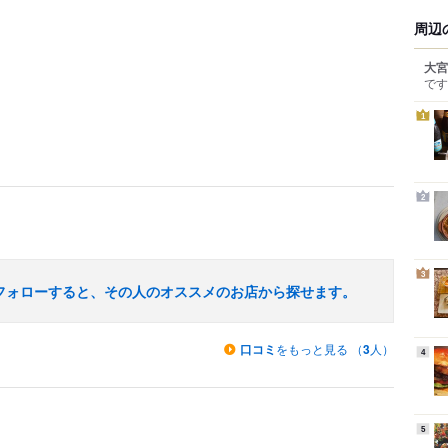
周辺
大宮
です
1
2
3
フォローすると、その人のオススメのお店から探せます。
口コミ
をもっと見る （
3
人）
4
5