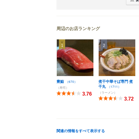
周辺のお店ランキング
1
2
豊鮨
煮干中華そば専門 煮
（670）
干丸
（1711）
（寿司）
（ラーメン）
3.76
3.72
関連の情報をすべて表示する