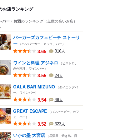
のお店ランキング
×バー・お酒
のランキング
（点数の高いお店）
。
バーガーズカフェビーチ ストーリ
ー
（ハンバーガー、カフェ、バー）
3.65
316
人
ワインと料理 アジネロ
（ビストロ、
創作料理、ワインバー）
3.55
24
人
GALA BAR MIZUNO
（ダイニングバ
ー、ワインバー）
3.54
48
人
GREAT ESCAPE
（ハンバーガー、カフ
ェ、バー）
3.52
323
人
いかの墨 大宮店
（居酒屋、焼き鳥、日