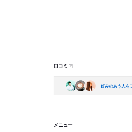
口コミ
？
好みのあう人を
メニュー