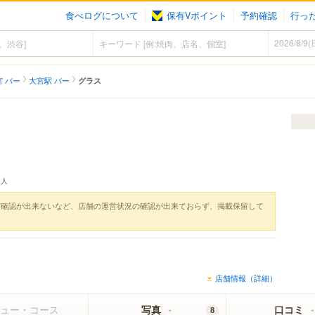
食べログについて
保有Vポイント
予約確認
行っ
宮 バー
大宮駅 バー
グラス
人
実確認が出来ないなど、店舗の運営状況の確認が出来ておらず、掲載保留して
店舗情報（詳細）
ュー・コース
写真
口コミ
8