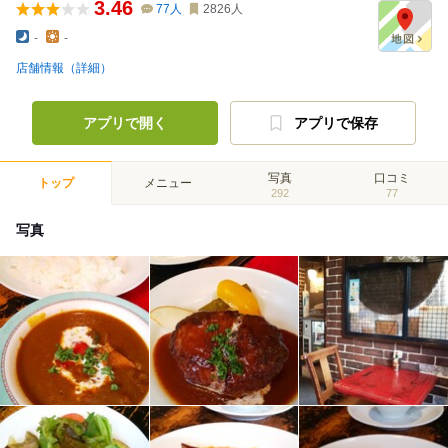
3.46
77
人
2826
人
-
-
店舗情報（詳細）
アプリで開く
アプリで保存
写真
口コミ
トップ
メニュー
292
77
写真