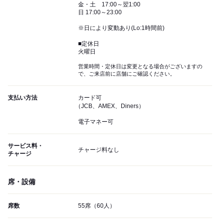
金・土 17:00～翌1:00
日 17:00～23:00
※日により変動あり(Lo:1時間前)
■定休日
火曜日
営業時間・定休日は変更となる場合がございますの
で、ご来店前に店舗にご確認ください。
支払い方法
カード可
（JCB、AMEX、Diners）
電子マネー可
サービス料・
チャージ料なし
チャージ
席・設備
席数
55席（60人）