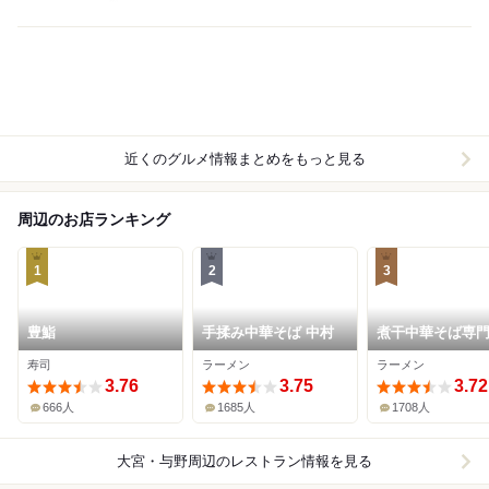
近くのグルメ情報まとめをもっと見る
周辺のお店ランキング
1
2
3
豊鮨
手揉み中華そば 中村
煮干中華そば専門
干丸
寿司
ラーメン
ラーメン
3.76
3.75
3.72
666人
1685人
1708人
大宮・与野周辺
のレストラン情報を見る