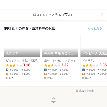
口コミをもっと見る（77人）
[PR] 近くの洋食・西洋料理のお店
もっと見る
スクエア
牛兵衛 草庵 そごう大
バンビーナ 大宮
宮店
ビュッフェ、洋食、洋菓子
焼肉、ホルモン、ステーキ
イタリアン
3.18
3.22
3.36
￥3,000～￥3,999
￥4,000～￥4,999
￥4,000～￥4,999
Dinner:
Dinner:
Dinner:
￥1,000～￥1,999
￥1,000～￥1,999
￥3,000～￥3,999
Lunch:
Lunch:
Lunch:
45人
240人
162人
広告を非表示