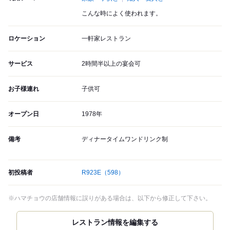
こんな時によく使われます。
ロケーション
一軒家レストラン
サービス
2時間半以上の宴会可
お子様連れ
子供可
オープン日
1978年
備考
ディナータイムワンドリンク制
初投稿者
R923E
（598）
※ハマチョウの店舗情報に誤りがある場合は、以下から修正して下さい。
レストラン情報を編集する