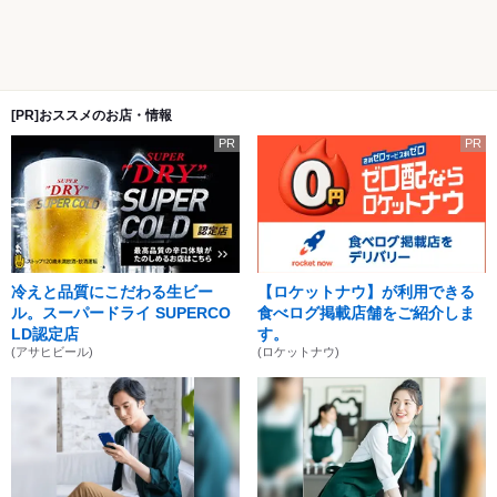
[PR]おススメのお店・情報
PR
PR
冷えと品質にこだわる生ビー
【ロケットナウ】が利用できる
ル。スーパードライ SUPERCO
食べログ掲載店舗をご紹介しま
LD認定店
す。
(アサヒビール)
(ロケットナウ)