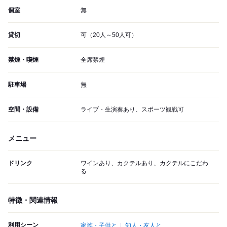
個室
無
貸切
可（20人～50人可）
禁煙・喫煙
全席禁煙
駐車場
無
空間・設備
ライブ・生演奏あり、スポーツ観戦可
メニュー
ドリンク
ワインあり、カクテルあり、カクテルにこだわ
る
特徴・関連情報
利用シーン
家族・子供と
知人・友人と