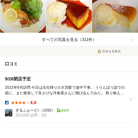
すべての写真を見る（311件）
広告を非表示
口コミ
9/26閉店予定
2022年9月訪問 今日は出社帰りの大宮駅で途中下車。 うりんぼう詣での
前に、また散策して良さげな洋食屋さんに飛び込んでみた。 取り敢えず
のハンバーグステーキに、アメリカンレ...
4.0
Dinner:
ぎるふぉーど♪
（1092）
2022/09 訪問
1回