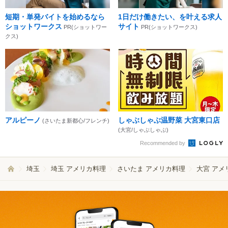
短期・単発バイトを始めるなら
1日だけ働きたい、を叶える求人
ショットワークス
サイト
PR(ショットワー
PR(ショットワークス)
クス)
アルピーノ
しゃぶしゃぶ温野菜 大宮東口店
(さいたま新都心/フレンチ)
(大宮/しゃぶしゃぶ)
Recommended by
埼玉
埼玉 アメリカ料理
さいたま アメリカ料理
大宮 アメ