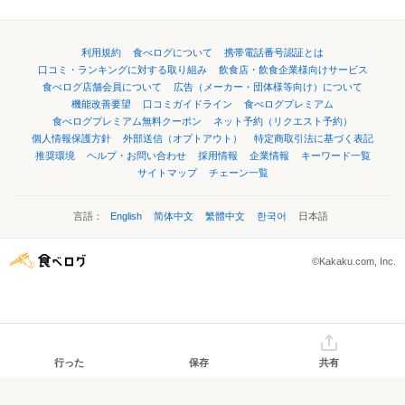
利用規約
食べログについて
携帯電話番号認証とは
口コミ・ランキングに対する取り組み
飲食店・飲食企業様向けサービス
食べログ店舗会員について
広告（メーカー・団体様等向け）について
機能改善要望
口コミガイドライン
食べログプレミアム
食べログプレミアム無料クーポン
ネット予約（リクエスト予約）
個人情報保護方針
外部送信（オプトアウト）
特定商取引法に基づく表記
推奨環境
ヘルプ・お問い合わせ
採用情報
企業情報
キーワード一覧
サイトマップ
チェーン一覧
言語：
English
简体中文
繁體中文
한국어
日本語
©Kakaku.com, Inc.
行った
保存
共有