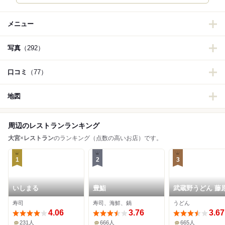
メニュー
写真
（292）
口コミ
（77）
地図
周辺のレストランランキング
大宮
×
レストラン
のランキング（点数の高いお店）です。
1
2
3
いしまる
豊鮨
武蔵野うどん 藤原
与野本店
寿司
寿司、海鮮、鍋
うどん
4.06
3.76
3.67
231人
666人
665人