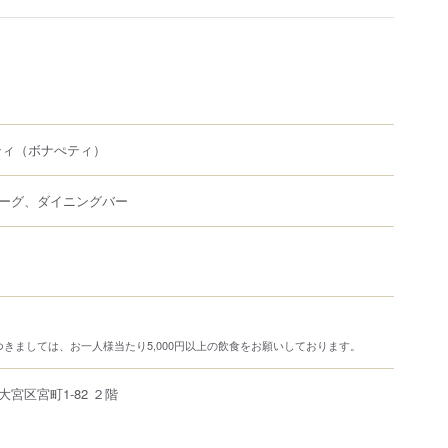
ティ
（ボナぺティ）
ーグ、ダイニングバー
きましては、お一人様当たり5,000円以上の飲食をお願いしております。
大宮区
宮町
1-82
２階