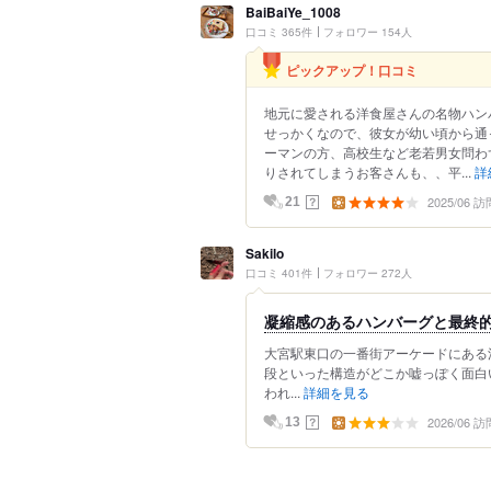
BaiBaiYe_1008
口コミ 365件
フォロワー 154人
ピックアップ！口コミ
地元に愛される洋食屋さんの名物ハン
せっかくなので、彼女が幼い頃から通
ーマンの方、高校生など老若男女問わず
りされてしまうお客さんも、、平...
詳
2025/06 訪
？
21
Sakilo
口コミ 401件
フォロワー 272人
凝縮感のあるハンバーグと最終
大宮駅東口の一番街アーケードにある
段といった構造がどこか嘘っぽく面白
われ...
詳細を見る
2026/06 訪
？
13