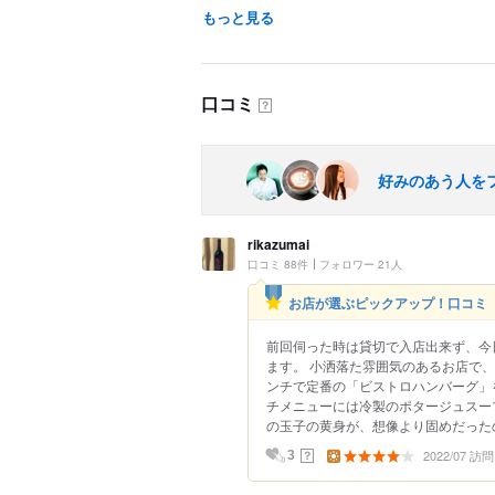
もっと見る
口コミ
？
好みのあう人を
rikazumai
口コミ 88件
フォロワー 21人
お店が選ぶピックアップ！口コミ
前回伺った時は貸切で入店出来ず、今
ます。 小洒落た雰囲気のあるお店で、
ンチで定番の「ビストロハンバーグ」
チメニューには冷製のポタージュスー
の玉子の黄身が、想像より固めだったの
2022/07 訪問
？
3