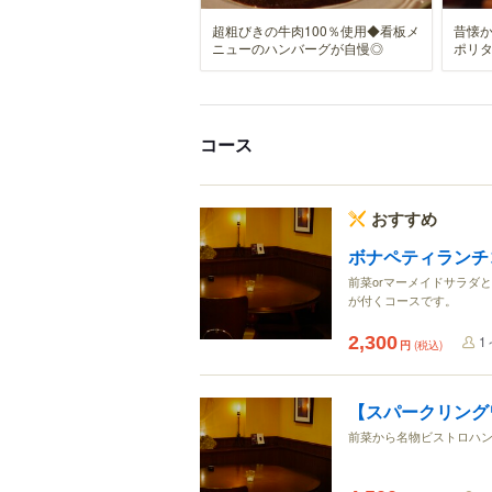
超粗びきの牛肉100％使用◆看板メ
昔懐
ニューのハンバーグが自慢◎
ポリ
コース
おすすめ
ボナペティランチ
前菜orマーメイドサラダ
が付くコースです。
2,300
1
円
(税込)
【スパークリング
前菜から名物ビストロハ