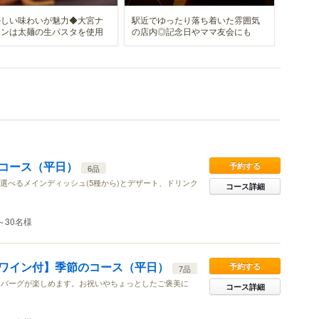
かしい味わいが魅力◆大宮ナ
駅近でゆったり落ち着いた雰囲気
タンは太麺の生パスタを使用
の店内◎記念日やママ友会にも
コース（平日）
予約する
6品
と選べるメインディッシュ(5種から)とデザート、ドリンク
コース詳細
～30名様
ワイン付】季節のコース（平日）
予約する
7品
ンバーグが楽しめます。お祝いやちょっとしたご褒美に
コース詳細