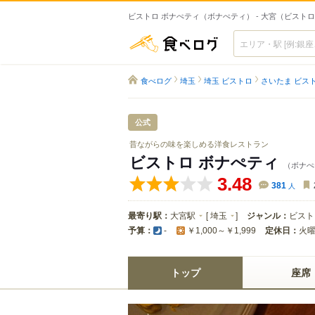
ビストロ ボナぺティ（ボナぺティ） - 大宮（ビスト
食べログ
食べログ
埼玉
埼玉 ビストロ
さいたま ビス
公式
昔ながらの味を楽しめる洋食レストラン
ビストロ ボナぺティ
（ボナぺ
3.48
381
人
最寄り駅：
大宮駅
[
埼玉
]
ジャンル：
ビスト
予算：
定休日：
火
-
￥1,000～￥1,999
トップ
座席