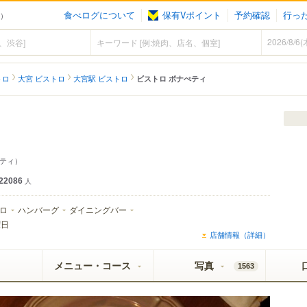
食べログについて
保有Vポイント
予約確認
行っ
ロ）
トロ
大宮 ビストロ
大宮駅 ビストロ
ビストロ ボナぺティ
ティ）
22086
人
ロ
ハンバーグ
ダイニングバー
曜日
店舗情報（詳細）
メニュー・コース
写真
1563