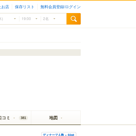
たお店
保存リスト
無料会員登録/ログイン
口コミ
地図
381
ディナーで人数 × 50pt