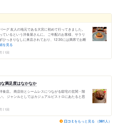
バーグ 友人の地元である大宮に初めて行ってきました。
っているという洋食屋さんに。 ご年配のお客様、サラリ
ひっきりなしに来店されており、12:30には満席でお断
細を見る
問
1回
的な満足度はなかなか
洋食店。 商店街とシームレスにつながる邸宅の玄関・階
い。 ジャンルとしてはカジュアルビストロにあたると思
問
1回
口コミ
をもっと見る （
381
人）