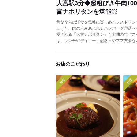
大宮駅3分◆超粗びき牛肉1
宮ナポリタンを堪能◎
昔ながらの洋食を気軽に楽しめるレストラン
上げた、肉の旨みあふれるハンバーグ◎選べ
愛される「大宮ナポリタン」も太麺の生パス
は、ランチやディナー、記念日やママ友会な
お店のこだわり
料理
料理