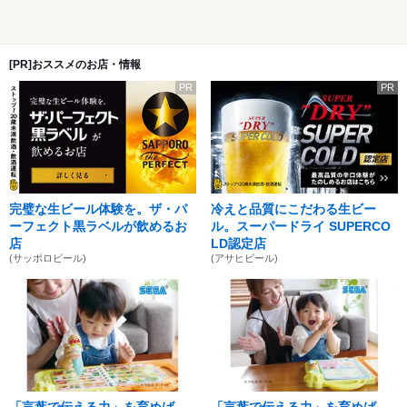
[PR]おススメのお店・情報
PR
PR
完璧な生ビール体験を。ザ・パ
冷えと品質にこだわる生ビー
ーフェクト黒ラベルが飲めるお
ル。スーパードライ SUPERCO
店
LD認定店
(サッポロビール)
(アサヒビール)
「言葉で伝える力」を育めば、
「言葉で伝える力」を育めば、