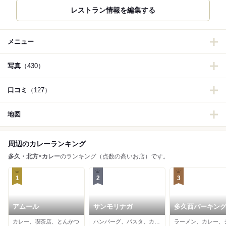
レストラン情報を編集する
メニュー
写真
（430）
口コミ
（127）
地図
周辺のカレーランキング
多久・北方
×
カレー
のランキング（点数の高いお店）です。
1
2
3
アムール
サンモリナガ
多久西パーキン
ア 上り
カレー、喫茶店、とんかつ
ハンバーグ、パスタ、カレー