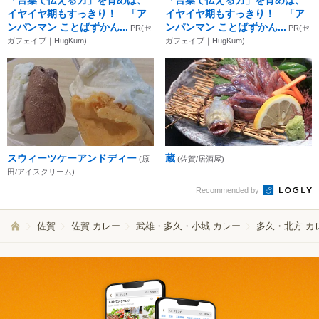
イヤイヤ期もすっきり！ 「ア
イヤイヤ期もすっきり！ 「ア
ンパンマン ことばずかん...
ンパンマン ことばずかん...
PR(セ
PR(セ
ガフェイブ｜HugKum)
ガフェイブ｜HugKum)
スウィーツケーアンドディー
蔵
(原
(佐賀/居酒屋)
田/アイスクリーム)
Recommended by
佐賀
佐賀 カレー
武雄・多久・小城 カレー
多久・北方 カ