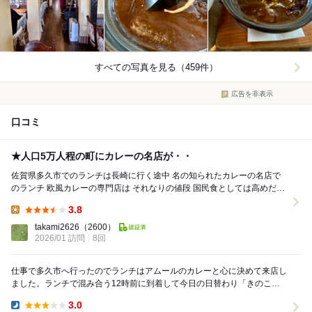
すべての写真を見る（459件）
広告を非表示
口コミ
★人口5万人程の町にカレーの名店が・・
佐賀県多久市でのランチは長崎に行く途中 名の知られたカレーの名店で
のランチ 欧風カレーの専門店は それなりの値段 国民食としては高めだけ
ど 値段なりの 食事が食べれる 何度...
3.8
Lunch:
takami2626
（2600）
2026/01 訪問
8回
仕事で多久市へ行ったのでランチはアムールのカレーと心に決めて来店し
ました。ランチで混み合う12時前に到着して今日の日替わり「きのこと
チーズのカレー」を食べました。 バターライスと...
3.0