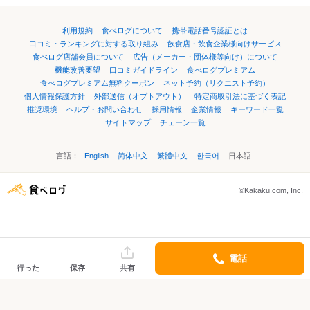
利用規約
食べログについて
携帯電話番号認証とは
口コミ・ランキングに対する取り組み
飲食店・飲食企業様向けサービス
食べログ店舗会員について
広告（メーカー・団体様等向け）について
機能改善要望
口コミガイドライン
食べログプレミアム
食べログプレミアム無料クーポン
ネット予約（リクエスト予約）
個人情報保護方針
外部送信（オプトアウト）
特定商取引法に基づく表記
推奨環境
ヘルプ・お問い合わせ
採用情報
企業情報
キーワード一覧
サイトマップ
チェーン一覧
言語：
English
简体中文
繁體中文
한국어
日本語
©Kakaku.com, Inc.
電話
行った
保存
共有