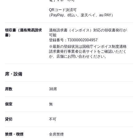
電子マネー不可
QRコード決済可
（PayPay、d払い、楽天ペイ、au PAY）
領収書（適格簡易請求
適格請求書（インボイス）対応の領収書発行が
書）
可能
登録番号：T3300002004957
※最新の登録状況は国税庁インボイス制度適格
請求書発行事業者公表サイトをご確認いただく
か、店舗にお問い合わせください。
席・設備
席数
38席
個室
無
貸切
不可
禁煙・喫煙
全席禁煙