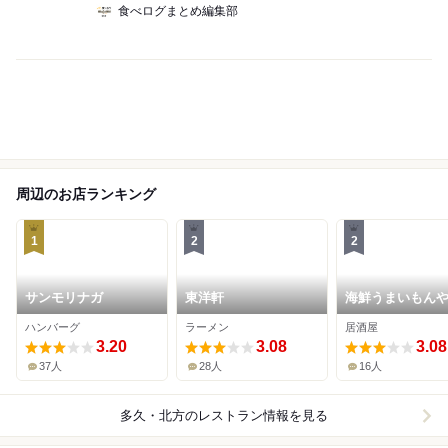
食べログまとめ編集部
周辺のお店ランキング
1
2
2
サンモリナガ
東洋軒
海鮮うまいもん
の駅 茜
ハンバーグ
ラーメン
居酒屋
3.20
3.08
3.08
37人
28人
16人
多久・北方
のレストラン情報を見る