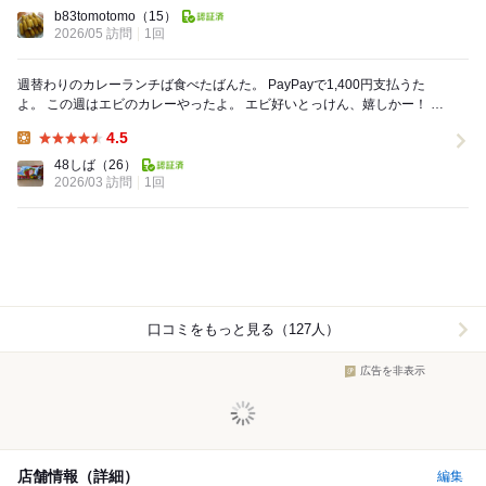
Dinner:
b83tomotomo
（15）
2026/05 訪問
1回
週替わりのカレーランチば食べたばんた。 PayPayで1,400円支払うた
よ。 この週はエビのカレーやったよ。 エビ好いとっけん、嬉しかー！ ぶ
りっとしたエビの食べ...
4.5
Lunch:
48しば
（26）
2026/03 訪問
1回
口コミをもっと見る（127人）
広告を非表示
店舗情報（詳細）
編集