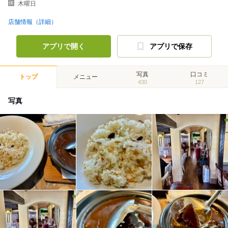
木曜日
店舗情報（詳細）
アプリで開く
アプリで保存
写真
口コミ
トップ
メニュー
430
127
写真