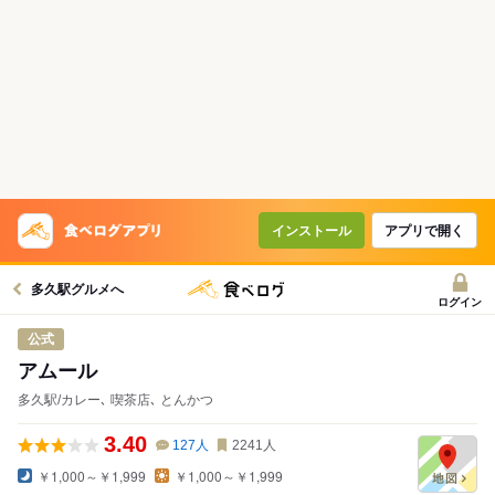
インストール
アプリで開く
多久駅グルメへ
ログイン
公式
アムール
多久駅/カレー､ 喫茶店､ とんかつ
3.40
127
人
2241
人
￥1,000～￥1,999
￥1,000～￥1,999