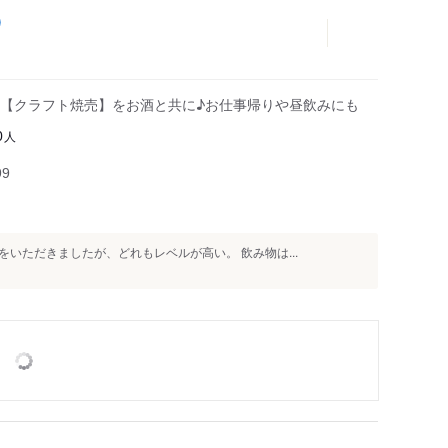
D
【クラフト焼売】をお酒と共に♪お仕事帰りや昼飲みにも
人
0
99
いただきましたが、どれもレベルが高い。 飲み物は...