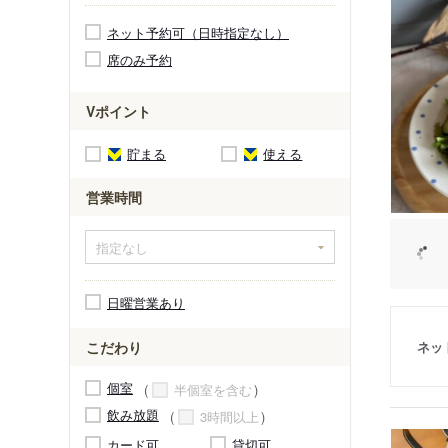
ネット予約可（日時指定なし）
席のみ予約
Vポイント
貯まる
使える
営業時間
日曜営業あり
ネッ
こだわり
個室
半個室を含む
飲み放題
3時間以上
カード可
貸切可