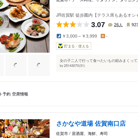
JR佐賀駅 徒歩圏内【テラス席もあるオ
3.07
人
26
92
￥3,000～￥3,999
-
貯まる・使える
女の子二人で行って食べたいもの頼みまくって二
25143070(31)
by
ト予約
空席情報
さかなや道場 佐賀南口店
佐賀市 / 居酒屋、海鮮、寿司