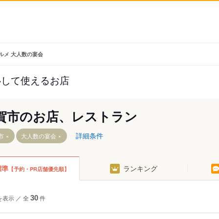
ルメ 大人数の宴会
心して使えるお店
賀市のお店、レストラン
詳細条件
市
大人数の宴会
標準
ランキング
【予約・PR店舗優先順】
を表示
／
全
30
件