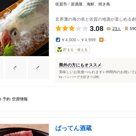
佐賀市 / 居酒屋、海鮮、焼き鳥
玄界灘の海の幸と佐賀の地酒が楽しめる創
3.08
人
23
59
￥4,000～￥4,999
-
貯まる・使える
県外の方にもオススメ
美味しいお魚食べられます⭐︎ 仲間内のお祝いでお
ハンバーグ大好き☆(28)
by
ト予約
空席情報
ばってん酒蔵