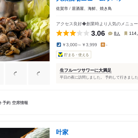
佐賀市 / 居酒屋、海鮮、焼き鳥
アクセス良好◆創業時より人気のメニュー
3.06
人
8
114
￥3,000～￥3,999
-
貯まる・使える
生フルーツサワーに大満足
平日の夜に訪問しました。 予約して行きました
ト予約
空席情報
叶家