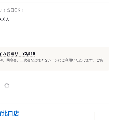
り！当日OK！
人
318
イカお造り ¥2,519
や、同窓会、二次会など様々なシーンにご利用いただけます。ご宴
賀北口店