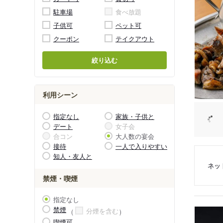
駐車場
食べ放題
子供可
ペット可
クーポン
テイクアウト
絞り込む
利用シーン
指定なし
家族・子供と
デート
女子会
合コン
大人数の宴会
接待
一人で入りやすい
知人・友人と
ネッ
禁煙・喫煙
指定なし
禁煙
分煙を含む
喫煙可