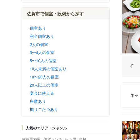
佐賀市で個室・設備から探す
個室あり
完全個室あり
2人の個室
3〜4人の個室
5〜10人の個室
10人未満の個室あり
10〜20人の個室
20人以上の個室
宴会に使える
ネッ
座敷あり
掘りごたつあり
人気のエリア・ジャンル
佐賀居酒屋
佐賀ランチ
伊万里
鳥栖