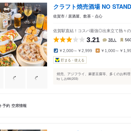
クラフト焼売酒場 NO STAN
佐賀市 / 居酒屋、飲茶・点心
佐賀駅直結！コスパ最強◎出来立て熱々の
3.21
人
38
56
￥2,000～￥2,999
￥1,000～￥1,9
貯まる・使える
焼売、アジフライ、麻婆豆腐等、多くのお料理を
しお66(203)
by
ト予約
空席情報