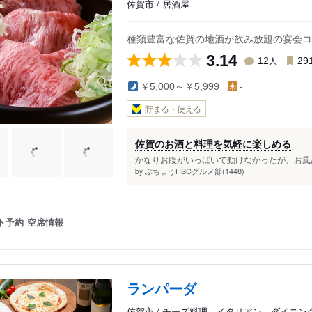
佐賀市 / 居酒屋
種類豊富な佐賀の地酒が飲み放題の宴会コ
3.14
人
12
29
￥5,000～￥5,999
-
貯まる・使える
佐賀のお酒と料理を気軽に楽しめる
かなりお腹がいっぱいで動けなかったが、お風呂
ぶちょうHSCグルメ部(1448)
by
ト予約
空席情報
ランパーダ
佐賀市 / チーズ料理、イタリアン、ダイニン