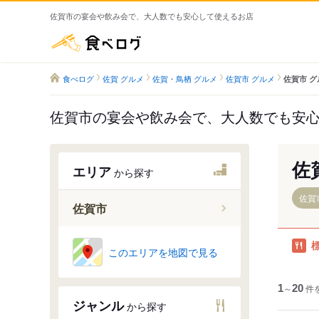
佐賀市の宴会や飲み会で、大人数でも安心して使えるお店
食べログ
食べログ
佐賀 グルメ
佐賀・鳥栖 グルメ
佐賀市 グルメ
佐賀市 グ
佐賀市の宴会や飲み会で、大人数でも安
佐
エリア
から探す
佐賀
佐賀市
伊賀屋駅
このエリアを地図で見る
佐賀駅
鍋島駅
1
～
20
件
ジャンル
から探す
久保田駅