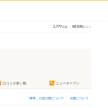
｜
1,777
68,835
店舗
口コミ
口コミが多い順
ニューオープン
「標準」の並び順について
点数について