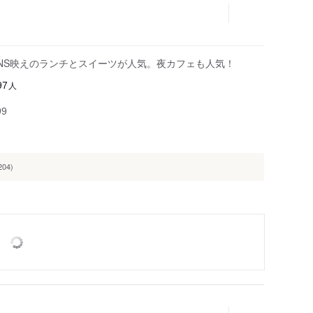
NS映えのランチとスイーツが人気。夜カフェも人気！
人
97
99
204)