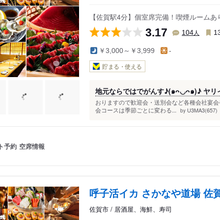
【佐賀駅4分】個室席完備！喫煙ルームあ
3.17
人
104
1
￥3,000～￥3,999
-
貯まる・使える
地元ならではでがんす♪(๑ᴖ◡ᴖ๑)♪ ヤリ
おりますので歓迎会・送別会など各種会社宴会
会コースは季節ごとに変わる...
U3MA3(657)
by
ト予約
空席情報
呼子活イカ さかなや道場 佐
佐賀市 / 居酒屋、海鮮、寿司