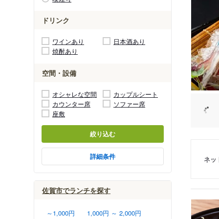
ドリンク
ワインあり
日本酒あり
焼酎あり
空間・設備
オシャレな空間
カップルシート
カウンター席
ソファー席
座敷
絞り込む
詳細条件
ネッ
佐賀市でランチを探す
～1,000円
1,000円 ～ 2,000円