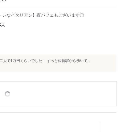
シャレなイタリアン】夜パフェもございます◎
人
3
人で1万円くらいでした！ ずっと佐賀駅から歩いて...