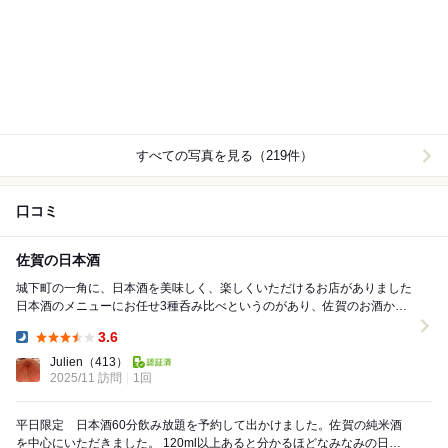
すべての写真を見る（219件）
口コミ
佐賀の日本酒
城下町の一角に、日本酒を美味しく、楽しくいただけるお店がありました
日本酒のメニューにお任せ3種呑み比べというのがあり、佐賀のお酒から
美味しいのをお願いしました お隣小城市の七...
3.6
Dinner:
Julien
（413）
2025/11 訪問
1回
平日限定 日本酒60分飲み放題を予約して出かけました。佐賀の純米酒
を中心にいただきました。 120ml以上あると分かるほどなみなみの日本