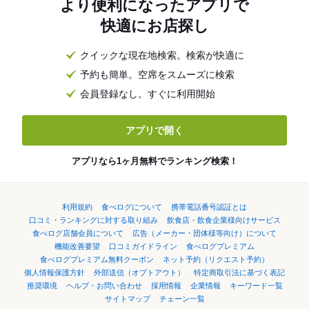
より便利になったアプリで
快適にお店探し
クイックな現在地検索。検索が快適に
予約も簡単。空席をスムーズに検索
会員登録なし。すぐに利用開始
アプリで開く
アプリなら1ヶ月無料でランキング検索！
利用規約
食べログについて
携帯電話番号認証とは
口コミ・ランキングに対する取り組み
飲食店・飲食企業様向けサービス
食べログ店舗会員について
広告（メーカー・団体様等向け）について
機能改善要望
口コミガイドライン
食べログプレミアム
食べログプレミアム無料クーポン
ネット予約（リクエスト予約）
個人情報保護方針
外部送信（オプトアウト）
特定商取引法に基づく表記
推奨環境
ヘルプ・お問い合わせ
採用情報
企業情報
キーワード一覧
サイトマップ
チェーン一覧