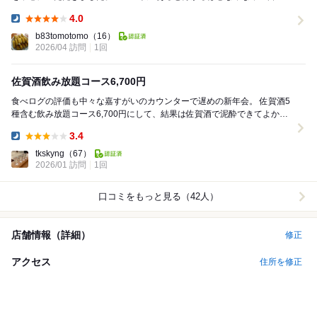
酒を頂きながら美味しいおつまみを食べました...
4.0
Dinner:
b83tomotomo
（16）
2026/04 訪問
1回
佐賀酒飲み放題コース6,700円
食べログの評価も中々な嘉すがいのカウンターで遅めの新年会。 佐賀酒5
種含む飲み放題コース6,700円にして、結果は佐賀酒で泥酔できてよかっ
たけど、コース料理には驚きはない感じ。お...
3.4
Dinner:
tkskyng
（67）
2026/01 訪問
1回
口コミをもっと見る（42人）
店舗情報（詳細）
修正
アクセス
住所を修正