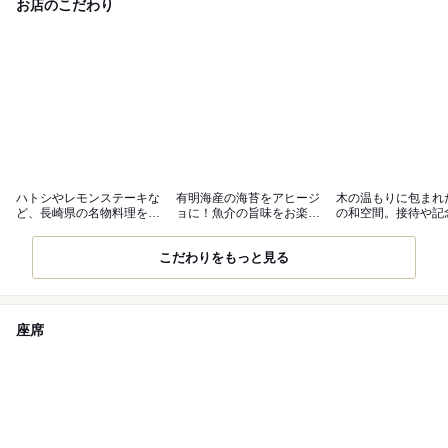
お店のこだわり
ハトシやレモンステーキな
有明海産の海苔をアヒージ
木の温もりに包まれ
ど、長崎県の名物料理をラ
ョに！魚介の旨味をお楽し
の和空間。接待や記
インアップ♪
みください
も◎
こだわりをもっと見る
座席