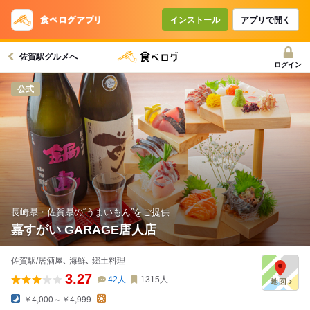
コースで使えるクーポン
戻る
インストール
アプリで開く
佐賀駅グルメへ
クーポンを利用せず予約する
ログイン
公式
長崎県・佐賀県の“うまいもん”をご提供
嘉すがい GARAGE唐人店
佐賀駅/居酒屋､ 海鮮､ 郷土料理
3.27
42
人
1315
人
￥4,000～￥4,999
-