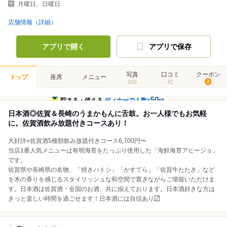
月曜日、日曜日
店舗情報（詳細）
アプリで開く
アプリで保存
写真
口コミ
クーポン
トップ
座席
メニュー
209
42
2
50
貯まる・使える
ディナーで人数×
pt
日本酒◎佐賀＆長崎のうまかもんに舌鼓。お一人様でもお気軽
に。佐賀酒飲み放題付きコースあり！
大好評⭐︎佐賀酒5種類飲み放題付きコース6,700円〜
当店1番人気メニューは有明海苔をたっぷり使用した「海鮮海苔アヒージョ」
です。
佐賀県や長崎県の名物、「焼きハトシ」「かすてら」「佐賀牛たたき」など
を木の香りを感じるスタイリッシュな和空間で寛ぎながらご堪能いただけま
す。日本酒は佐賀酒・全国のお酒、共に揃えております。日本酒好きな方は
きっと楽しい時間を過ごせます！日本酒には自信あり〼