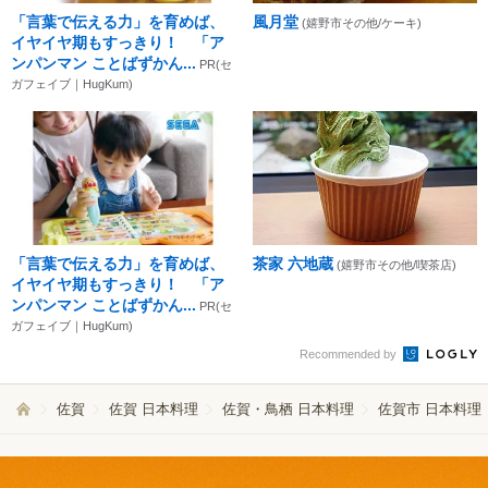
「言葉で伝える力」を育めば、
風月堂
(嬉野市その他/ケーキ)
イヤイヤ期もすっきり！ 「ア
ンパンマン ことばずかん...
PR(セ
ガフェイブ｜HugKum)
「言葉で伝える力」を育めば、
茶家 六地蔵
(嬉野市その他/喫茶店)
イヤイヤ期もすっきり！ 「ア
ンパンマン ことばずかん...
PR(セ
ガフェイブ｜HugKum)
Recommended by
佐賀
佐賀 日本料理
佐賀・鳥栖 日本料理
佐賀市 日本料理