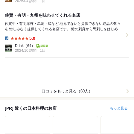
2026/04 訪問
1回
佐賀・有明・九州を味わせてくれる名店
佐賀牛・有明海苔・馬刺・鯨など 地元でないと提供できない絶品の数々
を 惜しみなく提供してくれる名店です。 鯨の刺身から馬刺しをはじめと
した鮮魚盛り A5ランク佐賀牛のすき焼...
5.0
Dinner:
D-tak
（64）
2024/10 訪問
1回
口コミをもっと見る（60人）
[PR] 近くの日本料理のお店
もっと見る