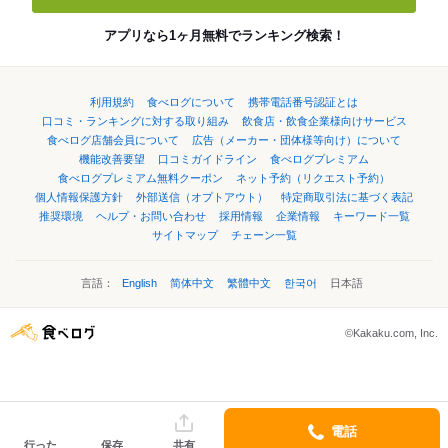
アプリなら1ヶ月無料でランキング検索！
利用規約
食べログについて
携帯電話番号認証とは
口コミ・ランキングに対する取り組み
飲食店・飲食企業様向けサービス
食べログ店舗会員について
広告（メーカー・団体様等向け）について
機能改善要望
口コミガイドライン
食べログプレミアム
食べログプレミアム無料クーポン
ネット予約（リクエスト予約）
個人情報保護方針
外部送信（オプトアウト）
特定商取引法に基づく表記
推奨環境
ヘルプ・お問い合わせ
採用情報
企業情報
キーワード一覧
サイトマップ
チェーン一覧
言語：
English
简体中文
繁體中文
한국어
日本語
©Kakaku.com, Inc.
電話
行った
保存
共有