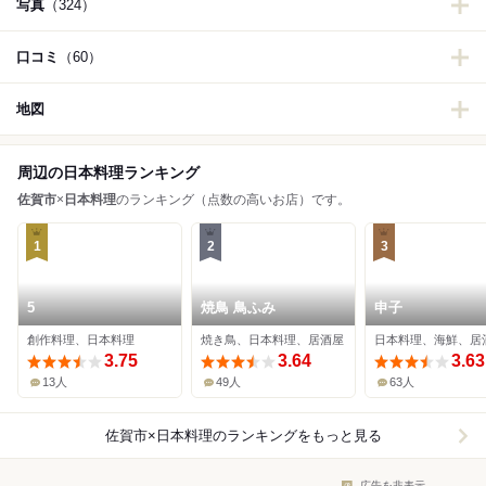
写真
（324）
口コミ
（60）
地図
周辺の日本料理ランキング
佐賀市
×
日本料理
のランキング（点数の高いお店）です。
1
2
3
5
焼鳥 鳥ふみ
申子
創作料理、日本料理
焼き鳥、日本料理、居酒屋
日本料理、海鮮、居
3.75
3.64
3.63
13人
49人
63人
佐賀市×日本料理
のランキングをもっと見る