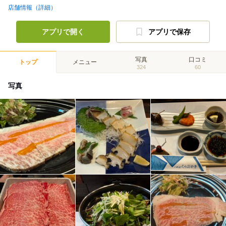
店舗情報（詳細）
アプリで開く
アプリで保存
写真
口コミ
トップ
メニュー
324
60
写真