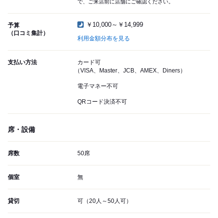
で、ご来店前に店舗にご確認ください。
￥10,000～￥14,999
予算
（口コミ集計）
利用金額分布を見る
支払い方法
カード可
（VISA、Master、JCB、AMEX、Diners）
電子マネー不可
QRコード決済不可
席・設備
席数
50席
個室
無
貸切
可（20人～50人可）