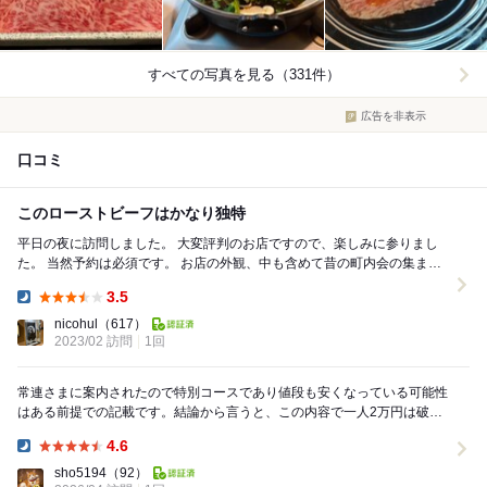
すべての写真を見る（331件）
広告を非表示
口コミ
このローストビーフはかなり独特
平日の夜に訪問しました。 大変評判のお店ですので、楽しみに参りまし
た。 当然予約は必須です。 お店の外観、中も含めて昔の町内会の集まり
のようで歴史を感じます。 カウンタ...
3.5
Dinner:
nicohul
（617）
2023/02 訪問
1回
常連さまに案内されたので特別コースであり値段も安くなっている可能性
はある前提での記載です。結論から言うと、この内容で一人2万円は破
格。都内基準なら5〜6万円は覚悟。 佐賀A5ラン...
4.6
Dinner:
sho5194
（92）