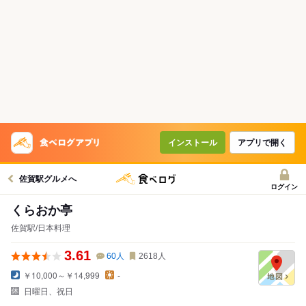
インストール
アプリで開く
佐賀駅グルメへ
ログイン
くらおか亭
佐賀駅/日本料理
3.61
60
人
2618
人
￥10,000～￥14,999
-
日曜日、祝日