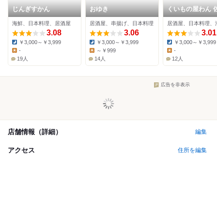
じんぎすかん
おゆき
くいもの屋わん 
駅前店
海鮮、日本料理、居酒屋
居酒屋、串揚げ、日本料理
居酒屋、日本料理、
3.08
3.06
3.01
￥3,000～￥3,999
￥3,000～￥3,999
￥3,000～￥3,999
Dinner:
Dinner:
Dinner:
-
～￥999
-
Lunch:
Lunch:
Lunch:
19人
14人
12人
広告を非表示
店舗情報（詳細）
編集
アクセス
住所を編集