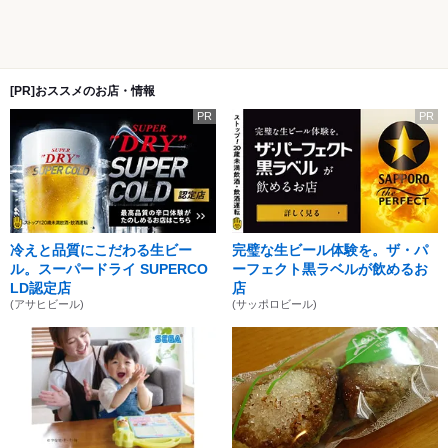
[PR]おススメのお店・情報
PR
PR
冷えと品質にこだわる生ビー
完璧な生ビール体験を。ザ・パ
ル。スーパードライ SUPERCO
ーフェクト黒ラベルが飲めるお
LD認定店
店
(アサヒビール)
(サッポロビール)