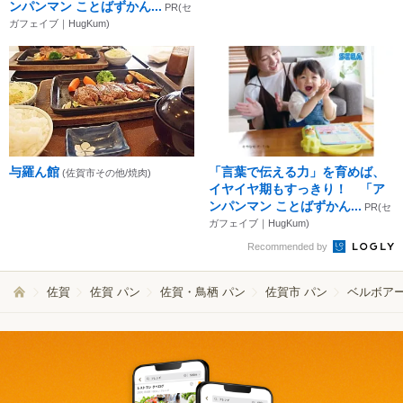
ンパンマン ことばずかん...
PR(セ
ガフェイブ｜HugKum)
与羅ん館
「言葉で伝える力」を育めば、
(佐賀市その他/焼肉)
イヤイヤ期もすっきり！ 「ア
ンパンマン ことばずかん...
PR(セ
ガフェイブ｜HugKum)
Recommended by
佐賀
佐賀 パン
佐賀・鳥栖 パン
佐賀市 パン
ベルボア