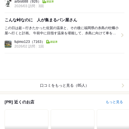
arbis688
（926）
2026/03 訪問
3回
こんな峠なのに 人が集まるパン屋さん
この日は超～行きたかった佐賀の温泉と、その後に福岡県の糸島の牡蠣小
屋へ行くと計画。 午前中に目指す温泉を堪能して、糸島に向けて車を走
らしていたら 娘がインスタで近くにパン屋...
fujimo123
（7163）
2026/02 訪問
1回
口コミをもっと見る（85人）
[PR] 近くのお店
もっと見る