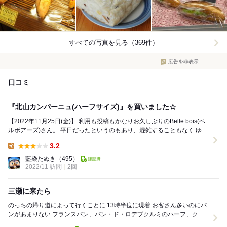
すべての写真を見る（369件）
広告を非表示
口コミ
『北山カンパーニュ(ハーフサイズ)』を買いました☆
【2022年11月25日(金)】 利用も投稿もかなりお久しぶりのBelle bois(ベ
ルボアーズ)さん。 平日だったというのもあり、混雑することもなく ゆっ
くりパンを選ぶこ...
3.2
Lunch:
藍染たぬき
（495）
2022/11 訪問
2回
三瀬に来たら
のっちの帰り道によって行くことに 13時半位に現着 お客さん多いのにパ
ンがあまりない フランスパン、パン・ド・ロデブクルミのハーフ、クル
ミレーズンとかを買うことに 明太子フ...