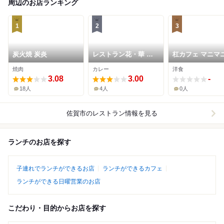
周辺のお店ランキング
1
2
3
炭火焼 炭炎
レストラン花・華 北
杠カフェ マニマ
山CC店
焼肉
カレー
洋食
3.08
3.00
-
18人
4人
0人
佐賀市
のレストラン情報を見る
ランチのお店を探す
子連れでランチができるお店
ランチができるカフェ
ランチができる日曜営業のお店
こだわり・目的からお店を探す