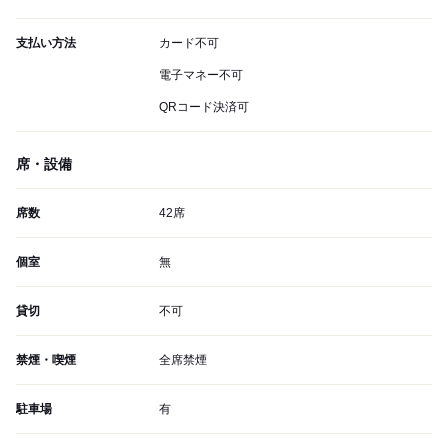
支払い方法
カード不可
電子マネー不可
QRコード決済可
席・設備
席数
42席
個室
無
貸切
不可
禁煙・喫煙
全席禁煙
駐車場
有