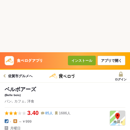
インストール
アプリで開く
佐賀市グルメへ
ログイン
ベルボアーズ
(Belle bois)
パン､ カフェ､ 洋食
3.40
85
人
1686
人
-
～￥999
月曜日