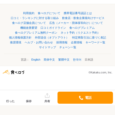
利用規約
食べログについて
携帯電話番号認証とは
口コミ・ランキングに対する取り組み
飲食店・飲食企業様向けサービス
食べログ店舗会員について
広告（メーカー・団体様等向け）について
機能改善要望
口コミガイドライン
食べログプレミアム
食べログプレミアム無料クーポン
ネット予約（リクエスト予約）
個人情報保護方針
外部送信（オプトアウト）
特定商取引法に基づく表記
推奨環境
ヘルプ・お問い合わせ
採用情報
企業情報
キーワード一覧
サイトマップ
チェーン一覧
言語：
English
简体中文
繁體中文
한국어
日本語
©Kakaku.com, Inc.
電話
行った
保存
共有