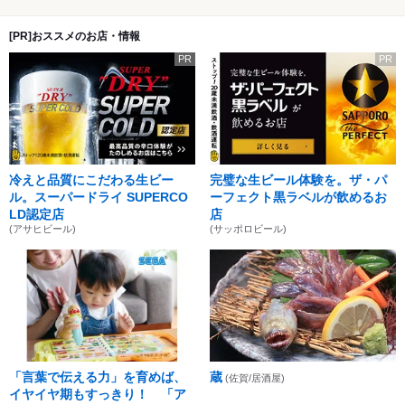
[PR]おススメのお店・情報
PR
PR
冷えと品質にこだわる生ビー
完璧な生ビール体験を。ザ・パ
ル。スーパードライ SUPERCO
ーフェクト黒ラベルが飲めるお
LD認定店
店
(アサヒビール)
(サッポロビール)
「言葉で伝える力」を育めば、
蔵
(佐賀/居酒屋)
イヤイヤ期もすっきり！ 「ア