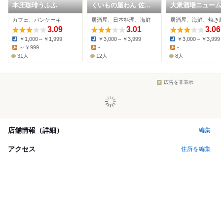
本庄珈琲うふふ
くいもの屋わん 佐賀
大衆酒場ニュー
駅前店
チ
カフェ、パンケーキ
居酒屋、日本料理、海鮮
居酒屋、海鮮、焼き
3.09
3.01
3.06
￥1,000～￥1,999
￥3,000～￥3,999
￥3,000～￥3,999
Dinner:
Dinner:
Dinner:
～￥999
-
-
Lunch:
Lunch:
Lunch:
31人
12人
8人
広告を非表示
店舗情報（詳細）
編集
アクセス
住所を編集